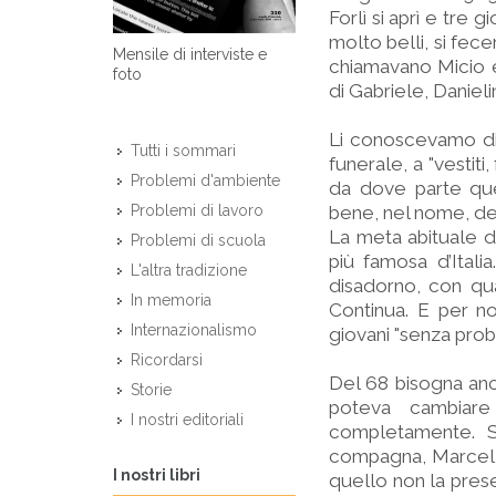
Forlì si aprì e tre g
molto belli, si fece
Mensile di interviste e
chiamavano Micio e 
foto
di Gabriele, Danieli
Li conoscevamo di 
Tutti i sommari
funerale, a "vestiti
Problemi d'ambiente
da dove parte que
bene, nel nome, de
Problemi di lavoro
La meta abituale de
Problemi di scuola
più famosa d’Italia
L'altra tradizione
disadorno, con qua
In memoria
Continua. E per n
Internazionalismo
giovani "senza prob
Ricordarsi
Del 68 bisogna anch
Storie
poteva cambiare
I nostri editoriali
completamente. Si
compagna, Marcella
I nostri libri
quello non la prese