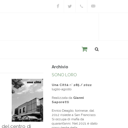
Facebook
Twitter
+39
unacitta@unacitta.o
0543
21422
Archivio
SONO LORO
Una Città
n°
285 / 2022
luglio-agosto
Realizzata da
Gianni
Saporetti
Enrico Deaglio, torinese, dal
2012 risiede a San Francisco.
Si occupa di mafia da
quarant’anni. Nel 2021 è stato
 del centro di
consulente della