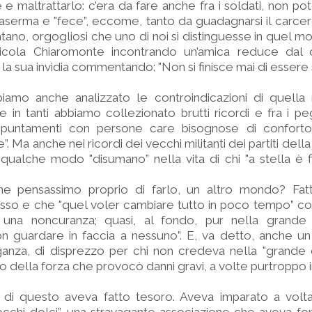
e maltrattarlo: c’era da fare anche fra i soldati, non pot
caserma e "fece”, eccome, tanto da guadagnarsi il carc
tano, orgogliosi che uno di noi si distinguesse in quel 
 Nicola Chiaromonte incontrando un’amica reduce dal
a sua invidia commentando: "Non si finisce mai di essere 
iamo anche analizzato le controindicazioni di quella m
 in tanti abbiamo collezionato brutti ricordi e fra i pe
ppuntamenti con persone care bisognose di conforto
”. Ma anche nei ricordi dei vecchi militanti dei partiti della 
qualche modo "disumano” nella vita di chi "a stella è f
he pensassimo proprio di farlo, un altro mondo? Fat
osso e che "quel voler cambiare tutto in poco tempo” c
tà, una noncuranza; quasi, al fondo, pur nella grande 
 guardare in faccia a nessuno”. E, va detto, anche un 
roganza, di disprezzo per chi non credeva nella "grande 
to della forza che provocò danni gravi, a volte purtroppo i
 di questo aveva fatto tesoro. Aveva imparato a voltar