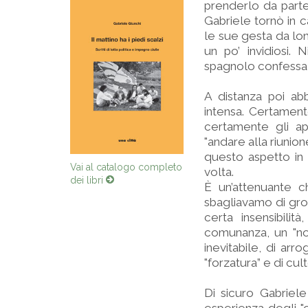
prenderlo da parte 
Gabriele tornò in 
le sue gesta da lon
un po’ invidiosi.
spagnolo confessa l
A distanza poi abb
intensa. Certamente
certamente gli a
"andare alla riunione
questo aspetto in 
Vai al catalogo completo
volta.
dei libri
È un’attenuante c
sbagliavamo di gr
certa insensibili
comunanza, un "non
inevitabile, di ar
"forzatura” e di cul
Di sicuro Gabriele