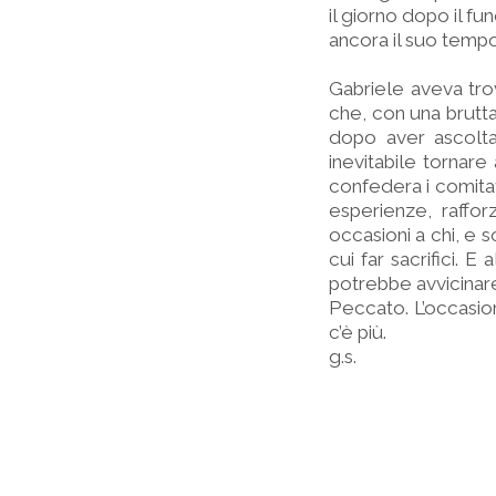
il giorno dopo il fu
ancora il suo temp
Gabriele aveva trov
che, con una brutta
dopo aver ascolta
inevitabile tornare
confedera i comitat
esperienze, raffo
occasioni a chi, e s
cui far sacrifici. E
potrebbe avvicinar
Peccato. L’occasio
c’è più.
g.s.