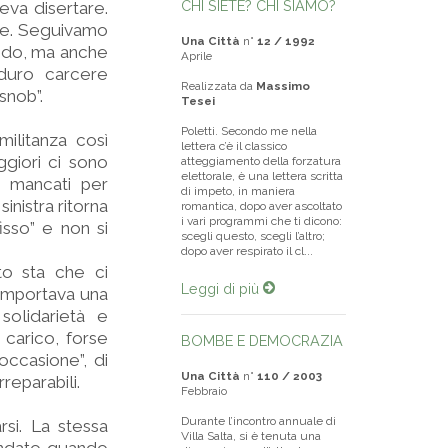
CHI SIETE? CHI SIAMO?
eva disertare.
ere. Seguivamo
Una Città
n°
12 / 1992
modo, ma anche
Aprile
 duro carcere
Realizzata da
Massimo
snob”.
Tesei
Poletti. Secondo me nella
ilitanza così
lettera c’è il classico
ggiori ci sono
atteggiamento della forzatura
elettorale, è una lettera scritta
 mancati per
di impeto, in maniera
sinistra ritorna
romantica, dopo aver ascoltato
i vari programmi che ti dicono:
isso” e non si
scegli questo, scegli l’altro;
dopo aver respirato il cl...
to sta che ci
Leggi di più
omportava una
solidarietà e
carico, forse
BOMBE E DEMOCRAZIA
occasione”, di
Una Città
n°
110 / 2003
rreparabili.
Febbraio
Durante l’incontro annuale di
si. La stessa
Villa Salta, si è tenuta una