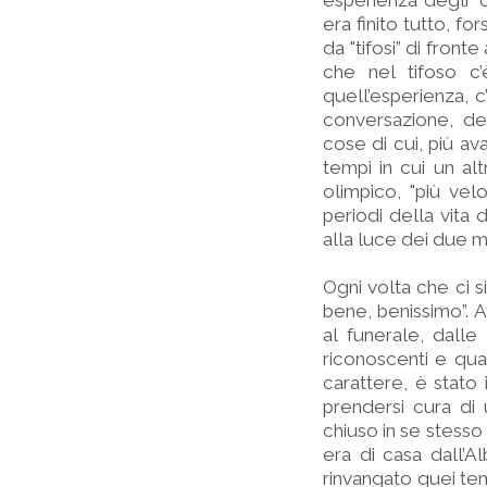
esperienza degli "
era finito tutto, f
da "tifosi” di front
che nel tifoso c
quell’esperienza, c
conversazione, del
cose di cui, più av
tempi in cui un al
olimpico, "più velo
periodi della vita 
alla luce dei due mo
Ogni volta che ci s
bene, benissimo”.
al funerale, dalle
riconoscenti e qua
carattere, è stato
prendersi cura di 
chiuso in se stesso
era di casa dall’A
rinvangato quei tem