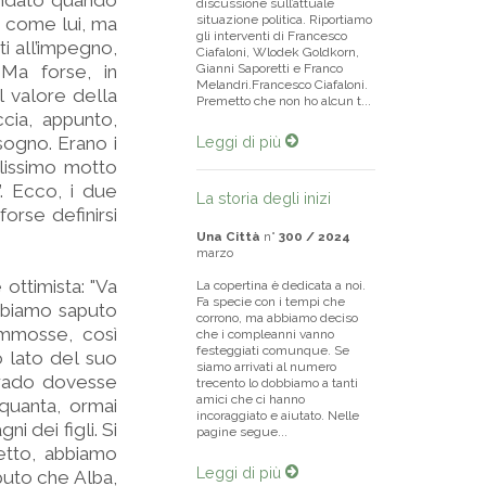
ondato quando
discussione sull’attuale
situazione politica. Riportiamo
ca come lui, ma
gli interventi di Francesco
ti all’impegno,
Ciafaloni, Wlodek Goldkorn,
Ma forse, in
Gianni Saporetti e Franco
Melandri.Francesco Ciafaloni.
l valore della
Premetto che non ho alcun t...
ccia, appunto,
sogno. Erano i
Leggi di più
llissimo motto
”. Ecco, i due
La storia degli inizi
forse definirsi
Una Città
n°
300 / 2024
marzo
 ottimista: "Va
La copertina è dedicata a noi.
Fa specie con i tempi che
bbiamo saputo
corrono, ma abbiamo deciso
commosse, così
che i compleanni vanno
festeggiati comunque. Se
o lato del suo
siamo arrivati al numero
lgrado dovesse
trecento lo dobbiamo a tanti
amici che ci hanno
nquanta, ormai
incoraggiato e aiutato. Nelle
i dei figli. Si
pagine segue...
netto, abbiamo
Leggi di più
puto che Alba,