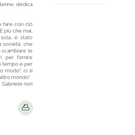
antenne, dedica
e fare con ciò
E più che mai,
sola, è stato
a società, che
do scambiare le
, per fornire
rio tempo e per
ro modo”, ci si
 altro mondo”.
e Gabriele non