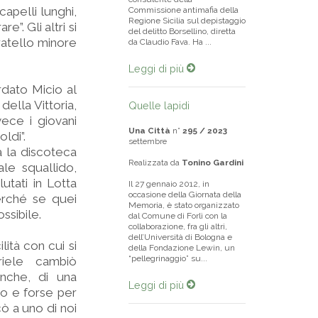
 capelli lunghi,
Commissione antimafia della
Regione Sicilia sul depistaggio
”. Gli altri si
del delitto Borsellino, diretta
ratello minore
da Claudio Fava. Ha ...
Leggi di più
rdato Micio al
della Vittoria,
Quelle lapidi
ece i giovani
Una Città
n°
295 / 2023
ldi”.
settembre
a la discoteca
Realizzata da
Tonino Gardini
ale squallido,
utati in Lotta
Il 27 gennaio 2012, in
occasione della Giornata della
erché se quei
Memoria, è stato organizzato
ssibile.
dal Comune di Forlì con la
collaborazione, fra gli altri,
dell’Università di Bologna e
ità con cui si
della Fondazione Lewin, un
“pellegrinaggio” su...
riele cambiò
anche, di una
Leggi di più
o e forse per
ò a uno di noi