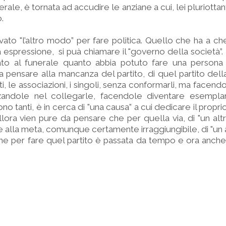
nerale, è tornata ad accudire le anziane a cui, lei pluriott
o.
ato "l’altro modo” per fare politica. Quello che ha a ch
 espressione, si puà chiamare il "governo della società”. 
to al funerale quanto abbia potuto fare una persona 
 a pensare alla mancanza del partito, di quel partito dell
i, le associazioni, i singoli, senza conformarli, ma facen
rzandole nel collegarle, facendole diventare esemplari
ono tanti, è in cerca di "una causa” a cui dedicare il prop
 allora vien pure da pensare che per quella via, di "un alt
e alla meta, comunque certamente irraggiungibile, di "un
ne per fare quel partito è passata da tempo e ora anch