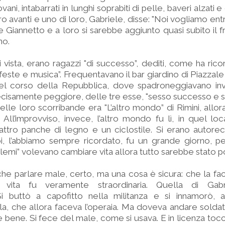
iovani, intabarrati in lunghi soprabiti di pelle, baveri alzati e
ro avanti e uno di loro, Gabriele, disse: "Noi vogliamo entrare
Giannetto e a loro si sarebbe aggiunto quasi subito il f
no.
vista, erano ragazzi "di successo”, dediti, come ha rico
, feste e musica”. Frequentavano il bar giardino di Piazzale 
l corso della Repubblica, dove spadroneggiavano inv
cisamente peggiore, delle tre esse, "sesso successo e so
lle loro scorribande era "L’altro mondo” di Rimini, allor
. All’improvviso, invece, l’altro mondo fu lì, in quel loc
ttro panche di legno e un ciclostile. Si erano autorecl
oi, l’abbiamo sempre ricordato, fu un grande giorno, p
lemi” volevano cambiare vita allora tutto sarebbe stato po
e parlare male, certo, ma una cosa è sicura: che la facil
 vita fu veramente straordinaria. Quella di Gab
 buttò a capofitto nella militanza e si innamorò, 
, che allora faceva l’operaia. Ma doveva andare soldat
 bene. Si fece del male, come si usava. E in licenza tocc