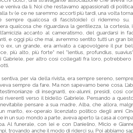
occhi dolci”, una stravagante associazione che aveva f
orse veniva da lì. Noi che restavamo appassionati di politi
e alla tv (e ce ne saremmo accorti più tardi, una volta torna
’è sempre qualcosa di fascistoide) ci ridemmo su. 
’era qualcosa che riguardava la gentilezza, la cortesia, i
l’amicizia accanto al cameratismo, del guardarsi in fa
anti, e oggi più che mai, avremmo sentito tutti un gran bi
tro ex, un grande, era arrivato a capovolgere il pur be
ce, più alto, più forte” nel "lentius, profundius, suavius
di Gabriele, per altro così collegati fra loro, potrebbero 
tti.
i sentiva, per via della rivista, era sempre sereno, sempre
 Aveva sempre da fare. Ma non sapevamo bene cosa. L’a
 testimonianze di insegnanti, ex-alunni, presidi, così 
si riverenti verso il bidello Gabriele. Pensando a quest
 inevitabile pensare a sua madre, Alba, che allora, ma
un marito, ex-operaio licenziato politico degli anni Ci
 e in un suo mondo a parte, aveva aperto la casa ai compagn
lba. Al funerale, con lei e con Danielino, Micio e Gian
pi, trovando anche il modo di riderci su. Poi abbiamo sa