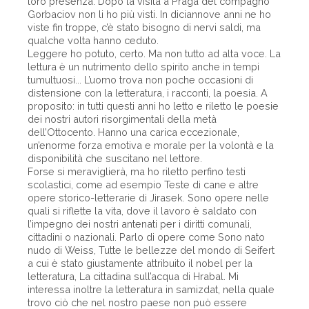
loro presenza. Dopo la visita a Praga del compagno
Gorbaciov non li ho più visti. In diciannove anni ne ho
viste fin troppe, c’è stato bisogno di nervi saldi, ma
qualche volta hanno ceduto.
Leggere ho potuto, certo. Ma non tutto ad alta voce. La
lettura è un nutrimento dello spirito anche in tempi
tumultuosi... L’uomo trova non poche occasioni di
distensione con la letteratura, i racconti, la poesia. A
proposito: in tutti questi anni ho letto e riletto le poesie
dei nostri autori risorgimentali della metà
dell’Ottocento. Hanno una carica eccezionale,
un’enorme forza emotiva e morale per la volontà e la
disponibilità che suscitano nel lettore.
Forse si meraviglierà, ma ho riletto perfino testi
scolastici, come ad esempio Teste di cane e altre
opere storico-letterarie di Jirasek. Sono opere nelle
quali si riflette la vita, dove il lavoro è saldato con
l’impegno dei nostri antenati per i diritti comunali,
cittadini o nazionali. Parlo di opere come Sono nato
nudo di Weiss, Tutte le bellezze del mondo di Seifert
a cui è stato giustamente attribuito il nobel per la
letteratura, La cittadina sull’acqua di Hrabal. Mi
interessa inoltre la letteratura in samizdat, nella quale
trovo ciò che nel nostro paese non può essere