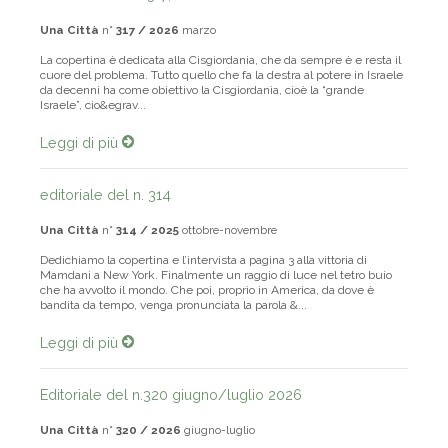
Editoriale del n. 317, marzo 2026
Una Città
n°
317 / 2026
marzo
La copertina è dedicata alla Cisgiordania, che da sempre è e resta il
cuore del problema. Tutto quello che fa la destra al potere in Israele
da decenni ha come obiettivo la Cisgiordania, cioè la “grande
Israele”, cio&egrav...
Leggi di più
editoriale del n. 314
Una Città
n°
314 / 2025
ottobre-novembre
Dedichiamo la copertina e l’intervista a pagina 3 alla vittoria di
Mamdani a New York. Finalmente un raggio di luce nel tetro buio
che ha avvolto il mondo. Che poi, proprio in America, da dove è
bandita da tempo, venga pronunciata la parola &...
Leggi di più
Editoriale del n.320 giugno/luglio 2026
Una Città
n°
320 / 2026
giugno-luglio