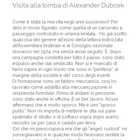
Visita alla tomba di Alexander Dubcek
Come è stata la mia vita negli anni successivi? Per
dirlo in modo figurato: come quella di un carcerato a
passeggio controllato in un’area limitata... Ho già scritto
qualcosa del genere all’inizio della lettera indirizzata
all’Assemblea federale e al Consiglio nazionale
slovacco nel 1974, ma senza alcun seguito. E, dopo
una campagna condotta per tutto il paese, sono stato
espulso anche dal sindacato. Non si è mancato di
farmi capire in ogni modo che sono in "periferia”, al
margine della società e del corso degli eventi.
Di formazione sono un fabbro meccanico, così ho
lavorato come addetto alla meccanizzazione in
un’azienda forestale. Prima di andare in pensione,
sono stato anche in officina. È un bel lavoro. Alcuni
affermano che è molto sporco. Ma è uno "sporco
pulito”. Non mi importa di mettere le dita sul pane
spalmato di strutto o di soffiarci sopra dopo averlo
raccolto se per caso è caduto per terra.
Ciò che mi preoccupava era che gli "angeli custodi” mi
sorvegliavano e in qualche modo facevano sentire la