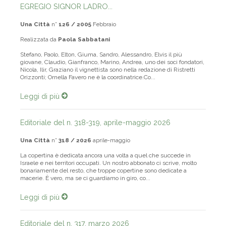
Archivio
EGREGIO SIGNOR LADRO...
Una Città
n°
126 / 2005
Febbraio
Realizzata da
Paola Sabbatani
Stefano, Paolo, Elton, Giuma, Sandro, Alessandro, Elvis il più
giovane, Claudio, Gianfranco, Marino, Andrea, uno dei soci fondatori,
Nicola, Ilir, Graziano il vignettista sono nella redazione di Ristretti
Orizzonti; Ornella Favero ne è la coordinatrice.Co...
Leggi di più
Editoriale del n. 318-319, aprile-maggio 2026
Una Città
n°
318 / 2026
aprile-maggio
La copertina è dedicata ancora una volta a quel che succede in
Israele e nei territori occupati. Un nostro abbonato ci scrive, molto
bonariamente del resto, che troppe copertine sono dedicate a
macerie. È vero, ma se ci guardiamo in giro, co...
Leggi di più