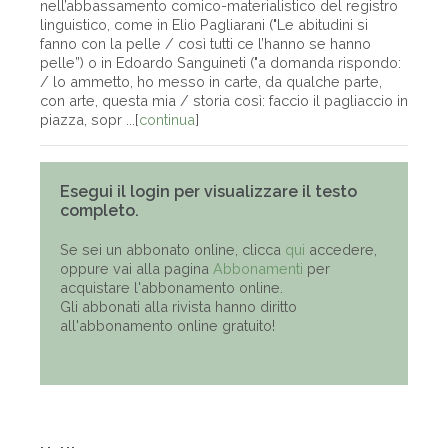
nell’abbassamento comico-materialistico del registro
linguistico, come in Elio Pagliarani ("Le abitudini si
fanno con la pelle / così tutti ce l’hanno se hanno
pelle”) o in Edoardo Sanguineti ("a domanda rispondo:
/ lo ammetto, ho messo in carte, da qualche parte,
con arte, questa mia / storia così: faccio il pagliaccio in
piazza, sopr ...[
continua
]
Esegui il login per visualizzare il testo
completo.
Se sei un abbonato online, clicca
qui
accedere,
oppure vai alla pagina
Abbonamenti
per
acquistare l'abbonamento online.
Gli abbonati alla rivista hanno diritto
all'abbonamento online gratuito!