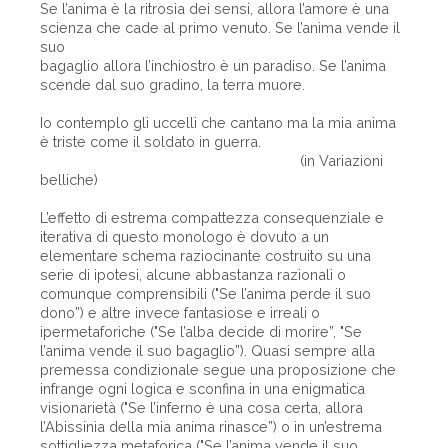
Se l’anima è la ritrosia dei sensi, allora l’amore è una
scienza che cade al primo venuto. Se l’anima vende il
suo
bagaglio allora l’inchiostro è un paradiso. Se l’anima
scende dal suo gradino, la terra muore.
Io contemplo gli uccelli che cantano ma la mia anima
è triste come il soldato in guerra.
(in Variazioni
belliche)
L’effetto di estrema compattezza consequenziale e
iterativa di questo monologo è dovuto a un
elementare schema raziocinante costruito su una
serie di ipotesi, alcune abbastanza razionali o
comunque comprensibili ("Se l’anima perde il suo
dono”) e altre invece fantasiose e irreali o
ipermetaforiche ("Se l’alba decide di morire”, "Se
l’anima vende il suo bagaglio”). Quasi sempre alla
premessa condizionale segue una proposizione che
infrange ogni logica e sconfina in una enigmatica
visionarietà ("Se l’inferno è una cosa certa, allora
l’Abissinia della mia anima rinasce”) o in un’estrema
sottigliezza metaforica ("Se l’anima vende il suo