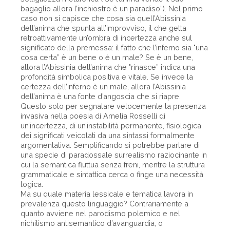
bagaglio allora l’inchiostro è un paradiso”). Nel primo
caso non si capisce che cosa sia quell’Abissinia
dell’anima che spunta all’improvviso, il che getta
retroattivamente un’ombra di incertezza anche sul
significato della premessa: il fatto che l’inferno sia "una
cosa certa” è un bene o è un male? Se è un bene,
allora l’Abissinia dell’anima che "rinasce” indica una
profondità simbolica positiva e vitale. Se invece la
certezza dell’inferno è un male, allora l’Abissinia
dell’anima è una fonte d’angoscia che si riapre.
Questo solo per segnalare velocemente la presenza
invasiva nella poesia di Amelia Rosselli di
un’incertezza, di un’instabilità permanente, fisiologica
dei significati veicolati da una sintassi formalmente
argomentativa. Semplificando si potrebbe parlare di
una specie di paradossale surrealismo raziocinante in
cui la semantica fluttua senza freni, mentre la struttura
grammaticale e sintattica cerca o finge una necessità
logica.
Ma su quale materia lessicale e tematica lavora in
prevalenza questo linguaggio? Contrariamente a
quanto avviene nel parodismo polemico e nel
nichilismo antisemantico d’avanguardia, o