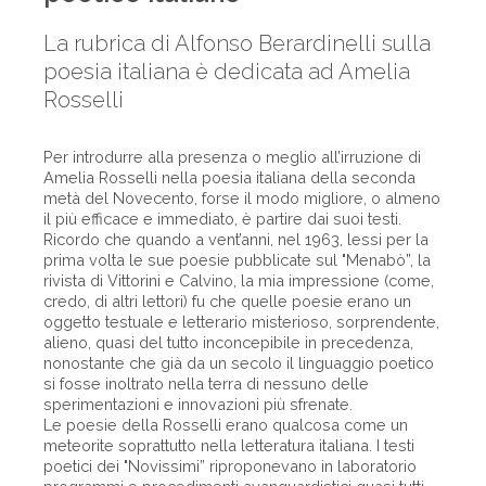
La rubrica di Alfonso Berardinelli sulla
poesia italiana è dedicata ad Amelia
Rosselli
Per introdurre alla presenza o meglio all’irruzione di
Amelia Rosselli nella poesia italiana della seconda
metà del Novecento, forse il modo migliore, o almeno
il più efficace e immediato, è partire dai suoi testi.
Ricordo che quando a vent’anni, nel 1963, lessi per la
prima volta le sue poesie pubblicate sul "Menabò”, la
rivista di Vittorini e Calvino, la mia impressione (come,
credo, di altri lettori) fu che quelle poesie erano un
oggetto testuale e letterario misterioso, sorprendente,
alieno, quasi del tutto inconcepibile in precedenza,
nonostante che già da un secolo il linguaggio poetico
si fosse inoltrato nella terra di nessuno delle
sperimentazioni e innovazioni più sfrenate.
Le poesie della Rosselli erano qualcosa come un
meteorite soprattutto nella letteratura italiana. I testi
poetici dei "Novissimi” riproponevano in laboratorio