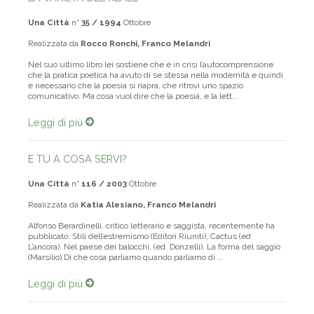
Una Città
n°
35 / 1994
Ottobre
Realizzata da
Rocco Ronchi, Franco Melandri
Nel suo ultimo libro lei sostiene che è in crisi l’autocomprensione
che la pratica poetica ha avuto di se stessa nella modernità e quindi
è necessario che la poesia si riapra, che ritrovi uno spazio
comunicativo. Ma cosa vuol dire che la poesia, e la lett...
Leggi di più
E TU A COSA SERVI?
Una Città
n°
116 / 2003
Ottobre
Realizzata da
Katia Alesiano, Franco Melandri
Alfonso Berardinelli, critico letterario e saggista, recentemente ha
pubblicato: Stili dell’estremismo (Editori Riuniti), Cactus (ed
L’ancora), Nel paese dei balocchi, (ed. Donzelli), La forma del saggio
(Marsilio).Di che cosa parliamo quando parliamo di ...
Leggi di più