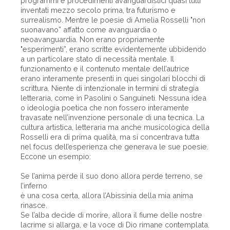
programmi e procedimenti avanguardistici quasi tutti
inventati mezzo secolo prima, tra futurismo e
surrealismo. Mentre le poesie di Amelia Rosselli "non
suonavano” affatto come avanguardia o
neoavanguardia. Non erano propriamente
"esperimenti”, erano scritte evidentemente ubbidendo
a un particolare stato di necessità mentale. Il
funzionamento e il contenuto mentale dell’autrice
erano interamente presenti in quei singolari blocchi di
scrittura. Niente di intenzionale in termini di strategia
letteraria, come in Pasolini o Sanguineti. Nessuna idea
o ideologia poetica che non fossero interamente
travasate nell’invenzione personale di una tecnica. La
cultura artistica, letteraria ma anche musicologica della
Rosselli era di prima qualità, ma si concentrava tutta
nel focus dell’esperienza che generava le sue poesie.
Eccone un esempio:
Se l’anima perde il suo dono allora perde terreno, se
l’inferno
è una cosa certa, allora l’Abissinia della mia anima
rinasce.
Se l’alba decide di morire, allora il fiume delle nostre
lacrime si allarga, e la voce di Dio rimane contemplata.