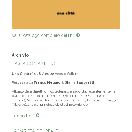
Vai al catalogo completo dei libri
Archivio
BASTA CON AMLETO
Una Città
n°
106 / 2002
Agosto-Settembre
Realizzata da
Franco Melandri, Gianni Saporetti
Alfonso Berardinelli, critico letterario e saggista, recentemente ha
pubblicato: Stili dell’estremismo (Editori Riuniti), Cactus (ed
L’ancora), Nel paese dei balocchi, (ed. Donzelli), La forma del saggio
(Marsilio).Uno dei principali obiettivi polemici de...
Leggi di più
LA VARIETA’ DEL REALE