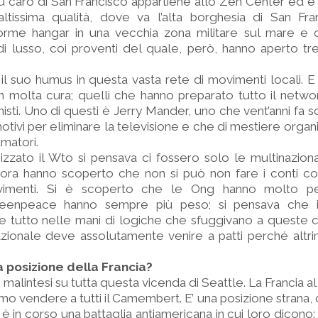
più caro di San Francisco appartiene allo Zen Center ed 
altissima qualità, dove va l’alta borghesia di San Fra
rme hangar in una vecchia zona militare sul mare e c
di lusso, coi proventi del quale, però, hanno aperto t
il suo humus in questa vasta rete di movimenti locali. E
n molta cura; quelli che hanno preparato tutto il networ
isti. Uno di questi è Jerry Mander, uno che vent’anni fa sc
otivi per eliminare la televisione e che di mestiere organi
matori.
zzato il Wto si pensava ci fossero solo le multinazion
 ora hanno scoperto che non si può non fare i conti co
vimenti. Si è scoperto che le Ong hanno molto p
Greenpeace hanno sempre più peso; si pensava che 
se tutto nelle mani di logiche che sfuggivano a queste c
ionale deve assolutamente venire a patti perché altrim
a posizione della Francia?
 malintesi su tutta questa vicenda di Seattle. La Francia 
mo vendere a tutti il Camembert. E’ una posizione strana, 
a è in corso una battaglia antiamericana in cui loro dicon