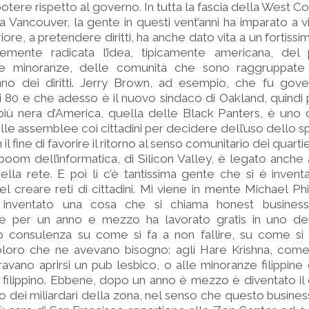
tere rispetto al governo. In tutta la fascia della West Co
a Vancouver, la gente in questi vent’anni ha imparato a 
eriore, a pretendere diritti, ha anche dato vita a un forti
ortemente radicata l’idea, tipicamente americana, del
le minoranze, delle comunità che sono raggruppate 
o dei diritti. Jerry Brown, ad esempio, che fu gove
ni 80 e che adesso è il nuovo sindaco di Oakland, quindi
 più nera d’America, quella delle Black Panters, è uno
le assemblee coi cittadini per decidere dell’uso dello s
 il fine di favorire il ritorno al senso comunitario dei quartie
oom dell’informatica, di Silicon Valley, è legato anche
 della rete. E poi lì c’è tantissima gente che si è inven
l creare reti di cittadini. Mi viene in mente Michael Phi
 inventato una cosa che si chiama honest business
e per un anno e mezzo ha lavorato gratis in uno dei
do consulenza su come si fa a non fallire, su come si 
coloro che ne avevano bisogno: agli Hare Krishna, come
vano aprirsi un pub lesbico, o alle minoranze filippin
te filippino. Ebbene, dopo un anno è mezzo è diventato il
o dei miliardari della zona, nel senso che questo busines