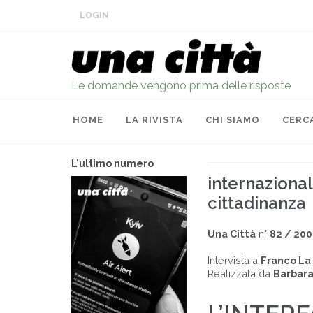
LOGIN
Le domande vengono prima delle risposte
HOME
LA RIVISTA
CHI SIAMO
CERC
L'ultimo numero
internaziona
cittadinanza
Una Città
n°
82 / 20
Intervista a
Franco La
Realizzata da
Barbara