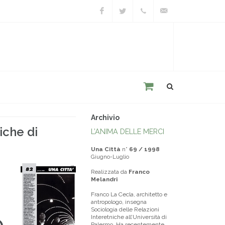
Facebook
Twitter
+39
unacitta@unacitta.o
0543
21422
Archivio
iche di
L’ANIMA DELLE MERCI
Una Città
n°
69 / 1998
Giugno-Luglio
Realizzata da
Franco
Melandri
Franco La Cecla, architetto e
antropologo, insegna
Sociologia delle Relazioni
Interetniche all’Università di
Palermo. Ha recentemente