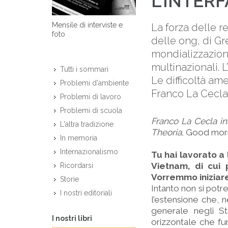
L’INTER
Mensile di interviste e
La forza delle re
foto
delle ong, di G
mondializzazion
multinazionali. 
Tutti i sommari
Le difficoltà am
Problemi d'ambiente
Franco La Cecla
Problemi di lavoro
Problemi di scuola
Franco La Cecla in
L'altra tradizione
Theoria,
Good morn
In memoria
Internazionalismo
Tu hai lavorato a 
Vietnam, di cui
Ricordarsi
Vorremmo iniziare,
Storie
Intanto non si pot
I nostri editoriali
l’estensione che, n
generale negli St
I nostri libri
orizzontale che fun