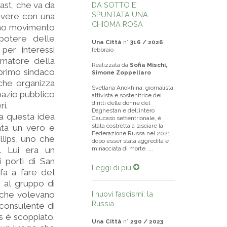
ast, che va da
DA SOTTO E’
SPUNTATA UNA
vivere con una
CHIOMA ROSA
ssimo movimento
 potere delle
Una Città
n°
316 / 2026
per interessi
febbraio
rnatore della
Realizzata da
Sofia Mischi,
 primo sindaco
Simone Zoppellaro
 che organizza
Svetlana Anokhina, giornalista,
pazio pubblico
attivista e sostenitrice dei
diritti delle donne del
ri.
Daghestan e dell’intero
 a questa idea
Caucaso settentrionale, è
stata costretta a lasciare la
tata un vero e
Federazione Russa nel 2021
llips, uno che
dopo esser stata aggredita e
. Lui era un
minacciata di morte. ...
 porti di San
Leggi di più
fa a fare del
 al gruppo di
e che volevano
I nuovi fascismi: la
Russia
 consulente di
s è scoppiato.
Una Città
n°
290 / 2023