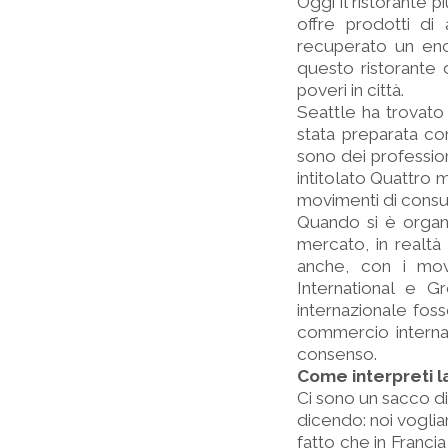
Oggi il ristorante 
offre prodotti di 
recuperato un eno
questo ristorante 
poveri in città.
Seattle ha trovato 
stata preparata co
sono dei profession
intitolato Quattro m
movimenti di consu
Quando si è organi
mercato, in realtà
anche, con i mo
International e 
internazionale fos
commercio internaz
consenso.
Come interpreti l
Ci sono un sacco di
dicendo: noi voglia
fatto che in Franci