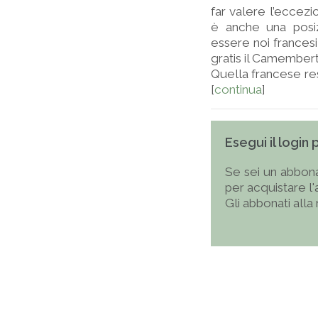
far valere l’eccezi
è anche una posi
essere noi francesi
gratis il Camember
Quella francese res
[
continua
]
Esegui il login
Se sei un abbona
per acquistare l
Gli abbonati alla