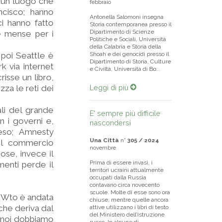
è un luogo che
febbraio
ncisco; hanno
Antonella Salomoni insegna
i hanno fatto
Storia contemporanea presso il
Dipartimento di Scienze
re mense per i
Politiche e Sociali, Università
della Calabria e Storia della
 poi Seattle è
Shoah e dei genocidi presso il
Dipartimento di Storia, Culture
k via internet
e Civiltà, Università di Bo...
risse un libro,
zza le reti dei
Leggi di più
ali del grande
E' sempre più difficile
n i governi e,
nascondersi
eso; Amnesty
Una Città
n°
305 / 2024
il commercio
novembre
ose, invece il
Prima di essere invasi, i
enti perde il
territori ucraini attualmente
occupati dalla Russia
contavano circa novecento
scuole. Molte di esse sono ora
al Wto è andata
chiuse, mentre quelle ancora
che deriva dal
attive utilizzano i libri di testo
del Ministero dell’Istruzione
o: noi dobbiamo