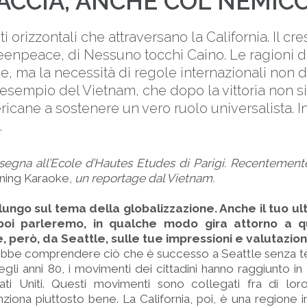
FACCIA, ANCHE COL NEMIC
ti orizzontali che attraversano la California. Il c
reenpeace, di Nessuno tocchi Caino. Le ragioni d
e, ma la necessità di regole internazionali non 
L’esempio del Vietnam, che dopo la vittoria non si 
ericane a sostenere un vero ruolo universalista. In
.
segna all’Ecole d’Hautes Etudes di Parigi. Recentement
ing Karaoke,
un reportage dal Vietnam.
lungo sul tema della globalizzazione. Anche il tuo ult
 poi parleremo, in qualche modo gira attorno a 
 però, da Seattle, sulle tue impressioni e valutazioni.
rebbe comprendere ciò che è successo a Seattle senza t
egli anni 80, i movimenti dei cittadini hanno raggiunto in 
ati Uniti. Questi movimenti sono collegati fra di lor
ziona piuttosto bene. La California, poi, è una regione in 