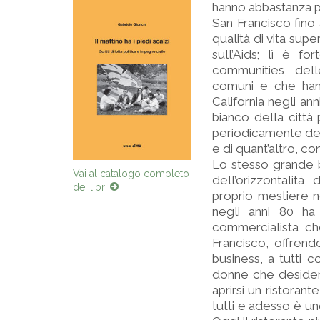
hanno abbastanza po
San Francisco fino 
qualità di vita sup
sull’Aids; lì è f
communities, del
comuni e che hann
California negli an
bianco della città
periodicamente del
e di quant’altro, con
Lo stesso grande b
Vai al catalogo completo
dell’orizzontalità,
dei libri
proprio mestiere ne
negli anni 80 ha
commercialista ch
Francisco, offren
business, a tutti 
donne che desidera
aprirsi un ristoran
tutti e adesso è un