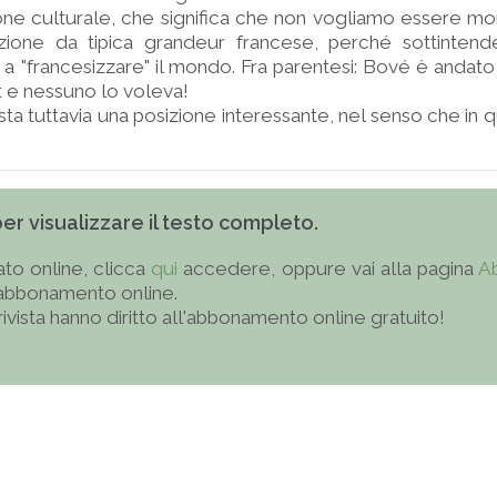
one culturale, che significa che non vogliamo essere mon
zione da tipica grandeur francese, perché sottinte
 a "francesizzare" il mondo. Fra parentesi: Bové è andato l
t e nessuno lo voleva!
ta tuttavia una posizione interessante, nel senso che in q
 per visualizzare il testo completo.
to online, clicca
qui
accedere, oppure vai alla pagina
A
'abbonamento online.
 rivista hanno diritto all'abbonamento online gratuito!