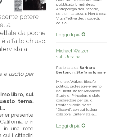
O
pubblicato Il malinteso.
Antropologia dell’incontro,
edizioni Laterza, e Non è cosa.
rescente potere
Vita affettiva degli oggetti,
edizio...
ella
dettate da poche
Leggi di più
è affatto chiuso.
tervista a
Michael Walzer
sull'Ucraina
Realizzata da
Barbara
Bertoncin, Stefano Ignone
e è uscito per
Michael Walzer, filosofo
politico, professore emerito
dell’Institute for Advanced
imo libro, sul
Study di Princeton, è stato
questo tema.
condirettore per più di
trent’anni della rivista
..
“Dissent”, con cui tuttora
ener presente
collabora. L’intervista &...
California e in
Leggi di più
o in una rete
cui i cittadini