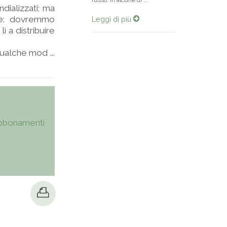
russo. In alcune di ...
dializzati; ma
nde: dovremmo
Leggi di più
ì a distribuire
ualche mod ...
bbonamenti