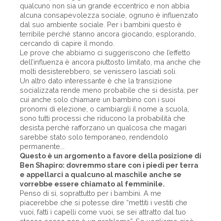
qualcuno non sia un grande eccentrico e non abbia
alcuna consapevolezza sociale, ognuno è influenzato
dal suo ambiente sociale. Per i bambini questo è
terribile perché stanno ancora giocando, esplorando,
cercando di capire il mondo.
Le prove che abbiamo ci suggeriscono che l’effetto
dell’influenza è ancora piuttosto limitato, ma anche che
molti desisterebbero, se venissero lasciati soli.
Un altro dato interessante è che la transizione
socializzata rende meno probabile che si desista, per
cui anche solo chiamare un bambino con i suoi
pronomi di elezione, o cambiargli il nome a scuola,
sono tutti processi che riducono la probabilità che
desista perché rafforzano un qualcosa che magari
sarebbe stato solo temporaneo, rendendolo
permanente...
Questo è un argomento a favore della posizione di
Ben Shapiro: dovremmo stare con i piedi per terra
e appellarci a qualcuno al maschile anche se
vorrebbe essere chiamato al femminile.
Penso di sì, soprattutto per i bambini. A me
piacerebbe che si potesse dire “mettiti i vestiti che
vuoi, fatti i capelli come vuoi, se sei attratto dal tuo