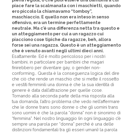
piace fare la scalmanata con i maschietti, quando
ero piccolo la chiamavamo “tomboy”,
maschiaccio. E quello non era inteso in senso
offensivo, era un termine perfettamente
neutrale. Ma c’è una differenza netta tra questo e
un atteggiamento per cui a un ragazzo cui
piacciono cose tipiche da ragazze, beh, allora
forse sei una ragazza. Questo è un atteggiamento
che è venuto avanti negli ultimi dieci anni.
Esattamente. Ed è molto pericoloso per i nostri
bambini, in particolare per bambini che magari
finirebbero per diventare gay, o gender non-
conforming… Questa è la conseguenza logica del dire
che ciò che rende un maschio che si mette il rossetto
e vestiti femminili una donna è che la sua identità di
genere è data dall’attrazione per quelle cose.
Tornando alla seconda parte della mia risposta alla
tua domanda, l’altro problema che vedo nell’affermare
che le donne trans sono donne o che gli uomini trans
sono uomini è che la parola “donna” non è sinonimo di
“femmina”. Nel nostro linguaggio (in ogni linguaggio c’è
sempre una parola per “donna” perché è una delle
distinzioni fondamentali tra gli esseri umani) la parola