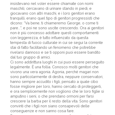
insistevano nel voler essere chiamate con nomi
maschili, cercavano di urinare stando in piedi, e
giocavano con altri maschi, e i loro genitori erano
tranquilli, erano quel tipo di genitori progressisti che
dicono: “Va bene, ti chiameremo George, o come ti
pare...”, e poi ne sono uscite crescendo. Ora ai genitori
non è più concesso adottare questi comportamenti
con leggerezza, è tutto influenzato da questa
tempesta di fuoco culturale in cui se segui la corrente
stai di fatto facilitando un fenomeno che potrebbe
rivelarsi dannoso e se ti opponi puoi essere bandito
dal tuo gruppo di amici.
Ci sono addirittura luoghi in cui puoi essere perseguito
legalmente. È una follia. Conosco molti genitori che
vivono una vera agonia. Agonia, perché magari non
sono particolarmente di destra, neppure conservatori,
hanno sempre accudito i figli, pensato a quale cibo
fosse migliore per loro, hanno cercato di proteggerli,
e ora semplicemente non vogliono che le loro figlie si
amputino i seni, o che prendano ormoni per farsi
crescere la barba per il resto della vita. Sono genitori
convinti che i figli non siano consapevoli delle
conseguenze e non sanno cosa fare.