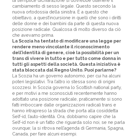
la semplice dichiarazione si dovrebbe ottenere il
cambiamento di sesso legale. Questo secondo la
nuova ortodossia della sinistra. È a questo che
obiettavo, a quest’incursione in quelli che sono i diritti
delle donne e dei bambini da parte di questa nuova
posizione radicale. Qualcosa di molto diverso da ciò
che avevamo prima.
La Scozia ha tentato di modificare una legge per
rendere meno vincolante il riconoscimento
dell’identità di genere, cioè la possibilità per un
trans di vivere in tutto e per tutto come donna in
tutti gli aspetti della società. Questa iniziativa è
stata bloccata dal Regno Unito. Puoi parlarne?
La Scozia ha un governo autonomo, per cui ha alcuni
poteri legislativi. Tra l’altro io stessa sono di origini
scozzesi. In Scozia governa lo Scottish national party,
e per motivi a me sconosciuti recentemente hanno
adottato una posizione radicale, praticamente si sono
fatti imboccare dalle organizzazioni radicali trans e
hanno intrapreso la strada che porta alla cosiddetta
Self-id, l’auto-identità. Ora, dobbiamo capire che la
Self-id non è un fatto che riguarda solo noi, se ne parla
ovunque; la si ritrova nell’agenda di Germania, Spagna,
Canada, per fare alcuni esempi.