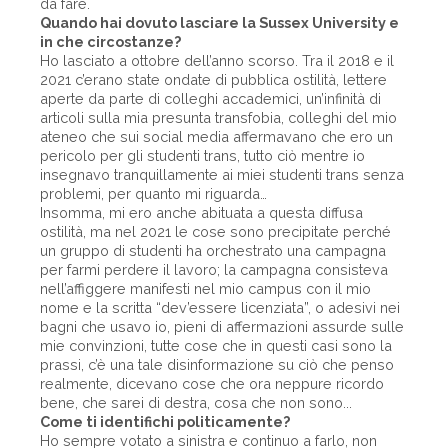
da fare.
Quando hai dovuto lasciare la Sussex University e
in che circostanze?
Ho lasciato a ottobre dell’anno scorso. Tra il 2018 e il
2021 c’erano state ondate di pubblica ostilità, lettere
aperte da parte di colleghi accademici, un’infinità di
articoli sulla mia presunta transfobia, colleghi del mio
ateneo che sui social media affermavano che ero un
pericolo per gli studenti trans, tutto ciò mentre io
insegnavo tranquillamente ai miei studenti trans senza
problemi, per quanto mi riguarda…
Insomma, mi ero anche abituata a questa diffusa
ostilità, ma nel 2021 le cose sono precipitate perché
un gruppo di studenti ha orchestrato una campagna
per farmi perdere il lavoro; la campagna consisteva
nell’affiggere manifesti nel mio campus con il mio
nome e la scritta “dev’essere licenziata”, o adesivi nei
bagni che usavo io, pieni di affermazioni assurde sulle
mie convinzioni, tutte cose che in questi casi sono la
prassi, c’è una tale disinformazione su ciò che penso
realmente, dicevano cose che ora neppure ricordo
bene, che sarei di destra, cosa che non sono...
Come ti identifichi politicamente?
Ho sempre votato a sinistra e continuo a farlo, non