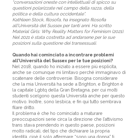
“conversazioni oneste con intellettuali di spicco su
questioni polarizzate nel campo della razza, della
politica e della cultura occidentale”.
Kathleen Stock, filosofa, ha insegnato filosofia
all’Università del Sussex per tanti anni. Ha scritto
Material Girls: Why Reality Matters for Feminism (2021).
Nel 2021 è stata costretta ad andarsene per le sue
posizioni sulla questione dei transessuali.
Quando hai cominciato a incontrare problemi
all’Università del Sussex per le tue posizioni?
Nel 2018, quando ho iniziato a essere più esplicita,
anche se comunque mi limitavo perché immaginavo di
scatenare delle controversie. Bisogna considerare
che la mia Università ha sede a Brighton, e Brighton è
la capitale Lgbtq della Gran Bretagna, per cui molti
studenti scelgono questa Università anche per questo
motivo. Inoltre, sono lesbica, e fin qui tutto sembrava
filare dritto.
Il problema è che ho cominciato a maturare
preoccupazioni serie circa la direzione che l’attivismo
trans stava prendendo in questo paese, posizioni
molto radicali, del tipo che dichiarare la propria
identità, cioè il solo affermare “sono una donna” ti