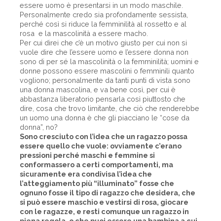
essere uomo è presentarsi in un modo maschile.
Personalmente credo sia profondamente sessista,
perché così si riduce la femminilità al rossetto e al
rosa e la mascolinità a essere macho.
Per cui direi che c’è un motivo giusto per cui non si
vuole dire che l’essere uomo e l’essere donna non
sono di per sé la mascolinità o la femminilità; uomini e
donne possono essere mascolini o femminili quanto
vogliono; personalmente da tanti punti di vista sono
una donna mascolina, e va bene così, per cui è
abbastanza liberatorio pensarla così piuttosto che
dire, cosa che trovo limitante, che ciò che renderebbe
un uomo una donna è che gli piacciano le “cose da
donna”, no?
Sono cresciuto con l’idea che un ragazzo possa
essere quello che vuole: ovviamente c’erano
pressioni perché maschi e femmine si
conformassero a certi comportamenti, ma
sicuramente era condivisa l’idea che
l’atteggiamento più “illuminato” fosse che
ognuno fosse il tipo di ragazzo che desidera, che
si può essere maschio e vestirsi di rosa, giocare
con le ragazze, e resti comunque un ragazzo in
piena regola, o che puoi essere una bambina a cui