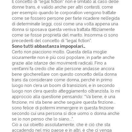
Il concetto di “legal fiction” non è limitato al caso delle
donne trans, è valido anche per altri contesti, come
per esempio quando le corporation vengono trattate
come se fossero persone per farle ricadere nell’egida
di determinate leggi, così come una volta appena una
donna si sposava questa veniva trattata fittiziamente
come se fosse proprietà del marito. Insomma ci sono
precedenti del concetto di “legal fiction”.
Sono tutti abbastanza impopolari…
Certo non piacciono molto. Questa della moglie
sicuramente non è più così popolare, in parte anche
grazie alle istanze dei movimenti radicali. Fino a
vent’anni fa credo che alle persone andasse ancora
bene giocherellare con questo concetto della donna
trans da considerare come donna, perché in primo
luogo non c’era un boom di transizioni, e in secondo
luogo non c’era questo atteggiamento oltranzista. Io mi
approccio alla questione pensando: “Va bene, è una
finzione, mi sta bene anche seguire questa finzione...
sono felice di potermi immergere in questa finzione
secondo cui una persona si dice uomo o donna anche
se io non penso che lo siano...”.
Ciò a cui obietto assolutamente, che è ciò che sta
accadendo nel mio paese e in altri, è che ci venga