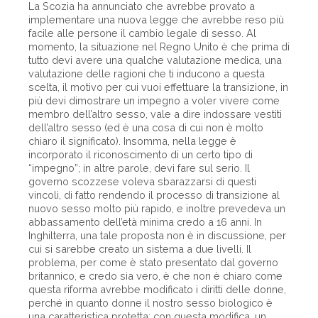
La Scozia ha annunciato che avrebbe provato a
implementare una nuova legge che avrebbe reso più
facile alle persone il cambio legale di sesso. Al
momento, la situazione nel Regno Unito è che prima di
tutto devi avere una qualche valutazione medica, una
valutazione delle ragioni che ti inducono a questa
scelta, il motivo per cui vuoi effettuare la transizione, in
più devi dimostrare un impegno a voler vivere come
membro dell’altro sesso, vale a dire indossare vestiti
dell’altro sesso (ed è una cosa di cui non è molto
chiaro il significato). Insomma, nella legge è
incorporato il riconoscimento di un certo tipo di
“impegno”; in altre parole, devi fare sul serio. Il
governo scozzese voleva sbarazzarsi di questi
vincoli, di fatto rendendo il processo di transizione al
nuovo sesso molto più rapido, e inoltre prevedeva un
abbassamento dell’età minima credo a 16 anni. In
Inghilterra, una tale proposta non è in discussione, per
cui si sarebbe creato un sistema a due livelli. Il
problema, per come è stato presentato dal governo
britannico, e credo sia vero, è che non è chiaro come
questa riforma avrebbe modificato i diritti delle donne,
perché in quanto donne il nostro sesso biologico è
una caratteristica protetta; con questa modifica, un