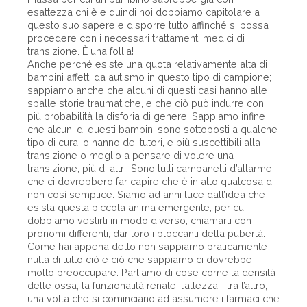
esattezza chi è e quindi noi dobbiamo capitolare a
questo suo sapere e disporre tutto affinché si possa
procedere con i necessari trattamenti medici di
transizione. È una follia!
Anche perché esiste una quota relativamente alta di
bambini affetti da autismo in questo tipo di campione;
sappiamo anche che alcuni di questi casi hanno alle
spalle storie traumatiche, e che ciò può indurre con
più probabilità la disforia di genere. Sappiamo infine
che alcuni di questi bambini sono sottoposti a qualche
tipo di cura, o hanno dei tutori, e più suscettibili alla
transizione o meglio a pensare di volere una
transizione, più di altri. Sono tutti campanelli d’allarme
che ci dovrebbero far capire che è in atto qualcosa di
non così semplice. Siamo ad anni luce dall’idea che
esista questa piccola anima emergente, per cui
dobbiamo vestirli in modo diverso, chiamarli con
pronomi differenti, dar loro i bloccanti della pubertà.
Come hai appena detto non sappiamo praticamente
nulla di tutto ciò e ciò che sappiamo ci dovrebbe
molto preoccupare. Parliamo di cose come la densità
delle ossa, la funzionalità renale, l’altezza... tra l’altro,
una volta che si cominciano ad assumere i farmaci che