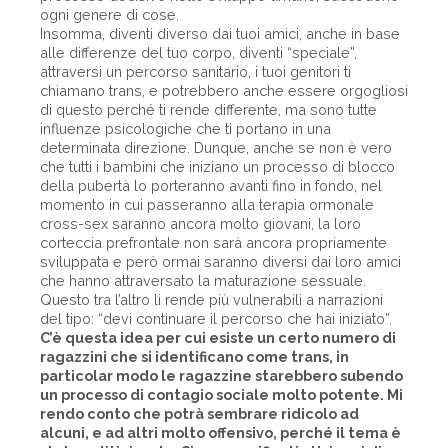
ogni genere di cose.
Insomma, diventi diverso dai tuoi amici, anche in base
alle differenze del tuo corpo, diventi “speciale”,
attraversi un percorso sanitario, i tuoi genitori ti
chiamano trans, e potrebbero anche essere orgogliosi
di questo perché ti rende differente, ma sono tutte
influenze psicologiche che ti portano in una
determinata direzione. Dunque, anche se non è vero
che tutti i bambini che iniziano un processo di blocco
della pubertà lo porteranno avanti fino in fondo, nel
momento in cui passeranno alla terapia ormonale
cross-sex saranno ancora molto giovani, la loro
corteccia prefrontale non sarà ancora propriamente
sviluppata e però ormai saranno diversi dai loro amici
che hanno attraversato la maturazione sessuale.
Questo tra l’altro li rende più vulnerabili a narrazioni
del tipo: “devi continuare il percorso che hai iniziato”.
C’è questa idea per cui esiste un certo numero di
ragazzini che si identificano come trans, in
particolar modo le ragazzine starebbero subendo
un processo di contagio sociale molto potente. Mi
rendo conto che potrà sembrare ridicolo ad
alcuni, e ad altri molto offensivo, perché il tema è