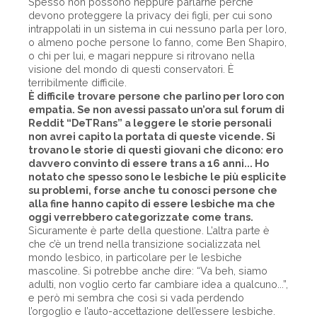
Spesso non possono neppure parlarne perché
devono proteggere la privacy dei figli, per cui sono
intrappolati in un sistema in cui nessuno parla per loro,
o almeno poche persone lo fanno, come Ben Shapiro,
o chi per lui, e magari neppure si ritrovano nella
visione del mondo di questi conservatori. È
terribilmente difficile.
È difficile trovare persone che parlino per loro con
empatia. Se non avessi passato un’ora sul forum di
Reddit “DeTRans” a leggere le storie personali
non avrei capito la portata di queste vicende. Si
trovano le storie di questi giovani che dicono: ero
davvero convinto di essere trans a 16 anni... Ho
notato che spesso sono le lesbiche le più esplicite
su problemi, forse anche tu conosci persone che
alla fine hanno capito di essere lesbiche ma che
oggi verrebbero categorizzate come trans.
Sicuramente è parte della questione. L’altra parte è
che c’è un trend nella transizione socializzata nel
mondo lesbico, in particolare per le lesbiche
mascoline. Si potrebbe anche dire: “Va beh, siamo
adulti, non voglio certo far cambiare idea a qualcuno...”,
e però mi sembra che così si vada perdendo
l’orgoglio e l’auto-accettazione dell’essere lesbiche.