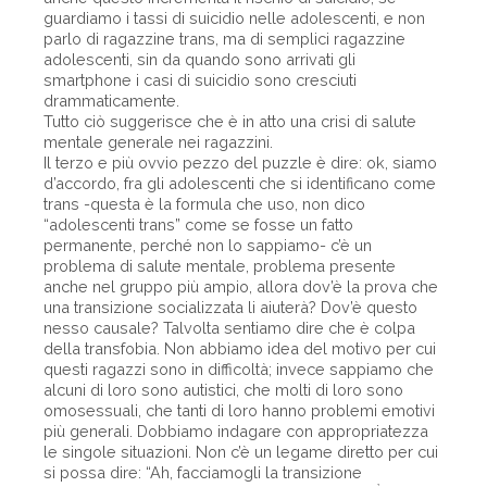
guardiamo i tassi di suicidio nelle adolescenti, e non
parlo di ragazzine trans, ma di semplici ragazzine
adolescenti, sin da quando sono arrivati gli
smartphone i casi di suicidio sono cresciuti
drammaticamente.
Tutto ciò suggerisce che è in atto una crisi di salute
mentale generale nei ragazzini.
Il terzo e più ovvio pezzo del puzzle è dire: ok, siamo
d’accordo, fra gli adolescenti che si identificano come
trans -questa è la formula che uso, non dico
“adolescenti trans” come se fosse un fatto
permanente, perché non lo sappiamo- c’è un
problema di salute mentale, problema presente
anche nel gruppo più ampio, allora dov’è la prova che
una transizione socializzata li aiuterà? Dov’è questo
nesso causale? Talvolta sentiamo dire che è colpa
della transfobia. Non abbiamo idea del motivo per cui
questi ragazzi sono in difficoltà; invece sappiamo che
alcuni di loro sono autistici, che molti di loro sono
omosessuali, che tanti di loro hanno problemi emotivi
più generali. Dobbiamo indagare con appropriatezza
le singole situazioni. Non c’è un legame diretto per cui
si possa dire: “Ah, facciamogli la transizione