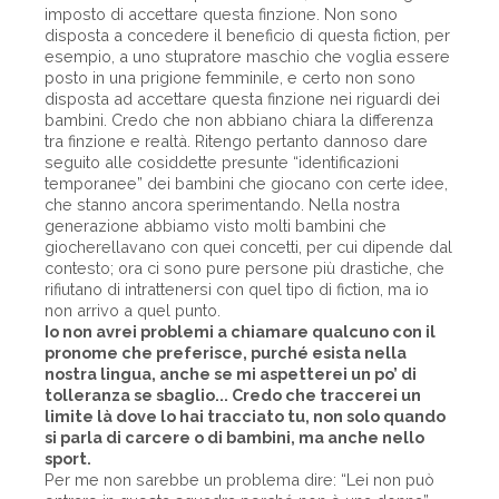
imposto di accettare questa finzione. Non sono
disposta a concedere il beneficio di questa fiction, per
esempio, a uno stupratore maschio che voglia essere
posto in una prigione femminile, e certo non sono
disposta ad accettare questa finzione nei riguardi dei
bambini. Credo che non abbiano chiara la differenza
tra finzione e realtà. Ritengo pertanto dannoso dare
seguito alle cosiddette presunte “identificazioni
temporanee” dei bambini che giocano con certe idee,
che stanno ancora sperimentando. Nella nostra
generazione abbiamo visto molti bambini che
giocherellavano con quei concetti, per cui dipende dal
contesto; ora ci sono pure persone più drastiche, che
rifiutano di intrattenersi con quel tipo di fiction, ma io
non arrivo a quel punto.
Io non avrei problemi a chiamare qualcuno con il
pronome che preferisce, purché esista nella
nostra lingua, anche se mi aspetterei un po’ di
tolleranza se sbaglio... Credo che traccerei un
limite là dove lo hai tracciato tu, non solo quando
si parla di carcere o di bambini, ma anche nello
sport.
Per me non sarebbe un problema dire: “Lei non può