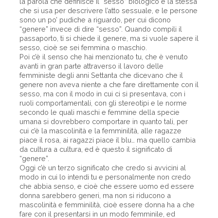
la parola che definisce il “sesso” biologico è la stessa
che si usa per descrivere l’atto sessuale, e le persone
sono un po’ pudiche a riguardo, per cui dicono
“genere” invece di dire “sesso”. Quando compili il
passaporto, ti si chiede il genere, ma si vuole sapere il
sesso, cioè se sei femmina o maschio.
Poi c’è il senso che hai menzionato tu, che è venuto
avanti in gran parte attraverso il lavoro delle
femministe degli anni Settanta che dicevano che il
genere non aveva niente a che fare direttamente con il
sesso, ma con il modo in cui ci si presentava, con i
ruoli comportamentali, con gli stereotipi e le norme
secondo le quali maschi e femmine della specie
umana si dovrebbero comportare in quanto tali, per
cui c’è la mascolinità e la femminilità, alle ragazze
piace il rosa, ai ragazzi piace il blu… ma quello cambia
da cultura a cultura, ed è questo il significato di
“genere”.
Oggi c’è un terzo significato che credo si avvicini al
modo in cui lo intendi tu e personalmente non credo
che abbia senso, e cioè che essere uomo ed essere
donna sarebbero generi, ma non si riducono a
mascolinità e femminilità, cioè essere donna ha a che
fare con il presentarsi in un modo femminile, ed