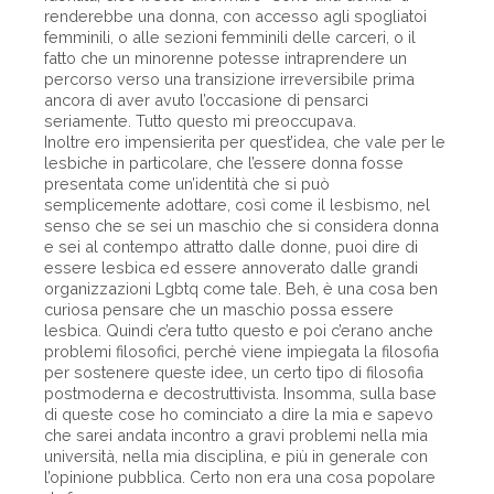
renderebbe una donna, con accesso agli spogliatoi
femminili, o alle sezioni femminili delle carceri, o il
fatto che un minorenne potesse intraprendere un
percorso verso una transizione irreversibile prima
ancora di aver avuto l’occasione di pensarci
seriamente. Tutto questo mi preoccupava.
Inoltre ero impensierita per quest’idea, che vale per le
lesbiche in particolare, che l’essere donna fosse
presentata come un’identità che si può
semplicemente adottare, così come il lesbismo, nel
senso che se sei un maschio che si considera donna
e sei al contempo attratto dalle donne, puoi dire di
essere lesbica ed essere annoverato dalle grandi
organizzazioni Lgbtq come tale. Beh, è una cosa ben
curiosa pensare che un maschio possa essere
lesbica. Quindi c’era tutto questo e poi c’erano anche
problemi filosofici, perché viene impiegata la filosofia
per sostenere queste idee, un certo tipo di filosofia
postmoderna e decostruttivista. Insomma, sulla base
di queste cose ho cominciato a dire la mia e sapevo
che sarei andata incontro a gravi problemi nella mia
università, nella mia disciplina, e più in generale con
l’opinione pubblica. Certo non era una cosa popolare