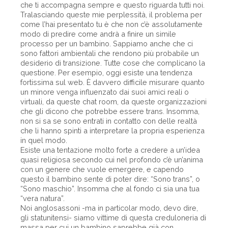
che ti accompagna sempre e questo riguarda tutti noi.
Tralasciando queste mie perplessità, il problema per
come l’hai presentato tu è che non c’è assolutamente
modo di predire come andrà a finire un simile
processo per un bambino. Sappiamo anche che ci
sono fattori ambientali che rendono più probabile un
desiderio di transizione. Tutte cose che complicano la
questione. Per esempio, oggi esiste una tendenza
fortissima sul web. È davvero difficile misurare quanto
un minore venga influenzato dai suoi amici reali o
virtuali, da queste chat room, da queste organizzazioni
che gli dicono che potrebbe essere trans. Insomma,
non si sa se sono entrati in contatto con delle realtà
che li hanno spinti a interpretare la propria esperienza
in quel modo.
Esiste una tentazione molto forte a credere a un’idea
quasi religiosa secondo cui nel profondo c’è un’anima
con un genere che vuole emergere, e capendo
questo il bambino sente di poter dire: “Sono trans”, o
“Sono maschio”. Insomma che al fondo ci sia una tua
“vera natura”.
Noi anglosassoni -ma in particolar modo, devo dire,
gli statunitensi- siamo vittime di questa creduloneria di
massa per cui un bambino saprebbe già con