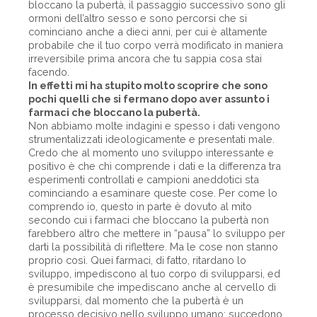
bloccano la pubertà, il passaggio successivo sono gli
ormoni dell’altro sesso e sono percorsi che si
cominciano anche a dieci anni, per cui è altamente
probabile che il tuo corpo verrà modificato in maniera
irreversibile prima ancora che tu sappia cosa stai
facendo.
In effetti mi ha stupito molto scoprire che sono
pochi quelli che si fermano dopo aver assunto i
farmaci che bloccano la pubertà.
Non abbiamo molte indagini e spesso i dati vengono
strumentalizzati ideologicamente e presentati male.
Credo che al momento uno sviluppo interessante e
positivo è che chi comprende i dati e la differenza tra
esperimenti controllati e campioni aneddotici sta
cominciando a esaminare queste cose. Per come lo
comprendo io, questo in parte è dovuto al mito
secondo cui i farmaci che bloccano la pubertà non
farebbero altro che mettere in “pausa” lo sviluppo per
darti la possibilità di riflettere. Ma le cose non stanno
proprio così. Quei farmaci, di fatto, ritardano lo
sviluppo, impediscono al tuo corpo di svilupparsi, ed
è presumibile che impediscano anche al cervello di
svilupparsi, dal momento che la pubertà è un
processo decisivo nello sviluppo umano; succedono