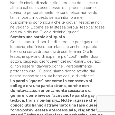
Non c’è niente di male nell’essere una donna che è
attratta dal suo stesso sesso, e si presenta come
donna. Io personalmente ne sono felice; non vedo
tanti modelli in questo senso intorno a me,
quantomeno sono sicura che le giovani lesbiche non
ne vedano. È come se la stessa parola “lesbica” fosse
caduta in disuso. Ti devi definire “queer”…
Sembra una parola antiquata…
C’è una specie di perdita di interesse per i gay e le
lesbiche, che finisce per intaccare anche le parole.
Per cui si cerca di liberarsi di quei termini. Ora le
lesbiche sperano di apparire più “cool” mettendosi
sotto il cappello del “queer”, del non-binary, del fatto
di non essere “davvero donne”. Personalmente
preferisco dire: “Guarda, siamo donne attratte dal
nostro stesso sesso. Va bene così, è divertente”.
La parola “queer” per come la conoscevo al
college era una parola strana, perché non
denotava alcun orientamento sessuale o di
genere, come invece facevano le parole gay,
lesbica, trans, non-binary... Molte ragazze che ho
conosciuto hanno attraversato una fase queer, in
fondo potevi essere eterosessuale, cisgender e
queer! È finito per diventare un archetipo, eppure