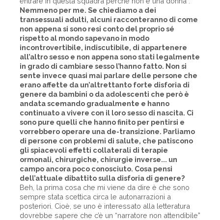
entrare in questa squadra perché non è una donna”.
Nemmeno per me. Se chiediamo a dei
transessuali adulti, alcuni racconteranno di come
non appena si sono resi conto del proprio sé
rispetto al mondo sapevano in modo
incontrovertibile, indiscutibile, di appartenere
all’altro sesso e non appena sono stati legalmente
in grado di cambiare sesso l’hanno fatto. Non si
sente invece quasi mai parlare delle persone che
erano affette da un’altrettanto forte disforia di
genere da bambini o da adolescenti che però è
andata scemando gradualmente e hanno
continuato a vivere con il loro sesso di nascita. Ci
sono pure quelli che hanno finito per pentirsi e
vorrebbero operare una de-transizione. Parliamo
di persone con problemi di salute, che patiscono
gli spiacevoli effetti collaterali di terapie
ormonali, chirurgiche, chirurgie inverse... un
campo ancora poco conosciuto. Cosa pensi
dell’attuale dibattito sulla disforia di genere?
Beh, la prima cosa che mi viene da dire è che sono
sempre stata scettica circa le autonarrazioni a
posteriori. Cioè, se uno è interessato alla letteratura
dovrebbe sapere che c’è un “narratore non attendibile”