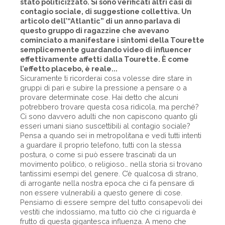
stato politicizzato. Si sono verificati altri casi di
contagio sociale, di suggestione collettiva. Un
articolo dell’“Atlantic” di un anno parlava di
questo gruppo di ragazzine che avevano
cominciato a manifestare i sintomi della Tourette
semplicemente guardando video di influencer
effettivamente affetti dalla Tourette. È come
l’effetto placebo, è reale...
Sicuramente ti ricorderai cosa volesse dire stare in
gruppi di pari e subire la pressione a pensare o a
provare determinate cose. Hai detto che alcuni
potrebbero trovare questa cosa ridicola, ma perché?
Ci sono davvero adulti che non capiscono quanto gli
esseri umani siano suscettibili al contagio sociale?
Pensa a quando sei in metropolitana e vedi tutti intenti
a guardare il proprio telefono, tutti con la stessa
postura, o come si può essere trascinati da un
movimento politico, o religioso… nella storia si trovano
tantissimi esempi del genere. C’è qualcosa di strano,
di arrogante nella nostra epoca che ci fa pensare di
non essere vulnerabili a questo genere di cose.
Pensiamo di essere sempre del tutto consapevoli dei
vestiti che indossiamo, ma tutto ciò che ci riguarda è
frutto di questa gigantesca influenza. A meno che