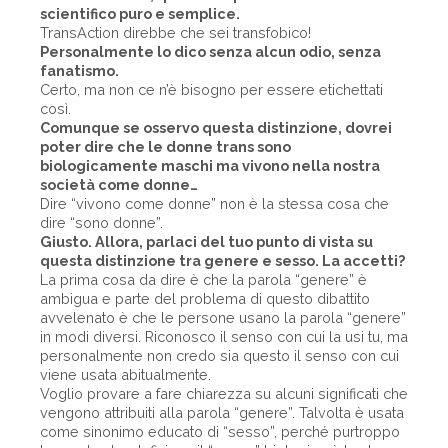
scientifico puro e semplice.
TransAction direbbe che sei transfobico!
Personalmente lo dico senza alcun odio, senza
fanatismo.
Certo, ma non ce n’è bisogno per essere etichettati
così.
Comunque se osservo questa distinzione, dovrei
poter dire che le donne trans sono
biologicamente maschi ma vivono nella nostra
società come donne…
Dire “vivono come donne” non è la stessa cosa che
dire “sono donne”.
Giusto. Allora, parlaci del tuo punto di vista su
questa distinzione tra genere e sesso. La accetti?
La prima cosa da dire è che la parola “genere” è
ambigua e parte del problema di questo dibattito
avvelenato è che le persone usano la parola “genere”
in modi diversi. Riconosco il senso con cui la usi tu, ma
personalmente non credo sia questo il senso con cui
viene usata abitualmente.
Voglio provare a fare chiarezza su alcuni significati che
vengono attribuiti alla parola “genere”. Talvolta è usata
come sinonimo educato di “sesso”, perché purtroppo