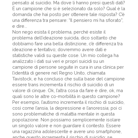
pensato al suicidio. Ma dove li hanno presi questi dati?
È un campione che si è selezionato da solo? Qual è la
domanda che hai posto per ottenere tale risposta? C’è
una differenza tra pensare: “Il pensiero mi ha sfiorato”,
e dire...
Non nego esista il problema, perché esiste il
problema dell’ideazione suicida, dico soltanto che
dobbiamo fare una bella distinzione, c’è differenza tra
ideazione e tentativo; dovremmo avere dati e
statistiche validi su queste cose. Un mio collega ha
analizzato i dati sui veri e propri suicidi su un
campione di persone seguite in cura in una clinica per
l’identità di genere nel Regno Unito, chiamata
Tavistock, e ha concluso che sulla base del campione
essere trans incrementa il rischio di suicidio di un
valore di cinque. Ok, l’altra cosa da fare è dire, ok, ma
quali sono le altre co-morbilità in questo campione?
Per esempio, l’autismo incrementa il rischio di suicidio,
così come l’ansia, la depressione e l’anoressia; poi ci
sono problematiche di malattia mentale in questa
popolazione. Non possiamo semplicemente isolare
un singolo valore e non guardare il contesto. Essere
una ragazzina adolescente e avere uno smartphone,
anche questo incrementa il rischio di suicidio; se