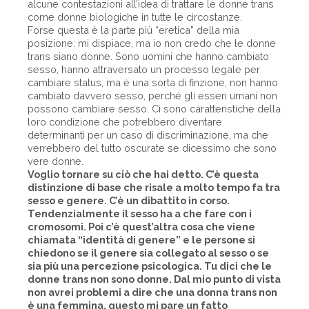
alcune contestazioni all’idea di trattare le donne trans
come donne biologiche in tutte le circostanze.
Forse questa è la parte più “eretica” della mia
posizione: mi dispiace, ma io non credo che le donne
trans siano donne. Sono uomini che hanno cambiato
sesso, hanno attraversato un processo legale per
cambiare status, ma è una sorta di finzione, non hanno
cambiato davvero sesso, perché gli esseri umani non
possono cambiare sesso. Ci sono caratteristiche della
loro condizione che potrebbero diventare
determinanti per un caso di discriminazione, ma che
verrebbero del tutto oscurate se dicessimo che sono
vere donne.
Voglio tornare su ciò che hai detto. C’è questa
distinzione di base che risale a molto tempo fa tra
sesso e genere. C’è un dibattito in corso.
Tendenzialmente il sesso ha a che fare con i
cromosomi. Poi c’è quest’altra cosa che viene
chiamata “identità di genere” e le persone si
chiedono se il genere sia collegato al sesso o se
sia più una percezione psicologica. Tu dici che le
donne trans non sono donne. Dal mio punto di vista
non avrei problemi a dire che una donna trans non
è una femmina, questo mi pare un fatto