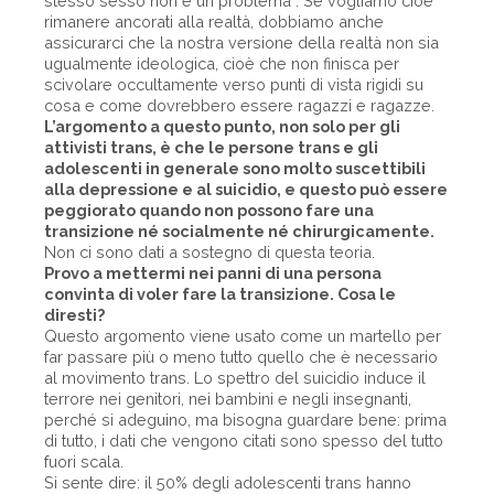
stesso sesso non è un problema”. Se vogliamo cioè
rimanere ancorati alla realtà, dobbiamo anche
assicurarci che la nostra versione della realtà non sia
ugualmente ideologica, cioè che non finisca per
scivolare occultamente verso punti di vista rigidi su
cosa e come dovrebbero essere ragazzi e ragazze.
L’argomento a questo punto, non solo per gli
attivisti trans, è che le persone trans e gli
adolescenti in generale sono molto suscettibili
alla depressione e al suicidio, e questo può essere
peggiorato quando non possono fare una
transizione né socialmente né chirurgicamente.
Non ci sono dati a sostegno di questa teoria.
Provo a mettermi nei panni di una persona
convinta di voler fare la transizione. Cosa le
diresti?
Questo argomento viene usato come un martello per
far passare più o meno tutto quello che è necessario
al movimento trans. Lo spettro del suicidio induce il
terrore nei genitori, nei bambini e negli insegnanti,
perché si adeguino, ma bisogna guardare bene: prima
di tutto, i dati che vengono citati sono spesso del tutto
fuori scala.
Si sente dire: il 50% degli adolescenti trans hanno