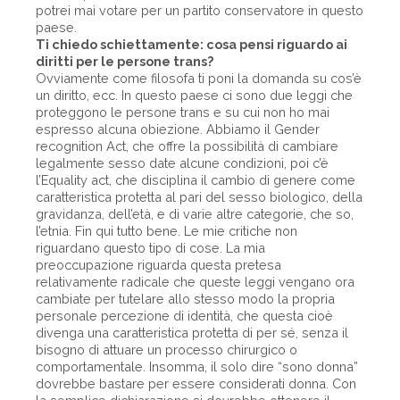
potrei mai votare per un partito conservatore in questo
paese.
Ti chiedo schiettamente: cosa pensi riguardo ai
diritti per le persone trans?
Ovviamente come filosofa ti poni la domanda su cos’è
un diritto, ecc. In questo paese ci sono due leggi che
proteggono le persone trans e su cui non ho mai
espresso alcuna obiezione. Abbiamo il Gender
recognition Act, che offre la possibilità di cambiare
legalmente sesso date alcune condizioni, poi c’è
l’Equality act, che disciplina il cambio di genere come
caratteristica protetta al pari del sesso biologico, della
gravidanza, dell’età, e di varie altre categorie, che so,
l’etnia. Fin qui tutto bene. Le mie critiche non
riguardano questo tipo di cose. La mia
preoccupazione riguarda questa pretesa
relativamente radicale che queste leggi vengano ora
cambiate per tutelare allo stesso modo la propria
personale percezione di identità, che questa cioè
divenga una caratteristica protetta di per sé, senza il
bisogno di attuare un processo chirurgico o
comportamentale. Insomma, il solo dire “sono donna”
dovrebbe bastare per essere considerati donna. Con