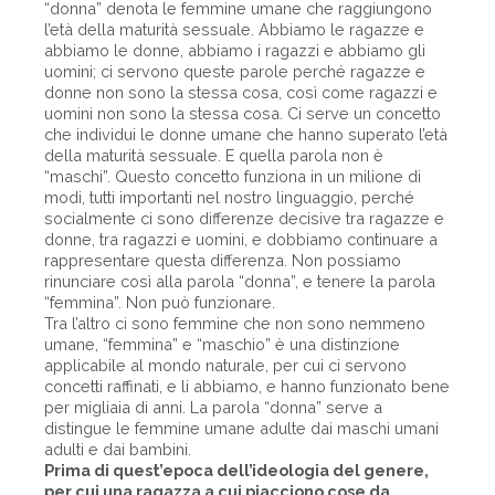
“donna” denota le femmine umane che raggiungono
l’età della maturità sessuale. Abbiamo le ragazze e
abbiamo le donne, abbiamo i ragazzi e abbiamo gli
uomini; ci servono queste parole perché ragazze e
donne non sono la stessa cosa, così come ragazzi e
uomini non sono la stessa cosa. Ci serve un concetto
che individui le donne umane che hanno superato l’età
della maturità sessuale. E quella parola non è
“maschi”. Questo concetto funziona in un milione di
modi, tutti importanti nel nostro linguaggio, perché
socialmente ci sono differenze decisive tra ragazze e
donne, tra ragazzi e uomini, e dobbiamo continuare a
rappresentare questa differenza. Non possiamo
rinunciare così alla parola “donna”, e tenere la parola
“femmina”. Non può funzionare.
Tra l’altro ci sono femmine che non sono nemmeno
umane, “femmina” e “maschio” è una distinzione
applicabile al mondo naturale, per cui ci servono
concetti raffinati, e li abbiamo, e hanno funzionato bene
per migliaia di anni. La parola “donna” serve a
distingue le femmine umane adulte dai maschi umani
adulti e dai bambini.
Prima di quest’epoca dell’ideologia del genere,
per cui una ragazza a cui piacciono cose da