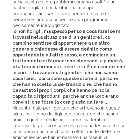
socializzata e i loro problemi saranno risolti”. È un
bastone agitato con faciloneria a scopi
propagandistici, senza basi, per terrorizzare le
persone e farle acconsentire a un programma
decisamente ideologizzato.
Io non ho figli, ma spesso penso a cosa farei se mi
trovassi nella situazione di un genitore il cui
bambino sentisse di appartenere a un altro
genere e chiedesse di essere definito come
appartenente all’altro sesso, e cominciare un
trattamento di farmaci che bloccano la pubertà,
o la terapia ormonale, eccetera. È una condizione
in cui si ritrovano molti genitori, che non sanno
cosa fare... poi ci sono queste storie di persone
che hanno scelto la de-transizione, che hanno
devastato i propri corpi, che hanno perso la
capacità di riprodursi, perché anche loro erano
convinti che fosse la cosa giusta da fare...
Mi sento male per i genitori che si trovano in queste
situazioni... Io ho dei figli adolescenti, so che hanno
amici in quella condizione e trovo sia terribile.
Trent’anni fa potevi essere una giovane lesbica che si
considerava un maschio, e in effetti molte delle mie
amiche lesbiche hanno passato una fase in cui