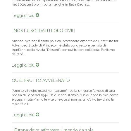
attualmente la corrispondente da Berlino, dove vive. Ha pubblicato
nel 2025 un libro importante, che in Italia &egrav...
Leggi di più
I NOSTRI SOLDATI I LORO CIVILI
Michael Walzer, filosofo politico, professore emerito dell’Institute for
Advanced Study di Princeton, è stato condirettore per più di
trent’anni della rivista “Dissent”, con cui tuttora collabora. Partiamo
dal 7 ot...
Leggi di più
QUEL FRUTTO AVVELENATO
“Amo le vite che quasi non parlano”, recita un verso famoso di una
poesia di Saba del 1944. Da quando, il titolo: “Da quando la mia bocca
è quasi muta / amo le vite che quasi non parlano”. Ho invidiato la
rapidità e l...
Leggi di più
L’Europa deve affrontare il mondo da sola