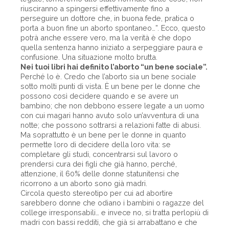
riusciranno a spingersi effettivamente fino a
perseguire un dottore che, in buona fede, pratica o
porta a buon fine un aborto spontaneo…”. Ecco, questo
potrà anche essere vero, ma la verità è che dopo
quella sentenza hanno iniziato a serpeggiare paura e
confusione. Una situazione molto brutta.
Nei tuoi libri hai definito l’aborto “un bene sociale”.
Perché lo è. Credo che l’aborto sia un bene sociale
sotto molti punti di vista. È un bene per le donne che
possono così decidere quando e se avere un
bambino; che non debbono essere legate a un uomo
con cui magari hanno avuto solo un’avventura di una
notte; che possono sottrarsi a relazioni fatte di abusi.
Ma soprattutto è un bene per le donne in quanto
permette loro di decidere della loro vita: se
completare gli studi, concentrarsi sul lavoro o
prendersi cura dei figli che già hanno, perché,
attenzione, il 60% delle donne statunitensi che
ricorrono a un aborto sono già madri.
Circola questo stereotipo per cui ad abortire
sarebbero donne che odiano i bambini o ragazze del
college irresponsabili… e invece no, si tratta perlopiù di
madri con bassi redditi, che già si arrabattano e che