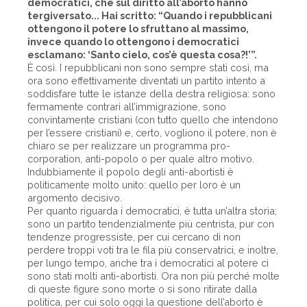
democratici, che sul diritto all’aborto hanno
tergiversato... Hai scritto: “Quando i repubblicani
ottengono il potere lo sfruttano al massimo,
invece quando lo ottengono i democratici
esclamano: ‘Santo cielo, cos’è questa cosa?!’”.
È così. I repubblicani non sono sempre stati così, ma
ora sono effettivamente diventati un partito intento a
soddisfare tutte le istanze della destra religiosa: sono
fermamente contrari all’immigrazione, sono
convintamente cristiani (con tutto quello che intendono
per l’essere cristiani) e, certo, vogliono il potere, non è
chiaro se per realizzare un programma pro-
corporation, anti-popolo o per quale altro motivo.
Indubbiamente il popolo degli anti-abortisti è
politicamente molto unito: quello per loro è un
argomento decisivo.
Per quanto riguarda i democratici, è tutta un’altra storia;
sono un partito tendenzialmente più centrista, pur con
tendenze progressiste, per cui cercano di non
perdere troppi voti tra le fila più conservatrici, e inoltre,
per lungo tempo, anche tra i democratici al potere ci
sono stati molti anti-abortisti. Ora non più perché molte
di queste figure sono morte o si sono ritirate dalla
politica, per cui solo oggi la questione dell’aborto è