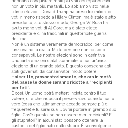
debbano conquistare molti più voti dei repubblicani:
non un voto in più, ma tanti… Lo abbiamo visto nelle
ultime elezioni: Donald Trump ha preso tre milioni di
voti in meno rispetto a Hillary Clinton, ma è stato eletto
presidente; allo stesso modo, George W. Bush ha
avuto meno voti di Al Gore, ma è stato eletto
presidente e ci ha trascinati in quell’orribile guerra
dell’Iraq.
Non è un sistema veramente democratico, per come
funziona nella realtà. Ma le persone non ne sono
consapevoli. Le nostre elezioni sono in definitiva
cinquanta elezioni statali sommate, e non un’unica
elezione di un grande stato. E questo consegna agli
stati governati dai conservatori molto potere.
Hai scritto, provocatoriamente, che ora in metà
del paese le donne saranno ridotte a “recipienti
per feti”.
È così. Un uomo potrà metterti incinta contro il tuo
volere, dire che indossa il preservativo quando non è
vero (cosa che ultimamente accade sempre più di
frequente) e tu sarai sua. Dovrai portare in grembo suo
figlio. Cos’è questo, se non essere meri recipienti? E
gli stupratori? In alcuni stati possono ottenere la
custodia del figlio nato dallo stupro. È sconvolgente