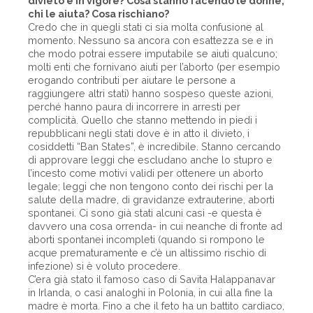
divieto è in vigore? Cosa stanno facendo le donne,
chi le aiuta? Cosa rischiano?
Credo che in quegli stati ci sia molta confusione al
momento. Nessuno sa ancora con esattezza se e in
che modo potrai essere imputabile se aiuti qualcuno;
molti enti che fornivano aiuti per l’aborto (per esempio
erogando contributi per aiutare le persone a
raggiungere altri stati) hanno sospeso queste azioni,
perché hanno paura di incorrere in arresti per
complicità. Quello che stanno mettendo in piedi i
repubblicani negli stati dove è in atto il divieto, i
cosiddetti “Ban States”, è incredibile. Stanno cercando
di approvare leggi che escludano anche lo stupro e
l’incesto come motivi validi per ottenere un aborto
legale; leggi che non tengono conto dei rischi per la
salute della madre, di gravidanze extrauterine, aborti
spontanei. Ci sono già stati alcuni casi -e questa è
davvero una cosa orrenda- in cui neanche di fronte ad
aborti spontanei incompleti (quando si rompono le
acque prematuramente e c’è un altissimo rischio di
infezione) si è voluto procedere.
C’era già stato il famoso caso di Savita Halappanavar
in Irlanda, o casi analoghi in Polonia, in cui alla fine la
madre è morta. Fino a che il feto ha un battito cardiaco,