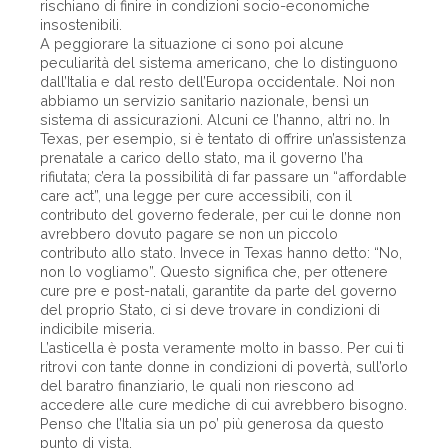
rischiano di finire in condizioni socio-economiche
insostenibili.
A peggiorare la situazione ci sono poi alcune
peculiarità del sistema americano, che lo distinguono
dall’Italia e dal resto dell’Europa occidentale. Noi non
abbiamo un servizio sanitario nazionale, bensì un
sistema di assicurazioni. Alcuni ce l’han­no, altri no. In
Texas, per esempio, si è tentato di offrire un’assistenza
prenatale a carico dello stato, ma il governo l’ha
rifiutata; c’era la possibilità di far passare un “affordable
care act”, una legge per cure accessibili, con il
contributo del governo federale, per cui le donne non
avrebbero dovuto pagare se non un piccolo
contributo allo stato. Invece in Texas hanno detto: “No,
non lo vogliamo”. Questo significa che, per ottenere
cure pre e post-natali, garantite da parte del governo
del proprio Stato, ci si deve trovare in condizioni di
indicibile miseria.
L’asticella è posta veramente molto in basso. Per cui ti
ritrovi con tante donne in condizioni di povertà, sull’orlo
del baratro finanziario, le quali non riescono ad
accedere alle cure mediche di cui avrebbero bisogno.
Penso che l’Italia sia un po’ più generosa da questo
punto di vista.