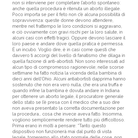
non si interviene per completare l’aborto spontaneo:
anche quella procedura è ritenuta un aborto illegale.
Poco importa se per il feto non c’è alcuna possibilità di
sopravvivenza: queste donne devono attendere,
mentre nel frattempo le loro condizioni si aggravano,
e ciò ovviamente con gravi rischi per la loro salute, in
alcuni casi con effetti tragici. Oppure devono lasciare il
loro paese e andare dove quella pratica è permessa.
È un incubo. Voglio dire, è in casi come questi che
davvero ti accorgi del livello di fanatismo che dilaga in
quella fazione di anti-abortisti. Non sono interessati ad
alcun tipo di compromesso ragionevole; nelle scorse
settimane ha fatto notizia la vicenda della bambina di
dieci anni dell’Ohio. Alcuni antiabortisti dapprima hanno
sostenuto che non era vero nulla, che era una truffa e
quando infine la bambina è dovuta andare in Indiana
per ottenere un aborto legale, il procuratore generale
dello stato se l’è presa con il medico che a suo dire
non aveva presentato la corretta documentazione per
la procedura… cosa che invece aveva fatto. Insomma,
vogliono semplicemente rendere tutto più difficoltoso.
Prima erano in molti a pensare: “Tanto questo
dispositivo non funzionerà mai dal punto di vista
legale, torneremo allo stato normale delle cose, non