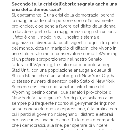
Secondo te, la crisi dell’aborto segnala anche una
crisi della democrazia?
Sì, esattamente. È una crisi della democrazia, perché
la maggior parte delle persone sono effettivamente
pro-choice, cioè sono a favore del diritto della donna
a decidere; parlo della maggioranza degli statunitensi.
Il fatto è che il modo in cui il nostro sistema è
organizzato, diverso da quelli vigenti in ogni altra parte
del mondo, dota un manipolo di cittadini che vivono in
uno stato rurale molto conservatore come il Wyoming
di un potere sproporzionato nel nostro Senato
federale. Il Wyoming, lo stato meno popoloso degli
Stati Uniti, con una popolazione analoga a quella di
Staten Island, che è un sobborgo di New York City, ha
lo stesso numero di senatori dello Stato di New York.
Succede così che i due senatori anti-choice del
Wyoming pesino come i due senatori pro-choice di
New York. Vi pare giusto? Per di più, assistiamo a un
sempre più frequente ricorso al gerrymandering; non
so se conoscete questa espressione, è la pratica con
cui i partiti al governo ridisegnano i distretti elettorali
per assicurarsi una rielezione. Tutto questo comporta
che i democratici, alla fine, per sperare di vincere,