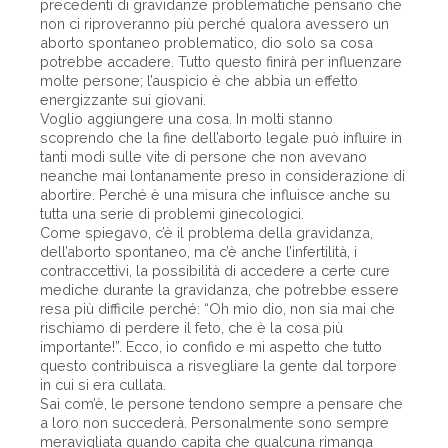
precedenti di gravidanze problematiche pensano che
non ci riproveranno più perché qualora avessero un
aborto spontaneo problematico, dio solo sa cosa
potrebbe accadere. Tutto questo finirà per influenzare
molte persone; l’auspicio è che abbia un effetto
energizzante sui giovani.
Voglio aggiungere una cosa. In molti stanno
scoprendo che la fine dell’aborto legale può influire in
tanti modi sulle vite di persone che non avevano
neanche mai lontanamente preso in considerazione di
abortire. Perché è una misura che influisce anche su
tutta una serie di problemi ginecologici.
Come spiegavo, c’è il problema della gravidanza,
dell’aborto spontaneo, ma c’è anche l’infertilità, i
contraccettivi, la possibilità di accedere a certe cure
mediche durante la gravidanza, che potrebbe essere
resa più difficile perché: “Oh mio dio, non sia mai che
rischiamo di perdere il feto, che è la cosa più
importante!”. Ecco, io confido e mi aspetto che tutto
questo contribuisca a risvegliare la gente dal torpore
in cui si era cullata.
Sai com’è, le persone tendono sempre a pensare che
a loro non succederà. Personalmente sono sempre
meravigliata quando capita che qualcuna rimanga