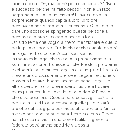
incinta e dica: “Oh, ma com’è potuto accadere?”. “Beh,
è successo perché hai fatto sesso!”. Non è un fatto
sorprendente, non è un mistero! E invece diventa
sorprendente quando capita a loro, loro che
pensavano non sarebbe mai successo. Questo può
dare uno scossone spingendo queste persone a
pensare che può succedere anche a loro…
Un altro tema che voglio almeno menzionare è quello
delle pillole abortive. Credo che anche questo diverrà
un argomento cruciale. Alcuni stati stanno
introducendo leggi che vietano la prescrizione e la
somministrazione di queste pillole. Presto il problema
esploderà. Tanto più che oggi in qualunque città si può
trovare una prostituta, anche se è illegale; ovunque si
possono trovare droghe, anche se sono illegali… e
allora perché non si dovrebbero riuscire a trovare
ovunque anche le pillole del giorno dopo? È ovvio
che sarà possibile. Questo però cosa significa? Che
per alcuni il diritto all’accesso a quelle pillole sarà
protetto dalla legge e per molte altre persone l’unico
mezzo per procurarsele sarà il mercato nero. Biden
ha fatto capire che, in quest’eventualità, il governo
federale potrà anche spedirle via posta...