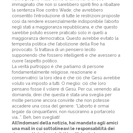
immaginato che non si sarebbero spinti fino a ribaltare
la sentenza Roe contro Wade; che avrebbero
consentito l’introduzione di tutte le restrizioni proposte
così da rendere essenzialmente indisponibile l’aborto
negli stati a maggioranza repubblicana, e che questo
sarebbe potuto essere praticato solo in quelli a
maggioranza democratica. Questo avrebbe evitato la
tempesta politica che l’abolizione della Roe ha
provocato. Si trattava di un pensiero lecito
supponendo che fossero intelligenti e che avessero a
cuore l’aspetto politico.
La verità purtroppo è che parliamo di persone
fondamentalmente religiose, reazionarie e
conservatrici: la loro idea è che ciò che Gesù avrebbe
voluto va imposto a tutti. O meglio: ciò che loro
pensano fosse il volere di Gesù. Per cui, venendo alla
domanda, direi che questa è stata una sveglia per
molte persone ancora convinte che non potesse
accadere una cosa del genere: “L’aborto è ormai
legale da cinquant’anni, non riusciranno a portarcelo
via...”. Beh, ben svegliati!
All’indomani della notizia, hai mandato agli amici
una mail in cui sottolineavi le responsabilità dei