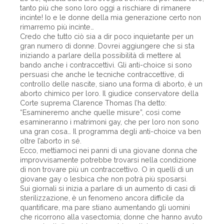
tanto più che sono loro oggi a rischiare di rimanere
incinte! Io e le donne della mia generazione certo non
rimarremo più incinte…
Credo che tutto ciò sia a dir poco inquietante per un
gran numero di donne. Dovrei aggiungere che si sta
iniziando a parlare della possibilità di mettere al
bando anche i contraccettivi. Gli anti-choice si sono
persuasi che anche le tecniche contraccettive, di
controllo delle nascite, siano una forma di aborto, è un
aborto chimico per loro. Il giudice conservatore della
Corte suprema Clarence Thomas l’ha detto:
“Esamineremo anche quelle misure”, così come
esamineranno i matrimoni gay, che per loro non sono
una gran cosa… Il programma degli anti-choice va ben
oltre l’aborto in sé.
Ecco, mettiamoci nei panni di una giovane donna che
improvvisamente potrebbe trovarsi nella condizione
di non trovare più un contraccettivo. O in quelli di un
giovane gay o lesbica che non potrà più sposarsi.
Sui giornali si inizia a parlare di un aumento di casi di
sterilizzazione, è un fenomeno ancora difficile da
quantificare, ma pare stiano aumentando gli uomini
che ricorrono alla vasectomia; donne che hanno avuto