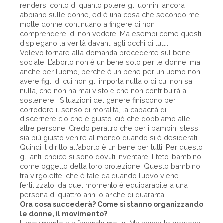
rendersi conto di quanto potere gli uomini ancora
abbiano sulle donne, ed è una cosa che secondo me
molte donne continuano a fingere di non
comprendere, di non vedere. Ma esempi come questi
dispiegano la verità davanti agli occhi di tutti.
Volevo tornare alla domanda precedente sul bene
sociale. L’aborto non è un bene solo per le donne, ma
anche per l’uomo, perché è un bene per un uomo non
avere figli di cui non gli importa nulla o di cui non sa
nulla, che non ha mai visto e che non contribuirà a
sostenere… Situazioni del genere finiscono per
corrodere il senso di moralità, la capacità di
discernere ciò che è giusto, ciò che dobbiamo alle
altre persone. Credo peraltro che per i bambini stessi
sia più giusto venire al mondo quando si è desiderati.
Quindi il diritto all’aborto è un bene per tutti. Per questo
gli anti-choice si sono dovuti inventare il feto-bambino,
come oggetto della loro protezione. Questo bambino,
tra virgolette, che è tale da quando l’uovo viene
fertilizzato: da quel momento è equiparabile a una
persona di quattro anni o anche di quaranta!
Ora cosa succederà? Come si stanno organizzando
le donne, il movimento?
Il movimento sta facendo molto. Ma anche le persone