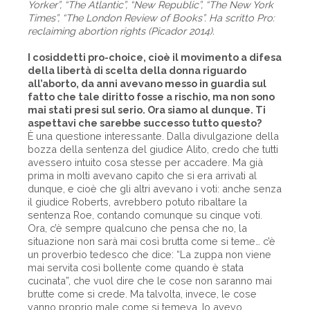
Yorker”, “The Atlantic”, “New Republic”, “The New York
Times”, “The London Review of Books”. Ha scritto Pro:
reclaiming abortion rights (Picador 2014).
I cosiddetti pro-choice, cioè il movimento a difesa
della libertà di scelta della donna riguardo
all’aborto, da anni avevano messo in guardia sul
fatto che tale diritto fosse a rischio, ma non sono
mai stati presi sul serio. Ora siamo al dunque. Ti
aspettavi che sarebbe successo tutto questo?
È una questione interessante. Dalla divulgazione della
bozza della sentenza del giudice Alito, credo che tutti
avessero intuito cosa stesse per accadere. Ma già
prima in molti avevano capito che si era arrivati al
dunque, e cioè che gli altri avevano i voti: anche senza
il giudice Roberts, avrebbero potuto ribaltare la
sentenza Roe, contando comunque su cinque voti.
Ora, c’è sempre qualcuno che pensa che no, la
situazione non sarà mai così brutta come si teme… c’è
un proverbio tedesco che dice: “La zuppa non viene
mai servita così bollente come quando è stata
cucinata”, che vuol dire che le cose non saranno mai
brutte come si crede. Ma talvolta, invece, le cose
vanno proprio male come si temeva. Io avevo