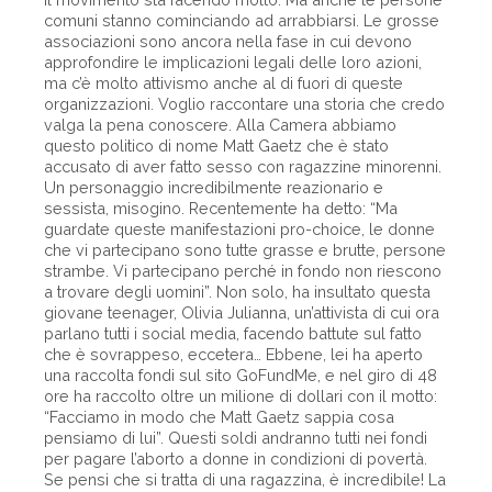
comuni stanno cominciando ad arrabbiarsi. Le grosse
associazioni sono ancora nella fase in cui devono
approfondire le implicazioni legali delle loro azioni,
ma c’è molto attivismo anche al di fuori di queste
organizzazioni. Voglio raccontare una storia che credo
valga la pena conoscere. Alla Camera abbiamo
questo politico di nome Matt Gaetz che è stato
accusato di aver fatto sesso con ragazzine minorenni.
Un personaggio incredibilmente reazionario e
sessista, misogino. Recentemente ha detto: “Ma
guardate queste manifestazioni pro-choice, le donne
che vi partecipano sono tutte grasse e brutte, persone
strambe. Vi partecipano perché in fondo non riescono
a trovare degli uomini”. Non solo, ha insultato questa
giovane teenager, Olivia Julianna, un’attivista di cui ora
parlano tutti i social media, facendo battute sul fatto
che è sovrappeso, eccetera… Ebbene, lei ha aperto
una raccolta fondi sul sito GoFundMe, e nel giro di 48
ore ha raccolto oltre un milione di dollari con il motto:
“Facciamo in modo che Matt Gaetz sappia cosa
pensiamo di lui”. Questi soldi andranno tutti nei fondi
per pagare l’aborto a donne in condizioni di povertà.
Se pensi che si tratta di una ragazzina, è incredibile! La