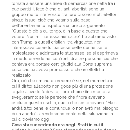
tornata a essere una linea di demarcazione netta tra i
due partiti. Il fatto è che gli anti-abortisti sono un
gruppo molto infervorato; tra loro ci sono molti elettori
single-issue, cioè che votano sulla base
dell’orientamento rispetto a un unico argomento:
“Questo è ciò a cui tengo, è in base a questo che
voterò. Non mi interessa nient’altro”. Lo abbiamo visto
con Trump; a questi cristiani, tra virgolette, non
interessava come lui parlasse delle donne, se le
molestasse o addirittura le stuprasse, se si esprimeva
in modo orrendo nei confronti di altre persone; ciò che
contava era portare certi giudici alla Corte suprema,
cosa che lui aveva promesso e che in effetti ha
realizzato.
Ora, ciò che rimane da vedere è se, nel momento in
cui il diritto all’aborto non gode più di una protezione
legale a livello federale, i pro-choice finalmente si
sveglieranno; se le persone che finora avevano
escluso questo rischio, quelli che sostenevano: “Ma sì,
andrà tutto bene, e comunque io non avrò mai bisogno
di un aborto” si renderanno conto della situazione in
cui ci troviamo oggi.
Cosa sta succedendo ora negli Stati in cui il