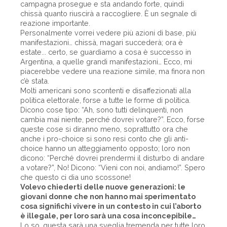
campagna prosegue e sta andando forte, quindi
chissà quanto riuscirà a raccogliere. È un segnale di
reazione importante.
Personalmente vorrei vedere più azioni di base, più
manifestazioni… chissà, magari succederà; ora è
estate... certo, se guardiamo a cosa è successo in
Argentina, a quelle grandi manifestazioni… Ecco, mi
piacerebbe vedere una reazione simile, ma finora non
c’è stata.
Molti americani sono scontenti e disaffezionati alla
politica elettorale, forse a tutte le forme di politica.
Dicono cose tipo: “Ah, sono tutti delinquenti, non
cambia mai niente, perché dovrei votare?”. Ecco, forse
queste cose si diranno meno, soprattutto ora che
anche i pro-choice si sono resi conto che gli anti-
choice hanno un atteggiamento opposto; loro non
dicono: “Perché dovrei prendermi il disturbo di andare
a votare?”, No! Dicono: “Vieni con noi, andiamo!”. Spero
che questo ci dia uno scossone!
Volevo chiederti delle nuove generazioni: le
giovani donne che non hanno mai sperimentato
cosa significhi vivere in un contesto in cui l’aborto
è illegale, per loro sarà una cosa inconcepibile…
Lo so, questa sarà una sveglia tremenda per tutte loro,