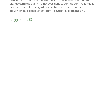
Ogni problema sociale, per quanto limitato, presenta ormai una
grande complessità. Innumerevoli sono le connessioni fra famiglia,
quartiere, scuola e luogo di lavoro; fra paesi e culture di
provenienza, spesso lontanissimi, e luoghi di residenza; f...
Leggi di più