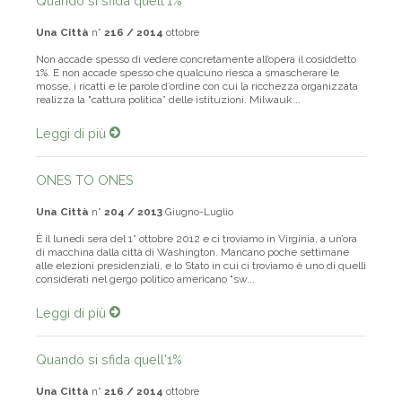
Quando si sfida quell'1%
Una Città
n°
216 / 2014
ottobre
Non accade spesso di vedere concretamente all’opera il cosiddetto
1%. E non accade spesso che qualcuno riesca a smascherare le
mosse, i ricatti e le parole d’ordine con cui la ricchezza organizzata
realizza la "cattura politica” delle istituzioni. Milwauk...
Leggi di più
ONES TO ONES
Una Città
n°
204 / 2013
Giugno-Luglio
È il lunedì sera del 1° ottobre 2012 e ci troviamo in Virginia, a un’ora
di macchina dalla città di Washington. Mancano poche settimane
alle elezioni presidenziali, e lo Stato in cui ci troviamo è uno di quelli
considerati nel gergo politico americano "sw...
Leggi di più
Quando si sfida quell'1%
Una Città
n°
216 / 2014
ottobre