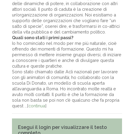
delle dinamiche di potere, in collaborazione con altri
attori sociali. Il punto di caduta è la creazione di
un’organizzazione di organizzazioni. Noi esistiamo a
supporto delle organizzazioni che vogliano fare “un
salto di specie”, oserei dire, e trasformarsi in co-attrici
della vita pubblica e del cambiamento politico.
Quali sono stati i primi passi?
Io ho cominciato nel modo per me più naturale, cioè
offrendo dei momenti di formazione. Questo mi ha
permesso di mettere insieme gruppi diversi, di iniziare
a conoscere i quartieri e anche di divulgare questa
cultura e queste pratiche.
Sono stato chiamato dalle Acli nazionali per lavorare
con gli animatori di comunità; ho collaborato con la
scuola Di Donato, un modello di scuola aperta
all’avanguardia a Roma. Ho incontrato molte realtà e
avuto molti contatti. Il punto è che la formazione da
sola non basta se poi non c’è qualcuno che fa propria
quest ...[
continua
]
Esegui il login per visualizzare il testo
completo.