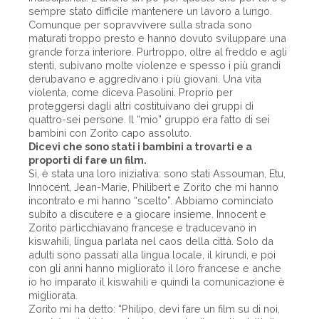
sempre stato difficile mantenere un lavoro a lungo.
Comunque per sopravvivere sulla strada sono
maturati troppo presto e hanno dovuto sviluppare una
grande forza interiore. Purtroppo, oltre al freddo e agli
stenti, subivano molte violenze e spesso i più grandi
derubavano e aggredivano i più giovani. Una vita
violenta, come diceva Pasolini. Proprio per
proteggersi dagli altri costituivano dei gruppi di
quattro-sei persone. Il “mio” gruppo era fatto di sei
bambini con Zorito capo assoluto.
Dicevi che sono stati i bambini a trovarti e a
proporti di fare un film.
Sì, è stata una loro iniziativa: sono stati Assouman, Etu,
Innocent, Jean-Marie, Philibert e Zorito che mi hanno
incontrato e mi hanno “scelto”. Abbiamo cominciato
subito a discutere e a giocare insieme. Innocent e
Zorito parlicchiavano francese e traducevano in
kiswahili, lingua parlata nel caos della città. Solo da
adulti sono passati alla lingua locale, il kirundi, e poi
con gli anni hanno migliorato il loro francese e anche
io ho imparato il kiswahili e quindi la comunicazione è
migliorata.
Zorito mi ha detto: “Philipo, devi fare un film su di noi,