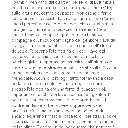
I bambini venivano dai quartieri periferici di Bujumbura,
eccetto uno, originario della campagna vicino a Gitega,
sulle alture nel centro del paese. Non erano orfani e
non erano stati cacciati da casa dai genitori. Se n’erano
andati perché a casa loro non c’era cibo a sufficienza, i
loro genitori non erano capaci di mantenerli. C’era
anche il caso di coppie separate, in cui la nuova
compagna o il nuovo compagno del genitore dava da
mangiare ai propri bambini e non a quelli dell’altro o
dell’altra. Facevano l’elemosina e piccoli lavoretti
(vendevano arachidi, controllavano le macchine
parcheggiate, trasportavano carichi) sia all’interno del
mercato che nelle strade del centro della città. A volte
erano i genitori che li spingevano ad andare a
mendicare. Alcuni di loro ogni tanto tornavano a casa
portando un po’ di soldi. Erano simpatici, e quindi
spesso l’elemosina era una fonte di guadagno più
importante di quella dei lavori saltuari dei genitori. Ma
poi magari succedeva che il padre prendesse tutti
soldi e andasse al bar a bere, oppure venivano
picchiati… Così, piano piano, avevano smesso di
andarci ed erano rimasti a “casa loro”, per strada, dove
si sentivano più liberi, anche perché erano pure un po’
indisciplinati. È anche un po’ per questo che per loro è