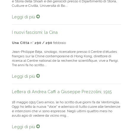
e Storia della Shoah e dei genocidi presso il Dipartimento di Storia,
Culture e Civiltà, Università di Bo...
Leggi di più
I nuovi fascismi: la Cina
Una Città
n°
290 / 290
febbraio
Jean-Philippe Béja, sinologo, ricercatore presso il Centre d’études
français sur la Chine contemporaine di Hong Kong, direttore di
ricerca al Centre national de la recherche scientifique, vive a Parigi.
Tre anni fa ho scritto...
Leggi di più
Lettera di Andrea Caffi a Giuseppe Prezzolini, 1915
18 maggio 1915 Caro amico, le ho scritto due giorni fa da Ventimiglia.
Oggi ho letto la nuova “Voce” e aderisco di tutto cuore alle tendenze
e intenzioni che vi sono espresse. Negli ultimi quattro mesi ho
avuto agio di vedere da vicino mig...
Leggi di più