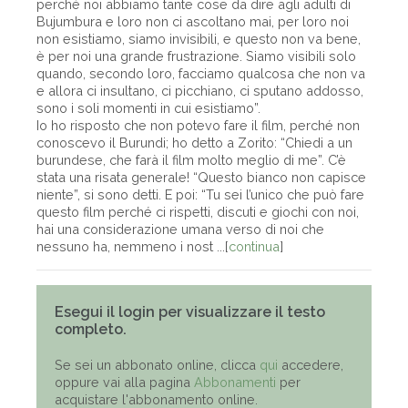
perché noi abbiamo tante cose da dire agli adulti di
Bujumbura e loro non ci ascoltano mai, per loro noi
non esistiamo, siamo invisibili, e questo non va bene,
è per noi una grande frustrazione. Siamo visibili solo
quando, secondo loro, facciamo qualcosa che non va
e allora ci insultano, ci picchiano, ci sputano addosso,
sono i soli momenti in cui esistiamo”.
Io ho risposto che non potevo fare il film, perché non
conoscevo il Burundi; ho detto a Zorito: “Chiedi a un
burundese, che farà il film molto meglio di me”. C’è
stata una risata generale! “Questo bianco non capisce
niente”, si sono detti. E poi: “Tu sei l’unico che può fare
questo film perché ci rispetti, discuti e giochi con noi,
hai una considerazione umana verso di noi che
nessuno ha, nemmeno i nost ...[
continua
]
Esegui il login per visualizzare il testo
completo.
Se sei un abbonato online, clicca
qui
accedere,
oppure vai alla pagina
Abbonamenti
per
acquistare l'abbonamento online.