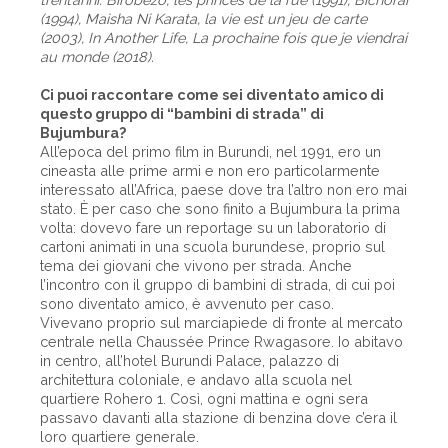
(1994), Maisha Ni Karata, la vie est un jeu de carte
(2003), In Another Life, La prochaine fois que je viendrai
au monde (2018).
Ci puoi raccontare come sei diventato amico di
questo gruppo di “bambini di strada” di
Bujumbura?
All’epoca del primo film in Burundi, nel 1991, ero un
cineasta alle prime armi e non ero particolarmente
interessato all’Africa, paese dove tra l’altro non ero mai
stato. È per caso che sono finito a Bujumbura la prima
volta: dovevo fare un reportage su un laboratorio di
cartoni animati in una scuola burundese, proprio sul
tema dei giovani che vivono per strada. Anche
l’incontro con il gruppo di bambini di strada, di cui poi
sono diventato amico, è avvenuto per caso.
Vivevano proprio sul marciapiede di fronte al mercato
centrale nella Chaussée Prince Rwagasore. Io abitavo
in centro, all’hotel Burundi Palace, palazzo di
architettura coloniale, e andavo alla scuola nel
quartiere Rohero 1. Così, ogni mattina e ogni sera
passavo davanti alla stazione di benzina dove c’era il
loro quartiere generale.