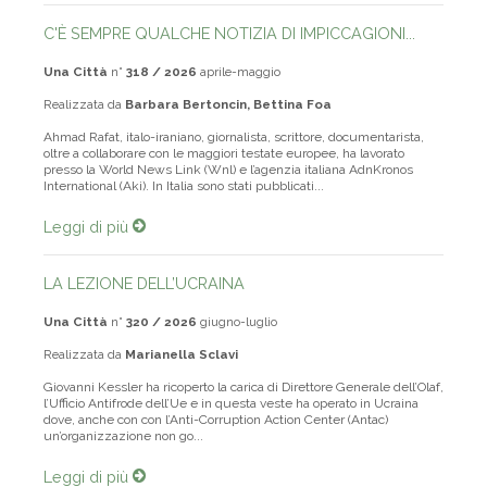
C'È SEMPRE QUALCHE NOTIZIA DI IMPICCAGIONI...
Una Città
n°
318 / 2026
aprile-maggio
Realizzata da
Barbara Bertoncin, Bettina Foa
Ahmad Rafat, italo-iraniano, giornalista, scrittore, documentarista,
oltre a collaborare con le maggiori testate europee, ha lavorato
presso la World News Link (Wnl) e l’agenzia italiana AdnKronos
International (Aki). In Italia sono stati pubblicati...
Leggi di più
LA LEZIONE DELL’UCRAINA
Una Città
n°
320 / 2026
giugno-luglio
Realizzata da
Marianella Sclavi
Giovanni Kessler ha ricoperto la carica di Direttore Generale dell’Olaf,
l’Ufficio Antifrode dell’Ue e in questa veste ha operato in Ucraina
dove, anche con con l’Anti-Corruption Action Center (Antac)
un’organizzazione non go...
Leggi di più