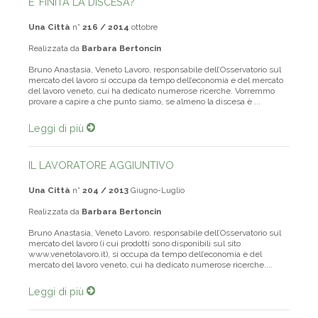
E' FINITA LA DISCESA?
Una Città
n°
216 / 2014
ottobre
Realizzata da
Barbara Bertoncin
Bruno Anastasia, Veneto Lavoro, responsabile dell’Osservatorio sul
mercato del lavoro si occupa da tempo dell’economia e del mercato
del lavoro veneto, cui ha dedicato numerose ricerche. Vorremmo
provare a capire a che punto siamo, se almeno la discesa è ...
Leggi di più
IL LAVORATORE AGGIUNTIVO
Una Città
n°
204 / 2013
Giugno-Luglio
Realizzata da
Barbara Bertoncin
­­­­­Bruno Anastasia, Veneto Lavoro, responsabile dell’Osservatorio sul
mercato del lavoro (i cui prodotti sono disponibili sul sito
www.venetolavoro.it), si occupa da tempo dell’economia e del
mercato del lavoro veneto, cui ha dedicato numerose ricerche....
Leggi di più