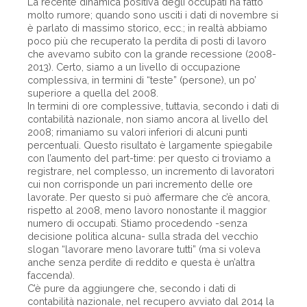
La recente dinamica positiva degli occupati ha fatto
molto rumore; quando sono usciti i dati di novembre si
è parlato di massimo storico, ecc.; in realtà abbiamo
poco più che recuperato la perdita di posti di lavoro
che avevamo subìto con la grande recessione (2008-
2013). Certo, siamo a un livello di occupazione
complessiva, in termini di “teste” (persone), un po’
superiore a quella del 2008.
In termini di ore complessive, tuttavia, secondo i dati di
contabilità nazionale, non siamo ancora al livello del
2008; rimaniamo su valori inferiori di alcuni punti
percentuali. Questo risultato è largamente spiegabile
con l’aumento del part-time: per questo ci troviamo a
registrare, nel complesso, un incremento di lavoratori
cui non corrisponde un pari incremento delle ore
lavorate. Per questo si può affermare che c’è ancora,
rispetto al 2008, meno lavoro nonostante il maggior
numero di occupati. Stiamo procedendo -senza
decisione politica alcuna- sulla strada del vecchio
slogan “lavorare meno lavorare tutti” (ma si voleva
anche senza perdite di reddito e questa è un’altra
faccenda).
C’è pure da aggiungere che, secondo i dati di
contabilità nazionale, nel recupero avviato dal 2014 la