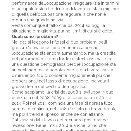
performance dell’occupazione irregolare (sia in termini
di occupati-teste che di unità di lavoro) è stata migliore
di quella dell’occupazione regolare, il che non è
proprio una grande notizia.
Resta comunque il fatto che dal 2014 ad oggi la
situazione è migliorata, pur nei limiti di cui si è detto.
Quali sono i problemi?
Nei dati si leggono i riflessi di due problemi belli
grossi: c’è una questione economica perché
l’occupazione sta ancora aumentando, ma la crescita
del pil (prodotto interno lordo) è stentatissima; e c’è
una questione demografica perché l’occupazione sta
aumentando ma la popolazione in età lavorativa sta
diminuendo. Ciò ci consente miglioramenti più che
proporzionali nel tasso di occupazione, ma vela il
grosso tema del declino demografico.
Come sappiamo, la crisi del 2008 si sviluppa in due
onde, una nel 2008-2009 e la seconda tra il 2011 e il
2013. Poi nel 2014 comincia una fase di ripresa tutto
sommato continua; nel 2018 c’è stato un breve break,
ma poi il trend è ripreso, anche se con affanno.
Dal 2014 si data l’avvio del recupero post grande
recessione. Bene, ma il 2014 è anche l’anno che
segna la fine della crescita della popolazione italiana