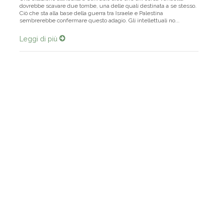
Una citazione attribuita a Confucio dice che chi cerca vendetta
dovrebbe scavare due tombe, una delle quali destinata a se stesso.
Ciò che sta alla base della guerra tra Israele e Palestina
sembrerebbe confermare questo adagio. Gli intellettuali no...
Leggi di più