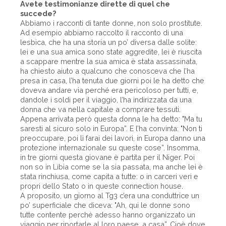
Avete testimonianze dirette di quel che
succede?
Abbiamo i racconti di tante donne, non solo prostitute.
Ad esempio abbiamo raccolto il racconto di una
lesbica, che ha una storia un po’ diversa dalle solite:
lei e una sua amica sono state aggredite, lei è riuscita
a scappare mentre la sua amica è stata assassinata,
ha chiesto aiuto a qualcuno che conosceva che l’ha
presa in casa, l’ha tenuta due giorni poi le ha detto che
doveva andare via perché era pericoloso per tutti, e,
dandole i soldi per il viaggio, l’ha indirizzata da una
donna che va nella capitale a comprare tessuti.
Appena arrivata però questa donna le ha detto: "Ma tu
saresti al sicuro solo in Europa”. E l’ha convinta: "Non ti
preoccupare, poi lì farai dei lavori, in Europa danno una
protezione internazionale su queste cose”. Insomma,
in tre giorni questa giovane è partita per il Niger. Poi
non so in Libia come se la sia passata, ma anche lei è
stata rinchiusa, come capita a tutte: o in carceri veri e
propri dello Stato o in queste connection house.
A proposito, un giorno al Tg3 c’era una conduttrice un
po’ superficiale che diceva: "Ah, qui le donne sono
tutte contente perché adesso hanno organizzato un
viaggio per riportarle al loro paese, a casa”. Cioè dove