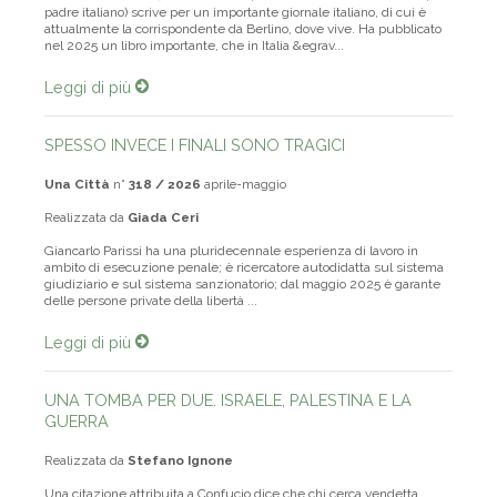
Tonia Mastrobuoni (madre tedesca, con ascendenze antinaziste,
padre italiano) scrive per un importante giornale italiano, di cui è
attualmente la corrispondente da Berlino, dove vive. Ha pubblicato
nel 2025 un libro importante, che in Italia &egrav...
Leggi di più
SPESSO INVECE I FINALI SONO TRAGICI
Una Città
n°
318 / 2026
aprile-maggio
Realizzata da
Giada Ceri
Giancarlo Parissi ha una pluridecennale esperienza di lavoro in
ambito di esecuzione penale; è ricercatore autodidatta sul sistema
giudiziario e sul sistema sanzionatorio; dal maggio 2025 è garante
delle persone private della libertà ...
Leggi di più
UNA TOMBA PER DUE. ISRAELE, PALESTINA E LA
GUERRA
Realizzata da
Stefano Ignone