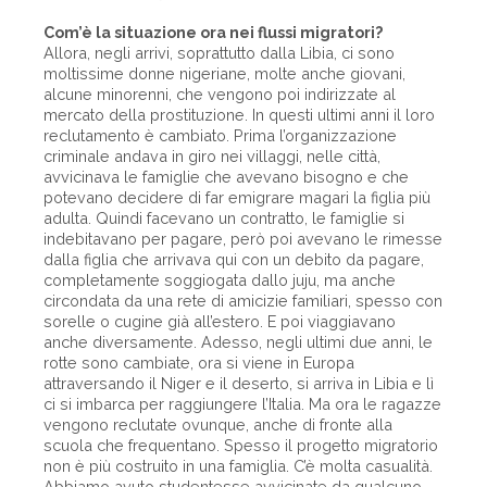
Com’è la situazione ora nei flussi migratori?
Allora, negli arrivi, soprattutto dalla Libia, ci sono
moltissime donne nigeriane, molte anche giovani,
alcune minorenni, che vengono poi indirizzate al
mercato della prostituzione. In questi ultimi anni il loro
reclutamento è cambiato. Prima l’organizzazione
criminale andava in giro nei villaggi, nelle città,
avvicinava le famiglie che avevano bisogno e che
potevano decidere di far emigrare magari la figlia più
adulta. Quindi facevano un contratto, le famiglie si
indebitavano per pagare, però poi avevano le rimesse
dalla figlia che arrivava qui con un debito da pagare,
completamente soggiogata dallo juju, ma anche
circondata da una rete di amicizie familiari, spesso con
sorelle o cugine già all’estero. E poi viaggiavano
anche diversamente. Adesso, negli ultimi due anni, le
rotte sono cambiate, ora si viene in Europa
attraversando il Niger e il deserto, si arriva in Libia e lì
ci si imbarca per raggiungere l’Italia. Ma ora le ragazze
vengono reclutate ovunque, anche di fronte alla
scuola che frequentano. Spesso il progetto migratorio
non è più costruito in una famiglia. C’è molta casualità.
Abbiamo avuto studentesse avvicinate da qualcuno