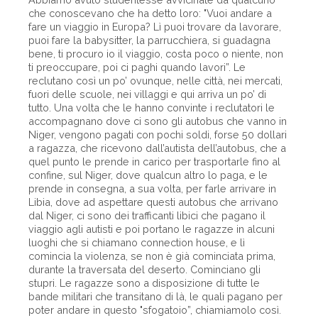
che conoscevano che ha detto loro: "Vuoi andare a
fare un viaggio in Europa? Lì puoi trovare da lavorare,
puoi fare la babysitter, la parrucchiera, si guadagna
bene, ti procuro io il viaggio, costa poco o niente, non
ti preoccupare, poi ci paghi quando lavori”. Le
reclutano così un po’ ovunque, nelle città, nei mercati,
fuori delle scuole, nei villaggi e qui arriva un po’ di
tutto. Una volta che le hanno convinte i reclutatori le
accompagnano dove ci sono gli autobus che vanno in
Niger, vengono pagati con pochi soldi, forse 50 dollari
a ragazza, che ricevono dall’autista dell’autobus, che a
quel punto le prende in carico per trasportarle fino al
confine, sul Niger, dove qualcun altro lo paga, e le
prende in consegna, a sua volta, per farle arrivare in
Libia, dove ad aspettare questi autobus che arrivano
dal Niger, ci sono dei trafficanti libici che pagano il
viaggio agli autisti e poi portano le ragazze in alcuni
luoghi che si chiamano connection house, e lì
comincia la violenza, se non è già cominciata prima,
durante la traversata del deserto. Cominciano gli
stupri. Le ragazze sono a disposizione di tutte le
bande militari che transitano di là, le quali pagano per
poter andare in questo "sfogatoio”, chiamiamolo così.