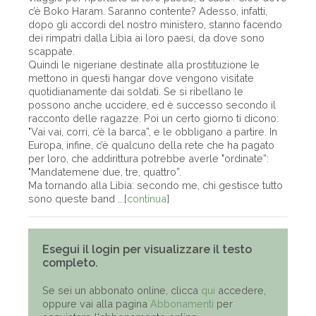
c’è Boko Haram. Saranno contente? Adesso, infatti,
dopo gli accordi del nostro ministero, stanno facendo
dei rimpatri dalla Libia ai loro paesi, da dove sono
scappate.
Quindi le nigeriane destinate alla prostituzione le
mettono in questi hangar dove vengono visitate
quotidianamente dai soldati. Se si ribellano le
possono anche uccidere, ed è successo secondo il
racconto delle ragazze. Poi un certo giorno ti dicono:
"Vai vai, corri, c’è la barca”, e le obbligano a partire. In
Europa, infine, c’è qualcuno della rete che ha pagato
per loro, che addirittura potrebbe averle "ordinate”:
"Mandatemene due, tre, quattro”.
Ma tornando alla Libia: secondo me, chi gestisce tutto
sono queste band ...[
continua
]
Esegui il login per visualizzare il testo
completo.
Se sei un abbonato online, clicca
qui
accedere,
oppure vai alla pagina
Abbonamenti
per