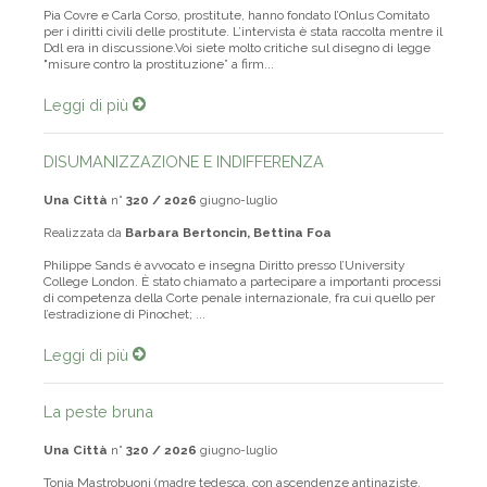
Pia Covre e Carla Corso, prostitute, hanno fondato l’Onlus Comitato
per i diritti civili delle prostitute. L’intervista è stata raccolta mentre il
Ddl era in discussione.Voi siete molto critiche sul disegno di legge
"misure contro la prostituzione” a firm...
Leggi di più
DISUMANIZZAZIONE E INDIFFERENZA
Una Città
n°
320 / 2026
giugno-luglio
Realizzata da
Barbara Bertoncin, Bettina Foa
Philippe Sands è avvocato e insegna Diritto presso l’University
College London. È stato chiamato a partecipare a importanti processi
di competenza della Corte penale internazionale, fra cui quello per
l’estradizione di Pinochet; ...
Leggi di più
La peste bruna
Una Città
n°
320 / 2026
giugno-luglio