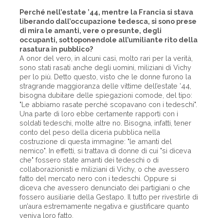
Perché nell’estate ’44, mentre la Francia si stava
liberando dall’occupazione tedesca, si sono prese
di mira le amanti, vere o presunte, degli
occupanti, sottoponendole all’umiliante rito della
rasatura in pubblico?
A onor del vero, in alcuni casi, molto rari per la verità,
sono stati rasati anche degli uomini, miliziani di Vichy
per lo più. Detto questo, visto che le donne furono la
stragrande maggioranza delle vittime dell’estate ’44,
bisogna dubitare delle spiegazioni comode, del tipo:
"Le abbiamo rasate perché scopavano con i tedeschi".
Una parte di loro ebbe certamente rapporti con i
soldati tedeschi, molte altre no. Bisogna, infatti, tener
conto del peso della diceria pubblica nella
costruzione di questa immagine: "le amanti del
nemico". In effetti, si trattava di donne di cui "si diceva
che" fossero state amanti dei tedeschi o di
collaborazionisti e miliziani di Vichy, o che avessero
fatto del mercato nero con i tedeschi. Oppure si
diceva che avessero denunciato dei partigiani o che
fossero ausiliarie della Gestapo. Il tutto per rivestirle di
un’aura estremamente negativa e giustificare quanto
veniva loro fatto.