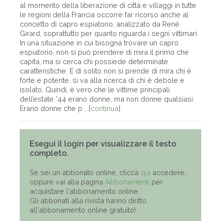
al momento della liberazione di città e villaggi in tutte
le regioni della Francia occorre far ricorso anche al
concetto di capro espiatorio, analizzato da René
Girard, soprattutto per quanto riguarda i segni vittimari.
In una situazione in cui bisogna trovare un capro
espiatorio, non si può prendere di mira il primo che
capita, ma si cerca chi possiede determinate
caratteristiche. E di solito non si prende di mira chi è
forte e potente, si va alla ricerca di chi è debole e
isolato. Quindi, è vero che le vittime principali
dell’estate ’44 erano donne, ma non donne qualsiasi.
Erano donne che p ...[
continua
]
Esegui il login per visualizzare il testo
completo.
Se sei un abbonato online, clicca
qui
accedere,
oppure vai alla pagina
Abbonamenti
per
acquistare l'abbonamento online.
Gli abbonati alla rivista hanno diritto
all'abbonamento online gratuito!