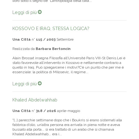
libro sotto il segno de "L’antropologia della cata...
Leggi di più
KOSSOVO E IRAQ, STESSA LOGICA?
Una Città
n°
115 / 2003
Settembre
Realizzata da
Barbara Bertoncin
Alain Brossat insegna Filosofia all’Université Paris VIII-St Denis.Lei è
stato favorevole all’intervento in Kossovo e nettamente contrario a
quello in Iraq. Può spiegarcene i motivi?C’è un punto che per me è
essenziale: la politica di Milosevic, il regime...
Leggi di più
Khaled Abdelwahhab
Una Città
n°
318 / 2026
aprile-maggio
"[…] parecchie settimane dopo che i Boukris si erano sistemati alla
fabbrica d’olio, un’altra persona era arrivata in piena notte e aveva
bussato alla porta... si era trattato di un arabo che si chiamava
Khaled Abdelwahhab... era i...