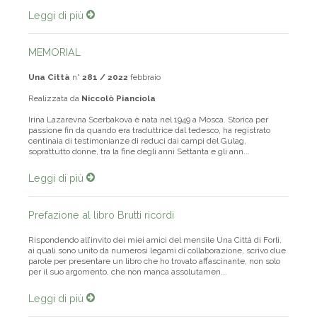
Leggi di più
MEMORIAL
Una Città
n°
281 / 2022
febbraio
Realizzata da
Niccolò Pianciola
Irina Lazarevna Scerbakova è nata nel 1949 a Mosca. Storica per
passione fin da quando era traduttrice dal tedesco, ha registrato
centinaia di testimonianze di reduci dai campi del Gulag,
soprattutto donne, tra la fine degli anni Settanta e gli ann...
Leggi di più
Prefazione al libro Brutti ricordi
Rispondendo all’invito dei miei amici del mensile Una Città di Forlì,
ai quali sono unito da numerosi legami di collaborazione, scrivo due
parole per presentare un libro che ho trovato affascinante, non solo
per il suo argomento, che non manca assolutamen...
Leggi di più