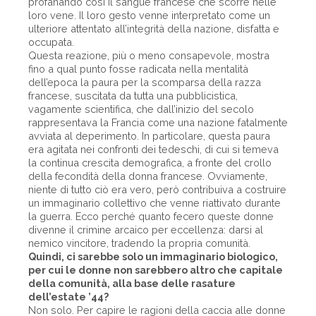
profanando così il sangue francese che scorre nelle
loro vene. Il loro gesto venne interpretato come un
ulteriore attentato all’integrità della nazione, disfatta e
occupata.
Questa reazione, più o meno consapevole, mostra
fino a qual punto fosse radicata nella mentalità
dell’epoca la paura per la scomparsa della razza
francese, suscitata da tutta una pubblicistica,
vagamente scientifica, che dall’inizio del secolo
rappresentava la Francia come una nazione fatalmente
avviata al deperimento. In particolare, questa paura
era agitata nei confronti dei tedeschi, di cui si temeva
la continua crescita demografica, a fronte del crollo
della fecondità della donna francese. Ovviamente,
niente di tutto ciò era vero, però contribuiva a costruire
un immaginario collettivo che venne riattivato durante
la guerra. Ecco perché quanto fecero queste donne
divenne il crimine arcaico per eccellenza: darsi al
nemico vincitore, tradendo la propria comunità.
Quindi, ci sarebbe solo un immaginario biologico,
per cui le donne non sarebbero altro che capitale
della comunità, alla base delle rasature
dell’estate ’44?
Non solo. Per capire le ragioni della caccia alle donne