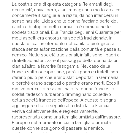
La costruzione di questa categoria, "le amanti degli
occupanti", rinvia, però, a un immaginario molto arcaico
concernente il sangue e la razza, da non intendersi in
senso nazista. L’idea che le donne facciano parte del
capitale biologico della comunità è comune nelle
società tradizionali. E la Francia degli anni Quaranta per
molti aspetti era ancora una società tradizionale. In
questa ottica, un elemento del capitale biologico si
stacca senza autorizzazione dalla comunità e passa al
nemico. Nelle società tradizionali, infatti, sono i padri o
i fratelli ad autorizzare il passaggio della donna da un
clan all’altro, a favorire l’esogamia. Nel caso della
Francia sotto occupazione, però, i padri e i fratelli non
c’erano più o perché erano stati deportati in Germania
o perché erano scappati o perché erano morti. Ecco il
motivo per cui le relazioni nate fra donne francesi e
soldati tedeschi turbarono l’immaginario collettivo
della società francese dell’epoca. A questo bisogna
aggiungere che, in seguito alla disfatta, la Francia
veniva collettivamente, e regressivamente,
rappresentata come una famiglia umiliata dall’invasore.
E proprio nel momento in cui la famiglia è umiliata
queste donne scelgono di passare al nemico,