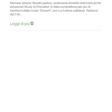
Michael Walzer, filosofo politico, professore emerito dell’Institute for
Advanced Study di Princeton, è stato condirettore per più di
trent’anni della rivista “Dissent”, con cui tuttora collabora. Partiamo
dal 7 ot...
Leggi di più