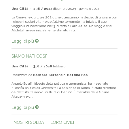
La Caravane du Livre 2023
Una Città
n°
298 / 2023
dicembre 2023 - gennaio 2024
La Caravane du Livre 2023, che quest’anno ha deciso di lavorare con
i giovani scolari vittime dell’ultimo terremoto, ha iniziato il suo
viaggio il 21 novembre 2023, diretta a Lalla Aziza, un viaggio che
Abdellah aveva inizialmente stimato in u...
Leggi di più
SIAMO NATI COSI'
Una Città
n°
316 / 2026
febbraio
Realizzata da
Barbara Bertoncin, Bettina Foa
Angelo Bolaffi, filosofo della politica e germanista, ha insegnato
Filosofia politica all’Università La Sapienza di Roma. È stato direttore
dell’Istituto italiano di cultura di Berlino. È membro della Grüne
Akademie d...
Leggi di più
I NOSTRI SOLDATI I LORO CIVILI