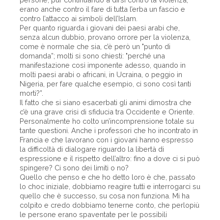
erano anche contro il fare di tutta l’erba un fascio e
contro l’attacco ai simboli dell’Islam.
Per quanto riguarda i giovani dei paesi arabi che,
senza alcun dubbio, provano orrore per la violenza,
come è normale che sia, c’è però un "punto di
domanda”; molti si sono chiesti: "perché una
manifestazione così imponente adesso, quando in
molti paesi arabi o africani, in Ucraina, o peggio in
Nigeria, per fare qualche esempio, ci sono così tanti
morti?”.
Il fatto che si siano esacerbati gli animi dimostra che
c’è una grave crisi di sfiducia tra Occidente e Oriente.
Personalmente ho colto un’incomprensione totale su
tante questioni. Anche i professori che ho incontrato in
Francia e che lavorano con i giovani hanno espresso
la difficoltà di dialogare riguardo la libertà di
espressione e il rispetto dell’altro: fino a dove ci si può
spingere? Ci sono dei limiti o no?
Quello che penso e che ho detto loro è che, passato
lo choc iniziale, dobbiamo reagire tutti e interrogarci su
quello che è successo, su cosa non funziona. Mi ha
colpito e credo dobbiamo tenerne conto, che perlopiù
le persone erano spaventate per le possibili