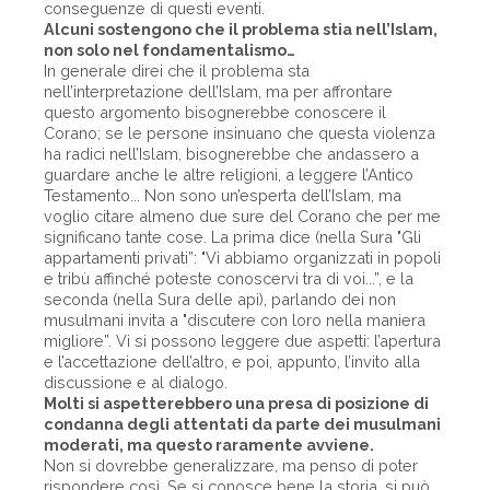
conseguenze di questi eventi.
Alcuni sostengono che il problema stia nell’Islam,
non solo nel fondamentalismo…
In generale direi che il problema sta
nell’interpretazione dell’Islam, ma per affrontare
questo argomento bisognerebbe conoscere il
Corano; se le persone insinuano che questa violenza
ha radici nell’Islam, bisognerebbe che andassero a
guardare anche le altre religioni, a leggere l’Antico
Testamento... Non sono un’esperta dell’Islam, ma
voglio citare almeno due sure del Corano che per me
significano tante cose. La prima dice (nella Sura "Gli
appartamenti privati”: "Vi abbiamo organizzati in popoli
e tribù affinché poteste conoscervi tra di voi...”, e la
seconda (nella Sura delle api), parlando dei non
musulmani invita a "discutere con loro nella maniera
migliore”. Vi si possono leggere due aspetti: l’apertura
e l’accettazione dell’altro, e poi, appunto, l’invito alla
discussione e al dialogo.
Molti si aspetterebbero una presa di posizione di
condanna degli attentati da parte dei musulmani
moderati, ma questo raramente avviene.
Non si dovrebbe generalizzare, ma penso di poter
rispondere così. Se si conosce bene la storia, si può