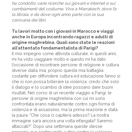
ha condotto varie ricerche sui giovani e internet e sui
cambiamenti del costume. Vive a Marrakech, dove fa
la libraia, e da dove ogni anno parte con la sua
carovana dei libri.
Tu lavori molto con i giovani in Marocco e viaggi
anche in Europa incontrando ragazzi e adulti di
origine maghrebina. Quali sono state le reazioni
all’attentato fondamentalista di Parigi?
Il mio impegno come attivista culturale, in questi anni,
mi ha visto viaggiare molto e questo mi ha dato
l’occasione di incontrare persone di religione e cultura
diverse dalla mia; proprio questa mia battaglia
costante per diffondere cultura ed educazione fanno sì
che io non possa tollerare la violenza: credo che solo
il dialogo e lo scambio di idee possano dare buoni
risultati. Nel corso di un recente viaggio a Parigi, le
persone di origine maghrebina con cui mi sono
confrontata erano naturalmente contro ogni forma di
violenza e di assassinio, ma la prima reazione è stata
la paura: "Che cosa ci capiterà adesso? La nostra
immagine sarà ancora una volta infangata? Saremo
attaccati?”. Dopo una settimana queste stesse
persone, pur continuando a dirsi contro la violenza,