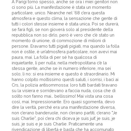
A Parigi torno spesso, anche se ora i miei genitori non
ci sono più. La manifestazione è stata un momento
particolare, unico. Neanche nel ’68 c’era questa
atmosfera e questo clima, la sensazione che gente di
tutti i colori stesse insieme è stata unica. Poi se durerà,
se farà figli, se non gioverà solo al presidente della
repubblica non so dirlo, però è vero che c’è stato un
momento di unione, di commozione di milioni di
persone. Eravamo tutti pigiati pigiati, ma quando la folla
non è ostile, è un’atmosfera particolare, non avevi mai
paura, mai. La folla di per sé ha qualcosa di
inquietante, lì per nulla; nella metropolitana c’è la
stessa gente, anche se in numero inferiore, ma sei
solo; lì no: si era insieme e questo è straordinario. Mi
hanno colpito moltissimo questi saluti, i sorrisi, i baci ai
Crs, la polizia antisommossa: loro tutti bardati tiravano
su la visiera e sorridevano a faccia nuda, cosa che di
solito non fanno mai… bellissimo! Mai vista una cosa
così, mai. Impressionante. Ero quasi sgomenta, devo
dire la verità, perché era una manifestazione diversa,
non c’erano banderuole, non c’erano partiti, c’erano "Je
suis Charlie”, poi c’era chi diceva je suis juif, je suis, je
suis, je suis e je suis Charlie. Praticamente una
rivendicazione di libertà e basta che ha accomunato