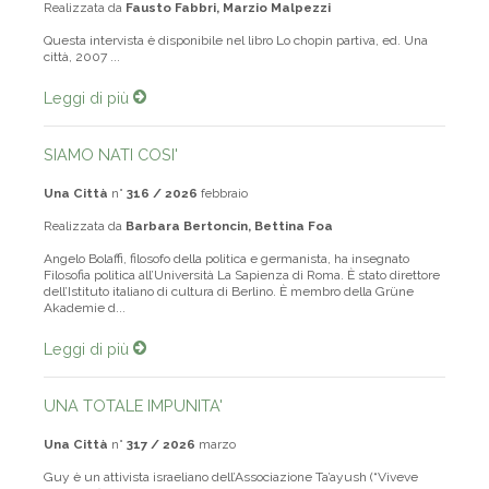
Realizzata da
Fausto Fabbri, Marzio Malpezzi
Questa intervista è disponibile nel libro Lo chopin partiva, ed. Una
città, 2007 ...
Leggi di più
SIAMO NATI COSI'
Una Città
n°
316 / 2026
febbraio
Realizzata da
Barbara Bertoncin, Bettina Foa
Angelo Bolaffi, filosofo della politica e germanista, ha insegnato
Filosofia politica all’Università La Sapienza di Roma. È stato direttore
dell’Istituto italiano di cultura di Berlino. È membro della Grüne
Akademie d...
Leggi di più
UNA TOTALE IMPUNITA'
Una Città
n°
317 / 2026
marzo
Guy è un attivista israeliano dell’Associazione Ta’ayush (“Viveve