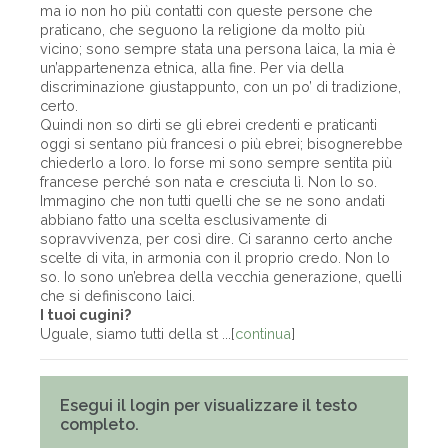
ma io non ho più contatti con queste persone che
praticano, che seguono la religione da molto più
vicino; sono sempre stata una persona laica, la mia è
un’appartenenza etnica, alla fine. Per via della
discriminazione giustappunto, con un po’ di tradizione,
certo.
Quindi non so dirti se gli ebrei credenti e praticanti
oggi si sentano più francesi o più ebrei; bisognerebbe
chiederlo a loro. Io forse mi sono sempre sentita più
francese perché son nata e cresciuta lì. Non lo so.
Immagino che non tutti quelli che se ne sono andati
abbiano fatto una scelta esclusivamente di
sopravvivenza, per così dire. Ci saranno certo anche
scelte di vita, in armonia con il proprio credo. Non lo
so. Io sono un’ebrea della vecchia generazione, quelli
che si definiscono laici.
I tuoi cugini?
Uguale, siamo tutti della st ...[
continua
]
Esegui il login per visualizzare il testo
completo.