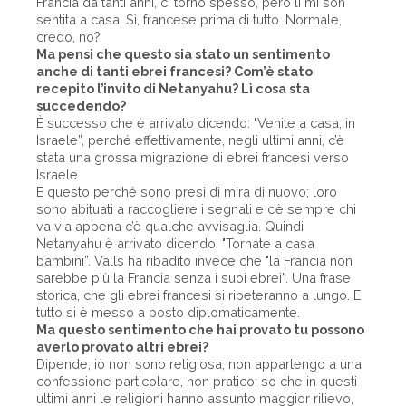
Francia da tanti anni, ci torno spesso, però lì mi son
sentita a casa. Sì, francese prima di tutto. Normale,
credo, no?
Ma pensi che questo sia stato un sentimento
anche di tanti ebrei francesi? Com’è stato
recepito l’invito di Netanyahu? Lì cosa sta
succedendo?
È successo che è arrivato dicendo: "Venite a casa, in
Israele”, perché effettivamente, negli ultimi anni, c’è
stata una grossa migrazione di ebrei francesi verso
Israele.
E questo perché sono presi di mira di nuovo; loro
sono abituati a raccogliere i segnali e c’è sempre chi
va via appena c’è qualche avvisaglia. Quindi
Netanyahu è arrivato dicendo: "Tornate a casa
bambini”. Valls ha ribadito invece che "la Francia non
sarebbe più la Francia senza i suoi ebrei”. Una frase
storica, che gli ebrei francesi si ripeteranno a lungo. E
tutto si è messo a posto diplomaticamente.
Ma questo sentimento che hai provato tu possono
averlo provato altri ebrei?
Dipende, io non sono religiosa, non appartengo a una
confessione particolare, non pratico; so che in questi
ultimi anni le religioni hanno assunto maggior rilievo,