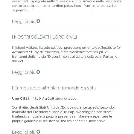
assieme”) impegnata nella difesa dei diritti umani e nella resistenza
contro l’occupazione dei territori palestinesi. Puoi parlare della tua
organizz...
Leggi di più
I NOSTRI SOLDATI I LORO CIVILI
Michael Walzer, filosofo politico, professore emerito dell’Institute for
Advanced Study di Princeton, è stato condirettore per più di
trent’anni della rivista “Dissent”, con cui tuttora collabora. Partiamo
dal 7 ot...
Leggi di più
L’Europa deve affrontare il mondo da sola
Una Città
n°
320 / 2026
giugno-luglio
Con il ritiro degli Stati Uniti dall’Europa durante questo secondo
mandato del Presidente Donald Trump, Washington non si sta
limitando a ridurre la propria presenza militare e a ripensare le
proprie garanzie di sicurezza, ma sta anche rinunciando d...