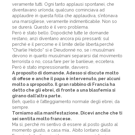
veramente tutti. Ogni tanto applausi spontanei, che
diventavano un’onda; qualcuno cominciava ad
applaudire in questa folla che applaudiva, s’intonava
una marsigliese, veramente indimenticabile. Non so
se durerà. Questo è il vero problema.
Però è stato bello. Dopodiché tutte le domande
restano, anzi diventano ancora più pressanti: sul
perché e il percome e il limite delle libertà,perché
"Charlie Hebdo” sì e Dieudonné no, se i musulmani
devono in quanto musulmani separarsi dal movimento
terrorista o no, cosa fare per le banlieue, eccetera.
Però è stato impressionante, davvero.
A proposito di domande. Adesso si discute molto
di offese e anche il papa è intervenuto, per alcuni
molto a sproposito. Il gran rabbino di Francia ha
detto che gli ebrei, di fronte a una blasfemia si
girano dall’altra parte.
Beh, quello è l’atteggiamento normale degli ebrei, da
sempre.
Torniamo alla manifestazione. Dicevi anche che ti
sei sentita molto francese.
Ma sì, perché mi sentivo di essere al posto giusto al
momento giusto, a casa mia… Abito lontano dalla