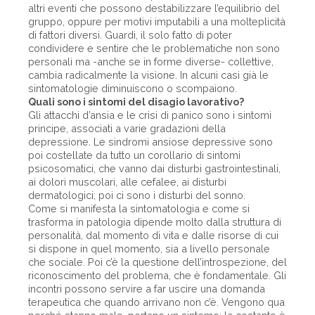
altri eventi che possono destabilizzare l’equilibrio del
gruppo, oppure per motivi imputabili a una molteplicità
di fattori diversi. Guardi, il solo fatto di poter
condividere e sentire che le problematiche non sono
personali ma -anche se in forme diverse- collettive,
cambia radicalmente la visione. In alcuni casi già le
sintomatologie diminuiscono o scompaiono.
Quali sono i sintomi del disagio lavorativo?
Gli attacchi d’ansia e le crisi di panico sono i sintomi
principe, associati a varie gradazioni della
depressione. Le sindromi ansiose depressive sono
poi costellate da tutto un corollario di sintomi
psicosomatici, che vanno dai disturbi gastrointestinali,
ai dolori muscolari, alle cefalee, ai disturbi
dermatologici; poi ci sono i disturbi del sonno.
Come si manifesta la sintomatologia e come si
trasforma in patologia dipende molto dalla struttura di
personalità, dal momento di vita e dalle risorse di cui
si dispone in quel momento, sia a livello personale
che sociale. Poi c’è la questione dell’introspezione, del
riconoscimento del problema, che è fondamentale. Gli
incontri possono servire a far uscire una domanda
terapeutica che quando arrivano non c’è. Vengono qua