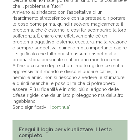
perché stanno male, portano un sintomo; la costante è
che il problema è "fuori”.
Arrivano al sindacato con l’aspettativa di un
risarcimento stratosferico e con la pretesa di riportare
le cose come prima, quindi risolvere magicamente il
problema, che è esterno, e così far scomparire la loro
sofferenza. È chiaro che effettivamente c’è un
problema oggettivo, esterno, eccetera, ma la reazione
è sempre soggettiva, quindi è molto importante capire
il significato che tutto questo assume rispetto alla
propria storia personale e al proprio mondo interno.
All’inizio ci sono degli schemi molto rigidi e c’è molta
aggressività: il mondo è diviso in buoni e cattivi, in
nemici e amici, non si riescono a vedere le sfumature
e quindi neanche le possibilità che ci potrebbero
essere. Più un’identità è in crisi, più si erigono delle
difese rigide, che da un lato proteggono ma dall’altro
ingabbiano.
Sono significativ ...[
continua
]
Esegui il login per visualizzare il testo
completo.