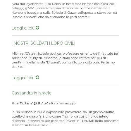
Nota del 25 ottobre 1.400 uccisi in Israele da Hamas con circa 200
ostaggi; 5.000 uccisi e migliaia di feriti nei bombardamenti di
ritorsione israeliana sulla Striscia di Gaza, sottoposta a starvation da
Israele. Sono atti che da entrambe le parti contra...
Leggi di più
I NOSTRI SOLDATI I LORO CIVILI
Michael Walzer, filosofo politico, professore emerito dell’Institute for
Advanced Study di Princeton, è stato condirettore per più di
trent’anni della rivista “Dissent”, con cui tuttora collabora. Partiamo
dal 7 ot...
Leggi di più
Cassandra in Israele
Una Città
n°
318 / 2026
aprile-maggio
In un periodo in cui è impossibile prevedere, da un giorno all’altro,
quello che dirà o farà uno come Trump, da cui il mondo intero
dipende, intervenire per parlare di eventuali risultati delle prossime
elezioni in Israele, se v...