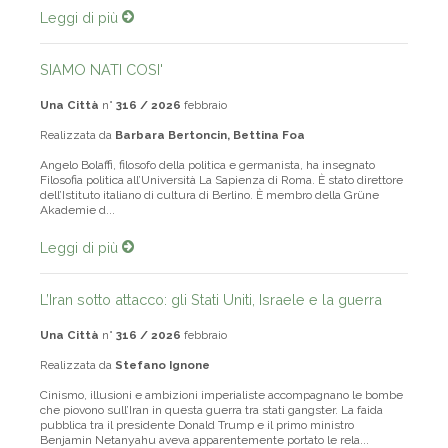
Leggi di più
SIAMO NATI COSI'
Una Città
n°
316 / 2026
febbraio
Realizzata da
Barbara Bertoncin, Bettina Foa
Angelo Bolaffi, filosofo della politica e germanista, ha insegnato
Filosofia politica all’Università La Sapienza di Roma. È stato direttore
dell’Istituto italiano di cultura di Berlino. È membro della Grüne
Akademie d...
Leggi di più
L’Iran sotto attacco: gli Stati Uniti, Israele e la guerra
Una Città
n°
316 / 2026
febbraio
Realizzata da
Stefano Ignone
Cinismo, illusioni e ambizioni imperialiste accompagnano le bombe
che piovono sull’Iran in questa guerra tra stati gangster. La faida
pubblica tra il presidente Donald Trump e il primo ministro