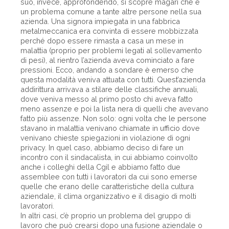
suo, invece, approfondendo, si scopre magari che è
un problema comune a tante altre persone nella sua
azienda. Una signora impiegata in una fabbrica
metalmeccanica era convinta di essere mobbizzata
perché dopo essere rimasta a casa un mese in
malattia (proprio per problemi legati al sollevamento
di pesi), al rientro l’azienda aveva cominciato a fare
pressioni. Ecco, andando a sondare è emerso che
questa modalità veniva attuata con tutti. Quest’azienda
addirittura arrivava a stilare delle classifiche annuali,
dove veniva messo al primo posto chi aveva fatto
meno assenze e poi la lista nera di quelli che avevano
fatto più assenze. Non solo: ogni volta che le persone
stavano in malattia venivano chiamate in ufficio dove
venivano chieste spiegazioni in violazione di ogni
privacy. In quel caso, abbiamo deciso di fare un
incontro con il sindacalista, in cui abbiamo coinvolto
anche i colleghi della Cgil e abbiamo fatto due
assemblee con tutti i lavoratori da cui sono emerse
quelle che erano delle caratteristiche della cultura
aziendale, il clima organizzativo e il disagio di molti
lavoratori.
In altri casi, c’è proprio un problema del gruppo di
lavoro che può crearsi dopo una fusione aziendale o