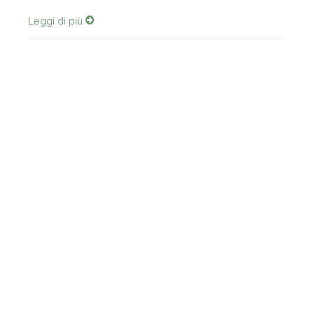
Benjamin Netanyahu aveva apparentemente portato le rela...
Leggi di più