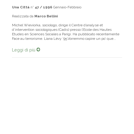
Una Città
n°
47 / 1996
Gennaio-Febbraio
Realizzata da
Marco Bellini
Michel Wieviorka, sociologo, dirige il Centre d’analyse et
d’intervention sociologiques (Cadis) presso l’Ecole des Hautes
Etudes en Sciences Sociales a Parigi. Ha pubblicato recentemente
Face au terrorisme. Liana Lévy ’95.Vorremmo capire un po’ que...
Leggi di più