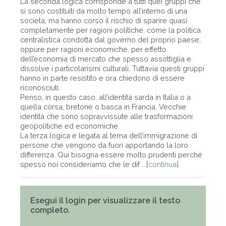
La seconda logica corrisponde a tutti quei gruppi che
si sono costituiti da molto tempo all’interno di una
società, ma hanno corso il rischio di sparire quasi
completamente per ragioni politiche, come la politica
centralistica condotta dal governo del proprio paese,
oppure per ragioni economiche, per effetto
dell’economia di mercato che spesso assottiglia e
dissolve i particolarismi culturali. Tuttavia questi gruppi
hanno in parte resistito e ora chiedono di essere
riconosciuti.
Penso, in questo caso, all’identità sarda in Italia o a
quella còrsa, bretone o basca in Francia. Vecchie
identità che sono sopravvissute alle trasformazioni
geopolitiche ed economiche.
La terza logica è legata al tema dell’immigrazione di
persone che vengono da fuori apportando la loro
differenza. Qui bisogna essere molto prudenti perché
spesso noi consideriamo che le dif ...[
continua
]
Esegui il login per visualizzare il testo
completo.