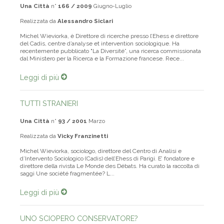
Una Città
n°
166 / 2009
Giugno-Luglio
Realizzata da
Alessandro Siclari
Michel Wieviorka, è Direttore di ricerche presso l’Ehess e direttore
del Cadis, centre d’analyse et intervention sociologique. Ha
recentemente pubblicato "La Diversité”, una ricerca commissionata
dal Ministero per la Ricerca e la Formazione francese. Rece...
Leggi di più
TUTTI STRANIERI
Una Città
n°
93 / 2001
Marzo
Realizzata da
Vicky Franzinetti
Michel Wieviorka, sociologo, direttore del Centro di Analisi e
d’Intervento Sociologico (Cadis) dell’Ehess di Parigi. E’ fondatore e
direttore della rivista Le Monde des Débats. Ha curato la raccolta di
saggi Une socièté fragmentée? L...
Leggi di più
UNO SCIOPERO CONSERVATORE?