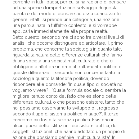
corrente in tutti i paesi, per cui si ha ragione di pensare
ad una specie di importazione selvaggia di questa
parola e del modo di pensare ad essa connesso. In
genere, infatti, si prende una categoria, una nozione,
una parola, nata in tutt’altro contesto, e si vorrebbe
applicarla immediatamente alla propria realtà.
Detto questo, secondo me ci sono tre diversi livelli di
analisi, che occorre distinguere ed articolare. Il primo
problema, che concerne la sociologia in quanto tale,
riguarda la natura delle differenze culturali che fanno
di una società una società multiculturale e che ci
obbligano a riflettere intorno al trattamento politico di
queste differenze. Il secondo non concerne tanto la
sociologia quanto la filosofia politica, dovendo
rispondere alle domande: "In quale tipo di società noi
vogliamo vivere?", "Quale formula sociale ci sembra la
migliore, tenuto conto del fatto che esistono delle
differenze culturali, o che possono esistere, tanto che
noi possiamo osservarne lo sviluppo o il regresso
secondo il tipo di sistema politico in auge?". Il terzo
concerne piuttosto la scienza politica. Esistono in
alcuni paesi delle istituzioni, dei sistemi politici, dei
soggetti istituzionali che hanno adottato un principio di
azione che possiamo definire "multiculturalista". In