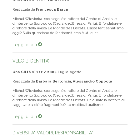
Una Città
n°
142 / 2006
Ottobre
Realizzata da
Francesca Barca
Michel Wieviorka, sociologo, è direttore del Centro di Analisi e
d’Intervento Sociologico (Cadis) dell’Ehess di Parigi. E’ fondatore e
direttore della rivista Le Monde des Débats. Esiste l’antisemitismo
oggi? Sulla questione dell’antisemitismo è utile int...
Leggi di più
VELO E IDENTITA’
Una Città
n°
122 / 2004
Luglio-Agosto
Realizzata da
Barbara Bertoncin, Alessandro Coppola
Michel Wieviorka, sociologo, è direttore del Centro di Analisi e
d’Intervento Sociologico (Cadis) dell’Ehess di Parigi. E’ fondatore e
direttore della rivista Le Monde des Débats. Ha curato la raccolta di
saggi Une socièté fragmentée? Le multiculturalisme...
Leggi di più
DIVERSITA', VALORI, RESPONSABILITA'