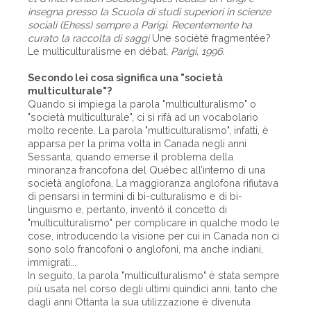
insegna presso la Scuola di studi superiori in scienze
sociali (Ehess) sempre a Parigi. Recentemente ha
curato la raccolta di saggi
Une socièté fragmentée?
Le multiculturalisme en débat
, Parigi, 1996.
Secondo lei cosa significa una "società
multiculturale"?
Quando si impiega la parola "multiculturalismo" o
"società multiculturale", ci si rifà ad un vocabolario
molto recente. La parola "multiculturalismo", infatti, è
apparsa per la prima volta in Canada negli anni
Sessanta, quando emerse il problema della
minoranza francofona del Québec all’interno di una
società anglofona. La maggioranza anglofona rifiutava
di pensarsi in termini di bi-culturalismo e di bi-
linguismo e, pertanto, inventò il concetto di
"multiculturalismo" per complicare in qualche modo le
cose, introducendo la visione per cui in Canada non ci
sono solo francofoni o anglofoni, ma anche indiani,
immigrati...
In seguito, la parola "multiculturalismo" è stata sempre
più usata nel corso degli ultimi quindici anni, tanto che
dagli anni Ottanta la sua utilizzazione è divenuta