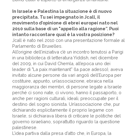
In Israele e Palestina la situazione è di nuovo
precipitata. Tu sei impegnato in Jcall, il
movimento d’opinione di ebrei europei nato nel
2010 sulla base di un "appello alla ragione”. Puoi
intanto raccontare qual è la vostra posizione?
Jcall è nato nel 2010 con una presentazione formale al
Parlamento di Bruxelles.
All’origine dell’iniziativa c’è un incontro tenutosi a Parigi
in una biblioteca di letteratura Yiddish, nel dicembre
del 2009, in cui David Chemla, all’epoca uno dei
leader di "La paix maintenant” (la pace adesso), aveva
invitato alcune persone da vari angoli dell’Europa per
costituire, appunto, un’associazione, ebraica nella
maggioranza dei membri, di persone legate a Israele
perché ci sono nate, ci vivono, hanno il passaporto, o
anche per ragioni culturali, ideali, preoccupate per il
destino del sogno sionista. Un’associazione che, pur
dichiarando esplicitamente il proprio legame con
Israele, si dichiarava libera di criticare le politiche del
governo israeliano, soprattutto riguardo la questione
palestinese.
L’idea partiva dalla presa d’atto che, in Europa, la