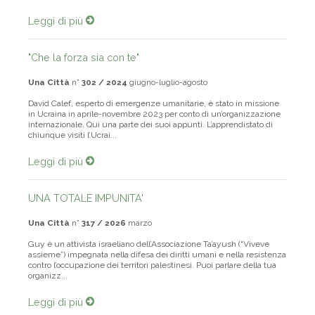
la Striscia di Gaza, “stabilirvisi”, eliminare Hamas, liberare gli o...
Leggi di più
"Che la forza sia con te"
Una Città
n°
302 / 2024
giugno-luglio-agosto
David Calef, esperto di emergenze umanitarie, è stato in missione
in Ucraina in aprile-novembre 2023 per conto di un’organizzazione
internazionale. Qui una parte dei suoi appunti. L’apprendistato di
chiunque visiti l’Ucrai­...
Leggi di più
UNA TOTALE IMPUNITA'
Una Città
n°
317 / 2026
marzo
Guy è un attivista israeliano dell’Associazione Ta’ayush (“Viveve
assieme”) impegnata nella difesa dei diritti umani e nella resistenza
contro l’occupazione dei territori palestinesi. Puoi parlare della tua
organizz...
Leggi di più