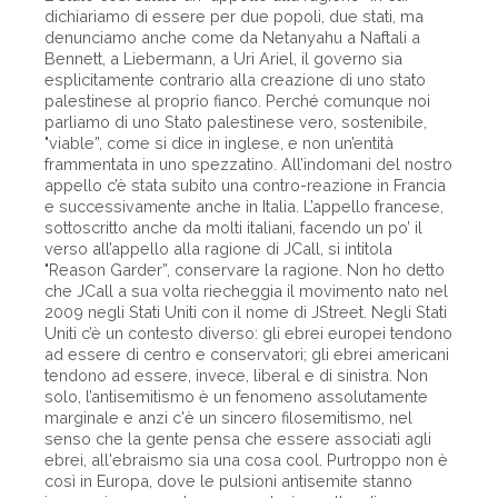
dichiariamo di essere per due popoli, due stati, ma
denunciamo anche come da Netanyahu a Naftali a
Bennett, a Liebermann, a Uri Ariel, il governo sia
esplicitamente contrario alla creazione di uno stato
palestinese al proprio fianco. Perché comunque noi
parliamo di uno Stato palestinese vero, sostenibile,
"viable”, come si dice in inglese, e non un’entità
frammentata in uno spezzatino. All’indomani del nostro
appello c’è stata subito una contro-reazione in Francia
e successivamente anche in Italia. L’appello francese,
sottoscritto anche da molti italiani, facendo un po’ il
verso all’appello alla ragione di JCall, si intitola
"Reason Garder”, conservare la ragione. Non ho detto
che JCall a sua volta riecheggia il movimento nato nel
2009 negli Stati Uniti con il nome di JStreet. Negli Stati
Uniti c’è un contesto diverso: gli ebrei europei tendono
ad essere di centro e conservatori; gli ebrei americani
tendono ad essere, invece, liberal e di sinistra. Non
solo, l’antisemitismo è un fenomeno assolutamente
marginale e anzi c'è un sincero filosemitismo, nel
senso che la gente pensa che essere associati agli
ebrei, all'ebraismo sia una cosa cool. Purtroppo non è
così in Europa, dove le pulsioni antisemite stanno