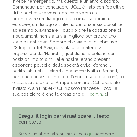
invece riemergendo, ma questo è un altro discorso.
Comunque, per concludere, JCall è nato con l’obiettivo
di far sentire una voce ebraica diversa e di
promuovere un dialogo nelle comunità ebraiche
europee; un dialogo all’interno del quale sia possibile,
ad esempio, avanzare il dubbio che la costruzione di
insediamenti non sia la via migliore per creare uno
stato palestinese. Sempre che sia quello l’obiettivo.
L’8 luglio, a Tel Aviv, c’è stata una conferenza
organizzata da "Haaretz”, quotidiano israeliano con
posizioni molto simili alle nostre; erano presenti
esponenti politici e della società civile; c’erano il
partito laburista, il Meretz, ma anche Naftali Bennett,
persone con visioni molto differenti rispetto al conflitto
e alla sua soluzione. A rappresentare JCall era stato
invitato Alain Finkielkraut, filosofo francese. Ecco, la
sua posizione è che la creazione d ...[
continua
]
Esegui il login per visualizzare il testo
completo.
Se sei un abbonato online, clicca
qui
accedere,