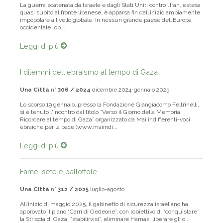
La guerra scatenata da Israele e dagli Stati Uniti contro l’Iran, estesa
quasi subito al fronte libanese, è apparsa fin dall’inizio ampiamente
impopolare a livello globale. In nessun grande paese dell’Europa
occidentale l’op...
Leggi di più
I dilemmi dell'ebraismo al tempo di Gaza
Una Città
n°
306 / 2024
dicembre 2024-gennaio 2025
Lo scorso 19 gennaio, presso la Fondazione Giangiacomo Feltrinelli,
si è tenuto l'incontro dal titolo “Verso il Giorno della Memoria.
Ricordare al tempo di Gaza” organizzato da Mai indifferenti-voci
ebraiche per la pace (www.maiindi...
Leggi di più
Fame, sete e pallottole
Una Città
n°
312 / 2025
luglio-agosto
All’inizio di maggio 2025, il gabinetto di sicurezza israeliano ha
approvato il piano “Carri di Gedeone”, con l’obiettivo di “conquistare”