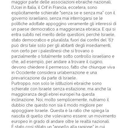
maggior parte delle associazioni ebraiche nazionali,
l’Ucei in Italia, il Crif in Francia, eccetera, sono
esplicitamente schierate "senza se e senza ma” con il
governo israeliano, senza mai interrogarsi se le
politiche adottate appoggino veramente gli interessi di
un paese democratico a maggioranza ebraica. E qui si
entra subito nel merito delle questioni, perché Israele,
stato democratico e pluralista, fuori dai confini del ’67
può dirsi tale solo per gli abitanti degli insediamenti,
non certo per i palestinesi che si trovano o
parzialmente o totalmente sotto controllo israeliano e
che, ad esempio, per andare a trovare il cugino,
devono chiedere il permesso, fatto che chiunque viva
in Occidente considera un’aberrazione e una
prevaricazione da parte di Israele.
Purtroppo, non solo le istituzioni ebraiche sono
schierate con Israele senza esitazione, ma anche la
maggioranza degli ebrei europei ha questa
inclinazione. Noi, molto semplicemente, nutriamo il
dubbio che questo non sia il modo migliore per
appoggiare Israele. Questa è la ratio che spiega la
nascita di quello che volevamo essere: un movimento
europeo in grado di andare oltre le realtà nazionali.
È stato così stilato un "appello alla ragione” in cui