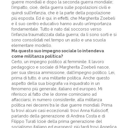
guerre mondiali e dopo la seconda guerra mondiale;
l’impatto, cioè, della guerra sulle popolazioni civili e
quindi sull’infanzia, che è la parte della popolazione
più esposta. Ed è qui, in effetti, che Margherita Zoebeli
e il suo centro educativo hanno avuto un’importanza
fondamentale. Tutto è nato dal soccorso verso
l’infanzia traumatizzata dalla guerra; da lì sono sorti e si
sono consolidati nel tempo un asilo e una scuola
elementare modello.
Ma questo suo impegno sociale lo intendeva
come militanza politica?
Certo, un impegno politico al femminile. Il lavoro
pedagogico e sociale di Margherita Zoebeli nasce,
per sua stessa ammissione, dall’impegno politico. Lei,
prima di tutto, è una militante politica. Anche questo
aspetto della sua biografia va inquadrato in un
fenomeno più generale, italiano ed europeo. Mi
riferisco al fatto che le donne cominciano ad
affacciarsi, in numero consistente, alla militanza
politica nei decenni tra le due guerre mondiali. Prima
tu trovi alcuni casi eccezionali: trovi Anna Kuliscioff,
parlando della generazione di Andrea Costa e di
Filippo Turati (cioè della prima generazione del
socialismo italiano ed europeo); più tardi trovi Angelica