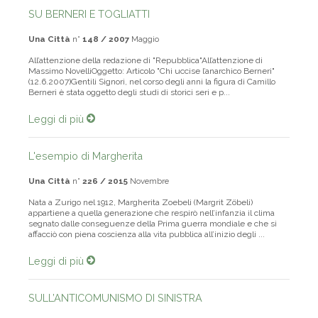
SU BERNERI E TOGLIATTI
Una Città
n°
148 / 2007
Maggio
All’attenzione della redazione di "Repubblica"All’attenzione di
Massimo NovelliOggetto: Articolo "Chi uccise l’anarchico Berneri"
(12.6.2007)Gentili Signori, nel corso degli anni la figura di Camillo
Berneri è stata oggetto degli studi di storici seri e p...
Leggi di più
L'esempio di Margherita
Una Città
n°
226 / 2015
Novembre
Nata a Zurigo nel 1912, Margherita Zoebeli (Margrit Zöbeli)
appartiene a quella generazione che respirò nell’infanzia il clima
segnato dalle conseguenze della Prima guerra mondiale e che si
affacciò con piena coscienza alla vita pubblica all’inizio degli ...
Leggi di più
SULL’ANTICOMUNISMO DI SINISTRA