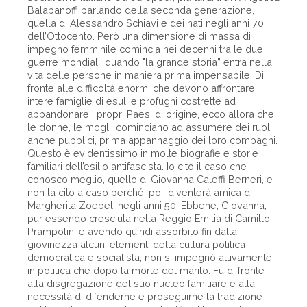
Balabanoff, parlando della seconda generazione,
quella di Alessandro Schiavi e dei nati negli anni 70
dell’Ottocento. Però una dimensione di massa di
impegno femminile comincia nei decenni tra le due
guerre mondiali, quando "la grande storia” entra nella
vita delle persone in maniera prima impensabile. Di
fronte alle difficoltà enormi che devono affrontare
intere famiglie di esuli e profughi costrette ad
abbandonare i propri Paesi di origine, ecco allora che
le donne, le mogli, cominciano ad assumere dei ruoli
anche pubblici, prima appannaggio dei loro compagni.
Questo è evidentissimo in molte biografie e storie
familiari dell’esilio antifascista. Io cito il caso che
conosco meglio, quello di Giovanna Caleffi Berneri, e
non la cito a caso perché, poi, diventerà amica di
Margherita Zoebeli negli anni 50. Ebbene, Giovanna,
pur essendo cresciuta nella Reggio Emilia di Camillo
Prampolini e avendo quindi assorbito fin dalla
giovinezza alcuni elementi della cultura politica
democratica e socialista, non si impegnò attivamente
in politica che dopo la morte del marito. Fu di fronte
alla disgregazione del suo nucleo familiare e alla
necessità di difenderne e proseguirne la tradizione