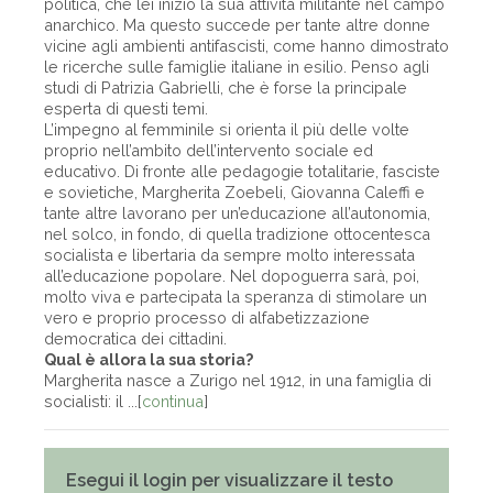
politica, che lei iniziò la sua attività militante nel campo
anarchico. Ma questo succede per tante altre donne
vicine agli ambienti antifascisti, come hanno dimostrato
le ricerche sulle famiglie italiane in esilio. Penso agli
studi di Patrizia Gabrielli, che è forse la principale
esperta di questi temi.
L’impegno al femminile si orienta il più delle volte
proprio nell’ambito dell’intervento sociale ed
educativo. Di fronte alle pedagogie totalitarie, fasciste
e sovietiche, Margherita Zoebeli, Giovanna Caleffi e
tante altre lavorano per un’educazione all’autonomia,
nel solco, in fondo, di quella tradizione ottocentesca
socialista e libertaria da sempre molto interessata
all’educazione popolare. Nel dopoguerra sarà, poi,
molto viva e partecipata la speranza di stimolare un
vero e proprio processo di alfabetizzazione
democratica dei cittadini.
Qual è allora la sua storia?
Margherita nasce a Zurigo nel 1912, in una famiglia di
socialisti: il ...[
continua
]
Esegui il login per visualizzare il testo