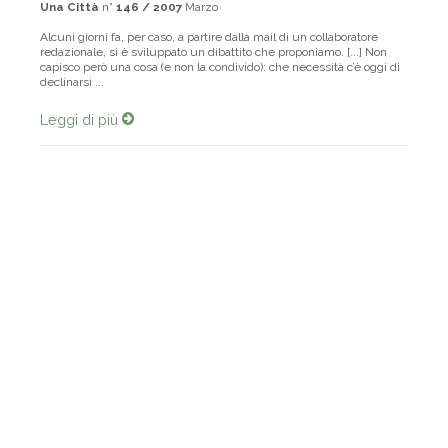
Una Città
n°
146 / 2007
Marzo
Alcuni giorni fa, per caso, a partire dalla mail di un collaboratore
redazionale, si è sviluppato un dibattito che proponiamo. [...] Non
capisco però una cosa (e non la condivido): che necessità c’è oggi di
declinarsi ...
Leggi di più