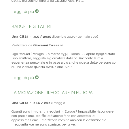
delitto Borsellino, diretta da Claudio Fava. Ha ...
Leggi di più
BADUEL E GLI ALTRI
Una Città
n°
315 / 2025
dicembre 2025 - gennaio 2026
Realizzata da
Giovanni Tassani
Ugo Baduel (Perugia, 26 marzo 1934 - Roma, 22 aprile 1989) è stato
uno scrittore, saggista e giornalista italiano. Racconto la mia
esperienza personale e in base a ciò anche quella delle persone con
cui ho vissuto questa evoluzione. Nel 1...
Leggi di più
LA MIGRAZIONE IRREGOLARE IN EUROPA
Una Città
n°
266 / 2020
maggio
Quanti sono i migranti irregolari in Europa? Impossibile rispondere
con precisione, e difficile è anche farlo con accettabile
approssimazione. Le difficoltà cominciano con la definizione di
irregolarità -ce ne sono svariate, per la ve...