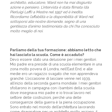
architetto, educatore, Ward non ha mai disgiunto
azione e pensiero. L’intervista è stata filmata (da
Pierluigi Laffi) a Mestre nel 1997 ed è inedita.
Ricordiamo l’affabilità e la disponibilità di Ward nel
sottoporsi alle nostre domande, segno di una
gentilezza d’animo testimoniata da chi l’ha conosciuto
molto meglio di noi.
Parliamo della tua formazione: abbiamo letto che
hai lasciato la scuola. Come è accaduto?
Devo essere stato una delusione per i miei genitori.
Mio padre era preside di una scuola elementare in una
zona molto povera di Londra, nell’East End, e alle
medie ero un ragazzo svagato che non apprendeva
granché. L’occasione di lasciare venne nel 1939,
all’inizio della seconda guerra mondiale. I miei genitori
sfollarono in campagna con i bambini della scuola
dove insegnava mio padre e io trovai lavoro nel
settore delle costruzioni, perché una delle
conseguenze della guerra è la piena occupazione.
Sono entrato nel mondo dell’architettura lavorando
come disegnatore per un architetto molto anziano, il