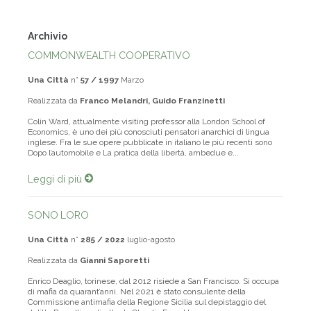
Archivio
COMMONWEALTH COOPERATIVO
Una Città
n°
57 / 1997
Marzo
Realizzata da
Franco Melandri, Guido Franzinetti
Colin Ward, attualmente visiting professor alla London School of
Economics, è uno dei più conosciuti pensatori anarchici di lingua
inglese. Fra le sue opere pubblicate in italiano le più recenti sono
Dopo l’automobile e La pratica della libertà, ambedue e...
Leggi di più
SONO LORO
Una Città
n°
285 / 2022
luglio-agosto
Realizzata da
Gianni Saporetti
Enrico Deaglio, torinese, dal 2012 risiede a San Francisco. Si occupa
di mafia da quarant’anni. Nel 2021 è stato consulente della
Commissione antimafia della Regione Sicilia sul depistaggio del