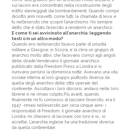
cui lavoro era concentrato nella ricostruzione degli
edifici danneggiati dai bombardamenti. Quando compii
diciotto anni ricevetti, come tutti, la chiamata di leva, e
fu nell’esercito che scoprii l’anarchismo. Ho sempre
detto che è stato l’esercito a rendermi un anarchico.
E come ti sei avvicinato all’anarchia: leggendo
testi o in un altro modo?
Quando ero nell’esercito facevo parte di un’unità
militare a Glasgow, in Scozia, e là c’era un gruppo di
anarchici molto attivi, che facevano comizi agli angoli
delle strade.Vendevano il giornale anarchico
pubblicato dalla Freedom Press a Londra e si
riunivano persino la domenica notte. Avevano una vita
sociale interna al loro gruppo piuttosto diversa da
quella degli anarchici delle città operaie del
continente. Ascoltavo i loro discorsi, andavo nelle loro
librerie e ne rimasi colpito.Più avanti, quando
finalmente mi fu concesso di lasciare l’esercito, era il
1947 -rimasi nell’esercito per circa cinque anni- i
responsabili di Freedom, il giornale anarchico di
Londra, mi chiesero di lavorare con loro e io… io
accettai. L’anarchia inglese ha una tradizione diversa
da quella continentale.