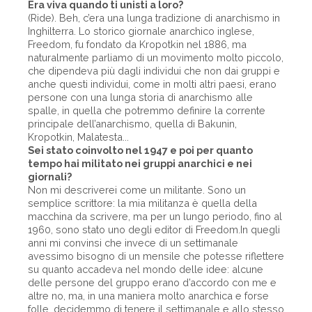
Era viva quando ti unisti a loro?
(Ride). Beh, c’era una lunga tradizione di anarchismo in
Inghilterra. Lo storico giornale anarchico inglese,
Freedom, fu fondato da Kropotkin nel 1886, ma
naturalmente parliamo di un movimento molto piccolo,
che dipendeva più dagli individui che non dai gruppi e
anche questi individui, come in molti altri paesi, erano
persone con una lunga storia di anarchismo alle
spalle, in quella che potremmo definire la corrente
principale dell’anarchismo, quella di Bakunin,
Kropotkin, Malatesta...
Sei stato coinvolto nel 1947 e poi per quanto
tempo hai militato nei gruppi anarchici e nei
giornali?
Non mi descriverei come un militante. Sono un
semplice scrittore: la mia militanza è quella della
macchina da scrivere, ma per un lungo periodo, fino al
1960, sono stato uno degli editor di Freedom.In quegli
anni mi convinsi che invece di un settimanale
avessimo bisogno di un mensile che potesse riflettere
su quanto accadeva nel mondo delle idee: alcune
delle persone del gruppo erano d’accordo con me e
altre no, ma, in una maniera molto anarchica e forse
folle, decidemmo di tenere il settimanale e allo stesso