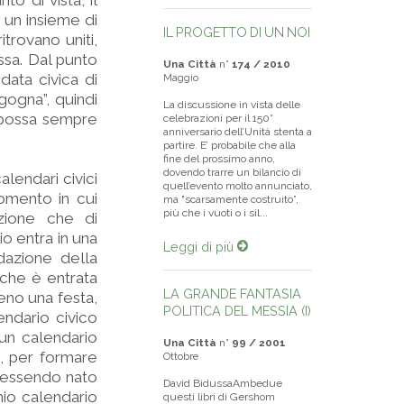
o di vista, il
 un insieme di
IL PROGETTO DI UN NOI
itrovano uniti,
ssa. Dal punto
Una Città
n°
174 / 2010
data civica di
Maggio
gogna”, quindi
La discussione in vista delle
 possa sempre
celebrazioni per il 150°
anniversario dell’Unità stenta a
partire. E’ probabile che alla
fine del prossimo anno,
dovendo trarre un bilancio di
lendari civici
quell’evento molto annunciato,
momento in cui
ma "scarsamente costruito”,
più che i vuoti o i sil...
zione che di
io entra in una
Leggi di più
dazione della
 che è entrata
LA GRANDE FANTASIA
no una festa,
POLITICA DEL MESSIA (I)
ndario civico
 un calendario
Una Città
n°
99 / 2001
i, per formare
Ottobre
o, essendo nato
David BidussaAmbedue
mio calendario
questi libri di Gershom