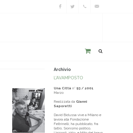
Facebook
Twitter
+39
unacitta@unacitta.o
0543
21422
Archivio
L’AVAMPOSTO
Una Città
n°
93 / 2001
Marzo
Realizzata da
Gianni
Saporetti
David Bidussa vive a Milano e
lavora alla Fondazione
Feltrinelli; ha pubblicato, fra
l’altro, Sionismo politico,
Unicopli, 1993, e Mito del bravo