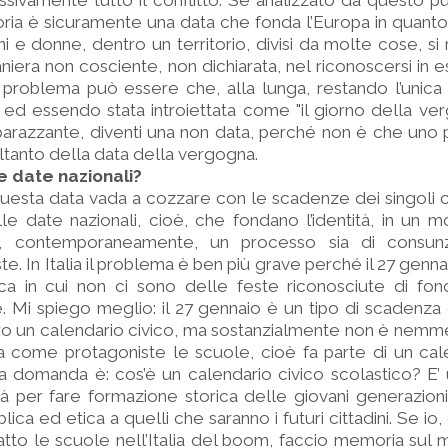
ivamente tutto il conflitto. Se analizzato da questo punt
ia è sicuramente una data che fonda l’Europa in quanto
i e donne, dentro un territorio, divisi da molte cose, si r
iera non cosciente, non dichiarata, nel riconoscersi in e
l problema può essere che, alla lunga, restando l’unica 
ed essendo stata introiettata come "il giorno della ver
arazzante, diventi una non data, perché non è che uno
oltanto della data della vergogna.
le date nazionali?
questa data vada a cozzare con le scadenze dei singoli ca
lle date nazionali, cioè, che fondano l’identità, in un 
, contemporaneamente, un processo sia di consun
e. In Italia il problema è ben più grave perché il 27 genna
ca in cui non ci sono delle feste riconosciute di fon
. Mi spiego meglio: il 27 gennaio è un tipo di scadenza
o un calendario civico, ma sostanzialmente non è nemme
 come protagoniste le scuole, cioè fa parte di un cale
 la domanda è: cos’è un calendario civico scolastico? E’
tà per fare formazione storica delle giovani generazion
ica ed etica a quelli che saranno i futuri cittadini. Se i
atto le scuole nell’Italia del boom, faccio memoria sul 