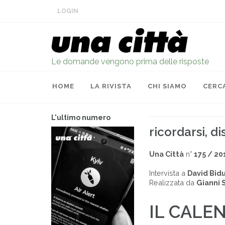
LOGIN
Le domande vengono prima delle risposte
HOME
LA RIVISTA
CHI SIAMO
CERC
L'ultimo numero
ricordarsi, d
Una Città
n°
175 / 20
Intervista a
David Bid
Realizzata da
Gianni 
IL CALE