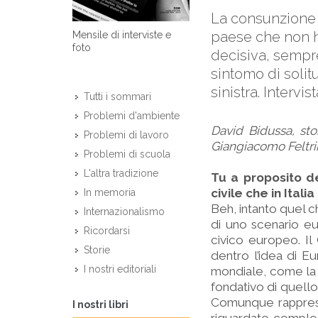
La consunzione d
paese che non ha
Mensile di interviste e
foto
decisiva, sempr
sintomo di solit
sinistra. Intervi
Tutti i sommari
Problemi d'ambiente
David Bidussa, sto
Problemi di lavoro
Giangiacomo Feltrin
Problemi di scuola
L'altra tradizione
Tu a proposito de
civile che in Ital
In memoria
Beh, intanto quel c
Internazionalismo
di uno scenario eu
Ricordarsi
civico europeo. Il
Storie
dentro l’idea di E
I nostri editoriali
mondiale, come la 
fondativo di quello
Comunque rappresen
I nostri libri