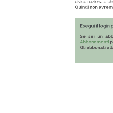
civico nazionale c
Quindi non avremo 
Esegui il login
Se sei un abb
Abbonamenti
p
Gli abbonati al