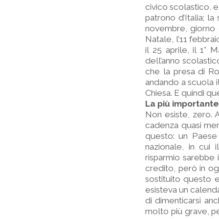
civico scolastico, e
patrono d’Italia; la
novembre, giorno de
Natale, l’11 febbra
il 25 aprile, il 1°
dell’anno scolastic
che la presa di Ro
andando a scuola il
Chiesa. E quindi qu
La più important
Non esiste, zero. A
cadenza quasi mens
questo: un Paese
nazionale, in cui
risparmio sarebbe 
credito, però in og
sostituito questo
esisteva un calendar
di dimenticarsi an
molto più grave, pe