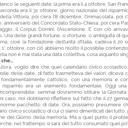
lenco le seguenti date: la prima era il 4 ottobre, San Fran
 seconda era il 31 ottobre, giorno nazionale del risparmio;
lla Vittoria, poi c’era l’8 dicembre, l’Immacolata, poi c’
io, anniversario del Concordato Stato-Chiesa, poi c’era Pa
 Maggio, il Corpus Domini, l’Ascensione. E con ciò arriva
o. Una delle grandi fortune, o sfortune, o ambiguità di q
ma, cioè la fondazione dell’unità d’Italia, cadeva il 20
 1° ottobre, con ciò abbiamo risolto il possibile contenzi
ella non è mai stata una data collettiva, cosa alquanto sin
e che…
llora, voglio dire che quel calendario civico scolastico,
ile delle date, di fatto trasmetteva dei valori, diceva
 fondamentalmente cattolico, con una memoria e con
 il risparmio era un elemento fondamentale. Oggi una
incomprensibile, semmai dovremmo istituire la Giornata 
ni caso, noi dobbiamo riflettere sul fatto che il 27 gennai
 enorme pacchetto di date. Ora, possiamo presumere c
io civico scolastico di cui ci siamo dimenticati del tutto,
che del Giorno della memoria. Ma a quel punto il probl
rché, nel frattempo si sarà del tutto consumato quel po’