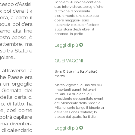
Scholem -l’uno che contiene
cesco d’Assisi,
due interviste autobiografiche,
 poi c’era il 4
l’altro che rappresenta
sicuramente una delle sue
era, a parte il
opere maggiori- sono
squa, poi c’era
illustrativi del suo riflettere
sulla storia degli ebrei; il
vamo alla fine
secondo, in partic...
uesto paese, è
 settembre, ma
Leggi di più
oso tra Stato e
golare…
QUEI VAGONI
 attraverso la
Una Città
n°
264 / 2020
marzo
 che Paese era
 un orgoglio
Marco Vigevani è uno dei più
 Giornata del
importanti agenti letterari
italiani. Da due anni è il
della carta di
presidente del comitato eventi
o, di fatto, ha
del Memoriale della Shoah di
Milano, sorto lungo il binario 21
he, così come
della Stazione Centrale; lo
 potrà capitare
stesso dal quale, fra il dic...
ema diventerà
Leggi di più
 di calendario