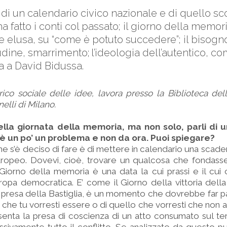
i un calendario civico nazionale e di quello sco
 fatto i conti col passato; il giorno della memo
e elusa, su “come è potuto succedere”; il bisog
udine, smarrimento; l’ideologia dell’autentico, c
sta a David Bidussa.
rico sociale delle idee, lavora presso la Biblioteca de
elli di Milano.
lla giornata della memoria, ma non solo, parli di 
ia è un po’ un problema e non da ora. Puoi spiegare?
he s’è deciso di fare è di mettere in calendario una scade
ropeo. Dovevi, cioè, trovare un qualcosa che fondasse 
 Giorno della memoria è una data la cui prassi e il cui
uropa democratica. E’ come il Giorno della vittoria dell
presa della Bastiglia, è un momento che dovrebbe far pa
 che tu vorresti essere o di quello che vorresti che non 
ta la presa di coscienza di un atto consumato sul terr