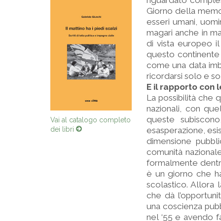
riguardato compless
Giorno della memor
esseri umani, uomin
magari anche in man
di vista europeo i
questo continente 
come una data imb
ricordarsi solo e s
E il rapporto con 
La possibilità che 
nazionali, con que
queste subiscono
Vai al catalogo completo
dei libri
esasperazione, esist
dimensione pubbli
comunità nazionale
formalmente dentr
è un giorno che ha
scolastico. Allora
che dà l’opportuni
una coscienza pubbl
nel ‘55 e avendo f