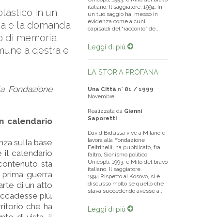
italiano, Il saggiatore, 1994. In
lastico in un
un tuo saggio hai messo in
evidenza come alcuni
ria e la domanda
capisaldi del “racconto” de...
no di memoria
Leggi di più
omune a destra e
LA STORIA PROFANA
lla Fondazione
Una Città
n°
81 / 1999
Novembre
Realizzata da
Gianni
Saporetti
un calendario
David Bidussa vive a Milano e
lavora alla Fondazione
nza sulla base
Feltrinelli; ha pubblicato, fra
il calendario
l’altro, Sionismo politico,
Unicopli, 1993, e Mito del bravo
 contenuto sta
italiano, Il saggiatore,
a prima guerra
1994.Rispetto al Kosovo, si è
rte di un atto
discusso molto se quello che
stava succedendo avesse a...
accadesse più.
itorio che ha
Leggi di più