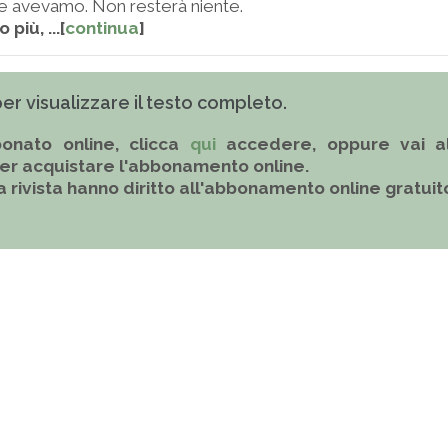
he avevamo. Non resterà niente.
più, ...[
continua
]
 per visualizzare il testo completo.
onato online, clicca
qui
accedere, oppure vai al
er acquistare l'abbonamento online.
la rivista hanno diritto all'abbonamento online gratuit