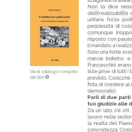
sciagurata di allear
Non lo dice nessu
dall’irrealizzabil
unitaria forza poli
perplessità di col
comunque inopport
risposto con passio
il mandato a realiz
Solo una forte scon
marcia indietro, e
Franceschini erano
liste prive di tutti
Vai al catalogo completo
dei libri
previsto. Cosicché 
finta di credere al 
democratici.
Parli di due part
tuo giudizio alle 
Da un lato c’è chi,
lavoro nelle sezion
la realtà del Paes
concretezza. Costor