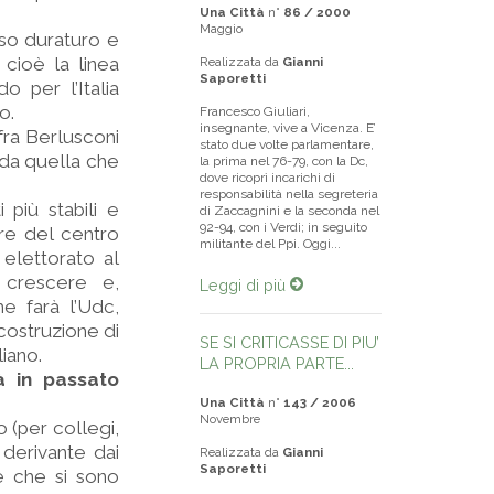
Una Città
n°
86 / 2000
Maggio
nso duraturo e
 cioè la linea
Realizzata da
Gianni
Saporetti
o per l’Italia
o.
Francesco Giuliari,
insegnante, vive a Vicenza. E’
 fra Berlusconi
stato due volte parlamentare,
a da quella che
la prima nel 76-79, con la Dc,
dove ricoprì incarichi di
responsabilità nella segreteria
più stabili e
di Zaccagnini e la seconda nel
92-94, con i Verdi; in seguito
ore del centro
militante del Ppi. Oggi...
 elettorato al
a crescere e,
Leggi di più
e farà l’Udc,
 costruzione di
SE SI CRITICASSE DI PIU’
liano.
LA PROPRIA PARTE...
à in passato
Una Città
n°
143 / 2006
Novembre
 (per collegi,
 derivante dai
Realizzata da
Gianni
Saporetti
le che si sono