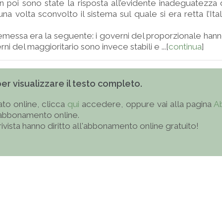
in poi sono state la risposta all’evidente inadeguatezza 
, una volta sconvolto il sistema sul quale si era retta l’Ita
emessa era la seguente: i governi del proporzionale hann
rni del maggioritario sono invece stabili e ...[
continua
]
 per visualizzare il testo completo.
to online, clicca
qui
accedere, oppure vai alla pagina
A
'abbonamento online.
 rivista hanno diritto all'abbonamento online gratuito!