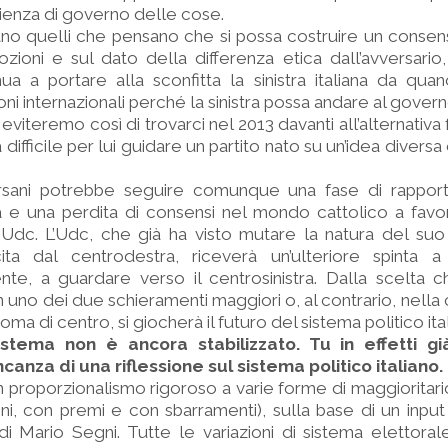
rienza di governo delle cose.
stano quelli che pensano che si possa costruire un conse
zioni e sul dato della differenza etica dall’avversario,
ua a portare alla sconfitta la sinistra italiana da quand
oni internazionali perché la sinistra possa andare al govern
eviteremo così di trovarci nel 2013 davanti all’alternativa
 difficile per lui guidare un partito nato su un’idea divers
ersani potrebbe seguire comunque una fase di rapporti 
stra e una perdita di consensi nel mondo cattolico a fav
’Udc. L’Udc, che già ha visto mutare la natura del suo
ta dal centrodestra, riceverà un’ulteriore spinta 
e, a guardare verso il centrosinistra. Dalla scelta ch
n uno dei due schieramenti maggiori o, al contrario, nella
oma di centro, si giocherà il futuro del sistema politico ita
istema non è ancora stabilizzato. Tu in effetti gi
anza di una riflessione sul sistema politico italiano.
 proporzionalismo rigoroso a varie forme di maggioritario
oni, con premi e con sbarramenti), sulla base di un input
i Mario Segni. Tutte le variazioni di sistema elettora