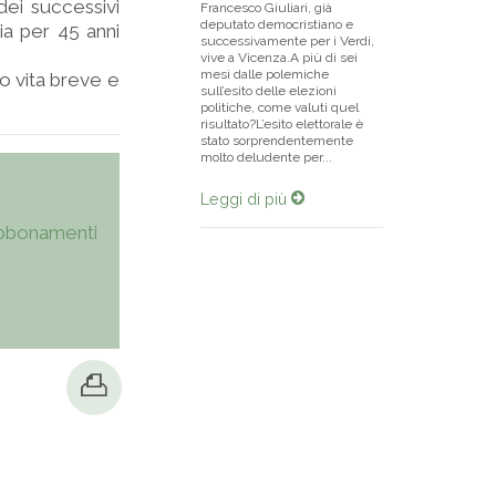
dei successivi
Francesco Giuliari, già
deputato democristiano e
lia per 45 anni
successivamente per i Verdi,
vive a Vicenza.A più di sei
mesi dalle polemiche
o vita breve e
sull’esito delle elezioni
politiche, come valuti quel
risultato?L’esito elettorale è
stato sorprendentemente
molto deludente per...
Leggi di più
bbonamenti