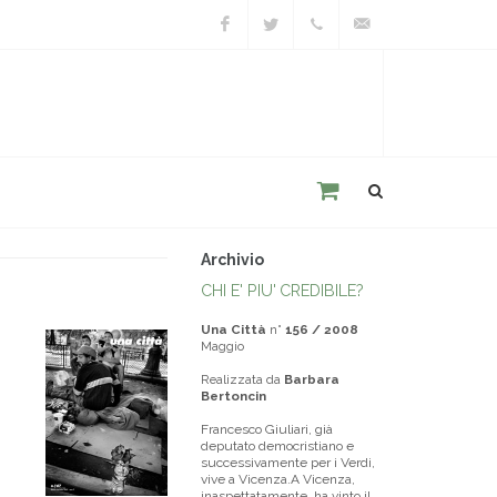
Facebook
Twitter
+39
unacitta@unacitta.o
0543
21422
Archivio
CHI E' PIU' CREDIBILE?
Una Città
n°
156 / 2008
Maggio
Realizzata da
Barbara
Bertoncin
Francesco Giuliari, già
deputato democristiano e
successivamente per i Verdi,
vive a Vicenza.A Vicenza,
inaspettatamente, ha vinto il