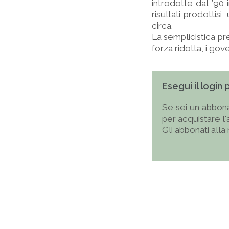
introdotte dal ’90 
risultati prodottisi
circa.
La semplicistica pr
forza ridotta, i gove
Esegui il login
Se sei un abbona
per acquistare l
Gli abbonati alla