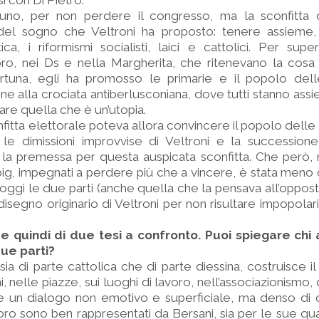
si con Di Pietro.
no, per non perdere il congresso, ma la sconfitta 
ità del sogno che Veltroni ha proposto: tenere assieme,
tica, i riformismi socialisti, laici e cattolici. Per sup
oro, nei Ds e nella Margherita, che ritenevano la cosa
una, egli ha promosso le primarie e il popolo dell
ne alla crociata antiberlusconiana, dove tutti stanno ass
zare quella che è un’utopia.
fitta elettorale poteva allora convincere il popolo delle 
 le dimissioni improvvise di Veltroni e la successione
 la premessa per questa auspicata sconfitta. Che però,
 i big, impegnati a perdere più che a vincere, è stata meno
oggi le due parti (anche quella che la pensava all’oppos
disegno originario di Veltroni per non risultare impopolari 
i e quindi di due tesi a confronto. Puoi spiegare chi
due parti?
 sia di parte cattolica che di parte diessina, costruisce 
i, nelle piazze, sui luoghi di lavoro, nell’associazionism
e un dialogo non emotivo e superficiale, ma denso di c
o sono ben rappresentati da Bersani, sia per le sue qual