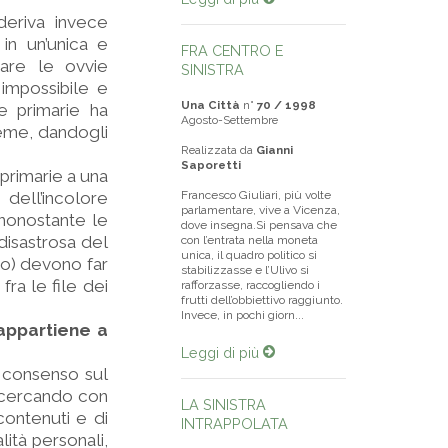
deriva invece
 in un’unica e
FRA CENTRO E
erare le ovvie
SINISTRA
 impossibile e
Una Città
n°
70 / 1998
e primarie ha
Agosto-Settembre
ieme, dandogli
Realizzata da
Gianni
Saporetti
primarie a una
 dell’incolore
Francesco Giuliari, più volte
parlamentare, vive a Vicenza,
 nonostante le
dove insegna.Si pensava che
 disastrosa del
con l’entrata nella moneta
unica, il quadro politico si
to) devono far
stabilizzasse e l’Ulivo si
fra le file dei
rafforzasse, raccogliendo i
frutti dell’obbiettivo raggiunto.
Invece, in pochi giorn...
 appartiene a
Leggi di più
il consenso sul
o, cercando con
LA SINISTRA
ontenuti e di
INTRAPPOLATA
ità personali,