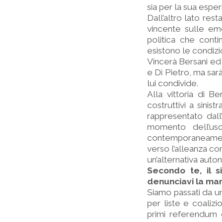
sia per la sua espe
Dall’altro lato re
vincente sulle emo
politica che contin
esistono le condizi
Vincerà Bersani ed 
e Di Pietro, ma sarà
lui condivide.
Alla vittoria di B
costruttivi a sini
rappresentato dall
momento dell’usci
contemporaneament
verso l’alleanza co
un’alternativa auton
Secondo te, il s
denunciavi la manc
Siamo passati da un
per liste e coalizi
primi referendum d