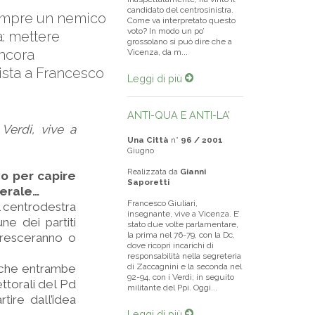
candidato del centrosinistra.
 sempre un nemico
Come va interpretato questo
voto? In modo un po’
a: mettere
grossolano si può dire che a
ancora
Vicenza, da m...
ista a Francesco
Leggi di più
ANTI-QUA E ANTI-LA’
Verdi, vive a
Una Città
n°
96 / 2001
Giugno
Realizzata da
Gianni
o per capire
Saporetti
nerale…
Francesco Giuliari,
l centrodestra
insegnante, vive a Vicenza. E’
e dei partiti
stato due volte parlamentare,
la prima nel 76-79, con la Dc,
 cresceranno o
dove ricoprì incarichi di
responsabilità nella segreteria
, che entrambe
di Zaccagnini e la seconda nel
92-94, con i Verdi; in seguito
ettorali del Pd
militante del Ppi. Oggi...
rtire dall’idea
Leggi di più