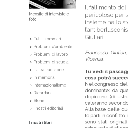
Il fallimento de
pericoloso per l
Mensile di interviste e
foto
insieme nello st
l’antiberlusconi
Giuliari.
Tutti i sommari
Problemi d'ambiente
Francesco Giuliar
Problemi di lavoro
Vicenza.
Problemi di scuola
L'altra tradizione
Tu vedi il passa
cosa potrà succed
In memoria
Nel congresso del P
Internazionalismo
dominante: da que
Ricordarsi
d’opinione (di estr
Storie
caleranno secondo 
I nostri editoriali
Alla base delle du
le parti in conflitt
sono stati originat
I nostri libri