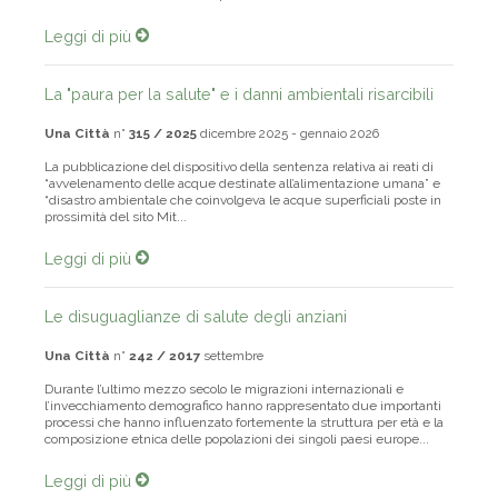
tutto il mondo, ha messo alla pr...
Leggi di più
La "paura per la salute" e i danni ambientali risarcibili
Una Città
n°
315 / 2025
dicembre 2025 - gennaio 2026
La pubblicazione del dispositivo della sentenza relativa ai reati di
“avvelenamento delle acque destinate all’alimentazione umana” e
“disastro ambientale che coinvolgeva le acque superficiali poste in
prossimità del sito Mit...
Leggi di più
Le disuguaglianze di salute degli anziani
Una Città
n°
242 / 2017
settembre
Durante l’ultimo mezzo secolo le migrazioni internazionali e
l’invecchiamento demografico hanno rappresentato due importanti
processi che hanno influenzato fortemente la struttura per età e la
composizione etnica delle popolazioni dei singoli paesi europe...
Leggi di più