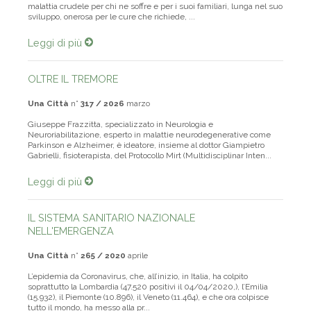
malattia crudele per chi ne soffre e per i suoi familiari, lunga nel suo
sviluppo, onerosa per le cure che richiede, ...
Leggi di più
OLTRE IL TREMORE
Una Città
n°
317 / 2026
marzo
Giuseppe Frazzitta, specializzato in Neurologia e
Neuroriabilitazione, esperto in malattie neurodegenerative come
Parkinson e Alzheimer, è ideatore, insieme al dottor Giampietro
Gabrielli, fisioterapista, del Protocollo Mirt (Multidisciplinar Inten...
Leggi di più
IL SISTEMA SANITARIO NAZIONALE
NELL'EMERGENZA
Una Città
n°
265 / 2020
aprile
L’epidemia da Coronavirus, che, all’inizio, in Italia, ha colpito
soprattutto la Lombardia (47.520 positivi il 04/04/2020,), l’Emilia
(15.932), il Piemonte (10.896), il Veneto (11.464), e che ora colpisce