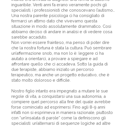
inguaribile. Venti anni fa erano veramente pochi gli
specialisti, i professionisti che conoscevano l’autismo…
Una nostra parente psicologa ci ha consigliato di
fermarci un attimo dato che vivevamo questa
situazione in modo assolutamente drammatico. Così
abbiamo deciso di andare in analisi e di vedere cosa
sarebbe accaduto.
Non vorrei essere frainteso, ma penso di poter dire
che la nostra fortuna è stata la cultura. Può sembrare
un’affermazione snob, ma non lo è: leggere ci ha
aiutato a orientarci, a provare a spiegare e ad
affrontare quello che ci accadeva. Sotto la guida di
due terapiste, abbiamo iniziato un percorso
terapeutico, ma anche un progetto educativo, che è
stato molto doloroso e difficile.
Nostro figlio intanto era impegnato a mutare le sue
regole di vita, a conquistarsi una sua autonomia, a
compiere quel percorso alla fine del quale avrebbe
forse cominciato ad esprimersi. Fino agli 8-9 anni
infatti non si esprimeva in maniera razionale, piuttosto
con “un’insalata di parole” come la definiscono gli
specialisti: un’alternarsi di sequenze logiche ad altre