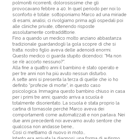
polmoniti ricorrenti, dolorosissime che gli
provocavano febbre a 40. In quel periodo per noi lo
sconforto è totale: sottoponiamo Marco ad una miriade
di esami, analisi, ci rivolgiamo prima agli ospedali poi
alle cliniche private, ottenendo risposte
assolutamente contraddittorie.
Fino a quando un medico molto anziano abbastanza
tradizionale guardandogli la gola scopre di che si
tratta: nostro figlio aveva delle adenoidi enormi.
Questo medico ci guarda stupito dicendoci: “Ma non
se n’è accorto nessuno?”.
Alla fine a quattro anni il bambino è stato operato e
per tre anni non ha più avuto nessun disturbo.
A sette anni si presenta la terza di quelle che io ho
definito “profezie di morte”, in questo caso
psicologica. Immagina questo bambino chiuso in casa
per i primi tre anni; quando arriva a scuola è
totalmente disorientato. La scuola è stata proprio la
cartina di tornasole perché Marco aveva dei
comportamenti come automatizzati e non parlava. Nei
due anni precedenti noi avevamo avuto sentore che
qualcosa non andasse bene…
Così ci mettiamo di nuovo in moto…
Intanto era arrivata la diagnosi: una forma di autismo