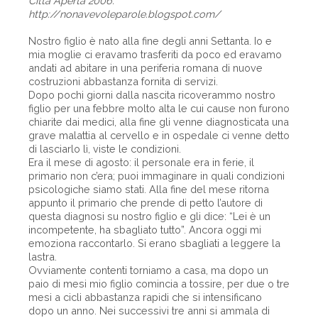
Città Aperta 2006.
http://nonavevoleparole.blogspot.com/
Nostro figlio è nato alla fine degli anni Settanta. Io e
mia moglie ci eravamo trasferiti da poco ed eravamo
andati ad abitare in una periferia romana di nuove
costruzioni abbastanza fornita di servizi.
Dopo pochi giorni dalla nascita ricoverammo nostro
figlio per una febbre molto alta le cui cause non furono
chiarite dai medici, alla fine gli venne diagnosticata una
grave malattia al cervello e in ospedale ci venne detto
di lasciarlo lì, viste le condizioni.
Era il mese di agosto: il personale era in ferie, il
primario non c’era; puoi immaginare in quali condizioni
psicologiche siamo stati. Alla fine del mese ritorna
appunto il primario che prende di petto l’autore di
questa diagnosi su nostro figlio e gli dice: “Lei è un
incompetente, ha sbagliato tutto”. Ancora oggi mi
emoziona raccontarlo. Si erano sbagliati a leggere la
lastra.
Ovviamente contenti torniamo a casa, ma dopo un
paio di mesi mio figlio comincia a tossire, per due o tre
mesi a cicli abbastanza rapidi che si intensificano
dopo un anno. Nei successivi tre anni si ammala di