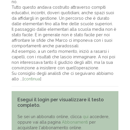
no.
Tutto questo andava costruito attraverso compiti
educativi, incontri, doveri quotidiani, anche spazi suoi
da affidargli in gestione. Un percorso che è durato
dalle elementari fino alla fine delle scuole superiori.
Il passaggio dalle elementari alla scuola media non è
stato facile. E in generale non è stato facile per noi
affrontare le sfide che Marco ci imponeva con i suoi
comportamenti anche paradossali.
Ad esempio, a un certo momento, iniziò a rasarsi i
capelli, con i risultati che lascio immaginare. A noi poi
non interessava tanto il giudizio degli altri, ma la sua
convinzione a insistere con quell’operazione.
Su consiglio degli analisti che ci seguivano abbiamo
allo ...[
continua
]
Esegui il login per visualizzare il testo
completo.
Se sei un abbonato online, clicca
qui
accedere,
oppure vai alla pagina
Abbonamenti
per
acquistare l'abbonamento online.