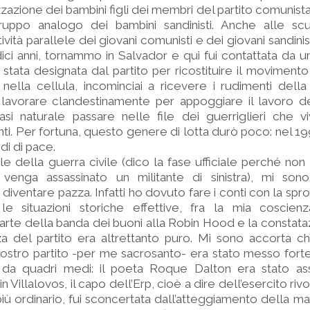
izzazione dei bambini figli dei membri del partito comunis
gruppo analogo dei bambini sandinisti. Anche alle scu
ività parallele dei giovani comunisti e dei giovani sandinis
ci anni, tornammo in Salvador e qui fui contattata da un
tata designata dal partito per ricostituire il moviment
 nella cellula, incominciai a ricevere i rudimenti dell
 a lavorare clandestinamente per appoggiare il lavoro de
asi naturale passare nelle file dei guerriglieri che v
i. Per fortuna, questo genere di lotta durò poco: nel 199
di di pace.
ciale della guerra civile (dico la fase ufficiale perché n
venga assassinato un militante di sinistra), mi son
n diventare pazza. Infatti ho dovuto fare i conti con la spro
e situazioni storiche effettive, fra la mia coscien
parte della banda dei buoni alla Robin Hood e la constat
nza del partito era altrettanto puro. Mi sono accorta ch
nostro partito -per me sacrosanto- era stato messo forte
 e da quadri medi: il poeta Roque Dalton era stato ass
Villalovos, il capo dell’Erp, cioè a dire dell’esercito riv
iù ordinario, fui sconcertata dall’atteggiamento della m