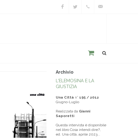
Facebook
Twitter
+39
unacitta@unacitta.o
0543
21422
Archivio
L'ELEMOSINA E LA
GIUSTIZIA
Una Città
n°
195 / 2012
Giugno-Luglio
Realizzata da
Gianni
Saporetti
Questa intervista è disponibile
nel libro Cosa intendi dire?,
ed. Una città, aprile 2023...