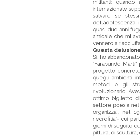
militanti: quando 
internazionale supp
salvare se stessi
dell’adolescenza, 
quasi due anni fug
amicale che mi ave
vennero a riacciuffa
Questa delusione 
Sì, ho abbandonato 
“Farabundo Martì” 
progetto concreto:
quegli ambienti int
metodi e gli str
rivoluzionario. Ave
ottimo biglietto 
settore poesia nel
organizzai, nel 1
necrofilia”- cui par
giorni di seguito c
pittura, di scultura, d