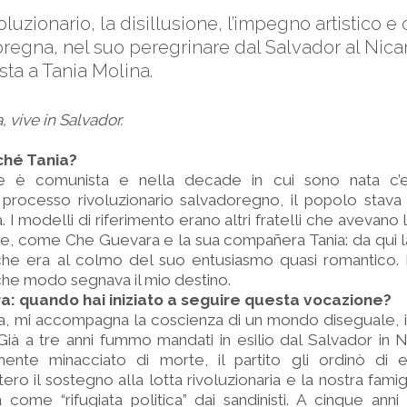
luzionario, la disillusione, l’impegno artistico e 
regna, nel suo peregrinare dal Salvador al Nicar
vista a Tania Molina.
, vive in Salvador.
ché Tania?
 è comunista e nella decade in cui sono nata c’e
 processo rivoluzionario salvadoregno, il popolo stava
a. I modelli di riferimento erano altri fratelli che avevano l
e, come Che Guevara e la sua compañera Tania: da qui l
che era al colmo del suo entusiasmo quasi romantico.
che modo segnava il mio destino.
era: quando hai iniziato a seguire questa vocazione?
, mi accompagna la coscienza di un mondo diseguale, i
 Già a tre anni fummo mandati in esilio dal Salvador in 
nte minacciato di morte, il partito gli ordinò di e
ero il sostegno alla lotta rivoluzionaria e la nostra famig
ome “rifugiata politica” dai sandinisti. A cinque anni m