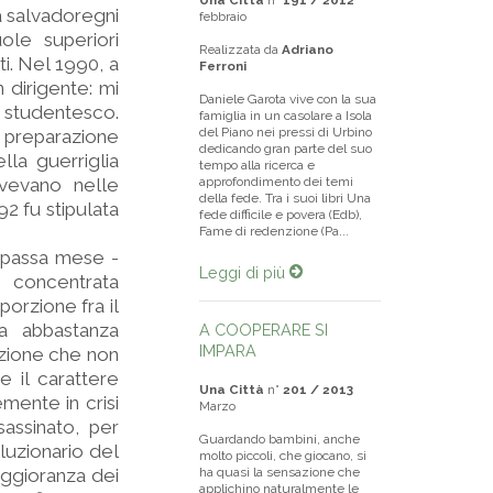
Una Città
n°
191 / 2012
ta salvadoregni
febbraio
ole superiori
Realizzata da
Adriano
ti. Nel 1990, a
Ferroni
 dirigente: mi
Daniele Garota vive con la sua
o studentesco.
famiglia in un casolare a Isola
del Piano nei pressi di Urbino
a preparazione
dedicando gran parte del suo
lla guerriglia
tempo alla ricerca e
ivevano nelle
approfondimento dei temi
della fede. Tra i suoi libri Una
2 fu stipulata
fede difficile e povera (Edb),
Fame di redenzione (Pa...
on passa mese -
Leggi di più
o concentrata
porzione fra il
za abbastanza
A COOPERARE SI
IMPARA
azione che non
e il carattere
Una Città
n°
201 / 2013
mente in crisi
Marzo
assinato, per
Guardando bambini, anche
oluzionario del
molto piccoli, che giocano, si
aggioranza dei
ha quasi la sensazione che
applichino naturalmente le