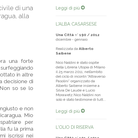
civile di una
Leggi di più
agua, alla
L'ALBA CASARSESE
Una Città
n°
190 / 2012
dicembre - gennaio
Realizzata da
Alberto
Saibene
ra una forte
Nico Naldini è stato ospite
 surfeggiando
della Libreria Utopia di Milano
il 25 marzo 2011, nell’ambito
ottato in altre
del ciclo di incontri "Attraverso
a decisione di
Pasolini” organizzato da
Alberto Saibene insieme a
 Non so se lo
Silvia De Laude e Lucio
Morawetz.Nico Naldini non
solo è stato testimone di tutt...
ngiusto e non
Leggi di più
Nicaragua. Mio
spatriare per
L'OLIO DI RISERVA
lia fu la prima
i iscrissi nei