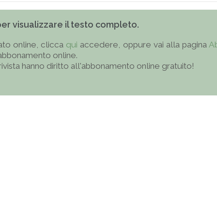
 per visualizzare il testo completo.
to online, clicca
qui
accedere, oppure vai alla pagina
A
'abbonamento online.
 rivista hanno diritto all'abbonamento online gratuito!