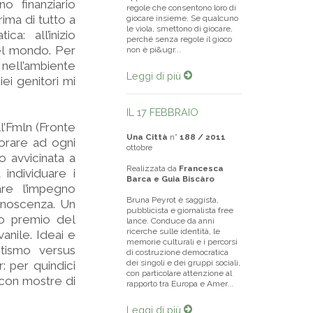
o finanziario
regole che consentono loro di
ima di tutto a
giocare insieme. Se qualcuno
le viola, smettono di giocare,
a: all’inizio
perché senza regole il gioco
nel mondo. Per
non è pi&ugr...
 nell’ambiente
Leggi di più
ei genitori mi
IL 17 FEBBRAIO
l’Fmln (Fronte
Una Città
n°
188 / 2011
borare ad ogni
ottobre
o avvicinata a
Realizzata da
Francesca
 individuare i
Barca e Guia Biscàro
are l’impegno
Bruna Peyrot è saggista,
conoscenza. Un
pubblicista e giornalista free
mo premio del
lance. Conduce da anni
ricerche sulle identità, le
anile. Ideai e
memorie culturali e i percorsi
otismo versus
di costruzione democratica
dei singoli e dei gruppi sociali,
r: per quindici
con particolare attenzione al
 con mostre di
rapporto tra Europa e Amer...
Leggi di più