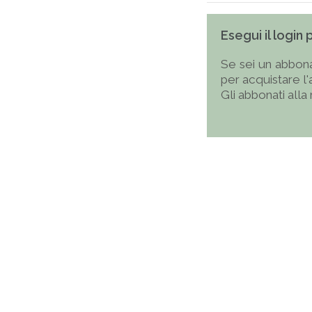
Esegui il login
Se sei un abbona
per acquistare l
Gli abbonati alla