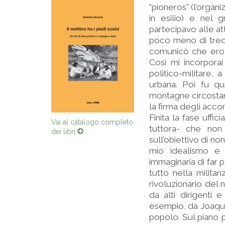
“pioneros” (l’organ
in esilio) e nel 
partecipavo alle att
poco meno di tredi
comunicò che ero s
Così mi incorporai
politico-militare,
urbana. Poi fu qu
montagne circostant
la firma degli accor
Finita la fase uffi
Vai al catalogo completo
tuttora- che non 
dei libri
sull’obiettivo di no
mio idealismo e l
immaginaria di far 
tutto nella milita
rivoluzionario del 
da alti dirigenti
esempio, da Joaquin 
popolo. Sul piano p