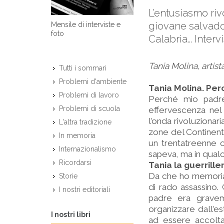
L’entusiasmo rivo
giovane salvado
Mensile di interviste e
foto
Calabria... Inter
Tania Molina, artista
Tutti i sommari
Problemi d'ambiente
Tania Molina. Per
Problemi di lavoro
Perché mio padre
Problemi di scuola
effervescenza nel
l’onda rivoluzionari
L'altra tradizione
zone del Continent
In memoria
un trentatreenne 
Internazionalismo
sapeva, ma in qual
Ricordarsi
Tania la guerrill
Da che ho memoria
Storie
di rado assassino.
I nostri editoriali
padre era graveme
organizzare dall’est
I nostri libri
ad essere accolta c