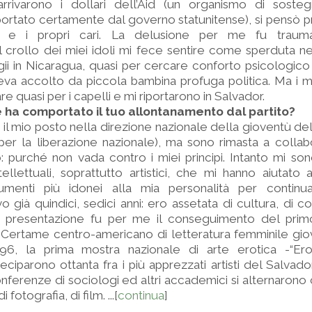
arrivarono i dollari dell’Aid (un organismo di sostegn
ortato certamente dal governo statunitense), si pensò pr
 e i propri cari. La delusione per me fu traumatic
il crollo dei miei idoli mi fece sentire come sperduta 
gii in Nicaragua, quasi per cercare conforto psicologico
va accolto da piccola bambina profuga politica. Ma i mi
re quasi per i capelli e mi riportarono in Salvador.
ha comportato il tuo allontanamento dal partito?
il mio posto nella direzione nazionale della gioventù del
per la liberazione nazionale), ma sono rimasta a colla
 purché non vada contro i miei principi. Intanto mi son
ellettuali, soprattutto artistici, che mi hanno aiutato a
umenti più idonei alla mia personalità per continu
vo già quindici, sedici anni: ero assetata di cultura, di 
di presentazione fu per me il conseguimento del pri
 Certame centro-americano di letteratura femminile giov
996, la prima mostra nazionale di arte erotica -“Er
teciparono ottanta fra i più apprezzati artisti del Salvado
onferenze di sociologi ed altri accademici si alternarono
i fotografia, di film. ...[
continua
]