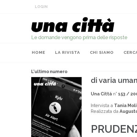
LOGIN
Le domande vengono prima delle risposte
HOME
LA RIVISTA
CHI SIAMO
CERC
L'ultimo numero
di varia uman
Una Città
n°
153 / 20
Intervista a
Tania Mol
Realizzata da
Augusto
PRUDENZ