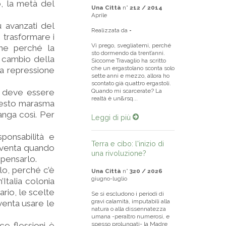
o, la metà del
Una Città
n°
212 / 2014
Aprile
ù avanzati del
Realizzata da
-
 trasformare i
Vi prego, svegliatemi, perché
che perché la
sto dormendo da trent’anni.
l cambio della
Siccome Travaglio ha scritto
che un ergastolano sconta solo
la repressione
sette anni e mezzo, allora ho
scontato già quattro ergastoli.
i deve essere
Quando mi scarcerate? La
realtà è un&rsq...
uesto marasma
anga così. Per
Leggi di più
ponsabilità e
Terra e cibo: l'inizio di
diventa quando
una rivoluzione?
 pensarlo.
lo, perché c’è
Una Città
n°
320 / 2026
giugno-luglio
’Italia colonia
rio, le scelte
Se si escludono i periodi di
gravi calamità, imputabili alla
iventa usare le
natura o alla dissennatezza
umana -peraltro numerosi, e
ce flessioni è
spesso prolungati- la Madre