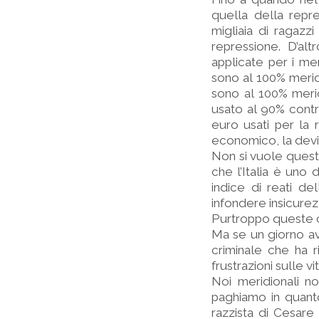
quella della repr
migliaia di ragazzi
repressione. D’al
applicate per i mer
sono al 100% meridio
sono al 100% meri
usato al 90% contro
euro usati per la 
economico, la devian
Non si vuole quest
che l’Italia è uno
indice di reati de
infondere insicurez
Purtroppo queste co
Ma se un giorno avr
criminale che ha r
frustrazioni sulle v
Noi meridionali 
paghiamo in quanto
razzista di Cesare