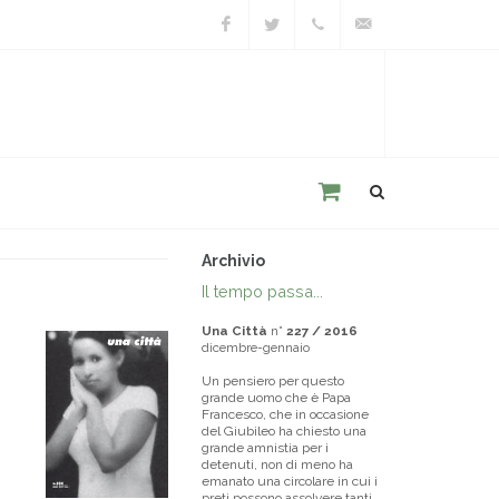
Facebook
Twitter
+39
unacitta@unacitta.o
0543
21422
Archivio
Il tempo passa...
Una Città
n°
227 / 2016
dicembre-gennaio
Un pensiero per questo
grande uomo che è Papa
Francesco, che in occasione
del Giubileo ha chiesto una
grande amnistia per i
detenuti, non di meno ha
emanato una circolare in cui i
preti possono assolvere tanti