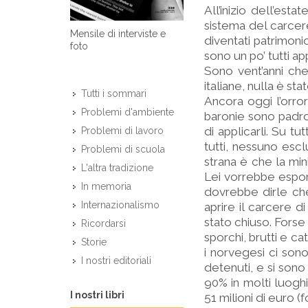
All’inizio dell’esta
sistema del carcere
Mensile di interviste e
diventati patrimonio
foto
sono un po’ tutti a
Sono vent’anni ch
italiane, nulla è st
Tutti i sommari
Ancora oggi l’orro
Problemi d'ambiente
baronie sono padro
di applicarli. Su t
Problemi di lavoro
tutti, nessuno esclu
Problemi di scuola
strana è che la min
L'altra tradizione
Lei vorrebbe esport
In memoria
dovrebbe dirle che 
Internazionalismo
aprire il carcere 
stato chiuso. Forse
Ricordarsi
sporchi, brutti e ca
Storie
i norvegesi ci sono
I nostri editoriali
detenuti, e si sono
90% in molti luoghi
I nostri libri
51 milioni di euro (f