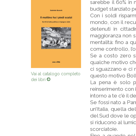
sarebbe il 60% in m
budget stanziato per 
Con i soldi risparm
mondo, con il recup
detenuti in citta
maggioranza non sa
mentalità: fino a q
come controllo, l’o
Se a costo zero s
qualche motivo ch
ci sguazzano e ci m
Vai al catalogo completo
questo motivo Bolla
dei libri
La pena è solo pu
reinserimento con i
intorno a te c’è il
Se fossi nato a Par
un’Italia, quella d
del Sud dove le opp
si riducono al lumi
scorciatoie.
Fino a quando nel 