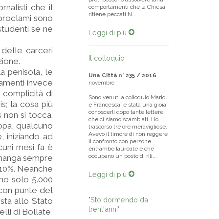
rnalisti che il
comportamenti che la Chiesa
ritiene peccati.N...
 proclami sono
 studenti se ne
Leggi di più
delle carceri
Il colloquio
zione.
a penisola, le
Una Città
n°
235 / 2016
lamenti invece
novembre
 complicità di
Sono venuti a colloquio Mario
is; la cosa più
e Francesca. è stata una gioia
conoscerli dopo tante lettere
s non si tocca.
che ci siamo scambiati. Ho
ropa, qualcuno
trascorso tre ore meravigliose.
Avevo il timore di non reggere
, iniziando ad
il confronto con persone
cuni mesi fa è
entrambe laureate e che
occupano un posto di rili...
 rimanga sempre
al 10%. Neanche
Leggi di più
anno solo 5.000
, con punte del
"Sto dormendo da
sta allo Stato
trent'anni"
elli di Bollate,