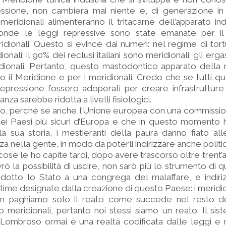
essione, non cambierà mai niente e, di generazione in
 meridionali alimenteranno il tritacarne dell’apparato ind
tronde le leggi repressive sono state emanate per i
idionali. Questo si evince dai numeri: nel regime di tort
nali; il 90% dei reclusi italiani sono meridionali; gli ergas
dionali. Pertanto, questo mastodontico apparato della 
 il Meridione e per i meridionali. Credo che se tutti ques
repressione fossero adoperati per creare infrastruttur
za sarebbe ridotta a livelli fisiologici.
o, perché se anche l’Unione europea con una commission
 dei Paesi più sicuri d’Europa e che in questo momento h
lla sua storia, i mestieranti della paura danno fiato a
za nella gente, in modo da poterli indirizzare anche polit
se le ho capite tardi, dopo avere trascorso oltre trent’an
ò la possibilità di uscire, non sarò più lo strumento di 
idotto lo Stato a una congrega del malaffare, e indiri
ittime designate dalla creazione di questo Paese: i meridio
non paghiamo solo il reato come succede nel resto 
 meridionali, pertanto noi stessi siamo un reato. Il sis
 Lombroso ormai è una realtà codificata dalle leggi e 