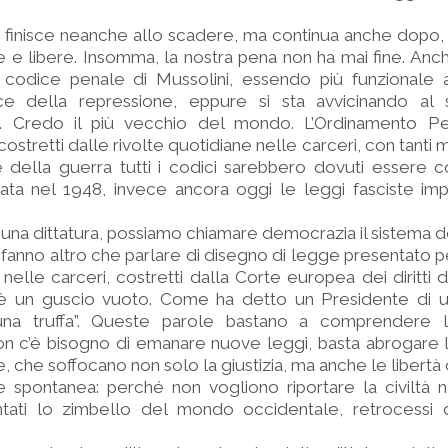
 finisce neanche allo scadere, ma continua anche dopo,
e e libere. Insomma, la nostra pena non ha mai fine. An
 codice penale di Mussolini, essendo più funzionale 
ice della repressione, eppure si sta avvicinando al
i. Credo il più vecchio del mondo. L’Ordinamento Pen
ostretti dalle rivolte quotidiane nelle carceri, con tanti
ne della guerra tutti i codici sarebbero dovuti essere c
ta nel 1948, invece ancora oggi le leggi fasciste impe
i una dittatura, possiamo chiamare democrazia il sistema 
n fanno altro che parlare di disegno di legge presentato p
 nelle carceri, costretti dalla Corte europea dei diritti 
 è un guscio vuoto. Come ha detto un Presidente di un
 una truffa”. Queste parole bastano a comprendere 
n c’è bisogno di emanare nuove leggi, basta abrogare l
che soffocano non solo la giustizia, ma anche le libertà ci
pontanea: perché non vogliono riportare la civiltà nel
tati lo zimbello del mondo occidentale, retrocessi d