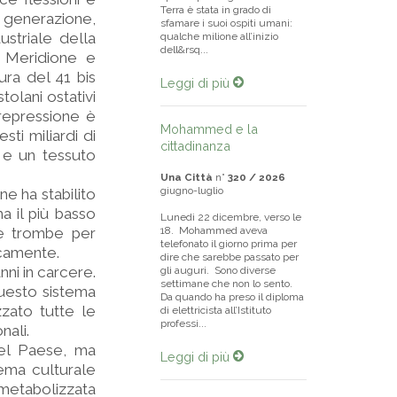
Terra è stata in grado di
 generazione,
sfamare i suoi ospiti umani:
ustriale della
qualche milione all’inizio
dell&rsq...
l Meridione e
ura del 41 bis
Leggi di più
tolani ostativi
repressione è
Mohammed e la
ti miliardi di
cittadinanza
e e un tessuto
Una Città
n°
320 / 2026
giugno-luglio
e ha stabilito
a il più basso
Lunedì 22 dicembre, verso le
lle trombe per
18. Mohammed aveva
telefonato il giorno prima per
icamente.
dire che sarebbe passato per
ni in carcere.
gli auguri. Sono diverse
settimane che non lo sento.
questo sistema
Da quando ha preso il diploma
zzato tutte le
di elettricista all’Istituto
professi...
nali.
del Paese, ma
Leggi di più
tema culturale
metabolizzata