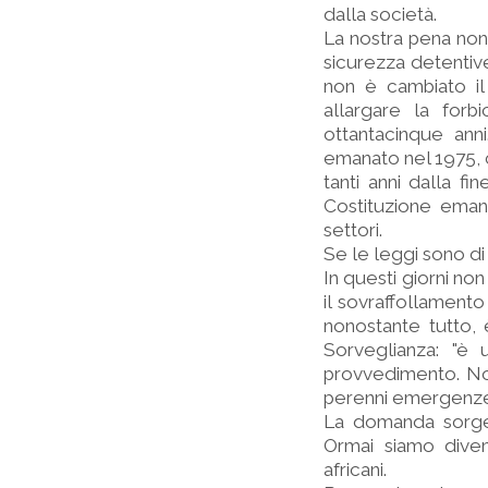
dalla società.
La nostra pena non
sicurezza detentiv
non è cambiato il
allargare la forb
ottantacinque ann
emanato nel 1975, c
tanti anni dalla fi
Costituzione emana
settori.
Se le leggi sono d
In questi giorni no
il sovraffollamento
nonostante tutto,
Sorveglianza: "è
provvedimento. No
perenni emergenze, 
La domanda sorge s
Ormai siamo diven
africani.