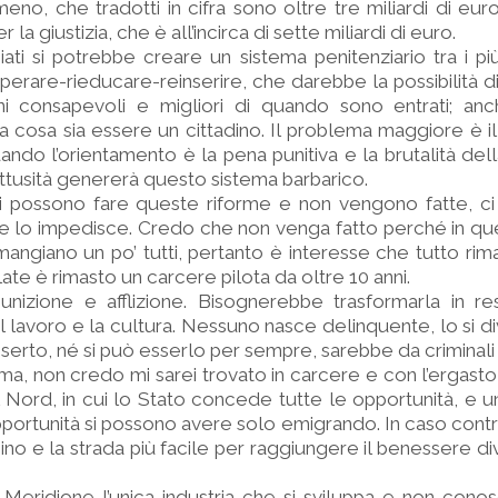
eno, che tradotti in cifra sono oltre tre miliardi di eur
la giustizia, che è all’incirca di sette miliardi di euro.
iati si potrebbe creare un sistema penitenziario tra i pi
erare-rieducare-reinserire, che darebbe la possibilità di
dini consapevoli e migliori di quando sono entrati; an
 cosa sia essere un cittadino. Il problema maggiore è i
uando l’orientamento è la pena punitiva e la brutalità del
ttusità genererà questo sistema barbarico.
i possono fare queste riforme e non vengono fatte, c
e lo impedisce. Credo che non venga fatto perché in q
angiano un po’ tutti, pertanto è interesse che tutto rim
te è rimasto un carcere pilota da oltre 10 anni.
nizione e afflizione. Bisognerebbe trasformarla in res
l lavoro e la cultura. Nessuno nasce delinquente, lo si 
 deserto, né si può esserlo per sempre, sarebbe da criminali
ma, non credo mi sarei trovato in carcere e con l’ergasto
el Nord, in cui lo Stato concede tutte le opportunità, e un
ortunità si possono avere solo emigrando. In caso contra
cino e la strada più facile per raggiungere il benessere d
Meridione l’unica industria che si sviluppa e non conos