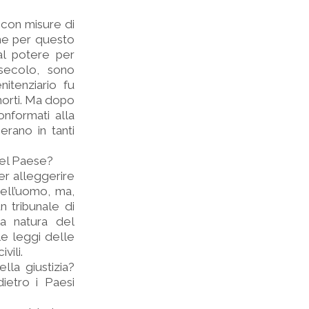
 con misure di
che per questo
al potere per
 secolo, sono
itenziario fu
 morti. Ma dopo
onformati alla
rano in tanti
del Paese?
er alleggerire
dell’uomo, ma,
 tribunale di
la natura del
e leggi delle
vili.
la giustizia?
ietro i Paesi