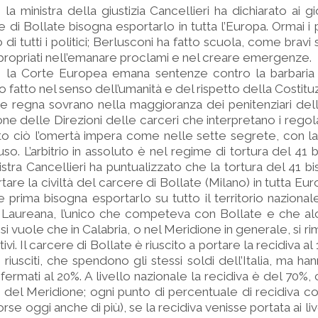
te la ministra della giustizia Cancellieri ha dichiarato ai gio
 di Bollate bisogna esportarlo in tutta l’Europa. Ormai i
 di tutti i politici; Berlusconi ha fatto scuola, come bravi
ppropriati nell’emanare proclami e nel creare emergenze.
e la Corte Europea emana sentenze contro la barbaria 
ato fatto nel senso dell’umanità e del rispetto della Costitu
re regna sovrano nella maggioranza dei penitenziari dell
ne delle Direzioni delle carceri che interpretano i rego
utto ciò l’omertà impera come nelle sette segrete, con la
so. L’arbitrio in assoluto è nel regime di tortura del 41 b
istra Cancellieri ha puntualizzato che la tortura del 41 bi
are la civiltà del carcere di Bollate (Milano) in tutta Eu
prima bisogna esportarlo su tutto il territorio nazionale
di Laureana, l’unico che competeva con Bollate e che al
 si vuole che in Calabria, o nel Meridione in generale, si
ttivi. Il carcere di Bollate è riuscito a portare la recidiva 
 riusciti, che spendono gli stessi soldi dell’Italia, ma h
 fermati al 20%. A livello nazionale la recidiva è del 70%
 del Meridione; ogni punto di percentuale di recidiva co
orse oggi anche di più), se la recidiva venisse portata ai liv