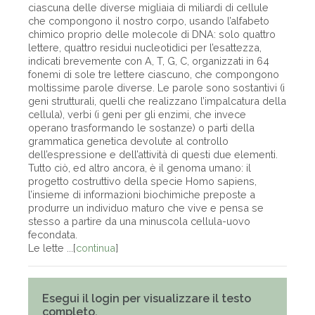
ciascuna delle diverse migliaia di miliardi di cellule
che compongono il nostro corpo, usando l’alfabeto
chimico proprio delle molecole di DNA: solo quattro
lettere, quattro residui nucleotidici per l’esattezza,
indicati brevemente con A, T, G, C, organizzati in 64
fonemi di sole tre lettere ciascuno, che compongono
moltissime parole diverse. Le parole sono sostantivi (i
geni strutturali, quelli che realizzano l’impalcatura della
cellula), verbi (i geni per gli enzimi, che invece
operano trasformando le sostanze) o parti della
grammatica genetica devolute al controllo
dell’espressione e dell’attività di questi due elementi.
Tutto ciò, ed altro ancora, è il genoma umano: il
progetto costruttivo della specie Homo sapiens,
l’insieme di informazioni biochimiche preposte a
produrre un individuo maturo che vive e pensa se
stesso a partire da una minuscola cellula-uovo
fecondata.
Le lette ...[
continua
]
Esegui il login per visualizzare il testo
completo.