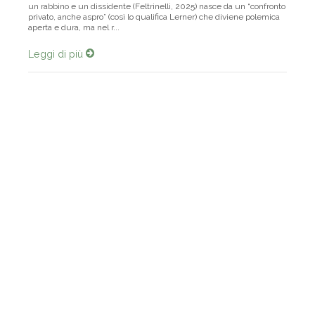
un rabbino e un dissidente (Feltrinelli, 2025) nasce da un “confronto
privato, anche aspro” (così lo qualifica Lerner) che diviene polemica
aperta e dura, ma nel r...
Leggi di più