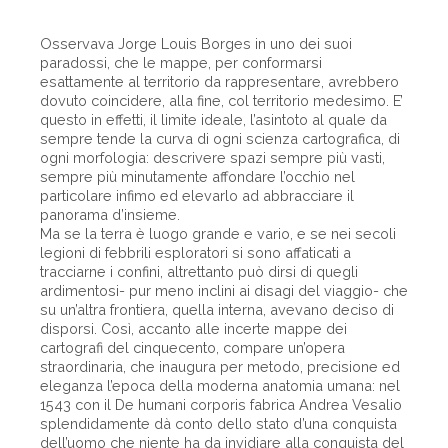
Osservava Jorge Louis Borges in uno dei suoi
paradossi, che le mappe, per conformarsi
esattamente al territorio da rappresentare, avrebbero
dovuto coincidere, alla fine, col territorio medesimo. E’
questo in effetti, il limite ideale, l’asintoto al quale da
sempre tende la curva di ogni scienza cartografica, di
ogni morfologia: descrivere spazi sempre più vasti,
sempre più minutamente affondare l’occhio nel
particolare infimo ed elevarlo ad abbracciare il
panorama d’insieme.
Ma se la terra è luogo grande e vario, e se nei secoli
legioni di febbrili esploratori si sono affaticati a
tracciarne i confini, altrettanto può dirsi di quegli
ardimentosi- pur meno inclini ai disagi del viaggio- che
su un’altra frontiera, quella interna, avevano deciso di
disporsi. Così, accanto alle incerte mappe dei
cartografi del cinquecento, compare un’opera
straordinaria, che inaugura per metodo, precisione ed
eleganza l’epoca della moderna anatomia umana: nel
1543 con il De humani corporis fabrica Andrea Vesalio
splendidamente dà conto dello stato d’una conquista
dell’uomo che niente ha da invidiare alla conquista del