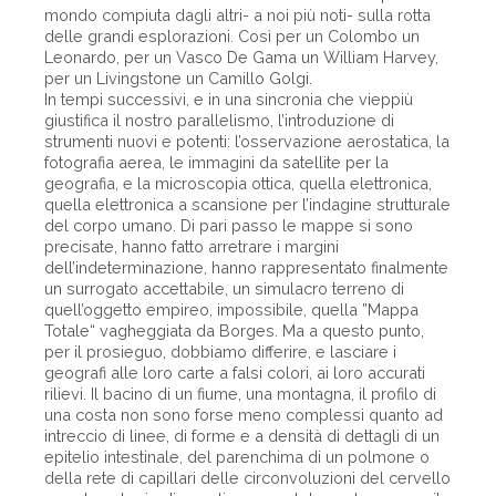
mondo compiuta dagli altri- a noi più noti- sulla rotta
delle grandi esplorazioni. Così per un Colombo un
Leonardo, per un Vasco De Gama un William Harvey,
per un Livingstone un Camillo Golgi.
In tempi successivi, e in una sincronia che vieppiù
giustifica il nostro parallelismo, l’introduzione di
strumenti nuovi e potenti: l’osservazione aerostatica, la
fotografia aerea, le immagini da satellite per la
geografia, e la microscopia ottica, quella elettronica,
quella elettronica a scansione per l’indagine strutturale
del corpo umano. Di pari passo le mappe si sono
precisate, hanno fatto arretrare i margini
dell’indeterminazione, hanno rappresentato finalmente
un surrogato accettabile, un simulacro terreno di
quell’oggetto empireo, impossibile, quella ”Mappa
Totale“ vagheggiata da Borges. Ma a questo punto,
per il prosieguo, dobbiamo differire, e lasciare i
geografi alle loro carte a falsi colori, ai loro accurati
rilievi. Il bacino di un fiume, una montagna, il profilo di
una costa non sono forse meno complessi quanto ad
intreccio di linee, di forme e a densità di dettagli di un
epitelio intestinale, del parenchima di un polmone o
della rete di capillari delle circonvoluzioni del cervello