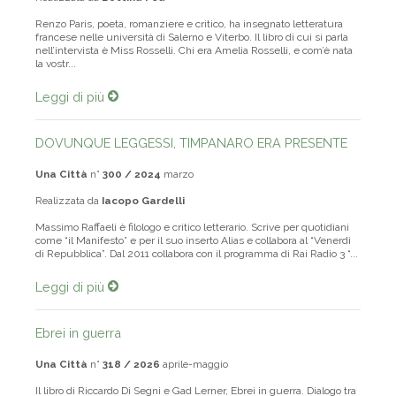
Renzo Paris, poeta, romanziere e critico, ha insegnato letteratura
francese nelle università di Salerno e Viterbo. Il libro di cui si parla
nell’intervista è Miss Rosselli. Chi era Amelia Rosselli, e com’è nata
la vostr...
Leggi di più
DOVUNQUE LEGGESSI, TIMPANARO ERA PRESENTE
Una Città
n°
300 / 2024
marzo
Realizzata da
Iacopo Gardelli
Massimo Raffaeli è filologo e critico letterario. Scrive per quotidiani
come “il Manifesto” e per il suo inserto Alias e collabora al “Venerdì
di Repubblica”. Dal 2011 collabora con il programma di Rai Radio 3 “...
Leggi di più
Ebrei in guerra
Una Città
n°
318 / 2026
aprile-maggio
Il libro di Riccardo Di Segni e Gad Lerner, Ebrei in guerra. Dialogo tra