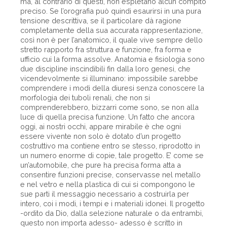
ma, al contrario di questi, non espletano alcun compito
preciso. Se l’orografia può quindi esaurirsi in una pura
tensione descrittiva, se il particolare dà ragione
completamente della sua accurata rappresentazione,
così non è per l’anatomico, il quale vive sempre dello
stretto rapporto fra struttura e funzione, fra forma e
ufficio cui la forma assolve. Anatomia e fisiologia sono
due discipline inscindibili fin dalla loro genesi, che
vicendevolmente si illuminano: impossibile sarebbe
comprendere i modi della diuresi senza conoscere la
morfologia dei tuboli renali, che non si
comprenderebbero, bizzarri come sono, se non alla
luce di quella precisa funzione. Un fatto che ancora
oggi, ai nostri occhi, appare mirabile è che ogni
essere vivente non solo è dotato d’un progetto
costruttivo ma contiene entro se stesso, riprodotto in
un numero enorme di copie, tale progetto. E’ come se
un’automobile, che pure ha precisa forma atta a
consentire funzioni precise, conservasse nel metallo
e nel vetro e nella plastica di cui si compongono le
sue parti il messaggio necessario a costruirla per
intero, coi i modi, i tempi e i materiali idonei. Il progetto
-ordito da Dio, dalla selezione naturale o da entrambi,
questo non importa adesso- adesso è scritto in