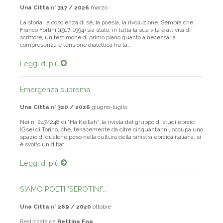
Una Città
n°
317 / 2026
marzo
La storia, la coscienza di sé, la poesia, la rivoluzione. Sembra che
Franco Fortini (1917-1994) sia stato, in tutta la sua vita e attività di
scrittore, un testimone di primo piano quanto a necessaria
compresenza e tensione dialettica fra ta...
Leggi di più
Emergenza suprema
Una Città
n°
320 / 2026
giugno-luglio
Nei n. 247/248 di “Ha Keillah”, la rivista del gruppo di studi ebraici
(Gse) di Torino, che, tenacemente da oltre cinquant’anni, occupa uno
spazio di qualche peso nella cultura della sinistra ebraica italiana, si
è svolto un dibat...
Leggi di più
SIAMO POETI "SEROTINI"...
Una Città
n°
269 / 2020
ottobre
Realizzata da
Bettina Foa