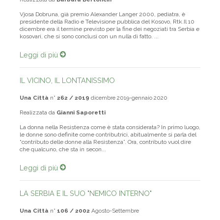
Realizzata da
Barbara Bertoncin
Vjosa Dobruna, già premio Alexander Langer 2000, pediatra, è
presidente della Radio e Televisione pubblica del Kosovo, Rtk.Il 10
dicembre era il termine previsto per la fine dei negoziati tra Serbia e
kosovari, che si sono conclusi con un nulla di fatto. ...
Leggi di più
IL VICINO, IL LONTANISSIMO
Una Città
n°
262 / 2019
dicembre 2019-gennaio 2020
Realizzata da
Gianni Saporetti
La donna nella Resistenza come è stata considerata? In primo luogo,
le donne sono definite come contributrici, abitualmente si parla del
“contributo delle donne alla Resistenza”. Ora, contributo vuol dire
che qualcuno, che sta in secon...
Leggi di più
LA SERBIA E IL SUO "NEMICO INTERNO"
Una Città
n°
106 / 2002
Agosto-Settembre