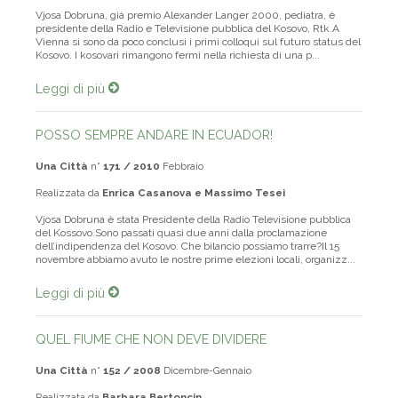
Vjosa Dobruna, già premio Alexander Langer 2000, pediatra, è
presidente della Radio e Televisione pubblica del Kosovo, Rtk.A
Vienna si sono da poco conclusi i primi colloqui sul futuro status del
Kosovo. I kosovari rimangono fermi nella richiesta di una p...
Leggi di più
POSSO SEMPRE ANDARE IN ECUADOR!
Una Città
n°
171 / 2010
Febbraio
Realizzata da
Enrica Casanova e Massimo Tesei
Vjosa Dobruna è stata Presidente della Radio Televisione pubblica
del Kossovo.Sono passati quasi due anni dalla proclamazione
dell’indipendenza del Kosovo. Che bilancio possiamo trarre?Il 15
novembre abbiamo avuto le nostre prime elezioni locali, organizz...
Leggi di più
QUEL FIUME CHE NON DEVE DIVIDERE
Una Città
n°
152 / 2008
Dicembre-Gennaio