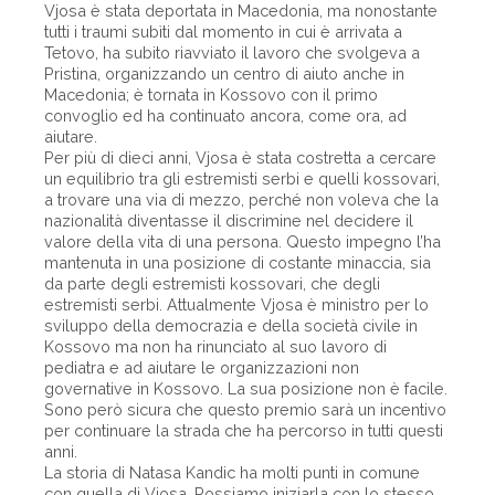
Vjosa è stata deportata in Macedonia, ma nonostante
tutti i traumi subìti dal momento in cui è arrivata a
Tetovo, ha subito riavviato il lavoro che svolgeva a
Pristina, organizzando un centro di aiuto anche in
Macedonia; è tornata in Kossovo con il primo
convoglio ed ha continuato ancora, come ora, ad
aiutare.
Per più di dieci anni, Vjosa è stata costretta a cercare
un equilibrio tra gli estremisti serbi e quelli kossovari,
a trovare una via di mezzo, perché non voleva che la
nazionalità diventasse il discrimine nel decidere il
valore della vita di una persona. Questo impegno l’ha
mantenuta in una posizione di costante minaccia, sia
da parte degli estremisti kossovari, che degli
estremisti serbi. Attualmente Vjosa è ministro per lo
sviluppo della democrazia e della società civile in
Kossovo ma non ha rinunciato al suo lavoro di
pediatra e ad aiutare le organizzazioni non
governative in Kossovo. La sua posizione non è facile.
Sono però sicura che questo premio sarà un incentivo
per continuare la strada che ha percorso in tutti questi
anni.
La storia di Natasa Kandic ha molti punti in comune
con quella di Vjosa. Possiamo iniziarla con lo stesso