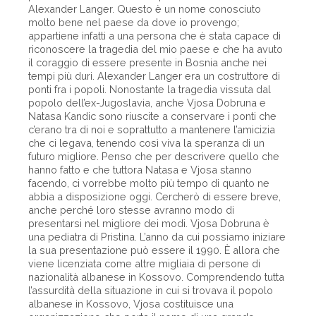
Alexander Langer. Questo è un nome conosciuto
molto bene nel paese da dove io provengo;
appartiene infatti a una persona che è stata capace di
riconoscere la tragedia del mio paese e che ha avuto
il coraggio di essere presente in Bosnia anche nei
tempi più duri. Alexander Langer era un costruttore di
ponti fra i popoli. Nonostante la tragedia vissuta dal
popolo dell’ex-Jugoslavia, anche Vjosa Dobruna e
Natasa Kandic sono riuscite a conservare i ponti che
c’erano tra di noi e soprattutto a mantenere l’amicizia
che ci legava, tenendo così viva la speranza di un
futuro migliore. Penso che per descrivere quello che
hanno fatto e che tuttora Natasa e Vjosa stanno
facendo, ci vorrebbe molto più tempo di quanto ne
abbia a disposizione oggi. Cercherò di essere breve,
anche perché loro stesse avranno modo di
presentarsi nel migliore dei modi. Vjosa Dobruna è
una pediatra di Pristina. L’anno da cui possiamo iniziare
la sua presentazione può essere il 1990. È allora che
viene licenziata come altre migliaia di persone di
nazionalità albanese in Kossovo. Comprendendo tutta
l’assurdità della situazione in cui si trovava il popolo
albanese in Kossovo, Vjosa costituisce una