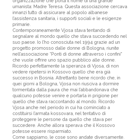
organizzazione che porta il nome di una grande
umanista: Madre Teresa. Questa associazione cercava
innanzi tutto di assicurare al popolo albanese
l’assistenza sanitaria, i supporti sociali e le esigenze
primarie.
Contemporaneamente Vjosa stava tentando di
segnalare al mondo quello che stava succedendo nel
suo paese. Io l’ho conosciuta nel 1994 grazie ad un
progetto promosso dalle donne di Bologna, riunite
nell’associazione “Ponti di donne attraverso i confini”
che vuole offrire uno spazio pubblico alle donne.
Ricordo perfettamente la speranza di Vjosa, di non
vedere ripetersi in Kossovo quello che era già
successo in Bosnia. Altrettanto bene ricordo che, in
quei giorni a Bologna, Vjosa non riusciva a dormire
tormentata dalla paura che mai l’abbandonava che
qualcuno potesse venire e portarla in prigione per
quello che stava raccontando al mondo. Ricordo
Vjosa anche nel periodo in cui ha cominciato a
costituirsi l’armata kossovara, nel tentativo di
proteggere le persone da quello che stava per
succedere. Anche allora sperava che il Kossovo
potesse essere risparmiato.
Come sappiamo, le cose sono andate diversamente.