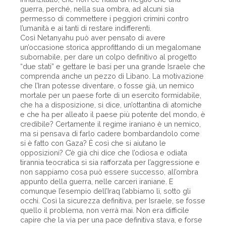
guerra, perché, nella sua ombra, ad alcuni sia
permesso di commettere i peggiori crimini contro
l’umanità e ai tanti di restare indifferenti.
Così Netanyahu può aver pensato di avere
un’occasione storica approfittando di un megalomane
subornabile, per dare un colpo definitivo al progetto
“due stati” e gettare le basi per una grande Israele che
comprenda anche un pezzo di Libano. La motivazione
che l’Iran potesse diventare, o fosse già, un nemico
mortale per un paese forte di un esercito formidabile,
che ha a disposizione, si dice, un’ottantina di atomiche
e che ha per alleato il paese più potente del mondo, è
credibile? Certamente il regime iraniano è un nemico,
ma si pensava di farlo cadere bombardandolo come
si è fatto con Gaza? È così che si aiutano le
opposizioni? C’è già chi dice che l’odiosa e odiata
tirannia teocratica si sia rafforzata per l’aggressione e
non sappiamo cosa può essere successo, all’ombra
appunto della guerra, nelle carceri iraniane. E
comunque l’esempio dell’Iraq l’abbiamo lì, sotto gli
occhi. Così la sicurezza definitiva, per Israele, se fosse
quello il problema, non verrà mai. Non era difficile
capire che la via per una pace definitiva stava, e forse