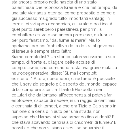
sta ancora, proprio nella nascita di uno stato
palestinese che riconosca Israele e che nel tempo, da
una tale vicinanza, ottenga, come probabile e come è
già successo malgrado tutto, importanti vantaggi in
termini di sviluppo economico, culturale e politico. A
quel punto sarebbero i palestinesi, per primi, a
combattere chi volesse ancora predicare, da fuori e
per puro fanatismo, “dal fiume al mare”. Ma, lo
ripetiamo, per noi l’obbiettivo della destra al governo
di Israele è sempre stato l’altro.
Siamo complottisti? Un storico autorevolissimo, a suo
tempo, di fronte al dilagare delle accuse di
complottismo, che comunque resta una grave malattia
neurodegenerativa, disse: “Sì, ma i complotti
esistono...”. Allora, ripetendoci, chiediamo: è possibile
che il servizio segreto più esperto del mondo, capace
di far comprare a tanti militanti di Hezbollah dei
cellulari che da lontano, all’occorrenza, si poteva far
esplodere, capace di sapere, in un raggio di centinaia
e centinaia di chilometri, a che ora Tizio e Caio sono in
riunione o a cena o in auto per una strada, non
sapesse che Hamas si stava armando fino ai denti? E
che stava scavando centinaia di chilometri di tunnel? È
possibile che non si siano chiesti se sguarnire il