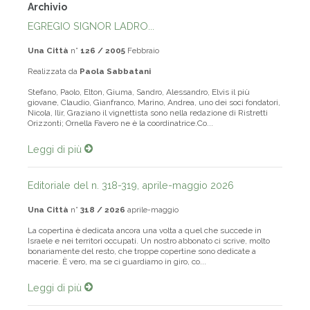
Archivio
EGREGIO SIGNOR LADRO...
Una Città
n°
126 / 2005
Febbraio
Realizzata da
Paola Sabbatani
Stefano, Paolo, Elton, Giuma, Sandro, Alessandro, Elvis il più
giovane, Claudio, Gianfranco, Marino, Andrea, uno dei soci fondatori,
Nicola, Ilir, Graziano il vignettista sono nella redazione di Ristretti
Orizzonti; Ornella Favero ne è la coordinatrice.Co...
Leggi di più
Editoriale del n. 318-319, aprile-maggio 2026
Una Città
n°
318 / 2026
aprile-maggio
La copertina è dedicata ancora una volta a quel che succede in
Israele e nei territori occupati. Un nostro abbonato ci scrive, molto
bonariamente del resto, che troppe copertine sono dedicate a
macerie. È vero, ma se ci guardiamo in giro, co...
Leggi di più