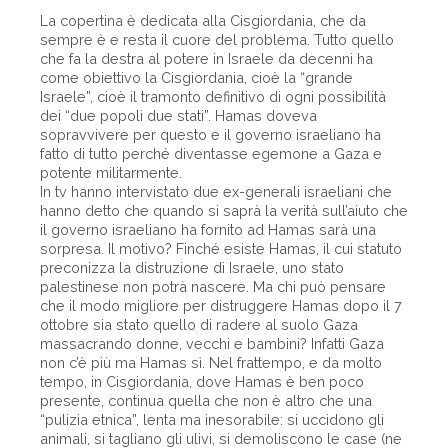
La copertina è dedicata alla Cisgiordania, che da
sempre è e resta il cuore del problema. Tutto quello
che fa la destra al potere in Israele da decenni ha
come obiettivo la Cisgiordania, cioè la “grande
Israele”, cioè il tramonto definitivo di ogni possibilità
dei “due popoli due stati”. Hamas doveva
sopravvivere per questo e il governo israeliano ha
fatto di tutto perché diventasse egemone a Gaza e
potente militarmente.
In tv hanno intervistato due ex-generali israeliani che
hanno detto che quando si saprà la verità sull’aiuto che
il governo israeliano ha fornito ad Hamas sarà una
sorpresa. Il motivo? Finché esiste Hamas, il cui statuto
preconizza la distruzione di Israele, uno stato
palestinese non potrà nascere. Ma chi può pensare
che il modo migliore per distruggere Hamas dopo il 7
ottobre sia stato quello di radere al suolo Gaza
massacrando donne, vecchi e bambini? Infatti Gaza
non c’è più ma Hamas sì. Nel frattempo, e da molto
tempo, in Cisgiordania, dove Hamas è ben poco
presente, continua quella che non è altro che una
“pulizia etnica”, lenta ma inesorabile: si uccidono gli
animali, si tagliano gli ulivi, si demoliscono le case (ne