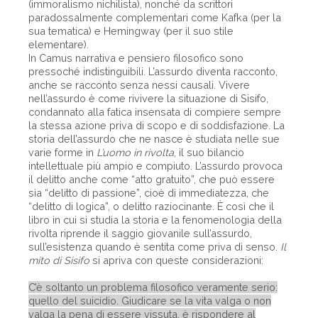
(immoralismo nichilista), nonché da scrittori
paradossalmente complementari come Kafka (per la
sua tematica) e Hemingway (per il suo stile
elementare).
In Camus narrativa e pensiero filosofico sono
pressoché indistinguibili. L’assurdo diventa racconto,
anche se racconto senza nessi causali. Vivere
nell’assurdo è come rivivere la situazione di Sisifo,
condannato alla fatica insensata di compiere sempre
la stessa azione priva di scopo e di soddisfazione. La
storia dell’assurdo che ne nasce è studiata nelle sue
varie forme in
L’uomo in rivolta
, il suo bilancio
intellettuale più ampio e compiuto. L’assurdo provoca
il delitto anche come “atto gratuito”, che può essere
sia “delitto di passione”, cioè di immediatezza, che
“delitto di logica”, o delitto raziocinante. È così che il
libro in cui si studia la storia e la fenomenologia della
rivolta riprende il saggio giovanile sull’assurdo,
sull’esistenza quando è sentita come priva di senso.
Il
mito di Sisifo
si apriva con queste considerazioni:
C’è soltanto un problema filosofico veramente serio:
quello del suicidio. Giudicare se la vita valga o non
valga la pena di essere vissuta, è rispondere al