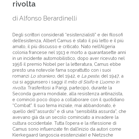
rivolta
di Alfonso Berardinelli
Degli scrittori considerati “esistenzialisti” e dei filosofi
dell’esistenza, Albert Camus è stato il più letto e il più
amato, il più discusso e criticato. Nato nell’Algeria
colonia francese nel 1913 e morto a quarantasette anni
in un incidente automobilistico, dopo aver ricevuto nel
1956 il premio Nobel per la letteratura, Camus ebbe
presto una notevole fama soprattutto con i suoi
romanzi
Lo straniero
, del 1942, e
La peste
, del 1947, a
cui si aggiunsero i saggi
Il mito di Sisifo
e
L’uomo in
rivolta
. Trasferitosi a Parigi, partecipò, durante la
Seconda guerra mondiale, alla resistenza antinazista,
e cominciò poco dopo a collaborare con il quotidiano
“Combat”. Il suo tema iniziale, mai abbandonato, è
quello dell’“assurdo” e di una “sensibilità assurda”, che
avevano già da un secolo cominciato a invadere la
cultura occidentale. Tutta l’opera e la riflessione di
Camus sono influenzate fin dall’inizio da autori come
Kierkegaard (angoscia esistenziale) e Nietzsche