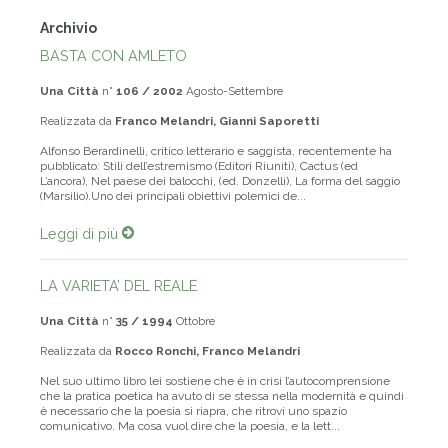
Archivio
BASTA CON AMLETO
Una Città
n°
106 / 2002
Agosto-Settembre
Realizzata da
Franco Melandri, Gianni Saporetti
Alfonso Berardinelli, critico letterario e saggista, recentemente ha
pubblicato: Stili dell’estremismo (Editori Riuniti), Cactus (ed
L’ancora), Nel paese dei balocchi, (ed. Donzelli), La forma del saggio
(Marsilio).Uno dei principali obiettivi polemici de...
Leggi di più
LA VARIETA’ DEL REALE
Una Città
n°
35 / 1994
Ottobre
Realizzata da
Rocco Ronchi, Franco Melandri
Nel suo ultimo libro lei sostiene che è in crisi l’autocomprensione
che la pratica poetica ha avuto di se stessa nella modernità e quindi
è necessario che la poesia si riapra, che ritrovi uno spazio
comunicativo. Ma cosa vuol dire che la poesia, e la lett...