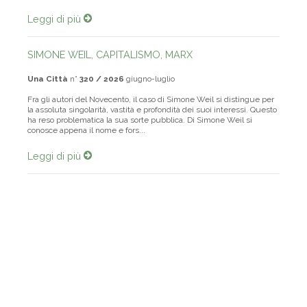
innanzitutto che oggi, come venti o trenta anni fa...
Leggi di più
SIMONE WEIL, CAPITALISMO, MARX
Una Città
n°
320 / 2026
giugno-luglio
Fra gli autori del Novecento, il caso di Simone Weil si distingue per
la assoluta singolarità, vastità e profondità dei suoi interessi. Questo
ha reso problematica la sua sorte pubblica. Di Simone Weil si
conosce appena il nome e fors...
Leggi di più