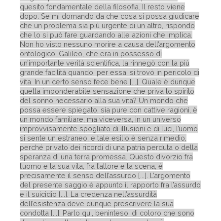
quesito fondamentale della filosofia. Il resto viene
dopo. Se mi domando da che cosa si possa giudicare
che un problema sia più urgente di un altro, rispondo
che lo si può fare guardando alle azioni che implica.
Non ho visto nessuno morire a causa dell’argomento
ontologico. Galileo, che era in possesso di
un’importante verità scientifica, la rinnegò con la più
grande facilità quando, per essa, si trovò in pericolo di
vita. In un certo senso fece bene [...]. Quale è dunque
quella imponderabile sensazione che priva lo spirito
del sonno necessario alla sua vita? Un mondo che
possa essere spiegato, sia pure con cattive ragioni, è
un mondo familiare; ma viceversa, in un universo
improvvisamente spogliato di illusioni e di luci, l’uomo
si sente un estraneo, e tale esilio è senza rimedio,
perché privato dei ricordi di una patria perduta o della
speranza di una terra promessa. Questo divorzio fra
l’uomo e la sua vita, fra l’attore e la scena, è
precisamente il senso dell’assurdo [...]. L’argomento
del presente saggio è appunto il rapporto fra l’assurdo
e il suicidio [...]. La credenza nell’assurdità
dell’esistenza deve dunque prescrivere la sua
condotta [...]. Parlo qui, beninteso, di coloro che sono