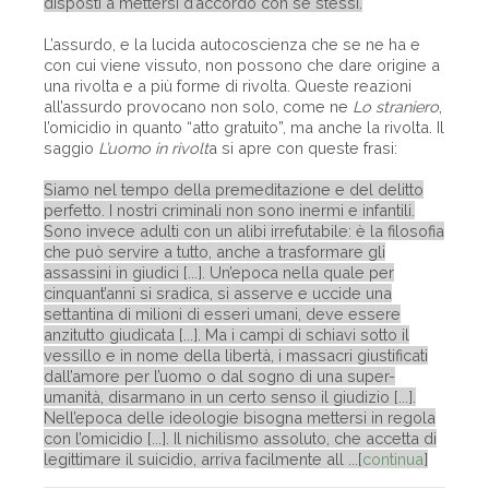
disposti a mettersi d’accordo con se stessi.
L’assurdo, e la lucida autocoscienza che se ne ha e
con cui viene vissuto, non possono che dare origine a
una rivolta e a più forme di rivolta. Queste reazioni
all’assurdo provocano non solo, come ne
Lo straniero
,
l’omicidio in quanto “atto gratuito”, ma anche la rivolta. Il
saggio
L’uomo in rivolt
a si apre con queste frasi:
Siamo nel tempo della premeditazione e del delitto
perfetto. I nostri criminali non sono inermi e infantili.
Sono invece adulti con un alibi irrefutabile: è la filosofia
che può servire a tutto, anche a trasformare gli
assassini in giudici [...]. Un’epoca nella quale per
cinquant’anni si sradica, si asserve e uccide una
settantina di milioni di esseri umani, deve essere
anzitutto giudicata [...]. Ma i campi di schiavi sotto il
vessillo e in nome della libertà, i massacri giustificati
dall’amore per l’uomo o dal sogno di una super-
umanità, disarmano in un certo senso il giudizio [...].
Nell’epoca delle ideologie bisogna mettersi in regola
con l’omicidio [...]. Il nichilismo assoluto, che accetta di
legittimare il suicidio, arriva facilmente all ...[
continua
]