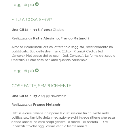
Leggi di più
E TU A COSA SERVI?
Una Città
n°
116 / 2003
Ottobre
Realizzata da
Katia Alesiano, Franco Melandri
Alfonso Berardinelli, critico letterario e saggista, recentemente ha
pubblicato: Stili dell’estremismo (Editori Riuniti), Cactus (ed
L’ancora), Nel paese dei balocchi, (ed. Donzelli), La forma del saggio
(Marsilio).Di che cosa parliamo quando parliamo di ...
Leggi di più
COSE FATTE, SEMPLICEMENTE
Una Città
n°
27 / 1993
Novembre
Realizzata da
Franco Melandri
L’attuale crisi italiana ripropone la discussione fra chi vede nella
politica solo l’ambito della mediazione e chi invece ritiene che essa
debba anche indicare scopi generali o modelli di società... Direi