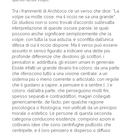
Tra i frammenti di Archiloco c’è un verso che dice: “La
volpe sa molte cose, ma il riccio ne sa una grande”.
Gli studiosi non si sono trovati d’accordo sull’esatta
interpretazione di queste oscure parole, le quali
possono anche significare semplicemente che la
volpe, con tutta la sua astuzia, è sconfitta dall’unica
difesa di cui il riccio dispone. Ma il verso può essere
assunto in senso figurato a indicare una delle più
profonde differenze che dividono gli scrittori, i
pensatori e, addirittura, gli esseri umani in generale.
Esiste infatti un grande divario tra coloro, da una parte,
che riferiscono tutto a una visione centrale, a un
sistema più o meno coerente o articolato, con regole
che li guidano a capire, a pensare e a sentire [...] e
coloro, dall’altra parte, che perseguono molti fini,
spesso separati e contraddittori, magari collegati
genericamente, de facto, per qualche ragione
psicologica o fisiologica, non unificati da un principio
morale o estetico. Le persone di questa seconda
categoria conducono esistenze, compiono azioni e
coltivano idee che sono centrifughe piuttosto che
centripete, e il loro pensiero è disperso o diffuso