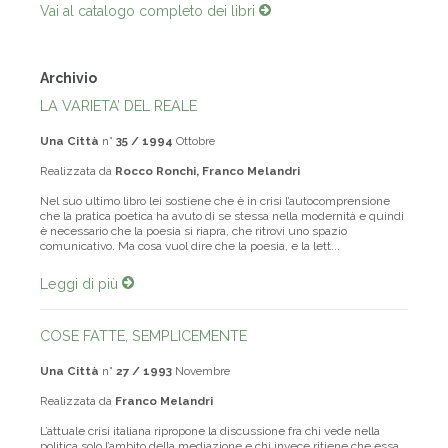
Vai al catalogo completo dei libri
Archivio
LA VARIETA’ DEL REALE
Una Città
n°
35 / 1994
Ottobre
Realizzata da
Rocco Ronchi, Franco Melandri
Nel suo ultimo libro lei sostiene che è in crisi l’autocomprensione
che la pratica poetica ha avuto di se stessa nella modernità e quindi
è necessario che la poesia si riapra, che ritrovi uno spazio
comunicativo. Ma cosa vuol dire che la poesia, e la lett...
Leggi di più
COSE FATTE, SEMPLICEMENTE
Una Città
n°
27 / 1993
Novembre
Realizzata da
Franco Melandri
L’attuale crisi italiana ripropone la discussione fra chi vede nella