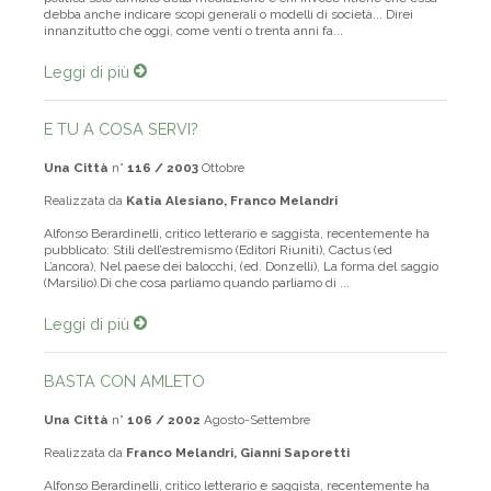
politica solo l’ambito della mediazione e chi invece ritiene che essa
debba anche indicare scopi generali o modelli di società... Direi
innanzitutto che oggi, come venti o trenta anni fa...
Leggi di più
E TU A COSA SERVI?
Una Città
n°
116 / 2003
Ottobre
Realizzata da
Katia Alesiano, Franco Melandri
Alfonso Berardinelli, critico letterario e saggista, recentemente ha
pubblicato: Stili dell’estremismo (Editori Riuniti), Cactus (ed
L’ancora), Nel paese dei balocchi, (ed. Donzelli), La forma del saggio
(Marsilio).Di che cosa parliamo quando parliamo di ...
Leggi di più
BASTA CON AMLETO
Una Città
n°
106 / 2002
Agosto-Settembre
Realizzata da
Franco Melandri, Gianni Saporetti
Alfonso Berardinelli, critico letterario e saggista, recentemente ha