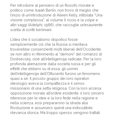
Per introdurre al pensiero di un filosofo morale e
politico come Isaiah Berlin, non trovo di meglio che
l’inizio di un’introduzione di Aileen Kelly, intitolata “Una
visione complessa”, al volume Il riccio e la volpe e
altri saggi (Adelphi, 1986), che raccoglie un’esauriente
scelta di scritti berliniani:
L’idea che il socialismo dispotico fosse
semplicemente ciò che la Russia si meritava
troverebbe consenzienti molti liberali dell’Occidente,
se non altro in riferimento ai “demoni” del romanzo di
Dostoevskij, cioè all’intelligencija radicale. Per la loro
profonda alienazione dalla società russa e per gli
effetti che ebbero su di essa, gli uomini
dell’intelligencija dell’Ottocento furono un fenomeno
quasi a sé. Il piccolo gruppo dei loro ispiratori
ideologici aveva la compattezza e il senso
missionario di una setta religiosa. Con la loro accesa
opposizione morale all’ordine esistente, il loro sincero
interesse per le idee e la loro fede nella ragione e
nella scienza, essi prepararono la strada alla
Rivoluzione e assunsero quindi una indiscutibile
rilevanza storica. Ma troppo spesso vengono trattati