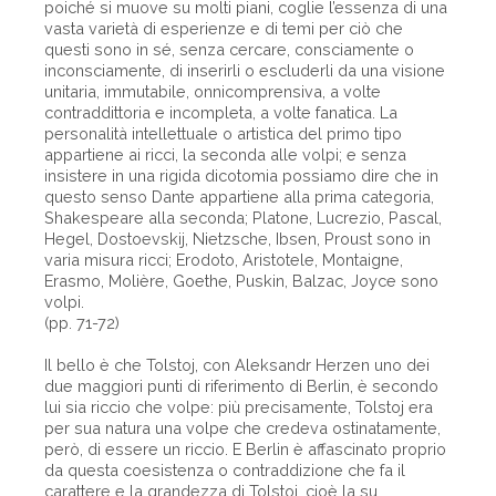
poiché si muove su molti piani, coglie l’essenza di una
vasta varietà di esperienze e di temi per ciò che
questi sono in sé, senza cercare, consciamente o
inconsciamente, di inserirli o escluderli da una visione
unitaria, immutabile, onnicomprensiva, a volte
contraddittoria e incompleta, a volte fanatica. La
personalità intellettuale o artistica del primo tipo
appartiene ai ricci, la seconda alle volpi; e senza
insistere in una rigida dicotomia possiamo dire che in
questo senso Dante appartiene alla prima categoria,
Shakespeare alla seconda; Platone, Lucrezio, Pascal,
Hegel, Dostoevskij, Nietzsche, Ibsen, Proust sono in
varia misura ricci; Erodoto, Aristotele, Montaigne,
Erasmo, Molière, Goethe, Puskin, Balzac, Joyce sono
volpi.
(pp. 71-72)
Il bello è che Tolstoj, con Aleksandr Herzen uno dei
due maggiori punti di riferimento di Berlin, è secondo
lui sia riccio che volpe: più precisamente, Tolstoj era
per sua natura una volpe che credeva ostinatamente,
però, di essere un riccio. E Berlin è affascinato proprio
da questa coesistenza o contraddizione che fa il
carattere e la grandezza di Tolstoj, cioè la su ...