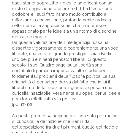
dagli storici, soprattutto inglesi e americani, con un
misto di degnazione e di orrore [...]. La Rivoluzione
d’ottobre e i suoi frutti hanno molto contribuito a
rafforzare la convinzione, profondamente radicata
nella mentalità anglosassone, che un interesse
appassionato per le idee sia un sintomo di disordine
mentale e morale.
Da questa valutazione dell’intelligencija russa ha
dissentito vigorosamente e coerentemente una voce
liberale, una voce di grande prestigio. Isaiah Berlin è
uno dei più eminenti pensatori liberali di questo
secolo: i suoi Quattro saggi sulla libertà sono
contributi di primaria importanza allo studio dei
fondamentali problemi della filosofia politica. La sua
originalità di pensatore deriva dal fatto che in lui il
liberalismo della tradizione inglese si sposa a una
curiosità insaziabile, veramente europea, per le idee e
per i loro effetti sulla vita politica.
(pp. 17-18)
A questa premessa aggiungerei, non solo per ragioni
di curiosità, la definizione che Berlin dà
dell’opposizione fra due tipi umani, quello del riccio e
quello della volpe: