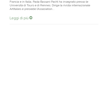
Autrice di studi e mostre dedicate all’arte figurativa del Seicento in
Francia e in Italia, Paola Bassani Pacht ha insegnato presso le
Università di Tours e di Rennes. Dirige la rivista internazionale
ArtItalies e presiede l’Association...
Leggi di più