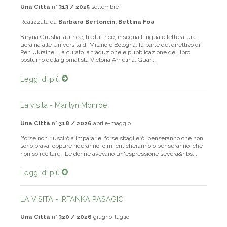
Una Città
n°
313 / 2025
settembre
Realizzata da
Barbara Bertoncin, Bettina Foa
Yaryna Grusha, autrice, traduttrice, insegna Lingua e letteratura
ucraina alle Università di Milano e Bologna, fa parte del direttivo di
Pen Ukraine. Ha curato la traduzione e pubblicazione del libro
postumo della giornalista Victoria Amelina, Guar...
Leggi di più
La visita - Marilyn Monroe
Una Città
n°
318 / 2026
aprile-maggio
"forse non riuscirò a impararle forse sbaglierò penseranno che non
sono brava oppure rideranno o mi criticheranno o penseranno che
non so recitare. Le donne avevano un'espressione severa&nbs...
Leggi di più
LA VISITA - IRFANKA PASAGIC
Una Città
n°
320 / 2026
giugno-luglio