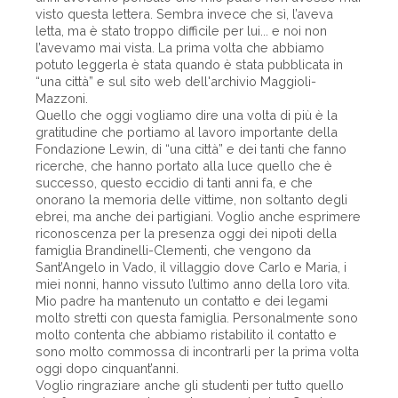
visto questa lettera. Sembra invece che sì, l’aveva
letta, ma è stato troppo difficile per lui... e noi non
l’avevamo mai vista. La prima volta che abbiamo
potuto leggerla è stata quando è stata pubblicata in
“una città” e sul sito web dell'archivio Maggioli-
Mazzoni.
Quello che oggi vogliamo dire una volta di più è la
gratitudine che portiamo al lavoro importante della
Fondazione Lewin, di “una città” e dei tanti che fanno
ricerche, che hanno portato alla luce quello che è
successo, questo eccidio di tanti anni fa, e che
onorano la memoria delle vittime, non soltanto degli
ebrei, ma anche dei partigiani. Voglio anche esprimere
riconoscenza per la presenza oggi dei nipoti della
famiglia Brandinelli-Clementi, che vengono da
Sant’Angelo in Vado, il villaggio dove Carlo e Maria, i
miei nonni, hanno vissuto l’ultimo anno della loro vita.
Mio padre ha mantenuto un contatto e dei legami
molto stretti con questa famiglia. Personalmente sono
molto contenta che abbiamo ristabilito il contatto e
sono molto commossa di incontrarli per la prima volta
oggi dopo cinquant’anni.
Voglio ringraziare anche gli studenti per tutto quello