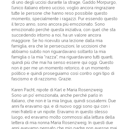
di uno degli uccisi durante la strage, Gaddo Morpurgo,
l’unico italiano ebreo ucciso, voglio ancora ringraziare
tutte le persone che hanno reso possibile questo
momento, specialmente i ragazzi. Pur essendo questo
il terzo anno, sono ancora più emozionato. Sono
emozionato perché questa iniziativa, con quel che sta
succedendo intorno a noi, ha un valore ancora
maggiore. Se ho ricevuto una lezione dalla mia
famiglia, era che le persecuzioni, le uccisioni che
abbiamo subìto non riguardavano soltanto la mia
famiglia o la mia “razza”, ma riguardavano tutti quanti,
quindi più che mai ha senso essere qui oggi. Questo
non è per me un momento retorico, è un momento
politico e quindi proseguiamo così contro ogni tipo di
fascismo e di razzismo. Grazie.
Karen Pacht, nipote di Karl e Maria Rosenzweig
Sono un po’ emozionata, anche perché parlo in
italiano, che non è la mia lingua, quindi scusatemi. Due
anni fa eravamo qui, e di nuovo oggi sono qui con i
miei fratelli e un nipote. Eravamo in questo stesso
luogo, ed eravamo molto commossi alla lettura della
lettera di mia nonna Maria Rosenzweig. In questi due
anni avevamo pensato che mio padre non avesse mai