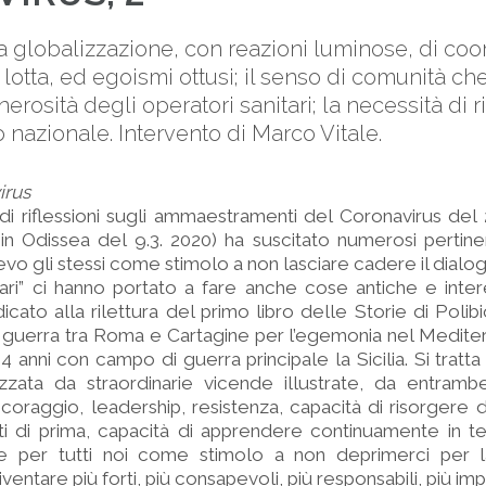
a globalizzazione, con reazioni luminose, di co
 lotta, ed egoismi ottusi; il senso di comunità che
rosità degli operatori sanitari; la necessità di ri
o nazionale. Intervento di Marco Vitale.
irus
di riflessioni sugli ammaestramenti del Coronavirus de
in Odissea del 9.3. 2020) ha suscitato numerosi pertin
cevo gli stessi come stimolo a non lasciare cadere il dialo
liari” ci hanno portato a fare anche cose antiche e intere
dicato alla rilettura del primo libro delle Storie di Poli
a guerra tra Roma e Cartagine per l’egemonia nel Medite
4 anni con campo di guerra principale la Sicilia. Si tratt
izzata da straordinarie vicende illustrate, da entramb
, coraggio, leadership, resistenza, capacità di risorgere 
ati di prima, capacità di apprendere continuamente in 
e per tutti noi come stimolo a non deprimerci per 
entare più forti, più consapevoli, più responsabili, più imp