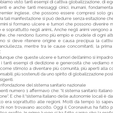
amo visto tanti esempi di cattiva globalizzazione, di egoi
nti e anche tanti messaggi cinici, inumani, fondamenta
remier inglese, che possono essere compresi solo gr
“Da tali manifestazione si può dedurre senza esitazione ch
mini si formano ulcere e tumori che possono divenire ma
e e soprattutto negli animi… Anche negli animi vengono a f
ghe, che rendono l’uomo più empio e crudele di ogni alt
imo si deve ritenere origine e causa precipua la catti
fanciullezza, mentre tra le cause concomitanti, la prima
.
nque che queste ulcere e tumori dell’animo si impadron
i tanti esempi di dedizione e generosità che vediamo n
, come stimolo a diventare più comunità, più aperti alla 
nsabili, più sostenuti da uno spirito di globalizzazione posi
sigenti.
rifondazione del sistema sanitario nazionale
i numero 1 affermavo che: “il sistema sanitario italiano
ne”. E che il “sistema italiano delle autonomie locali è da
ento era soprattutto alle regioni. Molti da tempo lo sape
i non trovavano ascolto. Oggi il Coronavirus ha fatto pu
ice profilo. In primo luogo ci ha fatto capire che la profe