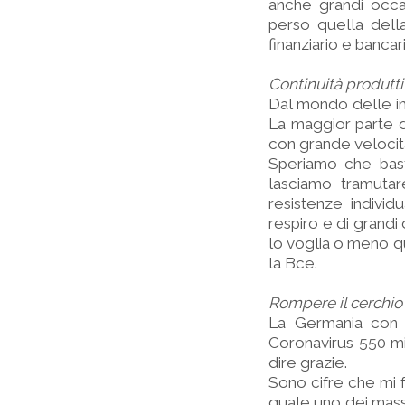
anche grandi occa
perso quella della
finanziario e bancar
Continuità produtti
Dal mondo delle i
La maggior parte d
con grande velocità 
Speriamo che bas
lasciamo tramutar
resistenze individ
respiro e di grandi
lo voglia o meno q
la Bce.
Rompere il cerchio 
La Germania con 
Coronavirus 550 mil
dire grazie.
Sono cifre che mi f
quale uno dei massi