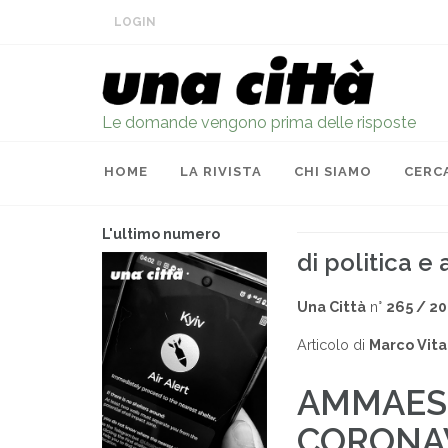
LOGIN
Le domande vengono prima delle risposte
HOME
LA RIVISTA
CHI SIAMO
CERC
L'ultimo numero
di politica e
Una Città
n°
265 / 2
Articolo di
Marco Vita
AMMAES
CORONAV