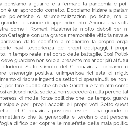
ma pensiamo a guarire e a fermare la pandemia e poi
n è un approccio corretto. Dobbiamo iniziare a parlarn
are polemiche o strumentalizzazioni politiche, ma p
grande occasione di apprendimento. Ancora una volt
lustra come i Romani, inizialmente molto deboli per ma
 con Cartagine con una grande memorabile vittoria navale
paravano dalle sconfitte a migliorare la propria organ
oprie navi, l’esperienza dei propri equipaggi, i propr
to, in tempo reale, nel corso delle battaglie. Così Poli
ia deve guardare non solo al presente ma ancor più al futur
lluderci. Sullo stimolo del Coronavirus dobbiamo r
re un’energia positiva, un’imperiosa richiesta di migl
imento di risorse ingenti da settori di spesa inutili se no
ca, per fare quello che chiede Garattini e tanti altri come
i anticorpi nella società non succederà nulla perché l’a
interessi di molte forze politiche che, da tempo, guarda
ncipale per i propri accoliti e i propri voti. Sotto quest
lla del Coronavirus possono essere una grande o
ermettiamo che la generosità e l’eroismo del perso
 foglia di fico per coprire le malefatte della mala politic