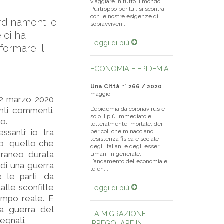
viaggiare in tutto il mondo.
Purtroppo per lui, si scontra
con le nostre esigenze di
ordinamenti e
sopravviven...
 ci ha
Leggi di più
formare il
ECONOMIA E EPIDEMIA
Una Città
n°
266 / 2020
maggio
l 2 marzo 2020
enti commenti.
L’epidemia da coronavirus è
solo il più immediato e,
go.
letteralmente, mortale, dei
ssanti; io, tra
pericoli che minacciano
l’esistenza fisica e sociale
bio, quello che
degli italiani e degli esseri
rraneo, durata
umani in generale.
L’andamento dell’economia e
a di una guerra
le en...
e le parti, da
dalle sconfitte
Leggi di più
tempo reale. E
la guerra del
LA MIGRAZIONE
egnati.
IRREGOLARE IN