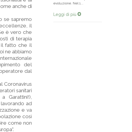
evoluzione. Nel 1...
 come anche di
Leggi di più
rio se sapremo
ccellenze, il
 Se è vero che
ti di terapia
l fatto che il
noi ne abbiamo
 internazionale
ompimento del
 operatore dal
al Coronavirus
ratori sanitari
 Garattini!),
o lavorando ad
lizzazione e va
polazione così
apire come non
uropa”.