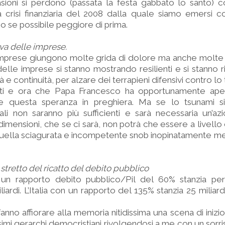
sioni si perdono (passata la festa gabbato lo santo)
 crisi finanziaria del 2008 dalla quale siamo emersi c
io se possibile peggiore di prima.
va delle imprese.
mprese giungono molte grida di dolore ma anche molte n
elle imprese si stanno mostrando resilienti e si stanno 
e continuità, per alzare dei terrapieni difensivi contro lo
ti e ora che Papa Francesco ha opportunamente aper
e questa speranza in preghiera. Ma se lo tsunami s
uali non saranno più sufficienti e sarà necessaria un’a
 dimensioni, che se ci sarà, non potrà che essere a livell
uella sciagurata e incompetente snob inopinatamente me
stretto del ricatto del debito pubblico
un rapporto debito pubblico/Pil del 60% stanzia pe
iardi. L’Italia con un rapporto del 135% stanzia 25 miliar
anno affiorare alla memoria nitidissima una scena di inizio
mi gerarchi democristiani rivolgendosi a me con un sorri