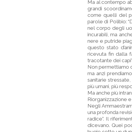
Ma al contempo abbi
grandi scoordiname
come quelli del p
parole di Polibio: 
nel corpo degli uo
incurabili, ma anch
nere e putride pia
questo stato d’an
ricevuta fin dalla 
tracotante dei capi”
Non permettiamo du
ma anzi prendiamo 
sanitarie stressate
più umani, più respo
Ma anche più intran
Riorganizzazione e 
Negli Ammaestrament
una profonda revisio
radice”. Il riferim
dicevano. Quei poch
bugie sotto un dupl