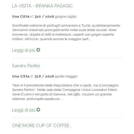
LA VISITA - IRFANKA PASAGIC
Una Città
n°
320 / 2026
giugno-luglio
Sconfinate colonne di profughi arrivavano a Tuzla, quotidianamente.
Venivamo sistemati principalmente nelle aule delle scuole. Aree
immense, stipate di letti e materassi, coperti con grigie coperte
militari. All’inizio, quando ancora la maggior part...
Leggi di più
Sandro Pertini
Una Città
n°
318 / 2026
aprile-maggio
“Non è il presidente della Repubblica che vi parla, ma il compagno
Sandro Pertini”. Nella sala della Compagnia Unica Lavoratori Merci
Varie (Culmv) nel porto di Genova, nel 1981, risuonò un grande,
caloroso, prolungato applauso. ...
Leggi di più
ONE MORE CUP OF COFFEE...