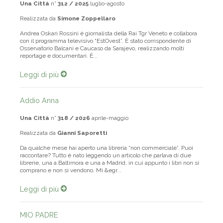
Una Città
n°
312 / 2025
luglio-agosto
Realizzata da
Simone Zoppellaro
Andrea Oskari Rossini è giornalista della Rai Tgr Veneto e collabora
con il programma televisivo “EstOvest”. È stato corrispondente di
Osservatorio Balcani e Caucaso da Sarajevo, realizzando molti
reportage e documentari. È...
Leggi di più
Addio Anna
Una Città
n°
318 / 2026
aprile-maggio
Realizzata da
Gianni Saporetti
Da qualche mese hai aperto una libreria “non commerciale”. Puoi
raccontare? Tutto è nato leggendo un articolo che parlava di due
librerie, una a Baltimora e una a Madrid, in cui appunto i libri non si
comprano e non si vendono. Mi &egr...
Leggi di più
MIO PADRE