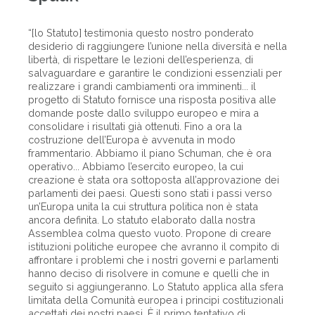
“[lo Statuto] testimonia questo nostro ponderato
desiderio di raggiungere l’unione nella diversità e nella
libertà, di rispettare le lezioni dell’esperienza, di
salvaguardare e garantire le condizioni essenziali per
realizzare i grandi cambiamenti ora imminenti... il
progetto di Statuto fornisce una risposta positiva alle
domande poste dallo sviluppo europeo e mira a
consolidare i risultati già ottenuti. Fino a ora la
costruzione dell’Europa è avvenuta in modo
frammentario. Abbiamo il piano Schuman, che è ora
operativo... Abbiamo l’esercito europeo, la cui
creazione è stata ora sottoposta all’approvazione dei
parlamenti dei paesi. Questi sono stati i passi verso
un’Europa unita la cui struttura politica non è stata
ancora definita. Lo statuto elaborato dalla nostra
Assemblea colma questo vuoto. Propone di creare
istituzioni politiche europee che avranno il compito di
affrontare i problemi che i nostri governi e parlamenti
hanno deciso di risolvere in comune e quelli che in
seguito si aggiungeranno. Lo Statuto applica alla sfera
limitata della Comunità europea i principi costituzionali
accettati dei nostri paesi. È il primo tentativo di