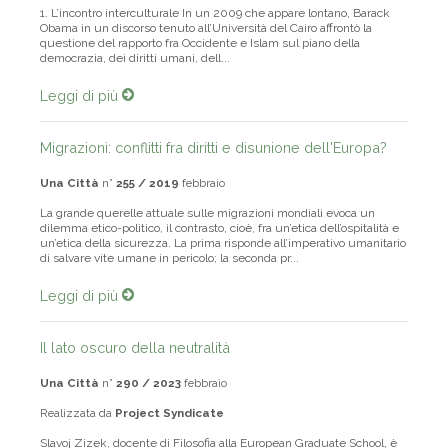
1. L’incontro interculturale In un 2009 che appare lontano, Barack
Obama in un discorso tenuto all’Università del Cairo affrontò la
questione del rapporto fra Occidente e Islam sul piano della
democrazia, dei diritti umani, dell...
Leggi di più
Migrazioni: conflitti fra diritti e disunione dell'Europa?
Una Città
n°
255 / 2019
febbraio
La grande querelle attuale sulle migrazioni mondiali evoca un
dilemma etico-politico, il contrasto, cioè, fra un’etica dell’ospitalità e
un’etica della sicurezza. La prima risponde all’imperativo umanitario
di salvare vite umane in pericolo; la seconda pr...
Leggi di più
Il lato oscuro della neutralità
Una Città
n°
290 / 2023
febbraio
Realizzata da
Project Syndicate
Slavoj Zizek, docente di Filosofia alla European Graduate School, è