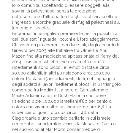
loro comunità, accettando di essere soggetti alla
sovranità palestinese, senza la protezione
dell’esercito e d’altra parte che gli israeliani accettino
l’ingresso ancorché graduale di rifugiati palestinesi sul
territorio di Israele2.
Insomma, l’interrogativo preminente per la possibilità
dei "due stati” riguarda i coloni e il loro atteggiamento.
Gli assertori più coerenti dei due stati, dagli accordi di
Ginevra del 2003 alle trattative fra Olmert e Abu
Mazen fino alla mediazione appassionata di Kerry del
2014, insistono sul fatto che circa metà dei 120
insediamenti sono piccoli e remoti (in totale circa
30.000 abitanti), in altri 50 risiedono circa 100.000
coloni. Restano 15 insediamenti, detti, nel linguaggio
degli addetti ai lavori "settlement blocs”, in un triangolo
compreso fra Modiin Illit a nord di Gerusalemme,
Maale Adumim a est e Gush Etzion a sud, dove
risiedono oltre 400.000 israeliani (l’80 per cento di
coloro che vivono oltre la Linea verde pre-67). La
superficie di questi occupa circa il 4% della
Cisgiordania e uno scambio paritario in cui Israele
cederebbe i suoi territori vicini alla striscia di Gaza o
nel sud vicino al Mar Morto consentirebbe di