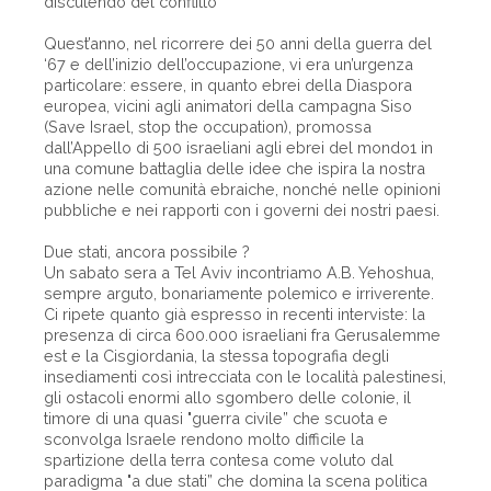
discutendo del conflitto
Quest’anno, nel ricorrere dei 50 anni della guerra del
‘67 e dell’inizio dell’occupazione, vi era un’urgenza
particolare: essere, in quanto ebrei della Diaspora
europea, vicini agli animatori della campagna Siso
(Save Israel, stop the occupation), promossa
dall’Appello di 500 israeliani agli ebrei del mondo1 in
una comune battaglia delle idee che ispira la nostra
azione nelle comunità ebraiche, nonché nelle opinioni
pubbliche e nei rapporti con i governi dei nostri paesi.
Due stati, ancora possibile ?
Un sabato sera a Tel Aviv incontriamo A.B. Yehoshua,
sempre arguto, bonariamente polemico e irriverente.
Ci ripete quanto già espresso in recenti interviste: la
presenza di circa 600.000 israeliani fra Gerusalemme
est e la Cisgiordania, la stessa topografia degli
insediamenti così intrecciata con le località palestinesi,
gli ostacoli enormi allo sgombero delle colonie, il
timore di una quasi "guerra civile” che scuota e
sconvolga Israele rendono molto difficile la
spartizione della terra contesa come voluto dal
paradigma "a due stati” che domina la scena politica