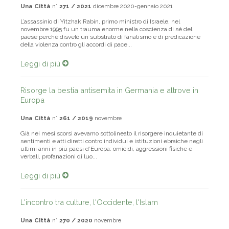
Una Città
n°
271 / 2021
dicembre 2020-gennaio 2021
L’assassinio di Yitzhak Rabin, primo ministro di Israele, nel
novembre 1995 fu un trauma enorme nella coscienza di sé del
paese perché disvelò un substrato di fanatismo e di predicazione
della violenza contro gli accordi di pace...
Leggi di più
Risorge la bestia antisemita in Germania e altrove in
Europa
Una Città
n°
261 / 2019
novembre
Già nei mesi scorsi avevamo sottolineato il risorgere inquietante di
sentimenti e atti diretti contro individui e istituzioni ebraiche negli
ultimi anni in più paesi d’Europa: omicidi, aggressioni fisiche e
verbali, profanazioni di luo...
Leggi di più
L'incontro tra culture, l'Occidente, l'Islam
Una Città
n°
270 / 2020
novembre