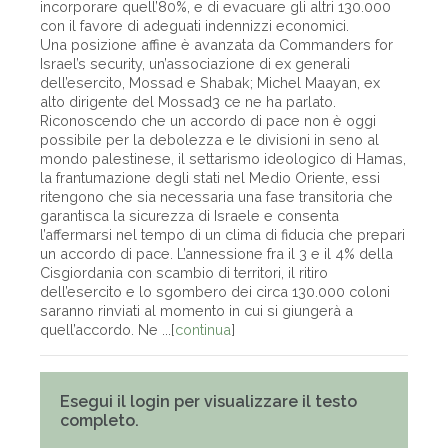
incorporare quell’80%, e di evacuare gli altri 130.000
con il favore di adeguati indennizzi economici.
Una posizione affine è avanzata da Commanders for
Israel’s security, un’associazione di ex generali
dell’esercito, Mossad e Shabak; Michel Maayan, ex
alto dirigente del Mossad3 ce ne ha parlato.
Riconoscendo che un accordo di pace non è oggi
possibile per la debolezza e le divisioni in seno al
mondo palestinese, il settarismo ideologico di Hamas,
la frantumazione degli stati nel Medio Oriente, essi
ritengono che sia necessaria una fase transitoria che
garantisca la sicurezza di Israele e consenta
l’affermarsi nel tempo di un clima di fiducia che prepari
un accordo di pace. L’annessione fra il 3 e il 4% della
Cisgiordania con scambio di territori, il ritiro
dell’esercito e lo sgombero dei circa 130.000 coloni
saranno rinviati al momento in cui si giungerà a
quell’accordo. Ne ...[
continua
]
Esegui il login per visualizzare il testo
completo.