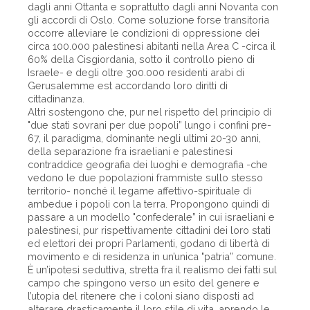
dagli anni Ottanta e soprattutto dagli anni Novanta con
gli accordi di Oslo. Come soluzione forse transitoria
occorre alleviare le condizioni di oppressione dei
circa 100.000 palestinesi abitanti nella Area C -circa il
60% della Cisgiordania, sotto il controllo pieno di
Israele- e degli oltre 300.000 residenti arabi di
Gerusalemme est accordando loro diritti di
cittadinanza.
Altri sostengono che, pur nel rispetto del principio di
"due stati sovrani per due popoli” lungo i confini pre-
67, il paradigma, dominante negli ultimi 20-30 anni,
della separazione fra israeliani e palestinesi
contraddice geografia dei luoghi e demografia -che
vedono le due popolazioni frammiste sullo stesso
territorio- nonché il legame affettivo-spirituale di
ambedue i popoli con la terra. Propongono quindi di
passare a un modello "confederale” in cui israeliani e
palestinesi, pur rispettivamente cittadini dei loro stati
ed elettori dei propri Parlamenti, godano di libertà di
movimento e di residenza in un’unica "patria” comune.
È un’ipotesi seduttiva, stretta fra il realismo dei fatti sul
campo che spingono verso un esito del genere e
l’utopia del ritenere che i coloni siano disposti ad
alterare drasticamente il loro stile di vita, aprendo le