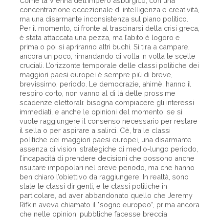
Come la Vienna dell’impero asburgico, con una
concentrazione eccezionale di intelligenza e creatività,
ma una disarmante inconsistenza sul piano politico.
Per il momento, di fronte al trascinarsi della crisi greca,
è stata attaccata una pezza, ma l’abito è logoro e
prima o poi si apriranno altri buchi. Si tira a campare,
ancora un poco, rimandando di volta in volta le scelte
cruciali. L’orizzonte temporale delle classi politiche dei
maggiori paesi europei è sempre più di breve,
brevissimo, periodo. Le democrazie, ahimè, hanno il
respiro corto, non vanno al di là delle prossime
scadenze elettorali: bisogna compiacere gli interessi
immediati, e anche le opinioni del momento, se si
vuole raggiungere il consenso necessario per restare
il sella o per aspirare a salirci. C’è, tra le classi
politiche dei maggiori paesi europei, una disarmante
assenza di visioni strategiche di medio-lungo periodo,
l’incapacità di prendere decisioni che possono anche
risultare impopolari nel breve periodo, ma che hanno
ben chiaro l’obiettivo da raggiungere. In realtà, sono
state le classi dirigenti, e le classi politiche in
particolare, ad aver abbandonato quello che Jeremy
Rifkin aveva chiamato il "sogno europeo”, prima ancora
che nelle opinioni pubbliche facesse breccia