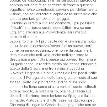
popolo dei disoccupati affamati. Gli occhiali ideologici
servono per dare false certezze di fronte a questioni
oggettivamente complesse, servono per deformare la
visione, non per cercare di capire cosa succede e che
cosa si può fare per evitare il peggio.
Cerchiamo di fare alcuni ragionamenti, il più possibile
"fattuali”. Le scienze sociali sono fallibili, ma se non
vogliamo affidarci alla Provvidenza, sarà meglio
cercare di usarle.
Sappiamo che il Pil pro capite non è una misura molto
accurata della ricchezza/povertà di un paese, però,
come prima approssimazione non è da buttar via. Il
dato ci dice che nell’Ue e anche nell’area-euro la
Grecia non è per nulla il paese più povero: Romania e
Bulgaria hanno un reddito medio pro-capite inferiore a
quello della Grecia, mentre Serbia, Slovacchia,
Slovenia, Ungheria, Polonia, Croazia e i tre paesi Baltici
e anche il Portogallo si collocano grosso modo al suo
stesso livello. Se prendiamo l’Indice di sviluppo
umano, che tiene conto di altre variabili socio-culturali
oltre al reddito, la Grecia si colloca nella fascia alta
della distribuzione, poco lontano da Spagna e Italia e
prima del Portogallo e di tutti i paesi dell’Est europeo.
Che cosa distingue la Grecia da altri paesi che non se