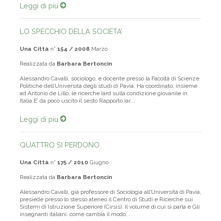
Leggi di più
LO SPECCHIO DELLA SOCIETA’
Una Città
n°
154 / 2008
Marzo
Realizzata da
Barbara Bertoncin
Alessandro Cavalli, sociologo, è docente presso la Facoltà di Scienze
Politiche dell’Università degli studi di Pavia. Ha coordinato, insieme
ad Antonio de Lillo, le ricerche Iard sulla condizione giovanile in
Italia.E’ da poco uscito il sesto Rapporto Iar...
Leggi di più
QUATTRO SI PERDONO
Una Città
n°
175 / 2010
Giugno
Realizzata da
Barbara Bertoncin
Alessandro Cavalli, già professore di Sociologia all’Università di Pavia,
presiede presso lo stesso ateneo il Centro di Studi e Ricerche sui
Sistemi di Istruzione Superiore (Cirsis). Il volume di cui si parla è Gli
insegnanti italiani: come cambia il modo...