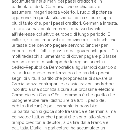
accumularsi nelle mani dei paesi creditori e, in
particolare, della Germania, che rischia così di
assumere, magari senza volerlo, il ruolo di potenza
egemone. In questa situazione, non ci si può stupire
più di tanto che, per i paesi creditori, Germania in testa,
l’interesse nazionale immediato passi davanti
all’interesse collettivo europeo di lungo periodo. È
difficile, se non impossibile, convincere i tedeschi che
le tasse che devono pagare servono (anche) per
coprire i debiti fatti in passato dai governanti greci. Già
molti tedeschi si lamentano di dover pagare più tasse
per sostenere lo sviluppo delle regioni orientali
dell’ex-Repubblica Democratica, figuriamoci quando si
tratta di un paese mediterraneo che ha dato pochi
segni di virtù. Il partito che proponesse di salvare la
Grecia senza contropartite e assicurazioni andrebbe
incontro a una sconfitta sicura alle prossime elezioni.
Come diceva Claus Offe, il dramma è che quello che
bisognerebbe fare (distribuire tra tutti il peso del
debito di alcuni) è politicamente impossibile.
La partita non si gioca solo tra Grecia e Germania, ma
coinvolge tutti, anche i paesi che sono allo stesso
tempo creditori e debitori, a partire dalla Francia e
dall’Italia. L’Italia, in particolare, ha accumulato un