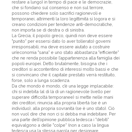
restare a lungo) in tempo di pace e le democrazie,
che si fondano sul consenso e non sul terrore,
possono chiedere solo sacrifici ragionevoli e
temporanei, altrimenti la loro legittimità si logora e si
creano condizioni per tendenze anti-democratiche,
non importa se di destra o di sinistra.
La Grecia, il popolo greco, quindi non deve essere
"punito” per essersi dato (o aver tollerato) governi
irresponsabili, ma deve essere aiutato a costruire
un’economia "sana” e uno stato abbastanza "efficiente”
che ne renda possibile l’appartenenza alla famiglia dei
popoli europei. Detto brutalmente, bisogna che i
creditori si accontentino di interessi molto bassi e che
si convincano che il capitale prestato verrà restituito,
forse, solo a lunga scadenza.
Da che mondo è mondo, c’è una legge implacabile:
chi si indebita (al di là di un ragionevole livello per
superare difficoltà temporanee) si mette nelle mani
dei creditori, rinuncia alla propria libertà (se è un
individuo), alla propria sovranità (se è uno stato). Ciò
non vuol dire che non ci si debba mai indebitare. Per
una parte dell’opinione pubblica tedesca i "debiti”
equivalgono a delle "colpe” (non a caso la lingua
tedesca usa la stessa parola per designare