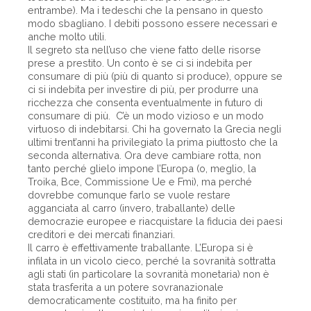
entrambe). Ma i tedeschi che la pensano in questo
modo sbagliano. I debiti possono essere necessari e
anche molto utili.
Il segreto sta nell’uso che viene fatto delle risorse
prese a prestito. Un conto è se ci si indebita per
consumare di più (più di quanto si produce), oppure se
ci si indebita per investire di più, per produrre una
ricchezza che consenta eventualmente in futuro di
consumare di più. C’è un modo vizioso e un modo
virtuoso di indebitarsi. Chi ha governato la Grecia negli
ultimi trent’anni ha privilegiato la prima piuttosto che la
seconda alternativa. Ora deve cambiare rotta, non
tanto perché glielo impone l’Europa (o, meglio, la
Troika, Bce, Commissione Ue e Fmi), ma perché
dovrebbe comunque farlo se vuole restare
agganciata al carro (invero, traballante) delle
democrazie europee e riacquistare la fiducia dei paesi
creditori e dei mercati finanziari.
Il carro è effettivamente traballante. L’Europa si è
infilata in un vicolo cieco, perché la sovranità sottratta
agli stati (in particolare la sovranità monetaria) non è
stata trasferita a un potere sovranazionale
democraticamente costituito, ma ha finito per