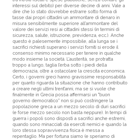
interessi sul debito) per diverse decine di anni. Vale a
dire che lo stato dovrebbe estrarre sotto forma di
tasse dai propri cittadini un ammontare di denaro in
misura sensibilmente superiore all’ammontare del
valore dei servizi resi ai cittadini stessi (in termini di
sicurezza, salute, istruzione, previdenza, ecc.). Anche
questo è palesemente impossibile, alla lunga se i
sacrifici richiesti superano i servizi forniti si erode il
consenso minimo necessario per tenere in qualche
modo insieme la società. L’austerità, se protratta
troppo a lungo, taglia l’erba sotto i piedi della
democrazia, oltre a ostacolare la crescita economica.
Certo, i governi greci hanno gravissime responsabilità
per quanto riguarda la situazione che hanno contribuito
a creare negli ultimi trent’anni, ma se si vuole che
finalmente in Grecia possa affermarsi un "buon
governo democratico” non si può costringere la
popolazione greca a un mezzo secolo di duri sacrifici
(e forse mezzo secolo non basta neppure). In tempi di
guerra i popoli sono disposti a sacrifici anche estremi,
quando sono minacciati da eserciti nemici e quando la
loro stessa sopravvivenza fisica è messa a
repentaglio. Ma per fortuna siamo (e speriamo di