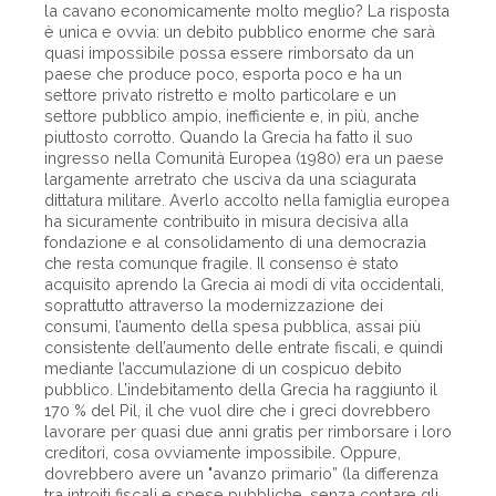
la cavano economicamente molto meglio? La risposta
è unica e ovvia: un debito pubblico enorme che sarà
quasi impossibile possa essere rimborsato da un
paese che produce poco, esporta poco e ha un
settore privato ristretto e molto particolare e un
settore pubblico ampio, inefficiente e, in più, anche
piuttosto corrotto. Quando la Grecia ha fatto il suo
ingresso nella Comunità Europea (1980) era un paese
largamente arretrato che usciva da una sciagurata
dittatura militare. Averlo accolto nella famiglia europea
ha sicuramente contribuito in misura decisiva alla
fondazione e al consolidamento di una democrazia
che resta comunque fragile. Il consenso è stato
acquisito aprendo la Grecia ai modi di vita occidentali,
soprattutto attraverso la modernizzazione dei
consumi, l’aumento della spesa pubblica, assai più
consistente dell’aumento delle entrate fiscali, e quindi
mediante l’accumulazione di un cospicuo debito
pubblico. L’indebitamento della Grecia ha raggiunto il
170 % del Pil, il che vuol dire che i greci dovrebbero
lavorare per quasi due anni gratis per rimborsare i loro
creditori, cosa ovviamente impossibile. Oppure,
dovrebbero avere un "avanzo primario” (la differenza
tra introiti fiscali e spese pubbliche, senza contare gli