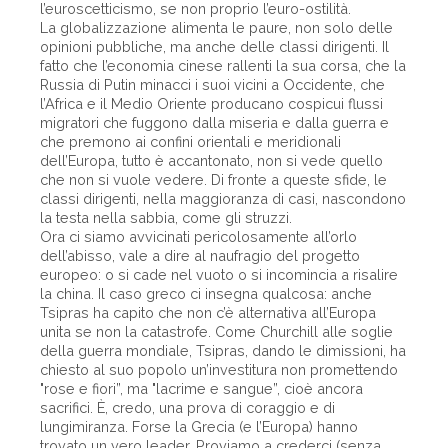
l’euroscetticismo, se non proprio l’euro-ostilità.
La globalizzazione alimenta le paure, non solo delle
opinioni pubbliche, ma anche delle classi dirigenti. Il
fatto che l’economia cinese rallenti la sua corsa, che la
Russia di Putin minacci i suoi vicini a Occidente, che
l’Africa e il Medio Oriente producano cospicui flussi
migratori che fuggono dalla miseria e dalla guerra e
che premono ai confini orientali e meridionali
dell’Europa, tutto è accantonato, non si vede quello
che non si vuole vedere. Di fronte a queste sfide, le
classi dirigenti, nella maggioranza di casi, nascondono
la testa nella sabbia, come gli struzzi.
Ora ci siamo avvicinati pericolosamente all’orlo
dell’abisso, vale a dire al naufragio del progetto
europeo: o si cade nel vuoto o si incomincia a risalire
la china. Il caso greco ci insegna qualcosa: anche
Tsipras ha capito che non c’è alternativa all’Europa
unita se non la catastrofe. Come Churchill alle soglie
della guerra mondiale, Tsipras, dando le dimissioni, ha
chiesto al suo popolo un’investitura non promettendo
"rose e fiori”, ma "lacrime e sangue”, cioè ancora
sacrifici. È, credo, una prova di coraggio e di
lungimiranza. Forse la Grecia (e l’Europa) hanno
trovato un vero leader. Proviamo a crederci (senza