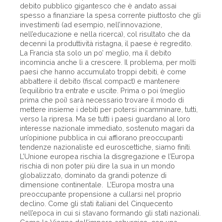
debito pubblico gigantesco che è andato assai
spesso a finanziare la spesa corrente piuttosto che gli
investimenti (ad esempio, nell’innovazione,
nell’educazione e nella ricerca), col risultato che da
decenni la produttività ristagna, il paese è regredito.
La Francia sta solo un po’ meglio, ma il debito
incomincia anche lì a crescere. Il problema, per molti
paesi che hanno accumulato troppi debiti, è come
abbattere il debito (fiscal compact) e mantenere
l’equilibrio tra entrate e uscite. Prima o poi (meglio
prima che poi) sarà necessario trovare il modo di
mettere insieme i debiti per potersi incamminare, tutti,
verso la ripresa. Ma se tutti i paesi guardano al loro
interesse nazionale immediato, sostenuto magari da
un’opinione pubblica in cui affiorano preoccupanti
tendenze nazionaliste ed euroscettiche, siamo finiti.
L’Unione europea rischia la disgregazione e l’Europa
rischia di non poter più dire la sua in un mondo
globalizzato, dominato da grandi potenze di
dimensione continentale. L’Europa mostra una
preoccupante propensione a cullarsi nel proprio
declino. Come gli stati italiani del Cinquecento
nell’epoca in cui si stavano formando gli stati nazionali.