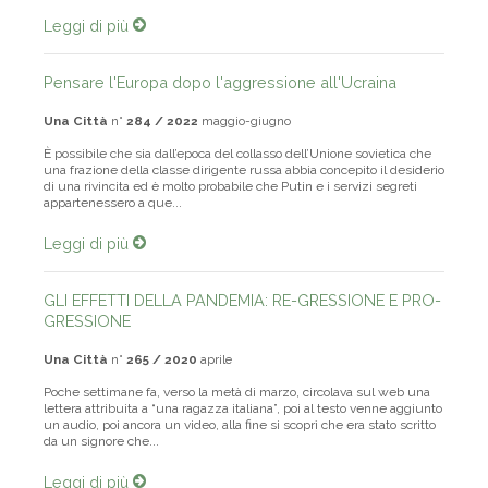
Leggi di più
Pensare l'Europa dopo l'aggressione all'Ucraina
Una Città
n°
284 / 2022
maggio-giugno
È possibile che sia dall’epoca del collasso dell’Unione sovietica che
una frazione della classe dirigente russa abbia concepito il desiderio
di una rivincita ed è molto probabile che Putin e i servizi segreti
appartenessero a que...
Leggi di più
GLI EFFETTI DELLA PANDEMIA: RE-GRESSIONE E PRO-
GRESSIONE
Una Città
n°
265 / 2020
aprile
Poche settimane fa, verso la metà di marzo, circolava sul web una
lettera attribuita a “una ragazza italiana”, poi al testo venne aggiunto
un audio, poi ancora un video, alla fine si scoprì che era stato scritto
da un signore che...