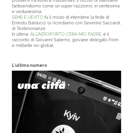
problemi fra ebrei e musulmani; il rischio di intendere
l’antisemitismo come un super-razzismo; in ventesima
e ventunesima.
SEME E LIEVITO
fu il modo di intendere la fede di
Ernesto Balducci; lo ricordiamo con Severino Saccardi,
di Testimonianze.
In ultima,
ALL’AEROPORTO C’ERA MIO PADRE
, è il
racconto di Giovanni Salierno, giovane delegato Fiom
e militante no-global.
L'ultimo numero