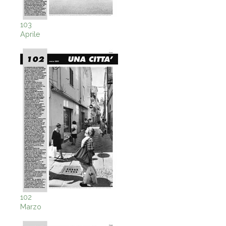
103
Aprile
102
Marzo