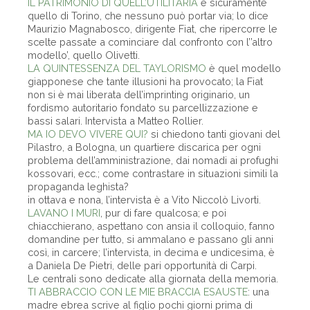
IL PATRIMONIO DI QUELL’UTILITARIA
è sicuramente
quello di Torino, che nessuno può portar via; lo dice
Maurizio Magnabosco, dirigente Fiat, che ripercorre le
scelte passate a cominciare dal confronto con l’’altro
modello’, quello Olivetti.
LA QUINTESSENZA DEL TAYLORISMO
è quel modello
giapponese che tante illusioni ha provocato; la Fiat
non si è mai liberata dell’imprinting originario, un
fordismo autoritario fondato su parcellizzazione e
bassi salari. Intervista a Matteo Rollier.
MA IO DEVO VIVERE QUI?
si chiedono tanti giovani del
Pilastro, a Bologna, un quartiere discarica per ogni
problema dell’amministrazione, dai nomadi ai profughi
kossovari, ecc.; come contrastare in situazioni simili la
propaganda leghista?
in ottava e nona, l’intervista è a Vito Niccolò Livorti.
LAVANO I MURI
, pur di fare qualcosa; e poi
chiacchierano, aspettano con ansia il colloquio, fanno
domandine per tutto, si ammalano e passano gli anni
così, in carcere; l’intervista, in decima e undicesima, è
a Daniela De Pietri, delle pari opportunità di Carpi.
Le centrali sono dedicate alla giornata della memoria.
TI ABBRACCIO CON LE MIE BRACCIA ESAUSTE
: una
madre ebrea scrive al figlio pochi giorni prima di