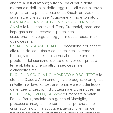
andare alla fucilazione; Vittorio Foa ci parla della
memoria e dell’oblio, delle leggi razziali e del silenzio
degli italiani, e poi di unicità della Shoah, di Israele, di
sua madre che scrisse: “Il giovane Primo è tornato”...
E ANDAMMO A VIVERE IN UN KIBBUTZ PER NOVE
ANNI
è la testimonianza di Terry Greenblat, israeliana
impegnata nel soccorso ai palestinesi in una
situazione che volge al peggio; in quattordicesima e
quindicesima.
E SHARON STA ASPETTANDO
l’occasione per andare
alla resa dei conti finale coi palestinesi; secondo Ilan
Pappe, storico israeliano, viene al dunque uno dei
problemi del sionismo, quello di dover conquistare
terre abitate anche da altri; in sedicesima e
diciassettesima.
IN QUELLA SCUOLA HO IMPARATO A DISCUTERE
è la
storia di Claudia Alemanno, giovane pugliese emigrata
in Valtellina, lavoratrice transfrontaliera e studentessa,
dalle idee di destra; in diciottesima e diciannovesima.
IL DIPLOMA, IL VELO, LA BMW
è l’intervista a Salah-
Eddine Bariki, sociologo algerino di Marsiglia; i
processi di integrazione sono in crisi perché sono in
crisi i suoi motori: la scuola e il lavoro, che non c’è; i