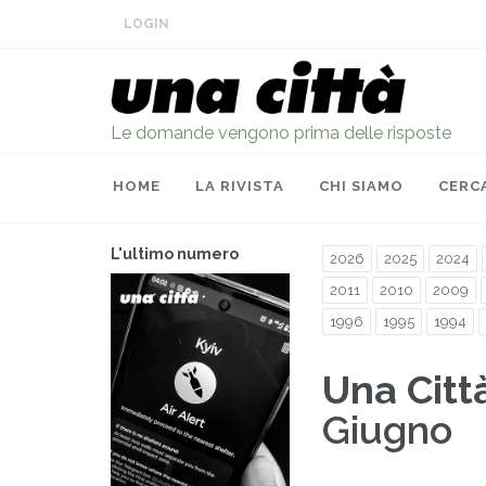
LOGIN
Le domande vengono prima delle risposte
HOME
LA RIVISTA
CHI SIAMO
CERC
L'ultimo numero
2026
2025
2024
2011
2010
2009
1996
1995
1994
Una Citt
Giugno