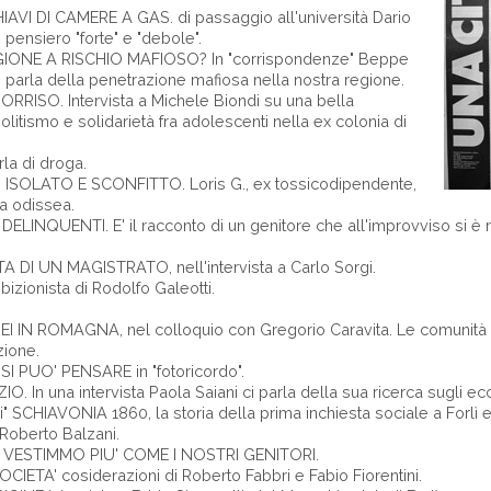
IAVI DI CAMERE A GAS. di passaggio all'università Dario
i pensiero "forte" e "debole".
ONE A RISCHIO MAFIOSO? In "corrispondenze" Beppe
 parla della penetrazione mafiosa nella nostra regione.
SORRISO. Intervista a Michele Biondi su una bella
itismo e solidarietà fra adolescenti nella ex colonia di
rla di droga.
ISOLATO E SCONFITTO. Loris G., ex tossicodipendente,
ga odissea.
NQUENTI. E' il racconto di un genitore che all'improvviso si è rit
A DI UN MAGISTRATO, nell'intervista a Carlo Sorgi.
ibizionista di Rodolfo Galeotti.
BREI IN ROMAGNA, nel colloquio con Gregorio Caravita. Le comunit
zione.
 PUO' PENSARE in "fotoricordo".
O. In una intervista Paola Saiani ci parla della sua ricerca sugli ecci
si" SCHIAVONIA 1860, la storia della prima inchiesta sociale a Forlì 
 Roberto Balzani.
 VESTIMMO PIU' COME I NOSTRI GENITORI.
ETA' cosiderazioni di Roberto Fabbri e Fabio Fiorentini.