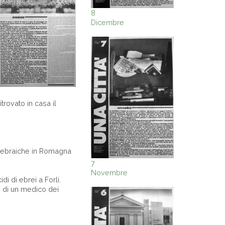
8
Dicembre
rovato in casa il
à ebraiche in Romagna
7
Novembre
di di ebrei a Forlì.
e di un medico dei