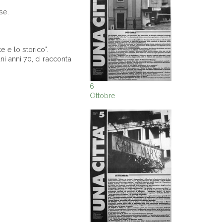
se.
ce e lo storico".
ni anni 70, ci racconta
6
Ottobre