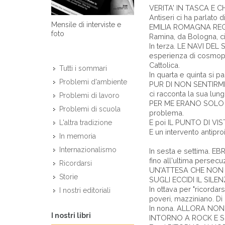
VERITA' IN TASCA E CH
Antiseri ci ha parlato d
Mensile di interviste e
EMILIA ROMAGNA REGI
foto
Ramina, da Bologna, ci
In terza. LE NAVI DEL 
esperienza di cosmopol
Cattolica.
Tutti i sommari
In quarta e quinta si pa
Problemi d'ambiente
PUR DI NON SENTIRMI 
ci racconta la sua lun
Problemi di lavoro
PER ME ERANO SOLO DELI
Problemi di scuola
problema.
E poi IL PUNTO DI VIST
L'altra tradizione
E un intervento antipro
In memoria
Internazionalismo
In sesta e settima. E
fino all'ultima persecu
Ricordarsi
UN'ATTESA CHE NON SI
Storie
SUGLI ECCIDI IL SILENZI
In ottava per "ricordar
I nostri editoriali
poveri, mazziniano. Di
In nona. ALLORA NON
I nostri libri
INTORNO A ROCK E SOCI