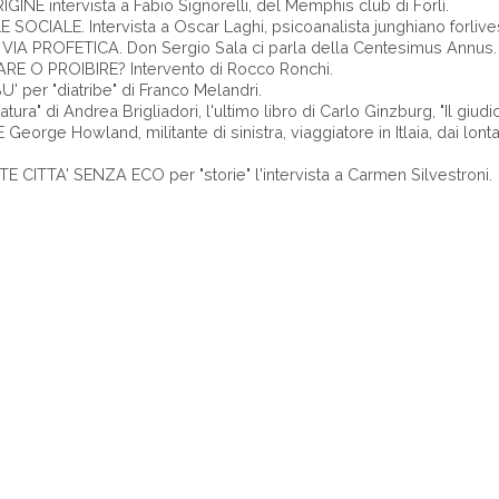
INE intervista a Fabio Signorelli, del Memphis club di Forlì.
SOCIALE. Intervista a Oscar Laghi, psicoanalista junghiano forlive
 VIA PROFETICA. Don Sergio Sala ci parla della Centesimus Annus.
RE O PROIBIRE? Intervento di Rocco Ronchi.
' per "diatribe" di Franco Melandri.
ratura" di Andrea Brigliadori, l'ultimo libro di Carlo Ginzburg, "Il giudi
George Howland, militante di sinistra, viaggiatore in Itlaia, dai lonta
TE CITTA' SENZA ECO per "storie" l'intervista a Carmen Silvestroni.