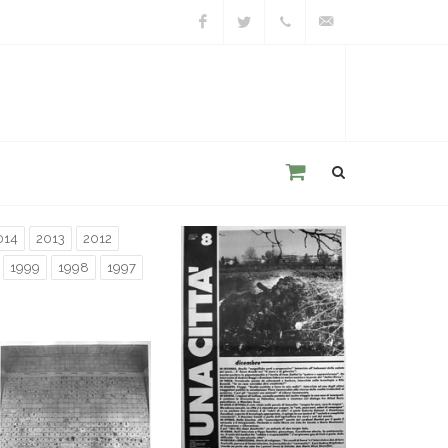
Facebook
Twitter
+39
unacitta@unacitta.o
0543
21422
014
2013
2012
1999
1998
1997