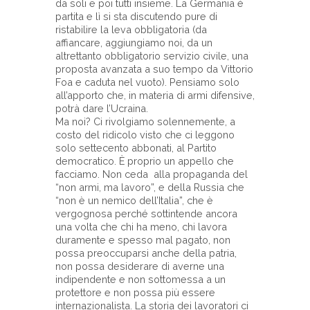
da soli e poi tutti insieme. La Germania è
partita e lì si sta discutendo pure di
ristabilire la leva obbligatoria (da
affiancare, aggiungiamo noi, da un
altrettanto obbligatorio servizio civile, una
proposta avanzata a suo tempo da Vittorio
Foa e caduta nel vuoto). Pensiamo solo
all’apporto che, in materia di armi difensive,
potrà dare l’Ucraina.
Ma noi? Ci rivolgiamo solennemente, a
costo del ridicolo visto che ci leggono
solo settecento abbonati, al Partito
democratico. È proprio un appello che
facciamo. Non ceda alla propaganda del
“non armi, ma lavoro”, e della Russia che
“non è un nemico dell’Italia”, che è
vergognosa perché sottintende ancora
una volta che chi ha meno, chi lavora
duramente e spesso mal pagato, non
possa preoccuparsi anche della patria,
non possa desiderare di averne una
indipendente e non sottomessa a un
protettore e non possa più essere
internazionalista. La storia dei lavoratori ci