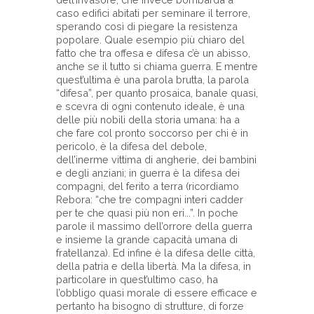
caso edifici abitati per seminare il terrore,
sperando così di piegare la resistenza
popolare. Quale esempio più chiaro del
fatto che tra offesa e difesa c’è un abisso,
anche se il tutto si chiama guerra. E mentre
quest’ultima è una parola brutta, la parola
“difesa”, per quanto prosaica, banale quasi,
e scevra di ogni contenuto ideale, è una
delle più nobili della storia umana: ha a
che fare col pronto soccorso per chi è in
pericolo, è la difesa del debole,
dell’inerme vittima di angherie, dei bambini
e degli anziani; in guerra è la difesa dei
compagni, del ferito a terra (ricordiamo
Rebora: “che tre compagni interi cadder
per te che quasi più non eri...”. In poche
parole il massimo dell’orrore della guerra
e insieme la grande capacità umana di
fratellanza). Ed infine è la difesa delle città,
della patria e della libertà. Ma la difesa, in
particolare in quest’ultimo caso, ha
l’obbligo quasi morale di essere efficace e
pertanto ha bisogno di strutture, di forze