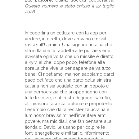
Questo numero è stato chiuso il 23 luglio
2026
- - -
In copertina un cellulare con la app per
vedere, in diretta, dove arrivano i missili
russi sull’Ucraina. Una signora ucraina che
sta in Italia e fa l’addetta alle pulizie viene
avvisata ogni volta che un missile è diretto
a Kyiv, al che, dopo poco, telefona alla
sorella che vive là per sapere se va tutto
bene. Ci ripetiamo, ma non sappiamo darci
pace del fatto che una parte della sinistra
italiana non sia solidale con un popolo e
una democrazia che si oppongono con
tutte le forze, e al costo di grandi sacrifici,
all’invasore fascista, potente e prepotente.
L’esempio che dà la resistenza ucraina è
luminoso: bravissimi nell’inventare armi
povere, ma micidiali, che fan pensare alla
fionda di David, le usano per colpire le
fonti energetiche e militari di rifornimento
dell’invasore, che invece bombarda a