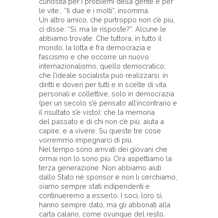
curiosità per i problemi della gente e per
le vite… “Il due e i molti”, insomma.
Un altro amico, che purtroppo non c’è più,
ci disse: “Sì, ma le risposte?”. Alcune le
abbiamo trovate. Che tuttora, in tutto il
mondo, la lotta è fra democrazia e
fascismo e che occorre un nuovo
internazionalismo, quello democratico;
che l’ideale socialista può realizzarsi, in
diritti e doveri per tutti e in scelte di vita
personali e collettive, solo in democrazia
(per un secolo s’è pensato all’incontrario e
il risultato s’è visto); che la memoria
del passato e di chi non c’è più, aiuta a
capire, e a vivere. Su queste tre cose
vorremmo impegnarci di più.
Nel tempo sono arrivati dei giovani che
ormai non lo sono più. Ora aspettiamo la
terza generazione. Non abbiamo aiuti
dallo Stato né sponsor e non li cerchiamo;
siamo sempre stati indipendenti e
continueremo a esserlo. I soci, loro sì,
hanno sempre dato, ma gli abbonati alla
carta calano, come ovunque del resto.