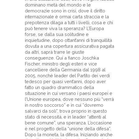
dominano metà del mondo e le
democrazie sono in crisi, dove il diritto
internazionale è ormai carta straccia e la
prepotenza dilaga a tutti i livelli, cosa e chi
può tenere viva la speranza? L’Europa
forse, se dalla sua solitudine e
inquietudine, dopo ottant’anni di tranquillità
dovuta a una copertura assicurativa pagata
da altri, saprà trarre le giuste
conseguenze. Qui a fianco Joschka
Fischer, ministro degli esteri e vice
cancelliere della Germania dal 1998 al
2005, nonché leader del Partito dei verdi
tedesco per quasi vent’anni, dopo aver
fatto un quadro drammatico della
situazione in cui versano i paesi europei e
l’Unione europea, dove nessuno più “verrà
in nostro soccorso” e in cui “dovremo
salvarci da soli”, trova proprio in questo
stato di necessità, e in leader “attenti al
bene comune”, una speranza. L’occasione
è nel progetto della “unione della difesa”.
Dopo la moneta, la difesa. Iniziando anche