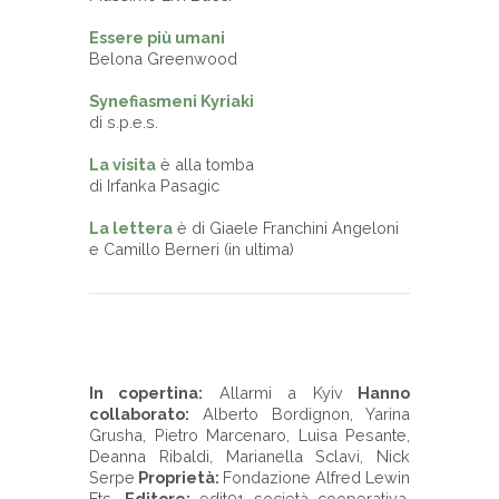
Essere più umani
Belona Greenwood
Synefiasmeni Kyriaki
di s.p.e.s.
La visita
è alla tomba
di Irfanka Pasagic
La lettera
è di Giaele Franchini Angeloni
e Camillo Berneri (in ultima)
- - -
In copertina:
Allarmi a Kyiv
Hanno
collaborato:
Alberto Bordignon, Yarina
Grusha, Pietro Marcenaro, Luisa Pesante,
Deanna Ribaldi, Marianella Sclavi, Nick
Serpe
Proprietà:
Fondazione Alfred Lewin
Ets.
Editore:
edit91 società cooperativa.