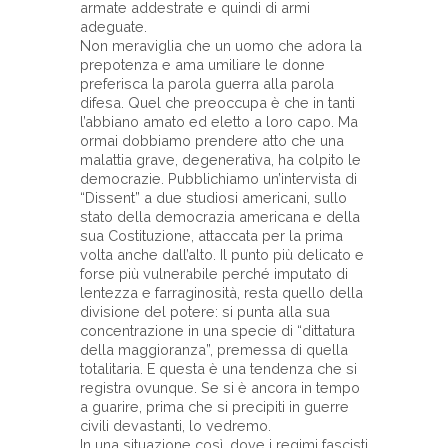
armate addestrate e quindi di armi
adeguate.
Non meraviglia che un uomo che adora la
prepotenza e ama umiliare le donne
preferisca la parola guerra alla parola
difesa. Quel che preoccupa è che in tanti
l’abbiano amato ed eletto a loro capo. Ma
ormai dobbiamo prendere atto che una
malattia grave, degenerativa, ha colpito le
democrazie. Pubblichiamo un’intervista di
“Dissent” a due studiosi americani, sullo
stato della democrazia americana e della
sua Costituzione, attaccata per la prima
volta anche dall’alto. Il punto più delicato e
forse più vulnerabile perché imputato di
lentezza e farraginosità, resta quello della
divisione del potere: si punta alla sua
concentrazione in una specie di “dittatura
della maggioranza”, premessa di quella
totalitaria. E questa è una tendenza che si
registra ovunque. Se si è ancora in tempo
a guarire, prima che si precipiti in guerre
civili devastanti, lo vedremo.
In una situazione così, dove i regimi fascisti