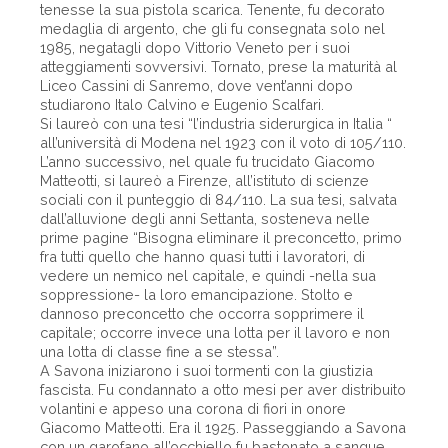
tenesse la sua pistola scarica. Tenente, fu decorato
medaglia di argento, che gli fu consegnata solo nel
1985, negatagli dopo Vittorio Veneto per i suoi
atteggiamenti sovversivi. Tornato, prese la maturità al
Liceo Cassini di Sanremo, dove vent’anni dopo
studiarono Italo Calvino e Eugenio Scalfari.
Si laureò con una tesi “l’industria siderurgica in Italia “
all’università di Modena nel 1923 con il voto di 105/110.
L’anno successivo, nel quale fu trucidato Giacomo
Matteotti, si laureò a Firenze, all’istituto di scienze
sociali con il punteggio di 84/110. La sua tesi, salvata
dall’alluvione degli anni Settanta, sosteneva nelle
prime pagine “Bisogna eliminare il preconcetto, primo
fra tutti quello che hanno quasi tutti i lavoratori, di
vedere un nemico nel capitale, e quindi -nella sua
soppressione- la loro emancipazione. Stolto e
dannoso preconcetto che occorra sopprimere il
capitale; occorre invece una lotta per il lavoro e non
una lotta di classe fine a se stessa”.
A Savona iniziarono i suoi tormenti con la giustizia
fascista. Fu condannato a otto mesi per aver distribuito
volantini e appeso una corona di fiori in onore
Giacomo Matteotti. Era il 1925. Passeggiando a Savona
con un garofano all’occhiello fu bastonato a sangue