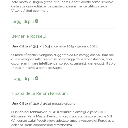
“Che cosa ho io a che fare con gli schiavi?” (ti moi sun douloisin) è il
noto motto, di lingua greca, che Piero Gobetti adottò come simbolo
della sua casa editrice. Le parole originariamente utilizzate da
Vittorio Alfieri esprimo...
Leggi di più
Berneri e Rosselli
Una Città
n°
315 / 2025
dicembre 2025 - gennaio 2026
Queste riflessioni vengono suggerite da un coraggioso volume nel
quale vengono raffigurati due personaggi della storia italiana, di cui
occorre ammirare intelligenza, coraggio, umanità, generosità. Il libro
mette in rilievo la complicit&agra...
Leggi di più
Il papa della Rerum Novarum
Una Città
n°
310 / 2025
maggio-giugno
Quando nel febbraio del 1878 il terribile e ambiguo papa Pio IX
(Giovanni Maria Mastai Ferretti) morì, il suo successore Leone XIII
(Vincenzo Luigi Pecci) aveva adottato, ancora vescovo di Perugia, la