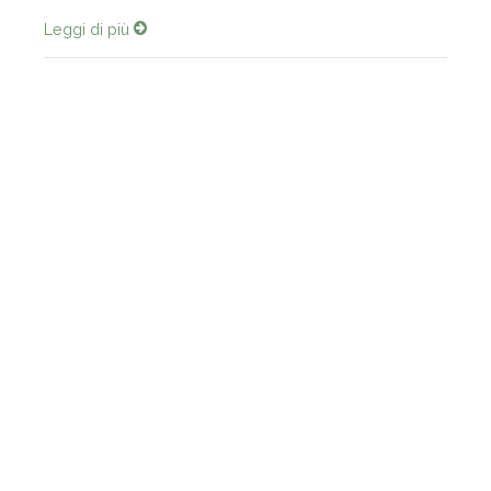
dottrina “della connessione strettissima ...
Leggi di più