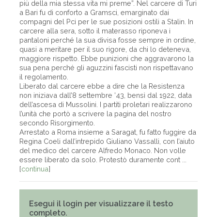
più della mia stessa vita mi preme”. Nel carcere di Turi
a Bari fu di conforto a Gramsci, emarginato dai
compagni del Pci per le sue posizioni ostili a Stalin. In
carcere alla sera, sotto il materasso riponeva i
pantaloni perché la sua divisa fosse sempre in ordine,
quasi a meritare per il suo rigore, da chi lo deteneva,
maggiore rispetto. Ebbe punizioni che aggravarono la
sua pena perché gli aguzzini fascisti non rispettavano
il regolamento.
Liberato dal carcere ebbe a dire che la Resistenza
non iniziava dall’8 settembre ’43, bensì dal 1922, data
dell’ascesa di Mussolini. I partiti proletari realizzarono
l’unità che portò a scrivere la pagina del nostro
secondo Risorgimento.
Arrestato a Roma insieme a Saragat, fu fatto fuggire da
Regina Coeli dall’intrepido Giuliano Vassalli, con l’aiuto
del medico del carcere Alfredo Monaco. Non volle
essere liberato da solo. Protestò duramente cont ...
[
continua
]
Esegui il login per visualizzare il testo
completo.