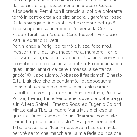
dai fascisti che gli spaccarono un braccio. Curato
all’ospedale, Pertini con il braccio al collo e dolorante
tornò in centro città a esibire ancora il garofano rosso.
Dalla spiaggia di Albissola, nel dicembre del 1926,
fece scappare su un motoscafo, verso la Corsica,
Filippo Turati, con l’aiuto di Carlo Rosselli, Ferruccio
Parri e Adriano Olivetti.
Pertini andò a Parigi, poi tornò a Nizza, fece molti
mestieri umili, dal lava macchine al muratore. Tornò
nel ’29 in Italia, ma alla stazione di Pisa un savonese lo
riconobbe e lo denunciò alla polizia. Fu condannato a
quasi undici anni di carcere. Emessa la sentenza,
gridò: “W il socialismo. Abbasso il fascismo!”. Ernesto
Eula, il giudice che lo condannò, nel dopoguerra
rimase al suo posto e fece una brillante carriera. Fu
tradotto in diversi penitenziari: Santo Stefano, Pianosa,
Ponza, Tremiti, Turi e Ventotene, dove conobbe tra gli
altri Altiero Spinelli, Ernesto Rossi ed Eugenio Colorni.
Minato dalla Tbc, la madre Maria Muzio chiese la
grazia al Duce. Rispose Pertini: “Mamma, con quale
animo hai potuto fare questo?”. E al presidente del
Tribunale scrisse: “Non mi associo a tale domanda,
perché sento che macchierei la mia fede politica che