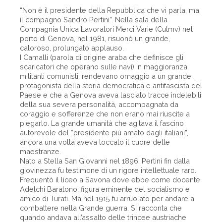
“Non è il presidente della Repubblica che vi parla, ma
il compagno Sandro Pertini”. Nella sala della
Compagnia Unica Lavoratori Merci Varie (Culmv) nel
porto di Genova, nel 1981, risuonò un grande,
caloroso, prolungato applauso.
I Camalli (parola di origine araba che definisce gli
scaricatori che operano sulle navi) in maggioranza
militanti comunisti, rendevano omaggio a un grande
protagonista della storia democratica e antifascista del
Paese e che a Genova aveva lasciato tracce indelebili
della sua severa personalità, accompagnata da
coraggio e sofferenze che non erano mai riuscite a
piegarlo. La grande umanità che agitava il fascino
autorevole del “presidente più amato dagli italiani”,
ancora una volta aveva toccato il cuore delle
maestranze.
Nato a Stella San Giovanni nel 1896, Pertini fin dalla
giovinezza fu testimone di un rigore intellettuale raro.
Frequentò il liceo a Savona dove ebbe come docente
Adelchi Baratono, figura eminente del socialismo e
amico di Turati. Ma nel 1915 fu arruolato per andare a
combattere nella Grande guerra. Si racconta che
quando andava all’assalto delle trincee austriache