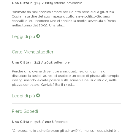
Una Città
n°
314 / 2025
ottobre-novembre
“Animato da malinconico amore per il diritto penale e la giustizia”.
Così amava dire del suo impegno culturale e politico Giuliano
Vassalli, di cui ricorrono undici anni dalla morte, avvenuta a Roma
nell’autunno del 2009. Una vita...
Leggi di più
Carlo Michelstaedter
Una Città
n°
313 / 2025
settembre
Perché un giovane di ventitré anni, qualche giorno prima di
discutere la tesi di laurea, si esplode un colpo di pistola alla tempia
insanguinando le carte posate sulla scrivania nel suo studio, nella
piazza centrale di Gorizia? Era il 17 ott...
Leggi di più
Piero Gobetti
Una Città
n°
316 / 2026
febbraio