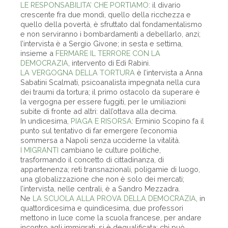
LE RESPONSABILITA’ CHE PORTIAMO
: il divario
crescente fra due mondi, quello della ricchezza e
quello della povertà, è sfruttato dal fondamentalismo
e non serviranno i bombardamenti a debellarlo, anzi;
l’intervista è a Sergio Givone; in sesta e settima,
insieme a
FERMARE IL TERRORE CON LA
DEMOCRAZIA
, intervento di Edi Rabini.
LA VERGOGNA DELLA TORTURA
è l’intervista a Anna
Sabatini Scalmati, psicoanalista impegnata nella cura
dei traumi da tortura; il primo ostacolo da superare è
la vergogna per essere fuggiti, per le umiliazioni
subìte di fronte ad altri: dall’ottava alla decima.
In undicesima,
PIAGA E RISORSA
: Erminio Scopino fa il
punto sul tentativo di far emergere l’economia
sommersa a Napoli senza ucciderne la vitalità.
I MIGRANTI
cambiano le culture politiche,
trasformando il concetto di cittadinanza, di
appartenenza; reti transnazionali, poligamie di luogo,
una globalizzazione che non è solo dei mercati;
l’intervista, nelle centrali, è a Sandro Mezzadra.
Ne
LA SCUOLA ALLA PROVA DELLA DEMOCRAZIA
, in
quattordicesima e quindicesima, due professori
mettono in luce come la scuola francese, per andare
incontro agli immigrati, si è dequalificata; chi può