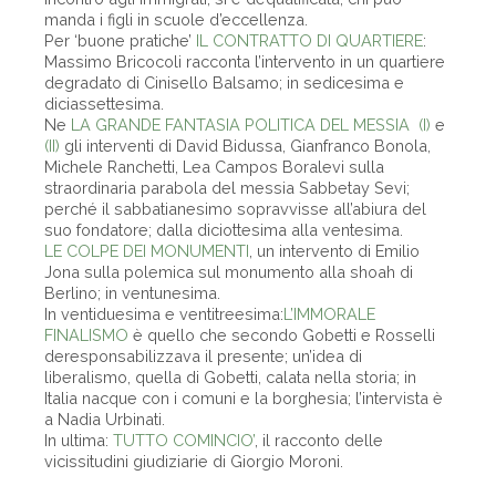
manda i figli in scuole d’eccellenza.
Per ‘buone pratiche’
IL CONTRATTO DI QUARTIERE
:
Massimo Bricocoli racconta l’intervento in un quartiere
degradato di Cinisello Balsamo; in sedicesima e
diciassettesima.
Ne
LA GRANDE FANTASIA POLITICA DEL MESSIA (I)
e
(II)
gli interventi di David Bidussa, Gianfranco Bonola,
Michele Ranchetti, Lea Campos Boralevi sulla
straordinaria parabola del messia Sabbetay Sevi;
perché il sabbatianesimo sopravvisse all’abiura del
suo fondatore; dalla diciottesima alla ventesima.
LE COLPE DEI MONUMENTI
, un intervento di Emilio
Jona sulla polemica sul monumento alla shoah di
Berlino; in ventunesima.
In ventiduesima e ventitreesima:
L’IMMORALE
FINALISMO
è quello che secondo Gobetti e Rosselli
deresponsabilizzava il presente; un’idea di
liberalismo, quella di Gobetti, calata nella storia; in
Italia nacque con i comuni e la borghesia; l’intervista è
a Nadia Urbinati.
In ultima:
TUTTO COMINCIO’
, il racconto delle
vicissitudini giudiziarie di Giorgio Moroni.