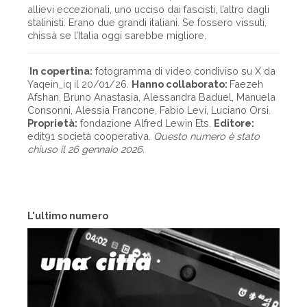
allievi eccezionali, uno ucciso dai fascisti, l’altro dagli
stalinisti. Erano due grandi italiani. Se fossero vissuti,
chissà se l’Italia oggi sarebbe migliore.
In copertina:
fotogramma di video condiviso su X da
Yaqein_iq il 20/01/26.
Hanno collaborato:
Faezeh
Afshan, Bruno Anastasia, Alessandra Baduel, Manuela
Consonni, Alessia Francone, Fabio Levi, Luciano Orsi.
Proprietà:
fondazione Alfred Lewin Ets.
Editore:
edit91 società cooperativa.
Questo numero è stato
chiuso il 26 gennaio 2026.
L'ultimo numero