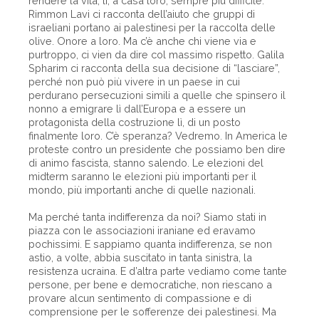
rendere la vita, lì, a casa loro, sempre più difficile.
Rimmon Lavi ci racconta dell’aiuto che gruppi di
israeliani portano ai palestinesi per la raccolta delle
olive. Onore a loro. Ma c’è anche chi viene via e
purtroppo, ci vien da dire col massimo rispetto. Galila
Spharim ci racconta della sua decisione di “lasciare”,
perché non può più vivere in un paese in cui
perdurano persecuzioni simili a quelle che spinsero il
nonno a emigrare lì dall’Europa e a essere un
protagonista della costruzione lì, di un posto
finalmente loro. C’è speranza? Vedremo. In America le
proteste contro un presidente che possiamo ben dire
di animo fascista, stanno salendo. Le elezioni del
midterm saranno le elezioni più importanti per il
mondo, più importanti anche di quelle nazionali.
Ma perché tanta indifferenza da noi? Siamo stati in
piazza con le associazioni iraniane ed eravamo
pochissimi. E sappiamo quanta indifferenza, se non
astio, a volte, abbia suscitato in tanta sinistra, la
resistenza ucraina. E d’altra parte vediamo come tante
persone, per bene e democratiche, non riescano a
provare alcun sentimento di compassione e di
comprensione per le sofferenze dei palestinesi. Ma