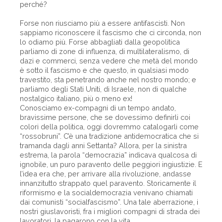
perché?
Forse non riusciamo più a essere antifascisti. Non
sappiamo riconoscere il fascismo che ci circonda, non
lo odiamo più. Forse abbagliati dalla geopolitica
parliamo di zone di influenza, di multilateralismo, di
dazi e commerci, senza vedere che metà del mondo
è sotto il fascismo e che questo, in qualsiasi modo
travestito, sta penetrando anche nel nostro mondo; e
parliamo degli Stati Uniti, di Israele, non di qualche
nostalgico italiano, più o meno ex!
Conosciamo ex-compagni di un tempo andato,
bravissime persone, che se dovessimo definirli coi
colori della politica, oggi dovremmo catalogarli come
“rossobruni”. C’è una tradizione antidemocratica che si
tramanda dagli anni Settanta? Allora, per la sinistra
estrema, la parola “democrazia” indicava qualcosa di
ignobile, un puro paravento delle peggiori ingiustizie. E
l’idea era che, per arrivare alla rivoluzione, andasse
innanzitutto strappato quel paravento. Storicamente il
riformismo e la socialdemocrazia venivano chiamati
dai comunisti “socialfascismo”. Una tale aberrazione, i
nostri giuslavoristi, fra i migliori compagni di strada dei
lavoratori, la pagarono con la vita.