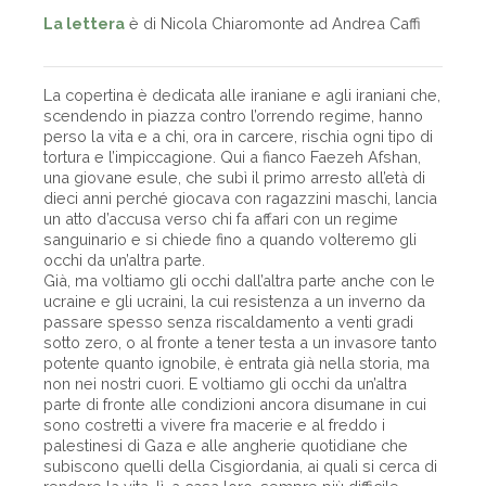
La lettera
è di Nicola Chiaromonte ad Andrea Caffi
La copertina è dedicata alle iraniane e agli iraniani che,
scendendo in piazza contro l’orrendo regime, hanno
perso la vita e a chi, ora in carcere, rischia ogni tipo di
tortura e l’impiccagione. Qui a fianco Faezeh Afshan,
una giovane esule, che subì il primo arresto all’età di
dieci anni perché giocava con ragazzini maschi, lancia
un atto d’accusa verso chi fa affari con un regime
sanguinario e si chiede fino a quando volteremo gli
occhi da un’altra parte.
Già, ma voltiamo gli occhi dall’altra parte anche con le
ucraine e gli ucraini, la cui resistenza a un inverno da
passare spesso senza riscaldamento a venti gradi
sotto zero, o al fronte a tener testa a un invasore tanto
potente quanto ignobile, è entrata già nella storia, ma
non nei nostri cuori. E voltiamo gli occhi da un’altra
parte di fronte alle condizioni ancora disumane in cui
sono costretti a vivere fra macerie e al freddo i
palestinesi di Gaza e alle angherie quotidiane che
subiscono quelli della Cisgiordania, ai quali si cerca di