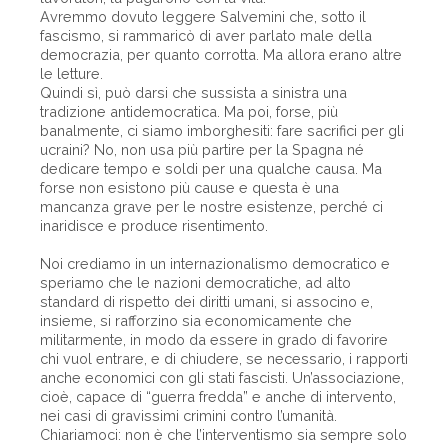
Avremmo dovuto leggere Salvemini che, sotto il
fascismo, si rammaricò di aver parlato male della
democrazia, per quanto corrotta. Ma allora erano altre
le letture.
Quindi sì, può darsi che sussista a sinistra una
tradizione antidemocratica. Ma poi, forse, più
banalmente, ci siamo imborghesiti: fare sacrifici per gli
ucraini? No, non usa più partire per la Spagna né
dedicare tempo e soldi per una qualche causa. Ma
forse non esistono più cause e questa è una
mancanza grave per le nostre esistenze, perché ci
inaridisce e produce risentimento.
Noi crediamo in un internazionalismo democratico e
speriamo che le nazioni democratiche, ad alto
standard di rispetto dei diritti umani, si associno e,
insieme, si rafforzino sia economicamente che
militarmente, in modo da essere in grado di favorire
chi vuol entrare, e di chiudere, se necessario, i rapporti
anche economici con gli stati fascisti. Un’associazione,
cioè, capace di “guerra fredda” e anche di intervento,
nei casi di gravissimi crimini contro l’umanità.
Chiariamoci: non è che l’interventismo sia sempre solo