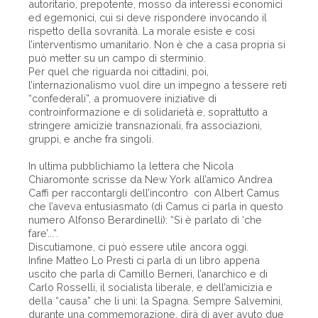
autoritario, prepotente, mosso da interessi economici
ed egemonici, cui si deve rispondere invocando il
rispetto della sovranità. La morale esiste e così
l’interventismo umanitario. Non è che a casa propria si
può metter su un campo di sterminio.
Per quel che riguarda noi cittadini, poi,
l’internazionalismo vuol dire un impegno a tessere reti
“confederali”, a promuovere iniziative di
controinformazione e di solidarietà e, soprattutto a
stringere amicizie transnazionali, fra associazioni,
gruppi, e anche fra singoli.
In ultima pubblichiamo la lettera che Nicola
Chiaromonte scrisse da New York all’amico Andrea
Caffi per raccontargli dell’incontro con Albert Camus
che l’aveva entusiasmato (di Camus ci parla in questo
numero Alfonso Berardinelli): “Si è parlato di ‘che
fare’...”.
Discutiamone, ci può essere utile ancora oggi.
Infine Matteo Lo Presti ci parla di un libro appena
uscito che parla di Camillo Berneri, l’anarchico e di
Carlo Rosselli, il socialista liberale, e dell’amicizia e
della “causa” che li unì: la Spagna. Sempre Salvemini,
durante una commemorazione, dirà di aver avuto due