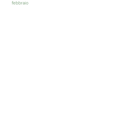
307
febbraio