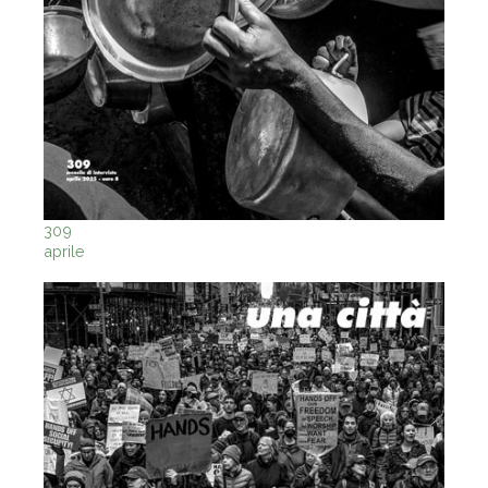
309
aprile