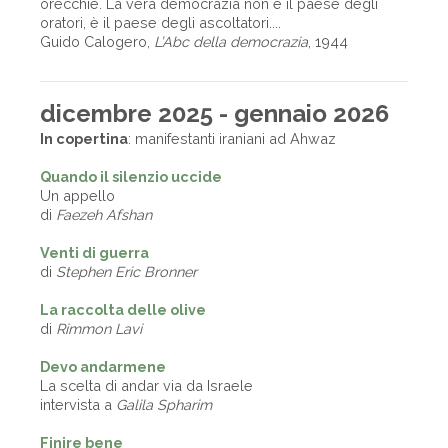
orecchie. La vera democrazia non è il paese degli
oratori, è il paese degli ascoltatori....
Guido Calogero,
L’Abc della democrazia
, 1944
dicembre 2025 - gennaio 2026
In copertina
: manifestanti iraniani ad Ahwaz
Quando il silenzio uccide
Un appello
di
Faezeh Afshan
Venti di guerra
di
Stephen Eric Bronner
La raccolta delle olive
di
Rimmon Lavi
Devo andarmene
La scelta di andar via da Israele
intervista a
Galila Spharim
Finire bene