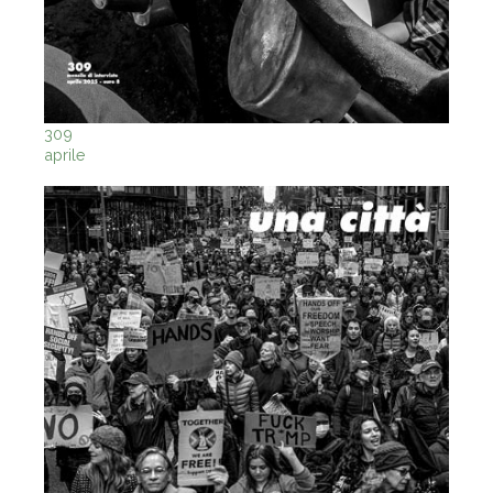
309
aprile