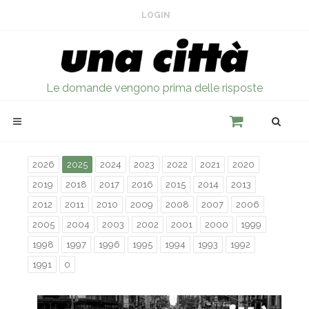
LOGIN
Le domande vengono prima delle risposte
2026
2025
2024
2023
2022
2021
2020
2019
2018
2017
2016
2015
2014
2013
2012
2011
2010
2009
2008
2007
2006
2005
2004
2003
2002
2001
2000
1999
1998
1997
1996
1995
1994
1993
1992
1991
0