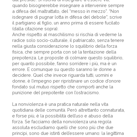
quando bisognerebbe insegnare a intervenire sempre
a difesa del maltrattato, del “messo in mezzo”. “Non
isdegnare di pugnar lotta in difesa del debole”, scrive
il partigiano al figlio, un anno prima di essere fucilato
(dalla citazione sopra).
Anche rispetto al maschilismo si rischia di vederne la
radice solo socio-culturale, il patriarcato, senza tenere
nella giusta considerazione lo squilibrio della forza
fisica, che sempre porta con sé la tentazione della
prepotenza. Le proposte di colmare questo squilibrio,
per quanto possibile, fanno sorridere i più, ma è un
errore. E comunque su questo saranno le donne a
decidere. Quel che invece riguarda tutti, uomini e
donne, è l’impegno per ripristinare un codice d’onore
fondato sul mutuo rispetto che comporti anche la
punizione del prepotente con l’ostracismo.
La nonviolenza è una pratica naturale nella vita
quotidiana delle comunità. Però altrettanto connaturata,
e forse più, è la possibilità dell’uso e abuso della
forza. Se facciamo della nonviolenza una regola
assoluta escludiamo quelli che sono più che due
principi, sono due istinti dell’essere umano: la legittima