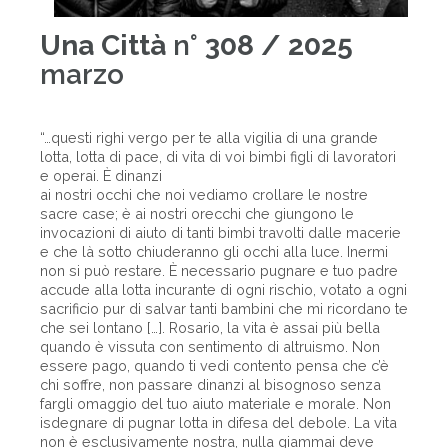
Una Città
n°
308 / 2025
marzo
“…questi righi vergo per te alla vigilia di una grande
lotta, lotta di pace, di vita di voi bimbi figli di lavoratori
e operai. È dinanzi
ai nostri occhi che noi vediamo crollare le nostre
sacre case; è ai nostri orecchi che giungono le
invocazioni di aiuto di tanti bimbi travolti dalle macerie
e che là sotto chiuderanno gli occhi alla luce. Inermi
non si può restare. È necessario pugnare e tuo padre
accude alla lotta incurante di ogni rischio, votato a ogni
sacrificio pur di salvar tanti bambini che mi ricordano te
che sei lontano […]. Rosario, la vita è assai più bella
quando è vissuta con sentimento di altruismo. Non
essere pago, quando ti vedi contento pensa che c’è
chi soffre, non passare dinanzi al bisognoso senza
fargli omaggio del tuo aiuto materiale e morale. Non
isdegnare di pugnar lotta in difesa del debole. La vita
non è esclusivamente nostra, nulla giammai deve