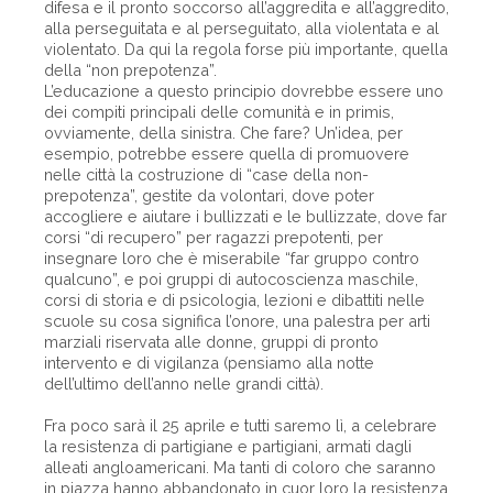
difesa e il pronto soccorso all’aggredita e all’aggredito,
alla perseguitata e al perseguitato, alla violentata e al
violentato. Da qui la regola forse più importante, quella
della “non prepotenza”.
L’educazione a questo principio dovrebbe essere uno
dei compiti principali delle comunità e in primis,
ovviamente, della sinistra. Che fare? Un’idea, per
esempio, potrebbe essere quella di promuovere
nelle città la costruzione di “case della non-
prepotenza”, gestite da volontari, dove poter
accogliere e aiutare i bullizzati e le bullizzate, dove far
corsi “di recupero” per ragazzi prepotenti, per
insegnare loro che è miserabile “far gruppo contro
qualcuno”, e poi gruppi di autocoscienza maschile,
corsi di storia e di psicologia, lezioni e dibattiti nelle
scuole su cosa significa l’onore, una palestra per arti
marziali riservata alle donne, gruppi di pronto
intervento e di vigilanza (pensiamo alla notte
dell’ultimo dell’anno nelle grandi città).
Fra poco sarà il 25 aprile e tutti saremo lì, a celebrare
la resistenza di partigiane e partigiani, armati dagli
alleati angloamericani. Ma tanti di coloro che saranno
in piazza hanno abbandonato in cuor loro la resistenza