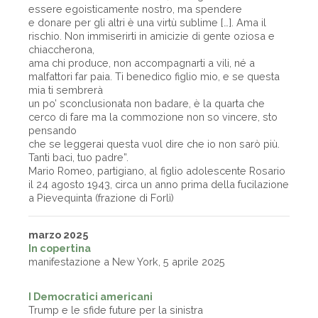
essere egoisticamente nostro, ma spendere
e donare per gli altri è una virtù sublime […]. Ama il
rischio. Non immiserirti in amicizie di gente oziosa e
chiaccherona,
ama chi produce, non accompagnarti a vili, né a
malfattori far paia. Ti benedico figlio mio, e se questa
mia ti sembrerà
un po’ sconclusionata non badare, è la quarta che
cerco di fare ma la commozione non so vincere, sto
pensando
che se leggerai questa vuol dire che io non sarò più.
Tanti baci, tuo padre”.
Mario Romeo, partigiano, al figlio adolescente Rosario
il 24 agosto 1943, circa un anno prima della fucilazione
a Pievequinta (frazione di Forlì)
marzo 2025
In copertina
manifestazione a New York, 5 aprile 2025
I Democratici americani
Trump e le sfide future per la sinistra