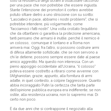
solo la resistenza degli ucraini a ostacolare l’accordo
per una pace che non potrebbe che essere ingiusta.
Stante l’intenzione dei promotori il corteo avrebbe
potuto sfilare dietro a uno striscione con su scritto:
“Lasciateci in pace, abbiamo i nostri problemi”, che si
potrebbe intendere, più volgarmente, come
“facciamoci i fatti nostri”. Una volta crollato l’equilibrio
che da ottant’anni ci garantiva la protezione americana,
tanti pensano che armarsi è inutile, perché il nemico è
un colosso, comunque è lontano e a Roma non
arriverà mai. Oggi, fra l’altro, si possono costruire armi
di difesa altamente sofisticate, che se non servono a
chi le detiene, possono sempre essere date al paese
amico aggredito. Ma questo non interessa. Con un
pieno appoggio occidentale all’Ucraina, “il colosso”
poteva essere costretto a ritirarsi come avvenne con
l’Afghanistan, grazie, appunto, alla fornitura di armi
adatte, in quel contesto, a colpire l’aggressore. Quanto
abbia incoraggiato Putin la certezza che tanta parte
dell’opinione pubblica europea era indifferente, se non
ostile, alla resistenza ucraina, non lo sapremo mai. Di
certo non poco.
È da due anni che si contrappone il negoziato alla