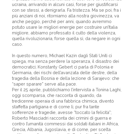
ucraina, arrivando in alcuni casi, forse per giustificarsi
con se stessi, a denigrarla. Fa tristezza. Ma se poi, fra i
più anziani di noi, ritorniamo alla nostra giovinezza, va
anche peggio, perché per anni, quando avremmo
potuto usare le migliori energie per costruire un’Italia
migliore, abbiamo professato il culto della violenza,
quella rivoluzionaria, forse quella sì, da negare in ogni
caso.
In questo numero, Michael Kazin dagli Stati Uniti ci
spiega, ma senza perdere la speranza, il disastro dei
democratici; Konstanty Gebert ci parla di Polonia e
Germania, dei rischi dell’avanzata delle destre, della
tragedia della Bosnia e della lezione di Sarajevo: che
“saper sparare” serve alla pace.
Per il 25 aprile, pubblichiamo l’intervista a Tonina Laghi,
oggi scomparsa, che racconta di quando, da
tredicenne operaia di una fabbrica chimica, diventò
staffetta partigiana e di come lì, pur fra tante
sofferenze e tragedie, avesse “toccato la felicità”;
Roberto Masciadri racconta dei crimini di guerra e
contro l’umanità commessi dai soldati italiani in Africa,
Grecia, Albania, Jugoslavia, e di come, per scelta