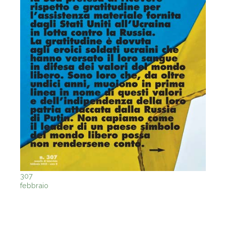
307
febbraio