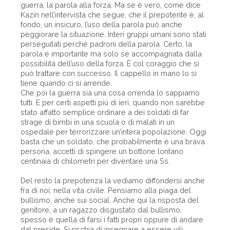
guerra, la parola alla forza. Ma se è vero, come dice
Kazin nell’intervista che segue, che il prepotente è, al
fondo, un insicuro, l’uso della parola può anche
peggiorare la situazione. Interi gruppi umani sono stati
perseguitati perché padroni della parola. Certo, la
parola è importante ma solo se accompagnata dalla
possibilità dell’uso della forza. È col coraggio che si
può trattare con successo. Il cappello in mano lo si
tiene quando ci si arrende.
Che poi la guerra sia una cosa orrenda lo sappiamo
tutti. E per certi aspetti più di ieri, quando non sarebbe
stato affatto semplice ordinare a dei soldati di far
strage di bimbi in una scuola o di malati in un
ospedale per terrorizzare un’intera popolazione. Oggi
basta che un soldato, che probabilmente è una brava
persona, accetti di spingere un bottone lontano
centinaia di chilometri per diventare una Ss.
Del resto la prepotenza la vediamo diffondersi anche
fra di noi, nella vita civile. Pensiamo alla piaga del
bullismo, anche sui social. Anche qui la risposta del
genitore, a un ragazzo disgustato dal bullismo,
spesso è quella di farsi i fatti propri oppure di andare
dal preside. Si rischia di insegnare a essere vili,