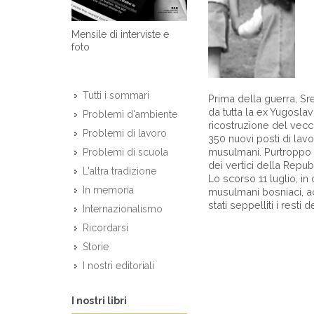
Mensile di interviste e
foto
Tutti i sommari
Prima della guerra, Sr
da tutta la ex Yugosla
Problemi d'ambiente
ricostruzione del vecchi
Problemi di lavoro
350 nuovi posti di lav
musulmani. Purtroppo p
Problemi di scuola
dei vertici della Repub
L'altra tradizione
Lo scorso 11 luglio, in
In memoria
musulmani bosniaci, ac
stati seppelliti i resti 
Internazionalismo
Ricordarsi
Storie
I nostri editoriali
I nostri libri