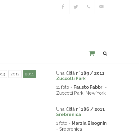
Facebook
Twitter
+39
unacitta@unacitta.o
0543
21422
Una Città n°
189 / 2011
013
2012
2011
Zuccotti Park
11 foto -
Fausto Fabbri
-
Zuccotti Park, New York
Una Città n°
186 / 2011
Srebrenica
1 foto -
Marzia Bisognin
- Srebrenica