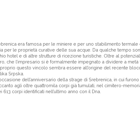
ebrenica era famosa per le miniere e per uno stabilimento termale c
via per le proprietà curative delle sua acque. Da qualche tempo sono
o hotel e di altre strutture di ricezione turistiche. Oltre al potenzial
oro, che l’impresario si è formalmente impegnato a dividere a metà 
roprio questo vincolo sembra essere all’origine del recente blocc
lika Srpska.
 occasione dell’anniversario della strage di Srebrenica, in cui furono
canto agli oltre quattromila corpi già tumulati, nel cimitero-memori
dei 613 corpi identificati nell’ultimo anno con il Dna.