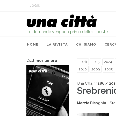
LOGIN
Le domande vengono prima delle risposte
HOME
LA RIVISTA
CHI SIAMO
CERC
L'ultimo numero
2026
2025
2024
2010
2009
2008
Una Città n°
186 / 201
Srebreni
Marzia Bisognin
- Sre