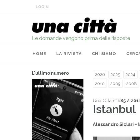
LOGIN
Le domande vengono prima delle risposte
HOME
LA RIVISTA
CHI SIAMO
CERC
L'ultimo numero
2026
2025
2024
2010
2009
2008
Una Città n°
185 / 201
Istanbul
Alessandro Siclari
- I