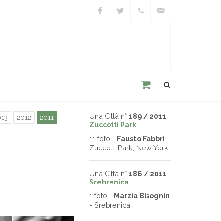
Facebook
Twitter
+39
unacitta@unacitta.o
0543
21422
Una Città n°
189 / 2011
013
2012
2011
Zuccotti Park
11 foto -
Fausto Fabbri
-
Zuccotti Park, New York
Una Città n°
186 / 2011
Srebrenica
1 foto -
Marzia Bisognin
- Srebrenica