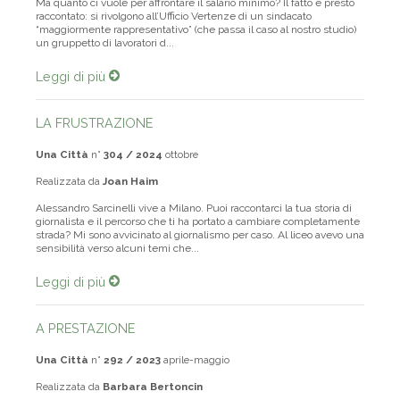
Ma quanto ci vuole per affrontare il salario minimo? Il fatto è presto
raccontato: si rivolgono all’Ufficio Vertenze di un sindacato
“maggiormente rappresentativo” (che passa il caso al nostro studio)
un gruppetto di lavoratori d...
Leggi di più
LA FRUSTRAZIONE
Una Città
n°
304 / 2024
ottobre
Realizzata da
Joan Haim
Alessandro Sarcinelli vive a Milano. Puoi raccontarci la tua storia di
giornalista e il percorso che ti ha portato a cambiare completamente
strada? Mi sono avvicinato al giornalismo per caso. Al liceo avevo una
sensibilità verso alcuni temi che...
Leggi di più
A PRESTAZIONE
Una Città
n°
292 / 2023
aprile-maggio
Realizzata da
Barbara Bertoncin