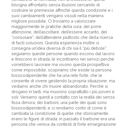
bisogna affrontarlo senza illusioni cercando di
costruire le premesse affinché questa condizione e i
suoi cambiamenti vengano vissuti nella maniera
migliore possibile. Ci troviamo a valorizzare
maggiormente le pratiche della cura, del porre
attenzione, dell’ascoltare, dell’essere accanto, del
“consolare”, dell’attendere piuttosto che della ricerca
di facili soluzioni. Questa esperienza inoltre ci
consegna un’idea diversa di chi sia il “più debole”;
seguiamo queste persone quando escono dal lavoro
e finiscono in strada, le incontriamo nei servizi perché
vorrebbero lavorare ma vivono questa prospettiva
come impossibile; scopriamo che esiste la persona
tossicodipendente che ha una rete forte, che le
consente di vivere gestendo la propria situazione, ma
vediamo anche chi muore abbandonato. Perché si
drogano in tanti, ma muoiono soprattutto i più poveri e
soli. Veniamo quindi a contatto con la realtà dei senza
fissa dimora, dei barboni, una parte dei quali sono
tossicodipendenti, e ci rendiamo conto di come è
cambiata la condizione di quelle che storicamente
erano le figure di strada: in passato il barbone era una
persona che veniva da contesti di forte emarginazione