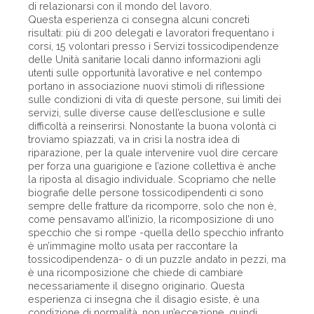
di relazionarsi con il mondo del lavoro.
Questa esperienza ci consegna alcuni concreti
risultati: più di 200 delegati e lavoratori frequentano i
corsi, 15 volontari presso i Servizi tossicodipendenze
delle Unità sanitarie locali danno informazioni agli
utenti sulle opportunità lavorative e nel contempo
portano in associazione nuovi stimoli di riflessione
sulle condizioni di vita di queste persone, sui limiti dei
servizi, sulle diverse cause dell’esclusione e sulle
difficoltà a reinserirsi. Nonostante la buona volontà ci
troviamo spiazzati, va in crisi la nostra idea di
riparazione, per la quale intervenire vuol dire cercare
per forza una guarigione e l’azione collettiva è anche
la riposta al disagio individuale. Scopriamo che nelle
biografie delle persone tossicodipendenti ci sono
sempre delle fratture da ricomporre, solo che non è,
come pensavamo all’inizio, la ricomposizione di uno
specchio che si rompe -quella dello specchio infranto
è un’immagine molto usata per raccontare la
tossicodipendenza- o di un puzzle andato in pezzi, ma
è una ricomposizione che chiede di cambiare
necessariamente il disegno originario. Questa
esperienza ci insegna che il disagio esiste, è una
condizione di normalità, non un’eccezione, quindi