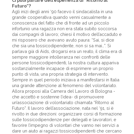
Ci puoi parlare dell’esperienza di “Ritorno al
Futuro”?
Agli inizi degli anni ‘90 facevo il sindacalista in una
grande cooperativa quando venni casualmente a
conoscenza del fatto che di fronte ad un piccolo
infortunio una ragazza non era stata subito soccorsa
dai compagni di lavoro; chiesi il motivo dell’accaduto e
mi risposero che avevano avuto paura: “Sai, si dice
che sia una tossicodipendente, non si sa mai…”. Si
parlava già di Aids, drogarsi era un reato, il clima era di
sempre maggiore intolleranza nei confronti delle
persone tossicodipendenti, la nostra cultura appariva
sostanzialmente incapace di esprimere un proprio
punto di vista, una propria strategia di intervento.
Sempre in quel periodo iniziava a manifestarsi in Italia
una grande attenzione al fenomeno del volontariato.
Allora proposi alla Camera del Lavoro di Bologna -
che accettò e sostenne l’idea- di promuovere
un’associazione di volontariato chiamata “Ritorno al
Futuro”. Il lavoro dell’associazione, nata nel ‘91, si è
rivolto in due direzioni: organizzare corsi di formazione
sulle tossicodipendenze per delegati e lavoratori, e
favorire l’impegno di volontari che vanno nei servizi a
dare un aiuto ai ragazzi tossicodipendenti che cercano