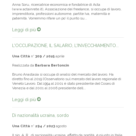
Anna Soru, ricercatrice economica e fondatrice di Acta
(www.actainrete.it), Associazione dei freelance, si occupa di lavoro,
imprenditoria, professioni autonome, partite Iva, maternità e
paternità. Vorremmo rifare un po’ il punto su...
Leggi di più
L'OCCUPAZIONE, IL SALARIO, L'INVECCHIAMENTO...
Una Città
n°
309 / 2025
aprile
Realizzata da
Barbara Bertoncin
Bruno Anastasia si occupa di analisi del mercato del lavoro. Ha
diretto fino al 2019 l’Osservatorio sul mercato del lavoro regionale di
Veneto Lavoro. Dal 1994 al 2001 è stato presidente del Coses di
Venezia e dal 2001 al 2006 presidente dell...
Leggi di più
Di nazionalità ucraina, sordo
Una Città
n°
294 / 2023
agosto
Il sig. A. R., di nazionalità ucraina, affetto da sordità, è giunto in Italia