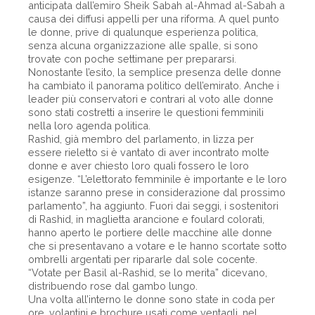
anticipata dall’emiro Sheik Sabah al-Ahmad al-Sabah a
causa dei diffusi appelli per una riforma. A quel punto
le donne, prive di qualunque esperienza politica,
senza alcuna organizzazione alle spalle, si sono
trovate con poche settimane per prepararsi.
Nonostante l’esito, la semplice presenza delle donne
ha cambiato il panorama politico dell’emirato. Anche i
leader più conservatori e contrari al voto alle donne
sono stati costretti a inserire le questioni femminili
nella loro agenda politica.
Rashid, già membro del parlamento, in lizza per
essere rieletto si è vantato di aver incontrato molte
donne e aver chiesto loro quali fossero le loro
esigenze. “L’elettorato femminile è importante e le loro
istanze saranno prese in considerazione dal prossimo
parlamento”, ha aggiunto. Fuori dai seggi, i sostenitori
di Rashid, in maglietta arancione e foulard colorati,
hanno aperto le portiere delle macchine alle donne
che si presentavano a votare e le hanno scortate sotto
ombrelli argentati per ripararle dal sole cocente.
“Votate per Basil al-Rashid, se lo merita” dicevano,
distribuendo rose dal gambo lungo.
Una volta all’interno le donne sono state in coda per
ore, volantini e brochure usati come ventagli, nel