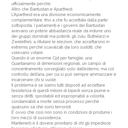
ufficialmente perché.
Altro che Bantustan e Apartheid.
L’Apartheid era una divisione economicamente
complementare, fino a che fu accettata dalla parte
sottoposta. I parlamenti e i governi dei Bantustan
avevano un potere abbastanza reale da indurre uno
dei gruppi dominati ma potenti, gli zulu, Buthelezi e
Zwelethini, a rifiutare le elezioni, che accettarono in
extremis perché scavalcati dai loro sudditi, che
volevano votare.
Questo è un enorme Cpt per famiglie, una
Guantanamo di dimensioni regionali, un campo di
concentramento sorvegliato solo dall’esterno, ma col
controllo dell’aria, per cui si può sempre ammazzare e
incarcerare chi si vuole.
Il problema è se siamo tutti disposti ad accettare
l’esistenza di questi milioni di bipedi senza piume e
senza diritti, spostabili ed espropriabili a volontà,
condannabili a morte senza processo perché
qualcuno sa che sono terroristi.
E’ ovvio che così non sono in condizioni di produrre i
loro mezzi di sussistenza.
Mantenerli è il dovere prioritario di chi gli impedisce