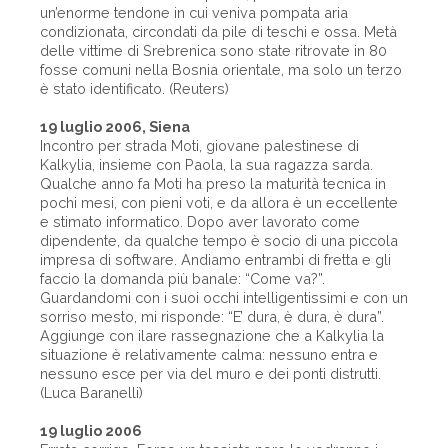
un’enorme tendone in cui veniva pompata aria
condizionata, circondati da pile di teschi e ossa. Metà
delle vittime di Srebrenica sono state ritrovate in 80
fosse comuni nella Bosnia orientale, ma solo un terzo
è stato identificato. (Reuters)
19 luglio 2006, Siena
Incontro per strada Moti, giovane palestinese di
Kalkylia, insieme con Paola, la sua ragazza sarda.
Qualche anno fa Moti ha preso la maturità tecnica in
pochi mesi, con pieni voti, e da allora è un eccellente
e stimato informatico. Dopo aver lavorato come
dipendente, da qualche tempo è socio di una piccola
impresa di software. Andiamo entrambi di fretta e gli
faccio la domanda più banale: “Come va?”.
Guardandomi con i suoi occhi intelligentissimi e con un
sorriso mesto, mi risponde: “E’ dura, è dura, è dura”.
Aggiunge con ilare rassegnazione che a Kalkylia la
situazione è relativamente calma: nessuno entra e
nessuno esce per via del muro e dei ponti distrutti.
(Luca Baranelli)
19 luglio 2006