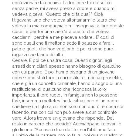
confezionare la cocaina. L’altro, pure lui cresciuto
senza padre, mi aveva preso a cuore e quando mi
vedeva diceva: “Questo che ci fa qua?”. Cioè
litigavano: uno che voleva allontanarmi e l’altro che
voleva la mia compagnia e mi insegnava a fare queste
cose… e per fortuna che c’era quello che voleva
cacciarmi, perché a me piaceva andare… E’ così, ci
sono quelli che ti mettono sotto il palazzo a fare il
palo e quelli che non vogliono. E poi ci sono pure i
ragazzi che fanno di tutto…
Cesare. E poi c’è un’altra cosa. Questi signori, agli
arresti domiciliari, spesso hanno bisogno di qualcuno
con cui parlare. E poi hanno bisogno di un giovane
come sono stati loro, a cui restituire… non un proselite,
che è già un concetto criminale, hanno bisogno di una
restituzione, di qualcuno che riconosca la loro
importanza, il loro ruolo… In famiglia non lo possono
fare, insomma mettetevi nella situazione di un padre
che tiene un figlio a cui non solo non può dire cosa sta
facendo, ma con cui non può avere alcun confronto
vero. Allora trovare un giovane che risponde… Del
resto in carcere che accade? Acchiappano i giovani e
gli dicono: “Accusati di un delitto, noi l’abbiamo fatto
all’inizio della carriera, mo’ lo fai tu, poi qualcun altro lo