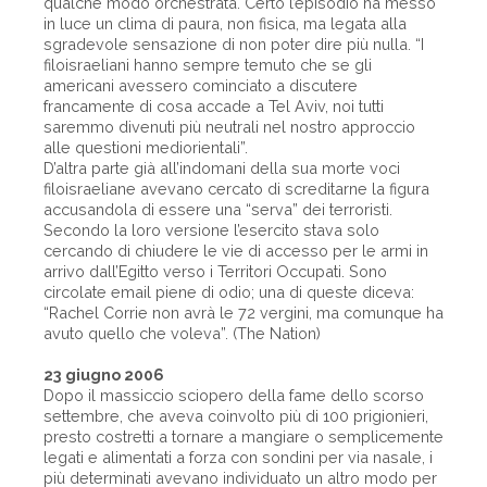
qualche modo orchestrata. Certo l’episodio ha messo
in luce un clima di paura, non fisica, ma legata alla
sgradevole sensazione di non poter dire più nulla. “I
filoisraeliani hanno sempre temuto che se gli
americani avessero cominciato a discutere
francamente di cosa accade a Tel Aviv, noi tutti
saremmo divenuti più neutrali nel nostro approccio
alle questioni mediorientali”.
D’altra parte già all’indomani della sua morte voci
filoisraeliane avevano cercato di screditarne la figura
accusandola di essere una “serva” dei terroristi.
Secondo la loro versione l’esercito stava solo
cercando di chiudere le vie di accesso per le armi in
arrivo dall’Egitto verso i Territori Occupati. Sono
circolate email piene di odio; una di queste diceva:
“Rachel Corrie non avrà le 72 vergini, ma comunque ha
avuto quello che voleva”. (The Nation)
23 giugno 2006
Dopo il massiccio sciopero della fame dello scorso
settembre, che aveva coinvolto più di 100 prigionieri,
presto costretti a tornare a mangiare o semplicemente
legati e alimentati a forza con sondini per via nasale, i
più determinati avevano individuato un altro modo per