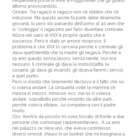
frequentava prima di finire a Poggioreale che gli girano
attorno provocandolo…
Cesare. Tra ragazzi e ragazzi non c’è dubbio che c’è
induzione. Ma questo anche fa parte delle dinamiche
giovanili. Io però sto parlando dell’uomo di 40 anni che
si “corteggia” il ragazzino per farlo diventare criminale.
Allora nel caso di XXX è proprio quello che è
successo. Però è stato un amore reciproco. Il
problema è che XXX lo cercava perché il criminale gli
dava quell’identità che la madre gli negava. Perché a
19 anni questo senza lavoro, senza niente, non era
nessuno. Il criminale gli dava la motocicletta, la
cocaina, gli dava gli incarichi, gli diceva fammi i servizi,
a quel punto…
Però io insisto che l’elemento decisivo è il fatto che lui
ci voleva andare. Là cinquanta volte la mamma s’è
messa in mezzo, minacce, ecc. ma lui ci voleva
andare, soprattutto perché respinto da altre parti…
perché voleva sfidare… lui competeva con il padre
morto…
Ciro. Anch’io da piccolo mi sono trovato di fronte a due
persone che comunque rappresentavano… A 14 anni
nel palazzo ce n’era uno, che aveva commesso
diversi omicidi, chiuso in un bunker che mi insegnava a