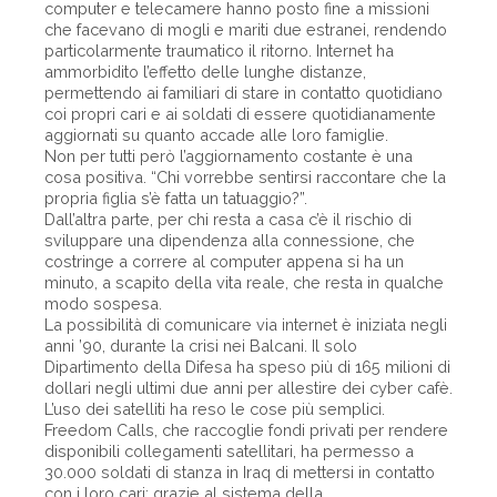
computer e telecamere hanno posto fine a missioni
che facevano di mogli e mariti due estranei, rendendo
particolarmente traumatico il ritorno. Internet ha
ammorbidito l’effetto delle lunghe distanze,
permettendo ai familiari di stare in contatto quotidiano
coi propri cari e ai soldati di essere quotidianamente
aggiornati su quanto accade alle loro famiglie.
Non per tutti però l’aggiornamento costante è una
cosa positiva. “Chi vorrebbe sentirsi raccontare che la
propria figlia s’è fatta un tatuaggio?”.
Dall’altra parte, per chi resta a casa c’è il rischio di
sviluppare una dipendenza alla connessione, che
costringe a correre al computer appena si ha un
minuto, a scapito della vita reale, che resta in qualche
modo sospesa.
La possibilità di comunicare via internet è iniziata negli
anni ’90, durante la crisi nei Balcani. Il solo
Dipartimento della Difesa ha speso più di 165 milioni di
dollari negli ultimi due anni per allestire dei cyber cafè.
L’uso dei satelliti ha reso le cose più semplici.
Freedom Calls, che raccoglie fondi privati per rendere
disponibili collegamenti satellitari, ha permesso a
30.000 soldati di stanza in Iraq di mettersi in contatto
con i loro cari; grazie al sistema della