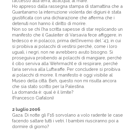
l’accesso alla terra, all’acqua, al mare.
Ho appreso dalla rassegna stampa di stamattina che a
Guantanamo la interruzione violenta dei digiuni è stata
giustificata con una dichiarazione che afferma che i
detenuti non hanno il diritto di morire.
Non so se chi l’ha scritta sapesse di star replicando un
manifesto che il Gauleiter di Varsavia fece affiggere, in
tedesco e in polacco, prima dell’inverno del ’43, in cui
si proibiva ai polacchi di vestirsi perché, come i loro
uguali, i negri, non ne avrebbero avuto bisogno. Si
proseguiva proibendo ai polacchi di mangiare, perché
il cibo serviva alla Wehrmacht e di respirare, perché
l’aria serviva alla Luftwaffe. Per concludere si proibiva
ai polacchi di morire. Il manifesto è oggi visibile al
Museo della città. Beh, questo non mi risulta ancora
che sia stato scritto per la Palestina.
La domanda è: qual è il limite?
(Francesco Ciafaloni)
2 luglio 2006
Gaza. Di notte gli F16 sorvolano a volo radente le case
facendo saltare tutti i vetri. I bambini riusciranno poi a
dormire di giorno?