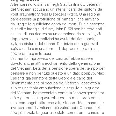
A trent’anni di distanza, negli Stati Uniti molti veterani
del Vietnam accusano un intensificarsi dei sintomi da
Post Traumatic Stress Disorders (Ptsd). Una ragione
pare essere la profusione di immagini che arrivano
dall’Iraq e la quotidiana conta dei morti. Pur in assenza
di studi e indagini diffuse, John P. Wilson ha reso noti i
risultati di una ricerca su un campione ristretto: il 57%
dopo aver visto i notiziari ha avuto dei flashback; il
47% ha disturbi del sonno. Dall’inizio della guerra il
44% è caduto in una forma di depressione e circa il
30% è entrato in terapia.
L’aumento improvviso dei casi potrebbe essere
dovuto anche all’invecchiamento della generazione
del Vietnam. L’età della pensione libera del tempo per
pensare e non per tutti questo è un dato positivo. Max
Cleland, già senatore della Georgia e capo del
Dipartimento che si occupa dei Veterani, costretto a
subire una tripla amputazione in seguito alla guerra
del Vietnam, ha raccontato come la “convergenza” tra
età e guerra in Iraq avrebbe creato molti problemi ai
suoi compagni -oltre che a lui stesso: “Man mano che
invecchiamo diventiamo più vulnerabili. Quando nel
2003 è iniziata la guerra, è stato come tornare indietro