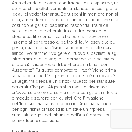
Ammettendo di essere condizionati dal dispiacere, un
po’ meschino effettivamente, trattandosi di così grandi
ideali, di veder tornar su Berlusconi in men che non si
dica; ammettendo il sospetto, un po’ maligno, che una
così nobile gara di pacifismo nasconda una faida
squallidamente elettorale fra due tronconi dello
stesso partito comunista (che però si ritrovarono
insieme al congresso di partito di tal Milosevic le cui
gesta, quanto a pacifismo, sono documentate qui a
fianco); vorremmo rivolgere di nuovo ai pacifisti, e agli
integerrimi otto, le seguenti domande (e ci scusiamo
di citarci): chiedereste di bombardare i binari per
Auschwitz? Fu giusto combattere Hitler? Viene prima
la pace o la libertà? Il pronto soccorso è un dovere?
La legittima difesa è un diritto? Questo per star sulle
generali. Che poi l’Afghanistan rischi di diventare
un’avventura è evidente ma siamo con gli altri e forse
è meglio discutere con gli altri. Che l’invasione
dell’Iraq sia una catastrofe politica (manna dal cielo
per ogni risma di fascisti islamisti) e un’impresa
criminale degna del tribunale dell’Aja è oramai, per chi
scrive, fuori discussione.
La citazione