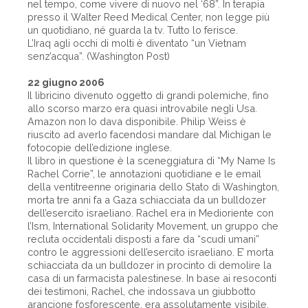
nel tempo, come vivere di nuovo nel ‘68”. In terapia
presso il Walter Reed Medical Center, non legge più
un quotidiano, né guarda la tv. Tutto lo ferisce.
L’Iraq agli occhi di molti è diventato “un Vietnam
senz’acqua”. (Washington Post)
22 giugno 2006
Il libricino divenuto oggetto di grandi polemiche, fino
allo scorso marzo era quasi introvabile negli Usa.
Amazon non Io dava disponibile. Philip Weiss è
riuscito ad averlo facendosi mandare dal Michigan le
fotocopie dell’edizione inglese.
Il libro in questione è la sceneggiatura di “My Name Is
Rachel Corrie”, le annotazioni quotidiane e le email
della ventitreenne originaria dello Stato di Washington,
morta tre anni fa a Gaza schiacciata da un bulldozer
dell’esercito israeliano. Rachel era in Medioriente con
l’Ism, International Solidarity Movement, un gruppo che
recluta occidentali disposti a fare da “scudi umani”
contro le aggressioni dell’esercito israeliano. E’ morta
schiacciata da un bulldozer in procinto di demolire la
casa di un farmacista palestinese. In base ai resoconti
dei testimoni, Rachel, che indossava un giubbotto
arancione fosforescente, era assolutamente visibile.