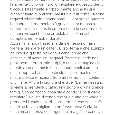
farà per te”. Uno dei modi di reclutare è questo: che tu
ti accusi falsamente. Probabilmente anche lui si è
autoaccusato di omicidio. Ma lui e quelli come lui sono
ragazzi totalmente abbandonati. Lui era senza padre e
la madre, nel momento più grave, si era messa a
spacciare cocaina praticamente sotto la caserma dei
carabinieri, così l’hanno arrestata e lui è rimasto
completamente abbandonato.
Allora, la famosa frase: “ma da me nessuno mai si
viene a prendere un caffè”... Il problema è che all’inizio
c’è proprio questo bisogno umano, prima che
criminale, di avere dei seguaci. Perché quando non
puoi trasmettere niente ai figli, o uno si immagina che
questi siano dei mostri totali, appartenenti a un’altra
razza, oppure hanno i nostri stessi sentimenti e le
nostre stesse emozioni. Solo all’interno di un contesto
di crimine. Allora la signora che dice: “Da me nessuno
si viene a prendere il caffè”, una signora di una grande
famiglia camorristica, cosa sta dicendo? Che ti vuole
reclutare? No, sta dicendo che vuole uno che vada a
prendersi il caffè con lei. Il problema è che se il caffè
da lei se lo va a pigliare la professoressa Carla, la
cosa rimane senza conseguenze, ma già se c’andava