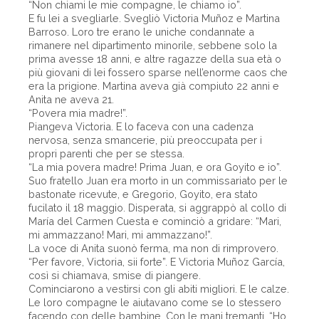
“Non chiami le mie compagne, le chiamo io”.
E fu lei a svegliarle. Svegliò Victoria Muñoz e Martina
Barroso. Loro tre erano le uniche condannate a
rimanere nel dipartimento minorile, sebbene solo la
prima avesse 18 anni, e altre ragazze della sua età o
più giovani di lei fossero sparse nell’enorme caos che
era la prigione. Martina aveva già compiuto 22 anni e
Anita ne aveva 21.
“Povera mia madre!”.
Piangeva Victoria. E lo faceva con una cadenza
nervosa, senza smancerie, più preoccupata per i
propri parenti che per se stessa.
“La mia povera madre! Prima Juan, e ora Goyito e io”.
Suo fratello Juan era morto in un commissariato per le
bastonate ricevute, e Gregorio, Goyito, era stato
fucilato il 18 maggio. Disperata, si aggrappò al collo di
María del Carmen Cuesta e cominciò a gridare: “Mari,
mi ammazzano! Mari, mi ammazzano!”.
La voce di Anita suonò ferma, ma non di rimprovero.
“Per favore, Victoria, sii forte”. E Victoria Muñoz García,
così si chiamava, smise di piangere.
Cominciarono a vestirsi con gli abiti migliori. E le calze.
Le loro compagne le aiutavano come se lo stessero
facendo con delle bambine. Con le mani tremanti. “Ho