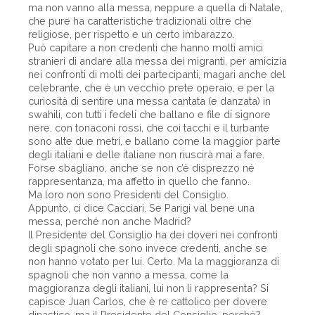
ma non vanno alla messa, neppure a quella di Natale,
che pure ha caratteristiche tradizionali oltre che
religiose, per rispetto e un certo imbarazzo.
Può capitare a non credenti che hanno molti amici
stranieri di andare alla messa dei migranti, per amicizia
nei confronti di molti dei partecipanti, magari anche del
celebrante, che è un vecchio prete operaio, e per la
curiosità di sentire una messa cantata (e danzata) in
swahili, con tutti i fedeli che ballano e file di signore
nere, con tonaconi rossi, che coi tacchi e il turbante
sono alte due metri, e ballano come la maggior parte
degli italiani e delle italiane non riuscirà mai a fare.
Forse sbagliano, anche se non c’è disprezzo né
rappresentanza, ma affetto in quello che fanno.
Ma loro non sono Presidenti del Consiglio.
Appunto, ci dice Cacciari. Se Parigi val bene una
messa, perché non anche Madrid?
Il Presidente del Consiglio ha dei doveri nei confronti
degli spagnoli che sono invece credenti, anche se
non hanno votato per lui. Certo. Ma la maggioranza di
spagnoli che non vanno a messa, come la
maggioranza degli italiani, lui non li rappresenta? Si
capisce Juan Carlos, che è re cattolico per dovere
dinastico, ma il Presidente del Consiglio, perché?