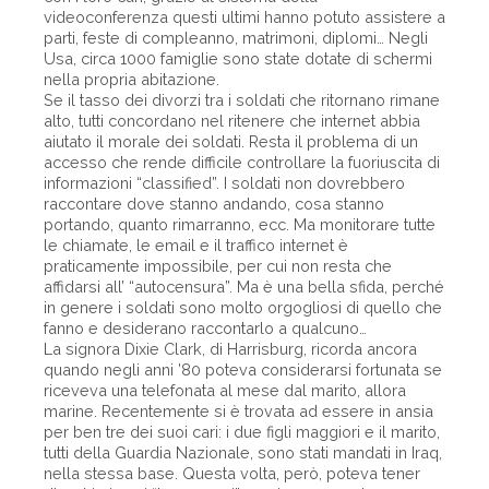
videoconferenza questi ultimi hanno potuto assistere a
parti, feste di compleanno, matrimoni, diplomi… Negli
Usa, circa 1000 famiglie sono state dotate di schermi
nella propria abitazione.
Se il tasso dei divorzi tra i soldati che ritornano rimane
alto, tutti concordano nel ritenere che internet abbia
aiutato il morale dei soldati. Resta il problema di un
accesso che rende difficile controllare la fuoriuscita di
informazioni “classified”. I soldati non dovrebbero
raccontare dove stanno andando, cosa stanno
portando, quanto rimarranno, ecc. Ma monitorare tutte
le chiamate, le email e il traffico internet è
praticamente impossibile, per cui non resta che
affidarsi all’ “autocensura”. Ma è una bella sfida, perché
in genere i soldati sono molto orgogliosi di quello che
fanno e desiderano raccontarlo a qualcuno…
La signora Dixie Clark, di Harrisburg, ricorda ancora
quando negli anni ’80 poteva considerarsi fortunata se
riceveva una telefonata al mese dal marito, allora
marine. Recentemente si è trovata ad essere in ansia
per ben tre dei suoi cari: i due figli maggiori e il marito,
tutti della Guardia Nazionale, sono stati mandati in Iraq,
nella stessa base. Questa volta, però, poteva tener