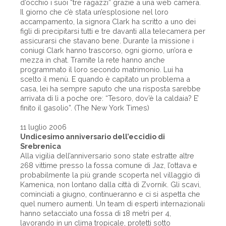
d’occhio i suoi “tre ragazzi” grazie a una web camera.
Il giorno che c’è stata un’esplosione nel loro
accampamento, la signora Clark ha scritto a uno dei
figli di precipitarsi tutti e tre davanti alla telecamera per
assicurarsi che stavano bene. Durante la missione i
coniugi Clark hanno trascorso, ogni giorno, un’ora e
mezza in chat. Tramite la rete hanno anche
programmato il loro secondo matrimonio. Lui ha
scelto il menù. E quando è capitato un problema a
casa, lei ha sempre saputo che una risposta sarebbe
arrivata di lì a poche ore: “Tesoro, dov’è la caldaia? E’
finito il gasolio”. (The New York Times)
11 luglio 2006
Undicesimo anniversario dell’eccidio di
Srebrenica
Alla vigilia dell’anniversario sono state estratte altre
268 vittime presso la fossa comune di Jaz, l’ottava e
probabilmente la più grande scoperta nel villaggio di
Kamenica, non lontano dalla città di Zvornik. Gli scavi,
cominciati a giugno, continueranno e ci si aspetta che
quel numero aumenti. Un team di esperti internazionali
hanno setacciato una fossa di 18 metri per 4,
lavorando in un clima tropicale, protetti sotto