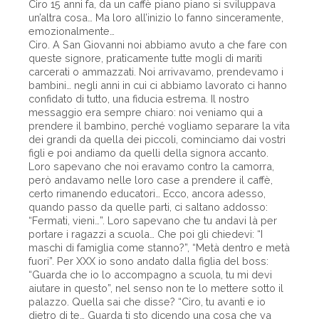
Ciro 15 anni fa, da un caffè piano piano si sviluppava
un’altra cosa… Ma loro all’inizio lo fanno sinceramente,
emozionalmente…
Ciro. A San Giovanni noi abbiamo avuto a che fare con
queste signore, praticamente tutte mogli di mariti
carcerati o ammazzati. Noi arrivavamo, prendevamo i
bambini… negli anni in cui ci abbiamo lavorato ci hanno
confidato di tutto, una fiducia estrema. Il nostro
messaggio era sempre chiaro: noi veniamo qui a
prendere il bambino, perché vogliamo separare la vita
dei grandi da quella dei piccoli, cominciamo dai vostri
figli e poi andiamo da quelli della signora accanto.
Loro sapevano che noi eravamo contro la camorra,
però andavamo nelle loro case a prendere il caffè,
certo rimanendo educatori… Ecco, ancora adesso,
quando passo da quelle parti, ci saltano addosso:
“Fermati, vieni…”. Loro sapevano che tu andavi là per
portare i ragazzi a scuola… Che poi gli chiedevi: “I
maschi di famiglia come stanno?”, “Metà dentro e metà
fuori”. Per XXX io sono andato dalla figlia del boss:
“Guarda che io lo accompagno a scuola, tu mi devi
aiutare in questo”, nel senso non te lo mettere sotto il
palazzo. Quella sai che disse? “Ciro, tu avanti e io
dietro di te… Guarda ti sto dicendo una cosa che va