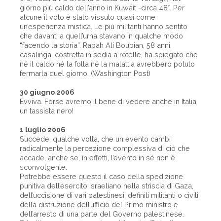
giorno più caldo dell’anno in Kuwait -circa 48°. Per
alcune il voto è stato vissuto quasi come
un’esperienza mistica. Le più militanti hanno sentito
che davanti a quell’urna stavano in qualche modo
“facendo la storia”. Rabah Ali Boubian, 58 anni,
casalinga, costretta in sedia a rotelle, ha spiegato che
né il caldo né la folla né la malattia avrebbero potuto
fermarla quel giorno. (Washington Post)
30 giugno 2006
Evviva. Forse avremo il bene di vedere anche in Italia
un tassista nero!
1 luglio 2006
Succede, qualche volta, che un evento cambi
radicalmente la percezione complessiva di ciò che
accade, anche se, in effetti, l’evento in sé non è
sconvolgente.
Potrebbe essere questo il caso della spedizione
punitiva dell’esercito israeliano nella striscia di Gaza,
dell’uccisione di vari palestinesi, definiti militanti o civili,
della distruzione dell’ufficio del Primo ministro e
dell’arresto di una parte del Governo palestinese.