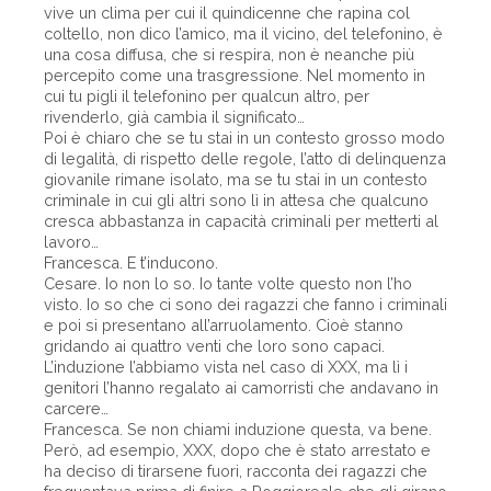
vive un clima per cui il quindicenne che rapina col
coltello, non dico l’amico, ma il vicino, del telefonino, è
una cosa diffusa, che si respira, non è neanche più
percepito come una trasgressione. Nel momento in
cui tu pigli il telefonino per qualcun altro, per
rivenderlo, già cambia il significato…
Poi è chiaro che se tu stai in un contesto grosso modo
di legalità, di rispetto delle regole, l’atto di delinquenza
giovanile rimane isolato, ma se tu stai in un contesto
criminale in cui gli altri sono lì in attesa che qualcuno
cresca abbastanza in capacità criminali per metterti al
lavoro…
Francesca. E t’inducono.
Cesare. Io non lo so. Io tante volte questo non l’ho
visto. Io so che ci sono dei ragazzi che fanno i criminali
e poi si presentano all’arruolamento. Cioè stanno
gridando ai quattro venti che loro sono capaci.
L’induzione l’abbiamo vista nel caso di XXX, ma lì i
genitori l’hanno regalato ai camorristi che andavano in
carcere…
Francesca. Se non chiami induzione questa, va bene.
Però, ad esempio, XXX, dopo che è stato arrestato e
ha deciso di tirarsene fuori, racconta dei ragazzi che