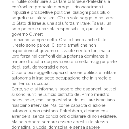
E’ inutile continuare a parlare di Israele/Palestina, a
confrontare proposte e progetti, riconoscimenti
impliciti e prospettive politiche, dialoghi possibili, o
segreti e unilateralismi. C’è un solo soggetto nell’area,
lo Stato di Israele, una sola forza militare, Tsahal, un
solo potere e una sola responsabilità, quella del
governo Olmert.
Lo hanno sempre detto. Ora lo hanno anche fatto.
Il resto sono parole. Ci sono armati che non
rispondono al governo di Israele nei Territori, ma la
loro forza nei confronti della potenza dominante è
minore di quella dei privati violenti nella maggior parte
degli stati, democratici e non.
Ci sono più soggetti capaci di azione politica e militare
autonoma in Iraq sotto occupazione che in Israele e
nei Territori occupati.
Certo, se ci si informa, si scopre che esponenti politici
si sono riuniti nell’ufficio distrutto del Primo ministro
palestinese, che i sequestratori del militare israeliano
rilasciano interviste. Ma, come capacità di azione
autonoma, non esistono. Potrebbero, diciamo così,
arrendersi senza condizioni; dichiarare di non esistere.
Ma potrebbero sempre essere arrestati lo stesso
domattina, o uccisi domattina, e senza sapere