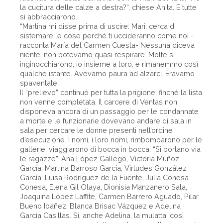
la cucitura delle calze a destra?”, chiese Anita. E tutte
si abbracciarono.
“Martina mi disse prima di uscire: Mari, cerca di
sistemare le cose perché ti uccideranno come noi -
racconta María del Carmen Cuesta- Nessuna diceva
niente, non potevamo quasi respirare. Molte si
inginocchiarono, io insieme a loro, e rimanemmo così
qualche istante. Avevamo paura ad alzarci. Eravamo
spaventate”.
Il “prelievo” continuò per tutta la prigione, finché la lista
non venne completata. Il carcere di Ventas non
disponeva ancora di un passaggio per le condannate
a morte e le funzionarie dovevano andare di sala in
sala per cercare le donne presenti nell’ordine
d’esecuzione. I nomi, i loro nomi, rimbombarono per le
gallerie, viaggiarono di bocca in bocca: “Si portano via
le ragazze”. Ana López Gallego, Victoria Muñoz
García, Martina Barroso García, Virtudes González
García, Luisa Rodríguez de la Fuente, Julia Conesa
Conesa, Elena Gil Olaya, Dionisia Manzanero Sala,
Joaquina López Laffite, Carmen Barrero Aguado, Pilar
Bueno Ibáñez, Blanca Brisac Vázquez e Adelina
García Casillas. Sì, anche Adelina, la mulatta, così