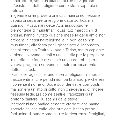
all’aeroporto, sono un attacco piuttosto vigoroso
all’esistenza della religione come sfera separata dalla
politica.
In genere si rimprovera ai musulmani di non essere
capaci di separare la religione dalla politica, ma
quando i Musulmani delle Alpi, associazione
piemontese di musulmani, quasi tutti marocchini di
origine, hanno invitato qualche mese fa degli amici non
credenti in nessuna religione, e in ogni caso non
musulmani, alla festa per il genetliaco di Maometto,
che si teneva a Teatro Nuovo a Torino, molto capiente
e pieno, avevano allestito una saletta per la preghiera
in quello che forse di solito è un guardaroba, per chi
voleva pregare, riservando il teatro propriamente
detto alla festa.
I canti dei ragazzini erano a tema religioso, in modo
trasparente anche per chi non parla arabo, perché era
ricorrente il nome di Dio, e suoi derivati e composti,
ma non era un atto di culto, non chiedevano di fingere
nessuna fede. Era come sentire i ragazzini di un
oratorio cantare “Tu scendi dalle stelle”.
Marocchini non particolarmente credenti che hanno
sposato italiane cattoliche praticanti hanno preso
l’abitudine di partecipare a tutte le ricorrenze famigliari,