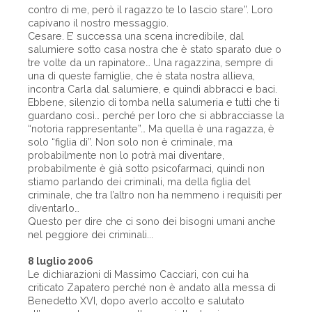
contro di me, però il ragazzo te lo lascio stare”. Loro
capivano il nostro messaggio.
Cesare. E’ successa una scena incredibile, dal
salumiere sotto casa nostra che è stato sparato due o
tre volte da un rapinatore… Una ragazzina, sempre di
una di queste famiglie, che è stata nostra allieva,
incontra Carla dal salumiere, e quindi abbracci e baci.
Ebbene, silenzio di tomba nella salumeria e tutti che ti
guardano così… perché per loro che si abbracciasse la
“notoria rappresentante”… Ma quella è una ragazza, è
solo “figlia di”. Non solo non è criminale, ma
probabilmente non lo potrà mai diventare,
probabilmente è già sotto psicofarmaci, quindi non
stiamo parlando dei criminali, ma della figlia del
criminale, che tra l’altro non ha nemmeno i requisiti per
diventarlo…
Questo per dire che ci sono dei bisogni umani anche
nel peggiore dei criminali...
8 luglio 2006
Le dichiarazioni di Massimo Cacciari, con cui ha
criticato Zapatero perché non è andato alla messa di
Benedetto XVI, dopo averlo accolto e salutato