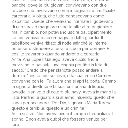
panche, dove le più giovani convivevano con due
recluse che lavoravano come insegnanti, e un’ufficiale
carceraria, Violeta, che tutte conoscevano come
Zapatitos. Quelle che venivano internate lì godevano
di uno spazio maggiore rispetto alle altre prigioniere
ma, in cambio, non potevano uscire dal dipartimento
se non venivano accompagnate dalla guardia. Il
tabellone veniva ritirato di notte affinché le interne
potessero stendere a terra le stuoia per dormire. E
così le trovarono quando andarono a cercarle.
Anita, Ana López Gallego, aveva cucito fino a
mezzanotte passata: una cinghia per libri in tela di
sacco. “Credo che per stanotte posso andare a
dormire”, disse con sollievo, e la sua amica Carmen
convenne con lei. Fu allora che si aprì la porta. C’erano
la signora direttrice e la sua funzionaria di fiducia,
avvolta in un velo di colore blu navy. Aveva in mano la
lista. Perfino la guardia si allarmò intuendo quello che
stava per accadere. “Per Dio, signorina María Teresa,
questo è terribile, questo è un crimine”.
Anita si alzò. Non aveva avuto il tempo di conciliare il
sonno. E non aveva dubbi che fossero venute per
loro.