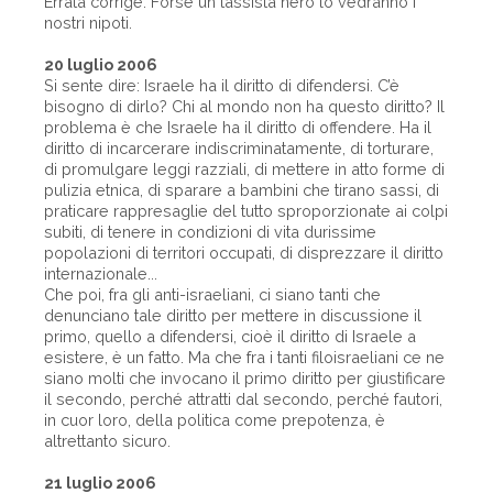
Errata corrige. Forse un tassista nero lo vedranno i
nostri nipoti.
20 luglio 2006
Si sente dire: Israele ha il diritto di difendersi. C’è
bisogno di dirlo? Chi al mondo non ha questo diritto? Il
problema è che Israele ha il diritto di offendere. Ha il
diritto di incarcerare indiscriminatamente, di torturare,
di promulgare leggi razziali, di mettere in atto forme di
pulizia etnica, di sparare a bambini che tirano sassi, di
praticare rappresaglie del tutto sproporzionate ai colpi
subiti, di tenere in condizioni di vita durissime
popolazioni di territori occupati, di disprezzare il diritto
internazionale...
Che poi, fra gli anti-israeliani, ci siano tanti che
denunciano tale diritto per mettere in discussione il
primo, quello a difendersi, cioè il diritto di Israele a
esistere, è un fatto. Ma che fra i tanti filoisraeliani ce ne
siano molti che invocano il primo diritto per giustificare
il secondo, perché attratti dal secondo, perché fautori,
in cuor loro, della politica come prepotenza, è
altrettanto sicuro.
21 luglio 2006