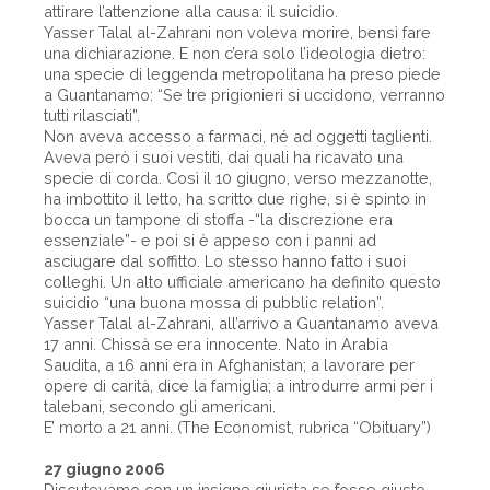
attirare l’attenzione alla causa: il suicidio.
Yasser Talal al-Zahrani non voleva morire, bensì fare
una dichiarazione. E non c’era solo l’ideologia dietro:
una specie di leggenda metropolitana ha preso piede
a Guantanamo: “Se tre prigionieri si uccidono, verranno
tutti rilasciati”.
Non aveva accesso a farmaci, né ad oggetti taglienti.
Aveva però i suoi vestiti, dai quali ha ricavato una
specie di corda. Così il 10 giugno, verso mezzanotte,
ha imbottito il letto, ha scritto due righe, si è spinto in
bocca un tampone di stoffa -“la discrezione era
essenziale”- e poi si è appeso con i panni ad
asciugare dal soffitto. Lo stesso hanno fatto i suoi
colleghi. Un alto ufficiale americano ha definito questo
suicidio “una buona mossa di pubblic relation”.
Yasser Talal al-Zahrani, all’arrivo a Guantanamo aveva
17 anni. Chissà se era innocente. Nato in Arabia
Saudita, a 16 anni era in Afghanistan; a lavorare per
opere di carità, dice la famiglia; a introdurre armi per i
talebani, secondo gli americani.
E’ morto a 21 anni. (The Economist, rubrica “Obituary”)
27 giugno 2006
Discutevamo con un insigne giurista se fosse giusto