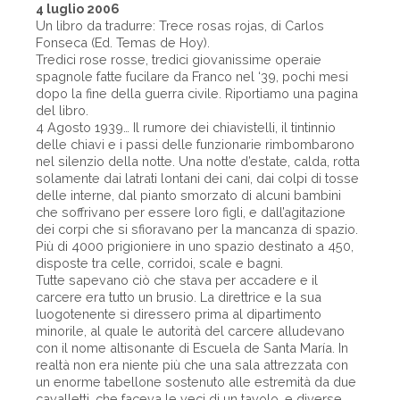
4 luglio 2006
Un libro da tradurre: Trece rosas rojas, di Carlos
Fonseca (Ed. Temas de Hoy).
Tredici rose rosse, tredici giovanissime operaie
spagnole fatte fucilare da Franco nel ‘39, pochi mesi
dopo la fine della guerra civile. Riportiamo una pagina
del libro.
4 Agosto 1939… Il rumore dei chiavistelli, il tintinnio
delle chiavi e i passi delle funzionarie rimbombarono
nel silenzio della notte. Una notte d’estate, calda, rotta
solamente dai latrati lontani dei cani, dai colpi di tosse
delle interne, dal pianto smorzato di alcuni bambini
che soffrivano per essere loro figli, e dall’agitazione
dei corpi che si sfioravano per la mancanza di spazio.
Più di 4000 prigioniere in uno spazio destinato a 450,
disposte tra celle, corridoi, scale e bagni.
Tutte sapevano ciò che stava per accadere e il
carcere era tutto un brusio. La direttrice e la sua
luogotenente si diressero prima al dipartimento
minorile, al quale le autorità del carcere alludevano
con il nome altisonante di Escuela de Santa María. In
realtà non era niente più che una sala attrezzata con
un enorme tabellone sostenuto alle estremità da due
cavalletti, che faceva le veci di un tavolo, e diverse