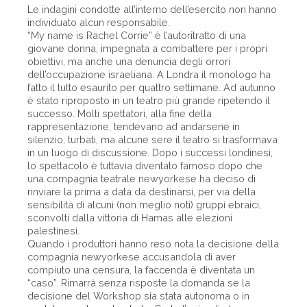
Le indagini condotte all’interno dell’esercito non hanno
individuato alcun responsabile.
“My name is Rachel Corrie” è l’autoritratto di una
giovane donna, impegnata a combattere per i propri
obiettivi, ma anche una denuncia degli orrori
dell’occupazione israeliana. A Londra il monologo ha
fatto il tutto esaurito per quattro settimane. Ad autunno
è stato riproposto in un teatro più grande ripetendo il
successo. Molti spettatori, alla fine della
rappresentazione, tendevano ad andarsene in
silenzio, turbati, ma alcune sere il teatro si trasformava
in un luogo di discussione. Dopo i successi londinesi,
lo spettacolo è tuttavia diventato famoso dopo che
una compagnia teatrale newyorkese ha deciso di
rinviare la prima a data da destinarsi, per via della
sensibilità di alcuni (non meglio noti) gruppi ebraici,
sconvolti dalla vittoria di Hamas alle elezioni
palestinesi.
Quando i produttori hanno reso nota la decisione della
compagnia newyorkese accusandola di aver
compiuto una censura, la faccenda è diventata un
“caso”. Rimarrà senza risposte la domanda se la
decisione del Workshop sia stata autonoma o in