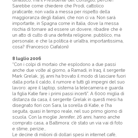
Sarebbe come chiedere che Prodi, cattolico
praticante, non vada a messa per rispetto della
maggioranza degli italiani, che non ci va. Non sarà
importante, in Spagna come in Italia, dove la messa
rischia di tornare ad essere un dovere, ribadire che è
un atto di culto di una definita religione, pubblico, ma
personale, e che la politica è un’altra, importantissima,
cosa? (Francesco Ciafaloni)
8 luglio 2006
“Con i colpi di mortaio che esplodono a due passi
anche due volte al giorno, a Ramadi, in Iraq, il sergente
Mark Grelak, 35 anni ha trovato il modo di lasciare fuori
dalla porta il caldo, il rumore e tutti gli impegni del suo
lavoro: apre il laptop, sistema la telecamera e guarda
la figlia Katie fare i primi passi incerti”. A 6000 miglia di
distanza da casa, il sergente Grelak in questi mesi ha
disegnato fiori con Sara, la sorella di Katie, e l’ha
seguita, quasi in tempo reale, nel suo primo giorno di
scuola. Con la moglie Jennifer, 26 anni, hanno anche
comprato casa, a Baltimora: c’è stato un via vai di foto
e stime, perizie…
Le decine di milioni di dollari spesi in internet cafè,