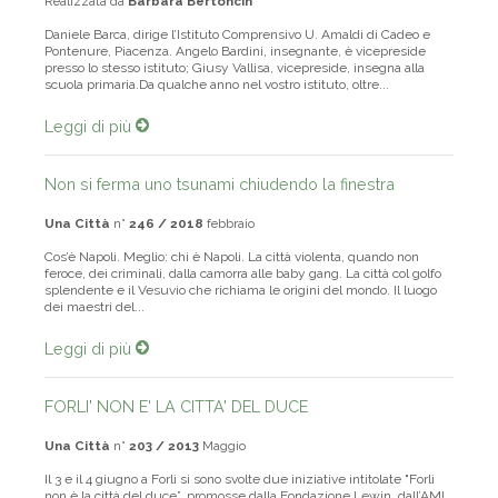
Realizzata da
Barbara Bertoncin
Daniele Barca, dirige l’Istituto Comprensivo U. Amaldi di Cadeo e
Pontenure, Piacenza. Angelo Bardini, insegnante, è vicepreside
presso lo stesso istituto; Giusy Vallisa, vicepreside, insegna alla
scuola primaria.Da qualche anno nel vostro istituto, oltre...
Leggi di più
Non si ferma uno tsunami chiudendo la finestra
Una Città
n°
246 / 2018
febbraio
Cos’è Napoli. Meglio: chi è Napoli. La città violenta, quando non
feroce, dei criminali, dalla camorra alle baby gang. La città col golfo
splendente e il Vesuvio che richiama le origini del mondo. Il luogo
dei maestri del...
Leggi di più
FORLI' NON E' LA CITTA' DEL DUCE
Una Città
n°
203 / 2013
Maggio
Il 3 e il 4 giugno a Forlì si sono svolte due iniziative intitolate "Forlì
non è la città del duce”, promosse dalla Fondazione Lewin, dall’AMI,