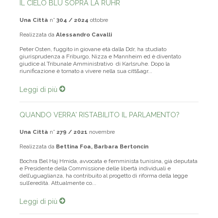
IL CIELO BLU SOPRA LA RUHR
Una Città
n°
304 / 2024
ottobre
Realizzata da
Alessandro Cavalli
Peter Osten, fuggito in giovane età dalla Ddr, ha studiato
giurisprudenza a Friburgo, Nizza e Mannheim ed è diventato
giudice al Tribunale Amministrativo di Karlsruhe. Dopo la
riunificazione è tornato a vivere nella sua citt&agr...
Leggi di più
QUANDO VERRA' RISTABILITO IL PARLAMENTO?
Una Città
n°
279 / 2021
novembre
Realizzata da
Bettina Foa, Barbara Bertoncin
Bochra Bel Haj Hmida, avvocata e femminista tunisina, già deputata
e Presidente della Commissione delle libertà individuali e
dell’uguaglianza, ha contribuito al progetto di riforma della legge
sull’eredità. Attualmente co...
Leggi di più