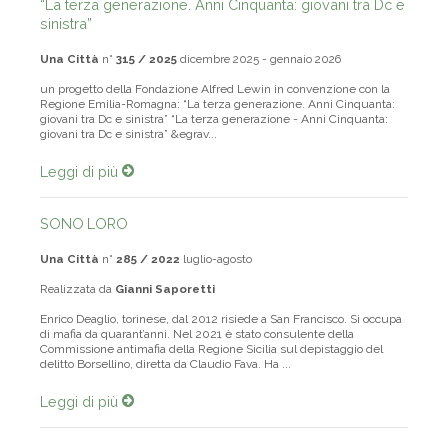
“La terza generazione. Anni Cinquanta: giovani tra Dc e
sinistra”
Una Città
n°
315 / 2025
dicembre 2025 - gennaio 2026
un progetto della Fondazione Alfred Lewin in convenzione con la
Regione Emilia-Romagna: “La terza generazione. Anni Cinquanta:
giovani tra Dc e sinistra” “La terza generazione - Anni Cinquanta:
giovani tra Dc e sinistra” &egrav...
Leggi di più
SONO LORO
Una Città
n°
285 / 2022
luglio-agosto
Realizzata da
Gianni Saporetti
Enrico Deaglio, torinese, dal 2012 risiede a San Francisco. Si occupa
di mafia da quarant’anni. Nel 2021 è stato consulente della
Commissione antimafia della Regione Sicilia sul depistaggio del
delitto Borsellino, diretta da Claudio Fava. Ha ...
Leggi di più