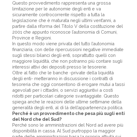
Questo provvedimento rappresenta una grossa
limitazione per le autonomie degli enti e va
sicuramente controcorrente rispetto a tutta la
legislazione che è maturata negli ultimi vent’anni, a
partire dalla riforma del Titolo V della costituzione del
2001 che appunto riconosce l’autonomia di Comuni,
Province e Regioni.
In questo modo viene privata del tutto l’autonomia
finanziaria, con delle ripercussioni negative immediate
sugli stessi bilanci degli enti, soprattutto quelli con
maggiore liquidità, che non potranno più contare sugli
interessi attivi dei depositi presso le tesorerie.
Oltre al fatto che le banche -private della liquidità
degli enti- metteranno in discussione i contratti di
tesoreria che oggi consentono di erogare mutui a tassi
agevolati per i cittadini, o servizi aggiuntivi a costi
ridotti per particolari categorie svantaggiate. Questo
spiega anche le reazioni delle ultime settimane della
generalità degli enti, al di là dell’appartenenza politica.
Perché è un provvedimento che pesa più sugli enti
del Nord che del Sud?
Perché sono le amministrazioni del Nord ad avere più
disponibilità in cassa. Al Sud purtroppo la maggior
parte delle amministrazioni basa la propria attività sui