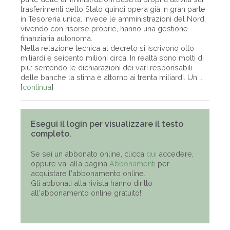
trasferimenti dello Stato quindi opera già in gran parte
in Tesoreria unica. Invece le amministrazioni del Nord,
vivendo con risorse proprie, hanno una gestione
finanziaria autonoma.
Nella relazione tecnica al decreto si iscrivono otto
miliardi e seicento milioni circa. In realtà sono molti di
più: sentendo le dichiarazioni dei vari responsabili
delle banche la stima è attorno ai trenta miliardi. Un ...
[
continua
]
Esegui il login per visualizzare il testo
completo.
Se sei un abbonato online, clicca
qui
accedere,
oppure vai alla pagina
Abbonamenti
per
acquistare l'abbonamento online.
Gli abbonati alla rivista hanno diritto
all'abbonamento online gratuito!