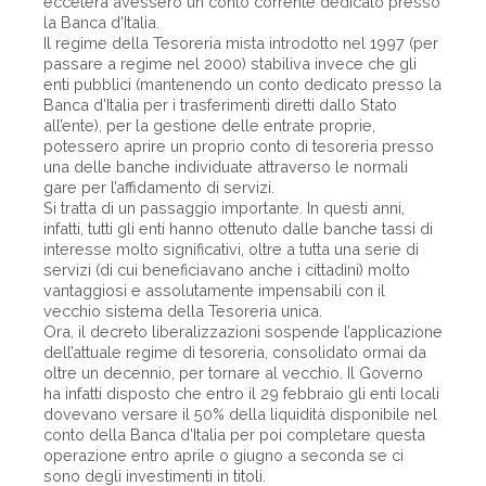
eccetera avessero un conto corrente dedicato presso
la Banca d’Italia.
Il regime della Tesoreria mista introdotto nel 1997 (per
passare a regime nel 2000) stabiliva invece che gli
enti pubblici (mantenendo un conto dedicato presso la
Banca d’Italia per i trasferimenti diretti dallo Stato
all’ente), per la gestione delle entrate proprie,
potessero aprire un proprio conto di tesoreria presso
una delle banche individuate attraverso le normali
gare per l’affidamento di servizi.
Si tratta di un passaggio importante. In questi anni,
infatti, tutti gli enti hanno ottenuto dalle banche tassi di
interesse molto significativi, oltre a tutta una serie di
servizi (di cui beneficiavano anche i cittadini) molto
vantaggiosi e assolutamente impensabili con il
vecchio sistema della Tesoreria unica.
Ora, il decreto liberalizzazioni sospende l’applicazione
dell’attuale regime di tesoreria, consolidato ormai da
oltre un decennio, per tornare al vecchio. Il Governo
ha infatti disposto che entro il 29 febbraio gli enti locali
dovevano versare il 50% della liquidità disponibile nel
conto della Banca d’Italia per poi completare questa
operazione entro aprile o giugno a seconda se ci
sono degli investimenti in titoli.