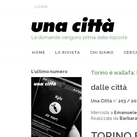
LOGIN
Le domande vengono prima delle risposte
HOME
LA RIVISTA
CHI SIAMO
CERC
L'ultimo numero
Torino è wallafa
dalle città
Una Città
n°
203 / 20
Intervista a
Emanuele 
Realizzata da
Barbara
TORINO 