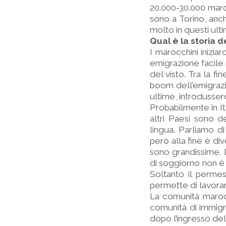
20.000-30.000 maroc
sono a Torino, anch
molto in questi ulti
Qual è la storia 
I marocchini inizia
emigrazione facile n
del visto. Tra la fi
boom dell’emigrazio
ultime, introdussero
Probabilmente in Ita
altri Paesi sono d
lingua. Parliamo 
però alla fine è di
sono grandissime. L
di soggiorno non è 
Soltanto il perme
permette di lavorare
La comunità marocc
comunità di immigra
dopo l’ingresso de