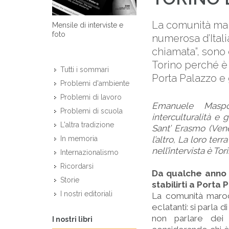
La comunità maro
Mensile di interviste e
foto
numerosa d’Itali
chiamata”, sono 
Torino perché è u
Tutti i sommari
Porta Palazzo e g
Problemi d'ambiente
Problemi di lavoro
Emanuele Maspol
Problemi di scuola
interculturalità e 
L'altra tradizione
Sant’ Erasmo (Venez
l’altro, La loro ter
In memoria
nell’intervista è To
Internazionalismo
Ricordarsi
Da qualche anno s
Storie
stabilirti a Port
I nostri editoriali
La comunità marocch
eclatanti: si parla d
non parlare dei 
I nostri libri