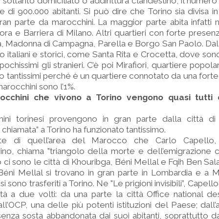
soltanto domiciliato o addirittura clandestino, il numero 
di 900.000 abitanti. Si può dire che Torino sia divisa in
ran parte da marocchini. La maggior parte abita infatti ne
ra e Barriera di Milano. Altri quartieri con forte prese
, Madonna di Campagna, Parella e Borgo San Paolo. Dall’a
o italiani e storici, come Santa Rita e Crocetta, dove son
chissimi gli stranieri. C’è poi Mirafiori, quartiere popol
ono tantissimi perché è un quartiere connotato da una fort
 marocchini sono l’1%.
occhini che vivono a Torino vengono quasi tutti 
ini torinesi provengono in gran parte dalla città di 
 chiamata” a Torino ha funzionato tantissimo.
te di quell’area del Marocco che Carlo Capello,
orino, chiama "triangolo della morte e dell’emigrazione cl
o ci sono le città di Khouribga, Béni Mellal e Fqih Ben Salah.
éni Mellal si trovano in gran parte in Lombardia e a M
si sono trasferiti a Torino. Ne "Le prigioni invisibili”, Capel
ttà a due volti: da una parte la città Office national d
ll’OCP, una delle più potenti istituzioni del Paese; dall’a
nza sosta abbandonata dai suoi abitanti, soprattutto dai