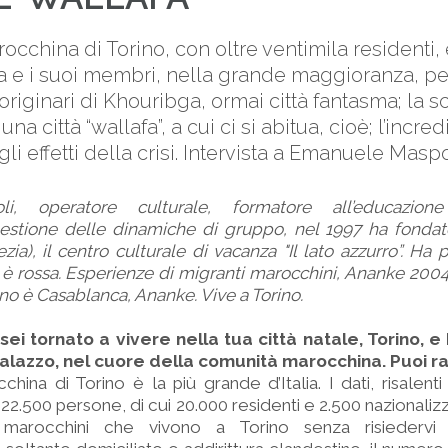
cchina di Torino, con oltre ventimila residenti, 
a e i suoi membri, nella grande maggioranza, per
originari di Khouribga, ormai città fantasma; la sc
na città “wallafa”, a cui ci si abitua, cioè; l’incre
li effetti della crisi. Intervista a Emanuele Maspo
i, operatore culturale, formatore all’educazion
gestione delle dinamiche di gruppo, nel 1997 ha fondato,
ia), il centro culturale di vacanza "Il lato azzurro”. Ha 
ra è rossa. Esperienze di migranti marocchini, Ananke 2004; 
rino è Casablanca, Ananke. Vive a Torino.
ei tornato a vivere nella tua città natale, Torino, e 
a Palazzo, nel cuore della comunità marocchina. Puoi 
ina di Torino è la più grande d’Italia. I dati, risalenti
i 22.500 persone, di cui 20.000 residenti e 2.500 nazionalizza
marocchini che vivono a Torino senza risiedervi uf