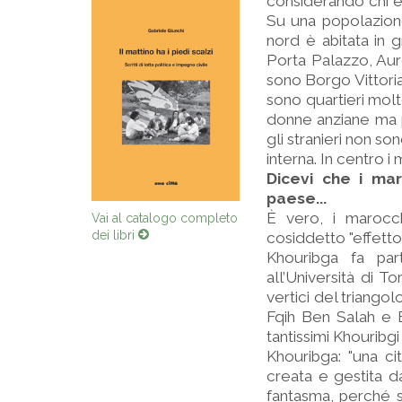
considerando chi è 
Su una popolazione 
nord è abitata in g
Porta Palazzo, Auro
sono Borgo Vittoria
sono quartieri molt
donne anziane ma po
gli stranieri non s
interna. In centro i
Dicevi che i mar
paese...
È vero, i marocch
Vai al catalogo completo
dei libri
cosiddetto "effetto
Khouribga fa par
all’Università di T
vertici del triangol
Fqih Ben Salah e B
tantissimi Khouribgi 
Khouribga: "una ci
creata e gestita da
fantasma, perché se