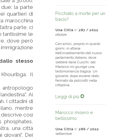
sale a 30.000.
 due: la parte
i quartieri di
Picchiato a morte per un
bacio?
nza marocchina
ltra parte, ci
Una Città
n°
287 / 2022
o tantissime le
ottobre
are, dove però
Cari amici, proprio in questi
e immigrazione
giorni, in attesa
dell’insediamento del nuovo
parlamento italiano, dove
dallo stesso
siederà Ilaria Cucchi, dal
Marocco mi giunge una
testimonianza tragica. Un
Khouribga. Il
giovane, dopo essere stato
fermato da poliziotti nella
cittadina...
 antropologo
andestina”. Ai
Leggi di più
 I cittadini di
ilano, mentre
Marocco misero e
lo descrive così
bellissimo
es phosphates,
ltra, una città
Una Città
n°
286 / 2022
settembre
 giovani”. Dei