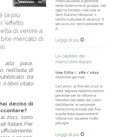
interculturalità e gestione
delle dinamiche di gruppo, nel
1997 ha fondato, nell’isola di
è la più
Sant’ Erasmo (Venezia), il
centro culturale di vacanza "Il
 ”effetto
lato azzurro” ed è presidente
d...
elta di venire a
dibile mercato di
Leggi di più
li.
La capitale dei
marocchini italiani
e alla pace,
 nell’isola di
Una Città
n°
289 / 2022
pubblicato, tra
dicembre-gennaio
il libro citato
Cari amici, la fine del 2022 è
stata segnata dall’entusiasmo
generale per le vittorie ai
Mondiali del Qatar dei Leoni
hai deciso di
dell’Atlante, la nazionale
marocchina arrivata alla fine
raccontare?
quarta dopo appassionanti
 al 2011, sono
vittorie con squadre molto
ti italiani. Per
pi&ugra...
ficialmente:
Leggi di più