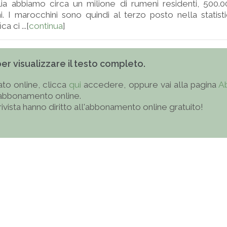
lia abbiamo circa un milione di rumeni residenti, 500.
. I marocchini sono quindi al terzo posto nella statist
ca ci ...[
continua
]
 per visualizzare il testo completo.
to online, clicca
qui
accedere, oppure vai alla pagina
A
'abbonamento online.
 rivista hanno diritto all'abbonamento online gratuito!