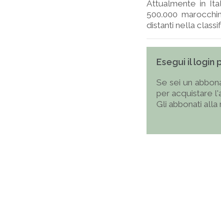
Attualmente in Ita
500.000 marocchini
distanti nella classifi
Esegui il login
Se sei un abbona
per acquistare l
Gli abbonati alla