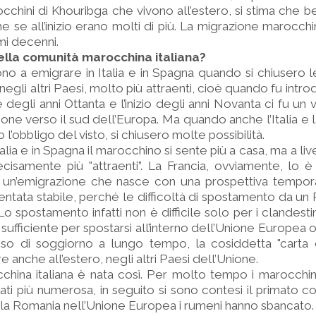
chini di Khouribga che vivono all’estero, si stima che b
e se all’inizio erano molti di più. La migrazione marocch
mi decenni.
della comunità marocchina italiana?
rono a emigrare in Italia e in Spagna quando si chiusero le
egli altri Paesi, molto più attraenti, cioè quando fu intro
ne degli anni Ottanta e l’inizio degli anni Novanta ci fu un
ne verso il sud dell’Europa. Ma quando anche l’Italia e 
 l’obbligo del visto, si chiusero molte possibilità.
lia e in Spagna il marocchino si sente più a casa, ma a liv
ecisamente più "attraenti”. La Francia, ovviamente, lo 
di un’emigrazione che nasce con una prospettiva tempo
ventata stabile, perché le difficoltà di spostamento da un 
o spostamento infatti non è difficile solo per i clandesti
sufficiente per spostarsi all’interno dell’Unione Europea 
sso di soggiorno a lungo tempo, la cosiddetta "carta d
 anche all’estero, negli altri Paesi dell’Unione.
hina italiana è nata così. Per molto tempo i marocchini
ti più numerosa, in seguito si sono contesi il primato con
lla Romania nell’Unione Europea i rumeni hanno sbancato.