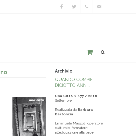
Facebook
Twitter
+39
unacitta@unacitta.o
0543
21422
Archivio
ino
QUANDO COMPIE
DICIOTTO ANNI...
Una Città
n°
177 / 2010
Settembre
Realizzata da
Barbara
Bertoncin
Emanuele Maspoli, operatore
culturale, formatore
all’educazione alla pace,