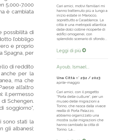
en 5.000-7.000
Cari amici, motivi familiari mi
ina è cambiata
hanno trattenuto più a lungo a
inizio estate in Marocco,
soprattutto a Casablanca. La
città è una metropoli atlantica
dalle dolci colline ricoperte di
 possibilità di
edifici omogenei, con
dotto l’obbligo
splendido scenario di sfondo...
 vero e proprio
Leggi di più
la Spagna, per
ello di reddito
Ayoub, Ismael...
è anche per la
Una Città
n°
292 / 2023
ranea, ma che
aprile-maggio
Paese all’altro
Cari amici, con il progetto
ni: il permesso
“Porta delle culture”, per un
o di Schengen.
museo delle migrazioni a
Torino, che nasca dalla vivace
i soggiorno”,
realtà di Porta Palazzo,
abbiamo organizzato una
mostra sulle migrazioni che
 sono stati la
hanno cambiato la città di
 gli albanesi;
Torino. La...