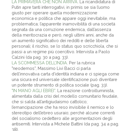
LA PRIMAVERA CHE NON ARRIVA
. La ricandidatura di
Putin apre tanti interrogativi, in primis se sia l’uomo
giusto per operare quella modernizzazione
economica e politica che appare oggi inevitabile, ma
problematica; l’apparente inamovibilità di una società
segnata da una corruzione endemica, dall’assenza
della meritocrazia e però, negli ultimi anni, anche da
un aumento significativo dei redditi e delle libertà
personali; il rischio, se lo status quo scricchiola, che si
passi a un regime più coercitivo. Intervista a Paolo
Calzini (da pag. 30 a pag. 33).
LA SCOMMESSA DELL’INDIA
. Per la rubrica
"neodemos”, Massimo Livi Bacci ci parla
dell’innovativa carta d’identità indiana e ci spiega come
una sicura ed universale identificazione può diventare
un potente strumento di politica sociale (pag. 33).
"IN MANO AGLI EBREI”
. La reazione controilluminista,
alimentata dalla crisi del modello comunitario feudale,
che si salda all’antigiudaismo cattolico;
l’emancipazione che ha reso invisibile il nemico e lo
stereotipo dell’ebreo usuraio; perché alcune correnti
del socialismo cedettero alle argomentazioni degli
antisemiti. Intervista a Michele Battini (da pag. 34 a pag.
38).