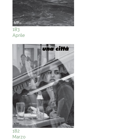
183
Aprile
182
Marzo