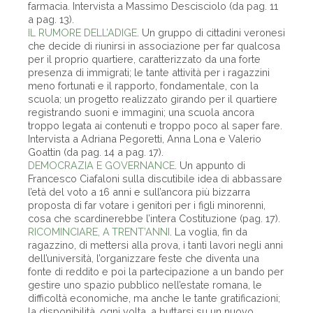
farmacia. Intervista a Massimo Descisciolo (da pag. 11
a pag. 13).
IL RUMORE DELL’ADIGE
. Un gruppo di cittadini veronesi
che decide di riunirsi in associazione per far qualcosa
per il proprio quartiere, caratterizzato da una forte
presenza di immigrati; le tante attività per i ragazzini
meno fortunati e il rapporto, fondamentale, con la
scuola; un progetto realizzato girando per il quartiere
registrando suoni e immagini; una scuola ancora
troppo legata ai contenuti e troppo poco al saper fare.
Intervista a Adriana Pegoretti, Anna Lona e Valerio
Goattin (da pag. 14 a pag. 17).
DEMOCRAZIA E GOVERNANCE
. Un appunto di
Francesco Ciafaloni sulla discutibile idea di abbassare
l’età del voto a 16 anni e sull’ancora più bizzarra
proposta di far votare i genitori per i figli minorenni,
cosa che scardinerebbe l’intera Costituzione (pag. 17).
RICOMINCIARE, A TRENT’ANNI
. La voglia, fin da
ragazzino, di mettersi alla prova, i tanti lavori negli anni
dell’università, l’organizzare feste che diventa una
fonte di reddito e poi la partecipazione a un bando per
gestire uno spazio pubblico nell’estate romana, le
difficoltà economiche, ma anche le tante gratificazioni;
la disponibilità, ogni volta, a buttarsi su un nuovo