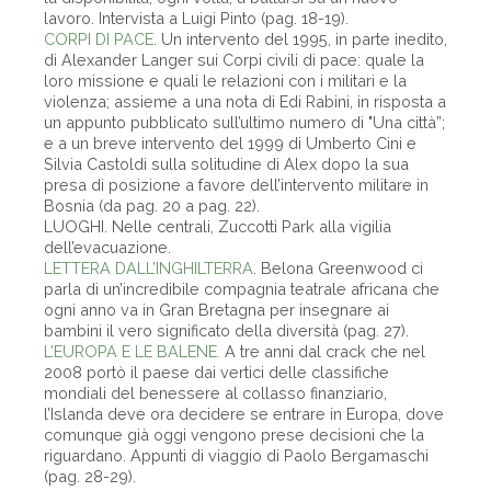
lavoro. Intervista a Luigi Pinto (pag. 18-19).
CORPI DI PACE
. Un intervento del 1995, in parte inedito,
di Alexander Langer sui Corpi civili di pace: quale la
loro missione e quali le relazioni con i militari e la
violenza; assieme a una nota di Edi Rabini, in risposta a
un appunto pubblicato sull’ultimo numero di "Una città”;
e a un breve intervento del 1999 di Umberto Cini e
Silvia Castoldi sulla solitudine di Alex dopo la sua
presa di posizione a favore dell’intervento militare in
Bosnia (da pag. 20 a pag. 22).
LUOGHI. Nelle centrali, Zuccotti Park alla vigilia
dell’evacuazione.
LETTERA DALL’INGHILTERRA
. Belona Greenwood ci
parla di un’incredibile compagnia teatrale africana che
ogni anno va in Gran Bretagna per insegnare ai
bambini il vero significato della diversità (pag. 27).
L’EUROPA E LE BALENE.
A tre anni dal crack che nel
2008 portò il paese dai vertici delle classifiche
mondiali del benessere al collasso finanziario,
l’Islanda deve ora decidere se entrare in Europa, dove
comunque già oggi vengono prese decisioni che la
riguardano. Appunti di viaggio di Paolo Bergamaschi
(pag. 28-29).