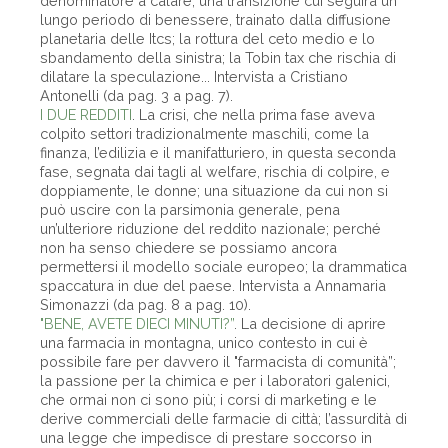
denominatore a calare; una transizione cui seguirà un
lungo periodo di benessere, trainato dalla diffusione
planetaria delle Itcs; la rottura del ceto medio e lo
sbandamento della sinistra; la Tobin tax che rischia di
dilatare la speculazione... Intervista a Cristiano
Antonelli (da pag. 3 a pag. 7).
I DUE REDDITI
. La crisi, che nella prima fase aveva
colpito settori tradizionalmente maschili, come la
finanza, l’edilizia e il manifatturiero, in questa seconda
fase, segnata dai tagli al welfare, rischia di colpire, e
doppiamente, le donne; una situazione da cui non si
può uscire con la parsimonia generale, pena
un’ulteriore riduzione del reddito nazionale; perché
non ha senso chiedere se possiamo ancora
permettersi il modello sociale europeo; la drammatica
spaccatura in due del paese. Intervista a Annamaria
Simonazzi (da pag. 8 a pag. 10).
"BENE, AVETE DIECI MINUTI?”
. La decisione di aprire
una farmacia in montagna, unico contesto in cui è
possibile fare per davvero il "farmacista di comunità”;
la passione per la chimica e per i laboratori galenici,
che ormai non ci sono più; i corsi di marketing e le
derive commerciali delle farmacie di città; l’assurdità di
una legge che impedisce di prestare soccorso in