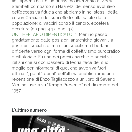
figli appena nati; di un durissimo intervento di Zeev
Sternhell comparso su Haaretz; del senso evolutivo
dell’eccessiva fiducia che abbiamo in noi stessi; della
crisi in Grecia e dei suoi effetti sulla salute della
popolazione; di vaccini contro il cancro, eccetera
eccetera (da pag. 44 a pag. 47).
UN LIBERTARIO DIMENTICATO
. "Il Merlino passò
gradatamente dalle posizioni anarchiche giovanili a
posizioni socialiste, ma di un socialismo libertario,
diffidente verso ogni forma di collettivismo burocratico
e dittatoriale. Fu uno dei pochi anarchici e socialisti
italiani che si occupassero di teoria, fece del suo
meglio per informarsi di quel che avveniva fuori
d’Italia...”; per il "reprint” dell’ultima pubblichiamo una
recensione di Enzo Tagliacozzo a un libro di Saverio
Merlino, uscita su "Tempo Presente” nel dicembre del
1957.
L'ultimo numero