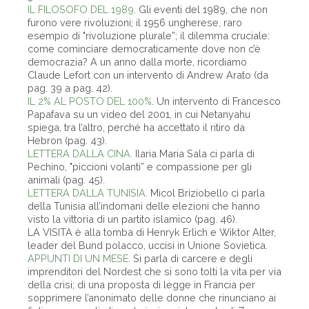
IL FILOSOFO DEL 1989
. Gli eventi del 1989, che non
furono vere rivoluzioni; il 1956 ungherese, raro
esempio di "rivoluzione plurale”; il dilemma cruciale:
come cominciare democraticamente dove non c’è
democrazia? A un anno dalla morte, ricordiamo
Claude Lefort con un intervento di Andrew Arato (da
pag. 39 a pag. 42).
IL 2% AL POSTO DEL 100%
. Un intervento di Francesco
Papafava su un video del 2001, in cui Netanyahu
spiega, tra l’altro, perché ha accettato il ritiro da
Hebron (pag. 43).
LETTERA DALLA CINA.
Ilaria Maria Sala ci parla di
Pechino, "piccioni volanti” e compassione per gli
animali (pag. 45).
LETTERA DALLA TUNISIA
. Micol Briziobello ci parla
della Tunisia all’indomani delle elezioni che hanno
visto la vittoria di un partito islamico (pag. 46).
LA VISITA è alla tomba di Henryk Erlich e Wiktor Alter,
leader del Bund polacco, uccisi in Unione Sovietica.
APPUNTI DI UN MESE
. Si parla di carcere e degli
imprenditori del Nordest che si sono tolti la vita per via
della crisi; di una proposta di legge in Francia per
sopprimere l’anonimato delle donne che rinunciano ai