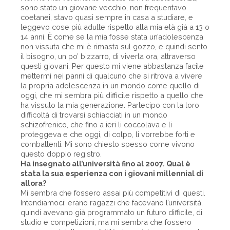
sono stato un giovane vecchio, non frequentavo
coetanei, stavo quasi sempre in casa a studiare, e
leggevo cose più adulte rispetto alla mia età già a 13 o
14 anni. È come se la mia fosse stata un’adolescenza
non vissuta che mi è rimasta sul gozzo, e quindi sento
il bisogno, un po’ bizzarro, di viverla ora, attraverso
questi giovani. Per questo mi viene abbastanza facile
mettermi nei panni di qualcuno che si ritrova a vivere
la propria adolescenza in un mondo come quello di
oggi, che mi sembra più difficile rispetto a quello che
ha vissuto la mia generazione. Partecipo con la loro
difficoltà di trovarsi schiacciati in un mondo
schizofrenico, che fino a ieri li coccolava e li
proteggeva e che oggi, di colpo, li vorrebbe forti e
combattenti. Mi sono chiesto spesso come vivono
questo doppio registro.
Ha insegnato all’università fino al 2007. Qual è
stata la sua esperienza con i giovani millennial di
allora?
Mi sembra che fossero assai più competitivi di questi.
Intendiamoci: erano ragazzi che facevano l’università,
quindi avevano già programmato un futuro difficile, di
studio e competizioni; ma mi sembra che fossero