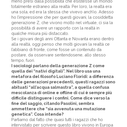
meno presi dalla possibilità che esistesse un mondo
totalmente estraneo alla realtà. Per loro, la realtà era
una sola, ed era la stessa che vivevo anch’io. Adesso
ho l’impressione che per questi giovani, la cosiddetta
generazione Z, che vivono molto nel virtuale, ci sia la
possibilità di avere un rapporto con la realtà in
qualche misura più distaccato.
Se i giovani degli anni Ottanta e Novanta erano dentro
alla realtà, oggi penso che molti giovani la realtà ce
l’abbiano di fronte, come fosse un contenuto da
postare, da osservare sentendosene, allo stesso
tempo, fuori.
I sociologi parlano della generazione Z come
quella dei “nativi digitali”. Nel libro usa una
metafora del filosofo Luciano Floridi: a differenza
delle generazioni precedenti, questi ragazzi sono
abituati “all’acqua salmastra”, a quella confusa
mescolanza di online e offline di cui è sempre più
difficile distinguere i confini. Come dice verso la
fine del saggio, citando Pasolini, sembra
ammettere che “sia avvenuta una mutazione
genetica”. Cosa intende?
Partiamo dal fatto che quasi tutti i ragazzi che ho
intervistato per scrivere questo libro vivono in Europa