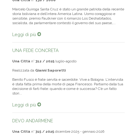
Marcelo Quiroga Santa Cruz è stato un grande patriota della recente
storia boliviana e dell’intera America Latina. Uomo coraggioso e
sensibile, premio Faulkner con il romanzo Los Deshabitados,
socialista, da parlamentare contestò il governo del suo paese,...
Leggi di più
UNA FEDE CONCRETA
Una Città
n°
312 / 2025
luglio-agosto
Realizzata da
Gianni Saporetti
Benito Fusco è frate servita e sacerdote. Vive a Bologna. L’intervista
è stata fatta prima della morte di papa Francesco. Partiamo dalla tua
decisione di farti frate: quando e come è successa? C’è un fatto
stori...
Leggi di più
DEVO ANDARMENE
Una Città
n°
315 / 2025
dicembre 2025 - gennaio 2026