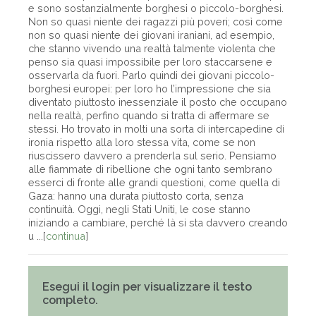
e sono sostanzialmente borghesi o piccolo-borghesi.
Non so quasi niente dei ragazzi più poveri; così come
non so quasi niente dei giovani iraniani, ad esempio,
che stanno vivendo una realtà talmente violenta che
penso sia quasi impossibile per loro staccarsene e
osservarla da fuori. Parlo quindi dei giovani piccolo-
borghesi europei: per loro ho l’impressione che sia
diventato piuttosto inessenziale il posto che occupano
nella realtà, perfino quando si tratta di affermare se
stessi. Ho trovato in molti una sorta di intercapedine di
ironia rispetto alla loro stessa vita, come se non
riuscissero davvero a prenderla sul serio. Pensiamo
alle fiammate di ribellione che ogni tanto sembrano
esserci di fronte alle grandi questioni, come quella di
Gaza: hanno una durata piuttosto corta, senza
continuità. Oggi, negli Stati Uniti, le cose stanno
iniziando a cambiare, perché là si sta davvero creando
u ...[
continua
]
Esegui il login per visualizzare il testo
completo.