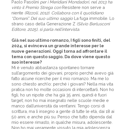
Paolo Pasolini
per i Meridiani Mondadori, nel 2013 ha
vinto il Premio Strega con
Resistere non serve a
niente
(Rizzoli, 2012). Collabora con il quotidiano
“Domani”. Del suo ultimo saggio
La fuga immobile
.
Lo
strano caso della Generazione Z
(Silvio Berlusconi
Editore, 2025), si parla nell’intervista.
Già nel suo ultimo romanzo, I figli sono finiti, del
2024, si evinceva un grande interesse per le
nuove generazioni. Oggi torna ad affrontare il
tema con questo saggio. Da dove viene questo
suo interesse?
Mi è venuto abbastanza spontaneo tornare
sull’argomento dei giovani, proprio perché avevo già
fatto alcune ricerche per il mio romanzo. Ma me lo
sono chiesto anch’io: perché i giovani? Nella mia vita
pratica non ho molte occasioni di intercettarli. Non ho
figli, ho un nipote che ha già 35 anni, quindi è fuori
target; non ho mai insegnato nelle scuole medie e
manco dall’università da vent’anni. Tengo corsi di
scrittura, ma lì insegno a gente di tutte le età, dai 18 ai
50 anni, e anche più su. Penso che tutto dipenda dal
mio essere rimasto, in qualche misura, adolescente.
Non ho mai veramente vissuto la mia adolescenza,