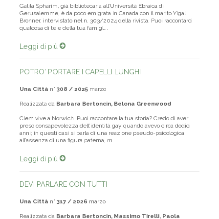
Galila Spharim, già bibliotecaria all’Università Ebraica di
Gerusalemme, è da poco emigrata in Canada con il marito Yigal
Bronner, intervistato nel n. 303/2024 della rivista. Puoi raccontarci
qualcosa di te e della tua famigl...
Leggi di più
POTRO' PORTARE I CAPELLI LUNGHI
Una Città
n°
308 / 2025
marzo
Realizzata da
Barbara Bertoncin, Belona Greenwood
Clem vive a Norwich. Puoi raccontare la tua storia? Credo di aver
preso consapevolezza dell’identità gay quando avevo circa dodici
anni; in questi casi si parla di una reazione pseudo-psicologica
all’assenza di una figura paterna, m...
Leggi di più
DEVI PARLARE CON TUTTI
Una Città
n°
317 / 2026
marzo
Realizzata da
Barbara Bertoncin, Massimo Tirelli, Paola