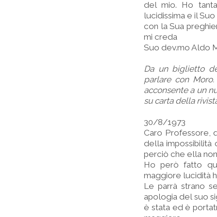
del mio. Ho tanta 
lucidissima e il Su
con la Sua preghier
mi creda
Suo dev.mo Aldo 
Da un biglietto 
parlare con Moro.
acconsente a un nuo
su carta della rivis
30/8/1973
Caro Professore, q
della impossibilità
perciò che ella no
Ho però fatto qu
maggiore lucidità 
Le parrà strano s
apologia del suo si
è stata ed è portat