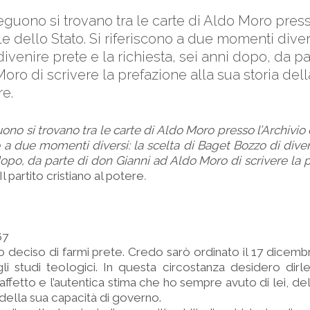
eguono si trovano tra le carte di Aldo Moro pres
le dello Stato. Si riferiscono a due momenti divers
ivenire prete e la richiesta, sei anni dopo, da p
ro di scrivere la prefazione alla sua storia della 
re.
ono si trovano tra le carte di Aldo Moro presso l’Archivio
no a due momenti diversi: la scelta di Baget Bozzo di dive
 dopo, da parte di don Gianni ad Aldo Moro di scrivere la 
Il partito cristiano al potere
.
67
 deciso di farmi prete. Credo sarò ordinato il 17 dicem
i studi teologici. In questa circostanza desidero dirl
 affetto e l’autentica stima che ho sempre avuto di lei, de
della sua capacità di governo.