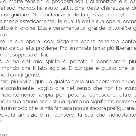
i molte tensioni, di propositi nobili, di ambizioni e di osti
nel suo mondo ha avuto l’attitudine della chiarezza e d
 di guidare. Nei lontani anni della gestazione del cent
almeno esteticamente, le qualità della sua opera, come
tutto è in ordine. Ella è veramente un grande “pittore”: e
rte.
re la sua opera, così singolare anche tenendo cont
o da cui ella proviene: l’ho ammirata tanto più liberam
 presupposti e i fini.
ò prima del mio spirito è portata a considerare piut
 mondo che il lato agibile. E dunque è giusto che la 
he il contingente.
iei più vivi auguri. La qualità della sua opera rivela uno 
rsonalmente, voglio dire nel senso che non ho avut
ufficientemente ampia per poterla conoscere oltre 
e la sua azione acquisti un giorno un significato diverso
, in un modo che la mia fantasia non sa ancora prefigurare.
evota amicizia e mi conservi la sua che, nonostante
e.
zzo