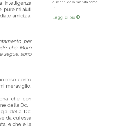
 intelligenza
due anni della mia vita come
...
i pure mi aiuti
diale amicizia,
Leggi di più
ntamento per
ende che Moro
he segue, sono
ono reso conto
 mi meraviglio,
sona che con
ine della Dc.
gia della Dc:
ive da cui essa
ata, e che è la