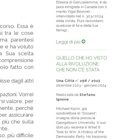
Ebraica di Gerusalemme, è da
poco emigrata in Canada con il
marito Yigal Bronner,
intervistato nel n. 303/2024
della rivista. Puoi raccontarci
corso. Essa è
qualcosa di te e della tua
famigl...
sì tra le cose
ima parentesi
Leggi di più
re e ha voluto
la Sua scelta
QUELLO CHE HO VISTO
a comprensione
ALLA RIVOLUZIONE
solo fatto con
CHE NON C’E’ STATA
se dagli altri
Una Città
n°
298 / 2023
dicembre 2023 - gennaio 2024
zioni. Vorrei
Realizzata da
Stefano
Ignone
si valore, per
amente, perché
Michael Kazin, già
condirettore di “Dissent”,
per assicurare
insegna storia presso la
 più che sulla
Georgetown University. Il suo
libro più recente è What It
nte.
Took to Win: A History of the
, più difficile
Democratic Party. Ho trascorso