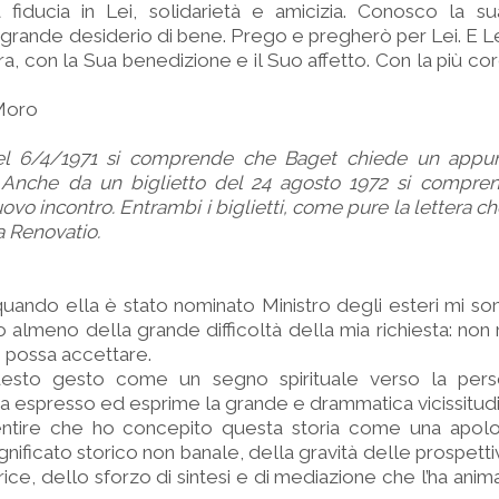
fiducia in Lei, solidarietà e amicizia. Conosco la sua
o grande desiderio di bene. Prego e pregherò per Lei. E Le
a, con la Sua benedizione e il Suo affetto. Con la più cor
Moro
del 6/4/1971 si comprende che Baget chiede un appu
 Anche da un biglietto del 24 agosto 1972 si compr
vo incontro. Entrambi i biglietti, come pure la lettera c
ta Renovatio.
uando ella è stato nominato Ministro degli esteri mi s
 o almeno della grande difficoltà della mia richiesta: non
n possa accettare.
esto gesto come un segno spirituale verso la per
ha espresso ed esprime la grande e drammatica vicissitud
entire che ho concepito questa storia come una apolo
gnificato storico non banale, della gravità delle prospett
rice, dello sforzo di sintesi e di mediazione che l’ha anim