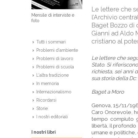
Le lettere che s
Mensile di interviste e
l’Archivio centra
foto
Baget Bozzo di d
Gianni ad Aldo Mo
cristiano al pote
Tutti i sommari
Problemi d'ambiente
Le lettere che segu
Problemi di lavoro
Stato. Si riferisco
Problemi di scuola
richiesta, sei anni
L'altra tradizione
sua storia della Dc:
In memoria
Baget a Moro
Internazionalismo
Ricordarsi
Genova, 15/11/19
Storie
Caro Onorevole, ho
I nostri editoriali
tempo compiuto gl
libertà, il profondo
umane e politiche, 
I nostri libri