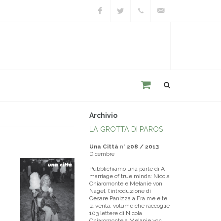
Facebook
Twitter
+39
unacitta@unacitta.o
0543
21422
Archivio
LA GROTTA DI PAROS
Una Città
n°
208 / 2013
Dicembre
Pubblichiamo una parte di A
marriage of true minds: Nicola
Chiaromonte e Melanie von
Nagel, l’introduzione di
Cesare Panizza a Fra me e te
la verità, volume che raccoglie
103 lettere di Nicola
Chiaromonte a Melanie von