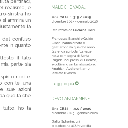
lità pertinaci,
el realismo, e
MALE CHE VADA...
ro-sinistra ho
Una Città
n°
315 / 2025
 si ammira un
dicembre 2025 - gennaio 2026
 giustamente la
Realizzata da
Luciana Ceri
o del confuso
Francesca Bianchi e Guido
Giachi hanno creato e
ente in quanto
gestiscono da qualche anno
l’azienda agricola “La valle”
nella campagna di Santa
tosto il lato
Brigida, nei pressi di Firenze,
mia parte sia
e coltivano un bambuseto ad
Anghiari. Avete entrambi
lasciato il vostro l...
spirito nobile.
o con lei una
Leggi di più
le sue azioni
 da quella che
DEVO ANDARMENE
 tutto, ho la
Una Città
n°
315 / 2025
dicembre 2025 - gennaio 2026
Galila Spharim, già
bibliotecaria all’Università