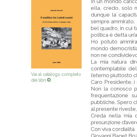
In un mondo carico d
ella, credo, solo 
dunque la capacità
sempre ammirato, 
bel quadro, in cui 
politica è detta un’a
Ho potuto ammira
mondo democristian
non ne condividevo i
La mia natura dir
contemplabile del
Vai al catalogo completo
l’eterno piuttosto c
dei libri
Caro Presidente, i m
Non la conosco pe
frequentazione s
pubbliche. Spero ch
al presente riveste
Creda nella mia d
presunzione d’aver
Con viva cordialità
Giovanni Baget Bo