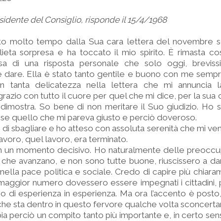
sidente del Consiglio, risponde il 15/4/1968
ato molto tempo dalla Sua cara lettera del novembre s
ieta sorpresa e ha toccato il mio spirito. È rimasta co
tesa di una risposta personale che solo oggi, breviss
e dare. Ella è stato tanto gentile e buono con me semp
n tanta delicatezza nella lettera che mi annuncia 
grazio con tutto il cuore per quel che mi dice, per la su
i dimostra. So bene di non meritare il Suo giudizio. Ho 
esse quello che mi pareva giusto e perciò doveroso.
 sbagliare e ho atteso con assoluta serenità che mi venis
lavoro, quel lavoro, era terminato.
n un momento decisivo. Ho naturalmente delle preoccupa
 che avanzano, e non sono tutte buone, riuscissero a dar
nella pace politica e sociale. Credo di capire più chiar
maggior numero dovessero essere impegnati i cittadini, 
o di esperienza in esperienza. Ma ora l’accento è posto,
 che sta dentro in questo fervore qualche volta sconcerta
a perciò un compito tanto più importante e, in certo senso