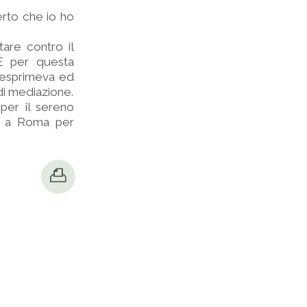
certo che io ho
tare contro il
 È per questa
 esprimeva ed
di mediazione.
per il sereno
ri a Roma per