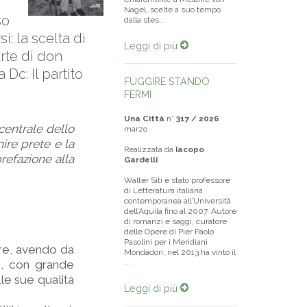
Nagel, scelte a suo tempo
so
dalla stes...
i: la scelta di
Leggi di più
arte di don
Dc: Il partito
FUGGIRE STANDO
FERMI
Una Città
n°
317 / 2026
 centrale dello
marzo
nire prete e la
Realizzata da
Iacopo
prefazione alla
Gardelli
Walter Siti è stato professore
di Letteratura italiana
contemporanea all’Università
dell’Aquila fino al 2007. Autore
di romanzi e saggi, curatore
delle Opere di Pier Paolo
Pasolini per i Meridiani
bre, avendo da
Mondadori, nel 2013 ha vinto il
e, con grande
...
lle sue qualità
Leggi di più