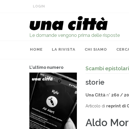
LOGIN
Le domande vengono prima delle risposte
HOME
LA RIVISTA
CHI SIAMO
CERC
L'ultimo numero
Scambi epistolar
storie
Una Città
n°
260 / 2
Articolo di
reprint di
Aldo Mor