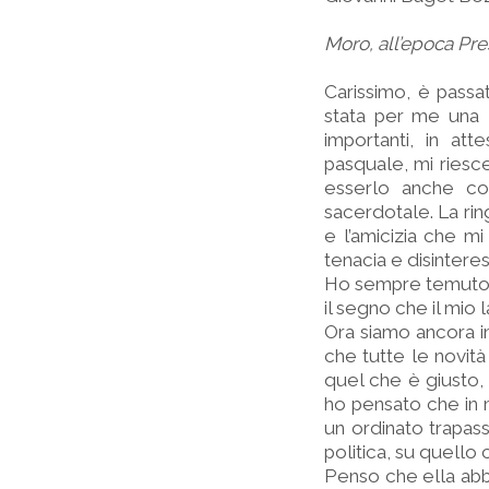
Moro, all’epoca Pre
Carissimo, è pass
stata per me una l
importanti, in at
pasquale, mi riesc
esserlo anche co
sacerdotale. La rin
e l’amicizia che m
tenacia e disinter
Ho sempre temuto di
il segno che il mio 
Ora siamo ancora i
che tutte le novità
quel che è giusto, 
ho pensato che in 
un ordinato trapass
politica, su quello
Penso che ella abbi